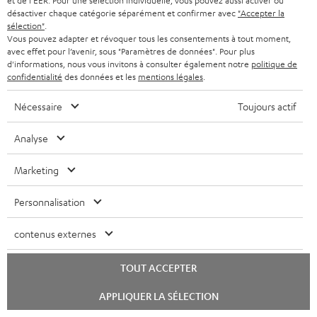
et de l'EER. Pour une sélection individuelle, vous pouvez aussi activer ou
Accessoires nécessaires
désactiver chaque catégorie séparément et confirmer avec
"Accepter la
sélection"
.
Vous pouvez adapter et révoquer tous les consentements à tout moment,
Veuillez vérifier si les câbles de connexion sont inclus
avec effet pour l’avenir, sous "Paramètres de données". Pour plus
d'informations, nous vous invitons à consulter également notre
politique de
dans la livraison.
confidentialité
des données et les
mentions légales
.
Nécessaire
Toujours actif
Analyse
Marketing
Personnalisation
contenus externes
Câble HDMI® haute vitesse
avec Ethernet
TOUT ACCEPTER
Câble HDMI high speed
prenant en charge tous les
Lancer
APPLIQUER LA SÉLECTION
formats 2.0 comme 4K
le
16,
€
99
50/60p et 4K 3D
chat