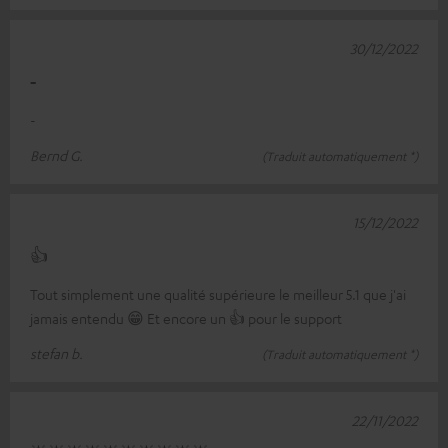
30/12/2022
-
-
Bernd G.
(Traduit automatiquement *)
15/12/2022
👍
Tout simplement une qualité supérieure le meilleur 5.1 que j'ai
jamais entendu 😁 Et encore un 👍 pour le support
stefan b.
(Traduit automatiquement *)
22/11/2022