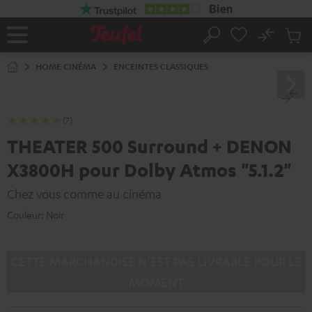
ERS LE
ONTENU
No
Sau
Page
Rechercher
Produi
d’accueil
du
HOME CINÉMA
ENCEINTES CLASSIQUES
panier
(7)
THEATER 500 Surround + DENON
X3800H pour Dolby Atmos "5.1.2"
Chez vous comme au cinéma
Couleur:
Noir
CETTE MARCHANDISE N’EST PAS LIVRABLE POUR LE
MOMENT