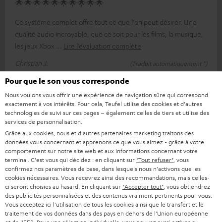
🌟🌟🌟🌟🌟🌟🌟🌟🌟🌟
Ce système complet offre tout ce que l'on peut désirer. Une
qualité audio incroyable, que ce soit pour les films, la musique,
les jeux Xbox
Lire l’évaluation complète
Christian J.
(Traduit automatiquement *)
Pour que le son vous corresponde
*
7
/ 7
traduit automatiquement par
Nous voulons vous offrir une expérience de navigation sûre qui correspond
DeepL
exactement à vos intérêts. Pour cela, Teufel utilise des cookies et d'autres
technologies de suivi sur ces pages – également celles de tiers et utilise des
services de personnalisation.
Grâce aux cookies, nous et d'autres partenaires marketing traitons des
données vous concernant et apprenons ce que vous aimez - grâce à votre
comportement sur notre site web et aux informations concernant votre
terminal. C'est vous qui décidez : en cliquant sur
"Tout refuser"
, vous
confirmez nos paramètres de base, dans lesquels nous n'activons que les
cookies nécessaires. Vous recevrez ainsi des recommandations, mais celles-
ci seront choisies au hasard. En cliquant sur
"Accepter tout"
, vous obtiendrez
des publicités personnalisées et des contenus vraiment pertinents pour vous.
Accessoires
Vous acceptez ici l'utilisation de tous les cookies ainsi que le transfert et le
traitement de vos données dans des pays en dehors de l'Union européenne