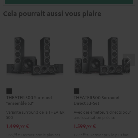
Cela pourrait aussi vous plaire
THEATER
THEATER
THEATER 500 Surround
THEATER 500 Surround
500
500
"ensemble 5.1"
Direct 5.1-Set
Surround
Surround
Variante surround de la THEATER
Avec des émetteurs directs pour
"ensemble
Direct
500
une localisation précise
5.1"
5.1-
1.499,
€
1.599,
€
99
99
Noir
Set
1.199,
99
€
Dernier prix le plus bas
1.299,
99
€
Dernier prix le plus bas
Noir