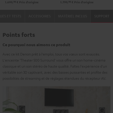
99
99
1.699,
€
Prix d'origine
1.799,
€
Prix d'origine
UES ET TESTS
ACCESSOIRES
MATÉRIEL INCLUS
SUPPORT
Points forts
Ce pourquoi nous aimons ce produit
Avec ce kit Denon prêt à l'emploi, tous vos vœux sont exaucés.
L'enceinte 'Theater 500 Surround' vous offre un son home-cinéma
classique et un son stéréo de haute qualité. Faîtes l'expérience d'un
véritable son 3D captivant, avec des basses puissantes et profite des
possibilités de streaming et de réglages étendues du récepteur AV.