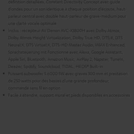
définition détaillées, Constant Directivity Concept avec guide
d'ondes pour un son identique à chaque position d'écoute, haut-
parleur central avec double haut-parleur de grave-médium pour
une clarté vocale optimale
Inclus : récepteur AV Denon AVC-X3800H avec Dolby Atmos,
Dolby Atmos Height Virtualization, Dolby True HD, DTS:X, DTS
Neural:X, DTS Virtual:X, DTS-HD Master Audio, IMAX Enhanced,
Sprachsteuerung mit Fonctionne avec Alexa, Google Assistant,
Apple Siri, Bluetooth, Amazon Music, AirPlay 2, Napster, TuneIn,
Deezer, Spotify, Soundcloud, TIDAL, HEOS® Built-in
Puissant subwoofer S 6000 SW avec graves 300 mm et prestation
de 250 watts pour des basses d’une grande profondeur,
commande sans fil en option
Facile à étendre, support mural et pieds disponibles en accessoires