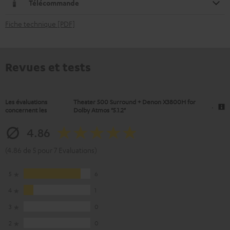
Télécommande
Fiche technique [PDF]
Revues et tests
Les évaluations
Theater 500 Surround + Denon X3800H for
.
concernent les
Dolby Atmos "5.1.2"
4.86
(4.86 de 5 pour 7 Evaluations)
5
6
4
1
3
0
2
0