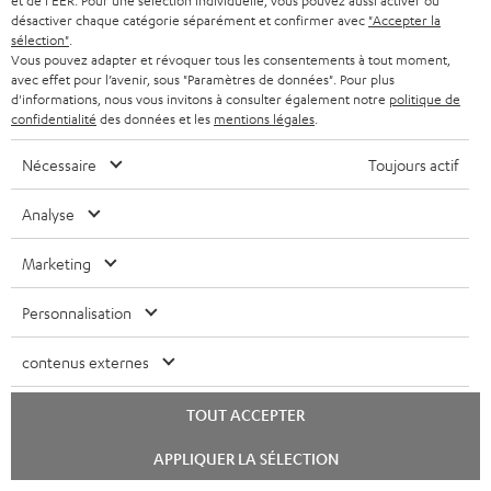
et de l'EER. Pour une sélection individuelle, vous pouvez aussi activer ou
f
désactiver chaque catégorie séparément et confirmer avec
"Accepter la
sélection"
.
o
Vous pouvez adapter et révoquer tous les consentements à tout moment,
I
avec effet pour l’avenir, sous "Paramètres de données". Pour plus
Garantie légale
r
d'informations, nous vous invitons à consulter également notre
politique de
n
m
confidentialité
des données et les
mentions légales
.
f
a
Nécessaire
Toujours actif
o
D
Votre conseil d'achat personnalisé
t
r
é
(00)800 200 300 40
Analyse
i
Lundi-vendredi de 09:00 à 17:00 ; fermé le samedi,
m
t
o
Marketing
dimanche
a
a
n
et jours fériés.
t
i
Personnalisation
s
Support Teufel
i
l
r
Questions fréquemment posées
contenus externes
Magasin Teufel
o
s
e
Faites l’expérience de nos produits de près et
n
c
l
TOUT ACCEPTER
laissez-vous conseiller personnellement dans nos
s
o
a
Lancer
magasins.
APPLIQUER LA SÉLECTION
le
r
n
t
Vue d’ensemble
chat