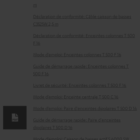
m
o
c
Déclaration de conformité: Câble caisson de basses
C3525W 2,5 m
u
m
Déclaration de conformité: Enceintes colonnes T 500
F 16
e
n
Mode d’emploi: Enceintes colonnes T 500 F 16
t
Guide de démarrage rapide: Enceintes colonnes T
s
500 F 16
t
Livret de sécurité: Enceintes colonnes T 500 F 16
é
Mode d’emploi: Enceinte centrale T 500 C 16
l
Mode d’emploi: Paire d'enceintes dipolaires T 500 D 16
é
c
Guide de démarrage rapide: Paire d'enceintes
dipolaires T 500 D 16
h
a
Mode d’emploi: Caisson de basses actif S 6000 SW