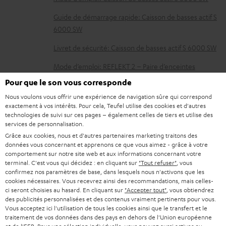
r
Guide de démarrage rapide: Caisson de basses actif S
g
6000 SW
e
Livret de sécurité: Caisson de basses actif S 6000 SW
a
Mode d’emploi: REFLEKT 2 – Paire d’enceintes
b
satellites
Pour que le son vous corresponde
l
Déclaration de conformité: REFLEKT 2 – Paire
Nous voulons vous offrir une expérience de navigation sûre qui correspond
e
exactement à vos intérêts. Pour cela, Teufel utilise des cookies et d'autres
d’enceintes satellites
technologies de suivi sur ces pages – également celles de tiers et utilise des
s
services de personnalisation.
Guide de démarrage rapide: REFLEKT 2 – Paire
Grâce aux cookies, nous et d'autres partenaires marketing traitons des
d’enceintes satellites
données vous concernant et apprenons ce que vous aimez - grâce à votre
comportement sur notre site web et aux informations concernant votre
Mode d’emploi: DENON AVC-X3800H
terminal. C'est vous qui décidez : en cliquant sur
"Tout refuser"
, vous
confirmez nos paramètres de base, dans lesquels nous n'activons que les
cookies nécessaires. Vous recevrez ainsi des recommandations, mais celles-
ci seront choisies au hasard. En cliquant sur
"Accepter tout"
, vous obtiendrez
des publicités personnalisées et des contenus vraiment pertinents pour vous.
I
Informations relatives à l’expédition
Vous acceptez ici l'utilisation de tous les cookies ainsi que le transfert et le
traitement de vos données dans des pays en dehors de l'Union européenne
n