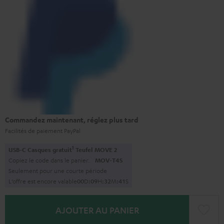
Commandez maintenant, réglez plus tard
Facilités de paiement PayPal
1
USB-C Casques gratuit
Teufel MOVE 2
Copiez le code dans le panier.
MOV-T4S
Seulement pour une courte période
L’offre est encore valable
0
0
D
:
0
9
H
:
3
2
M
:
3
9
S
AJOUTER AU PANIER