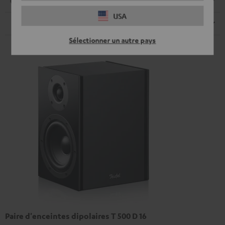
Connexions
USA
Haut-parleurs
Sélectionner un autre pays
Paire d'enceintes dipolaires T 500 D 16