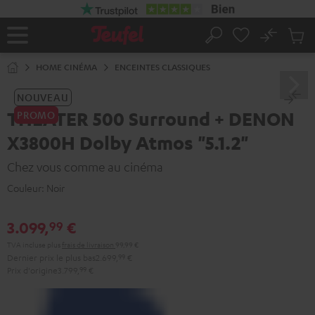
ERS LE
ONTENU
No
Sau
Page
Rechercher
Produi
d’accueil
du
HOME CINÉMA
ENCEINTES CLASSIQUES
panier
NOUVEAU
THEATER 500 Surround + DENON
PROMO
X3800H Dolby Atmos "5.1.2"
Chez vous comme au cinéma
Couleur:
Noir
3.099,
€
99
TVA incluse
plus
frais de livraison
99,99 €
Dernier prix le plus bas
2.699,
99
€
Prix d'origine
3.799,
99
€