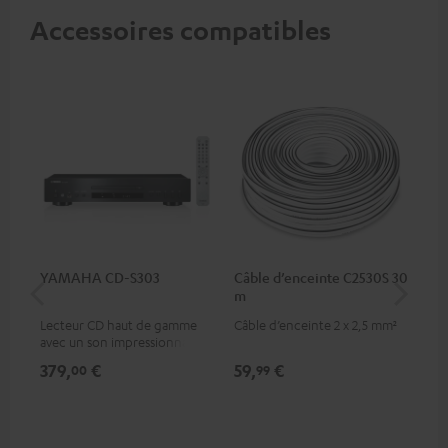
Accessoires compatibles
YAMAHA CD-S303
Câble d’enceinte C2530S 30
Câ
m
30
Lecteur CD haut de gamme
Câble d’enceinte 2 x 2,5 mm²
Câb
avec un son impressionnant
et une finition de qualité
379,
€
59,
€
99
00
99