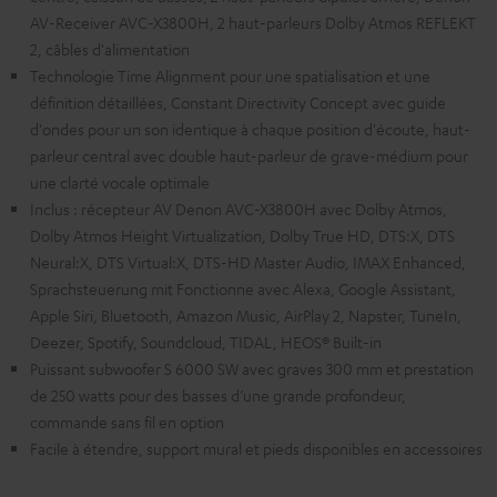
AV-Receiver AVC-X3800H, 2 haut-parleurs Dolby Atmos REFLEKT
2, câbles d'alimentation
Technologie Time Alignment pour une spatialisation et une
définition détaillées, Constant Directivity Concept avec guide
d'ondes pour un son identique à chaque position d'écoute, haut-
parleur central avec double haut-parleur de grave-médium pour
une clarté vocale optimale
Inclus : récepteur AV Denon AVC-X3800H avec Dolby Atmos,
Dolby Atmos Height Virtualization, Dolby True HD, DTS:X, DTS
Neural:X, DTS Virtual:X, DTS-HD Master Audio, IMAX Enhanced,
Sprachsteuerung mit Fonctionne avec Alexa, Google Assistant,
Apple Siri, Bluetooth, Amazon Music, AirPlay 2, Napster, TuneIn,
Deezer, Spotify, Soundcloud, TIDAL, HEOS® Built-in
Puissant subwoofer S 6000 SW avec graves 300 mm et prestation
de 250 watts pour des basses d’une grande profondeur,
commande sans fil en option
Facile à étendre, support mural et pieds disponibles en accessoires