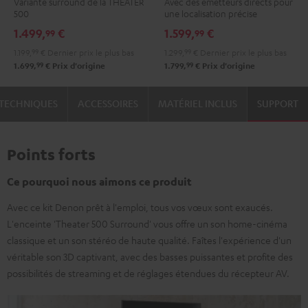
Variante surround de la THEATER
Avec des émetteurs directs pour
"ensemble
Direct
500
une localisation précise
5.1"
5.1-
1.499,
€
1.599,
€
99
99
Noir
Set
1.199,
99
€
Dernier prix le plus bas
1.299,
99
€
Dernier prix le plus bas
Noir
99
99
1.699,
€
Prix d'origine
1.799,
€
Prix d'origine
TECHNIQUES
ACCESSOIRES
MATÉRIEL INCLUS
SUPPORT
Points forts
Ce pourquoi nous aimons ce produit
Avec ce kit Denon prêt à l'emploi, tous vos vœux sont exaucés.
L'enceinte 'Theater 500 Surround' vous offre un son home-cinéma
classique et un son stéréo de haute qualité. Faîtes l'expérience d'un
véritable son 3D captivant, avec des basses puissantes et profite des
possibilités de streaming et de réglages étendues du récepteur AV.