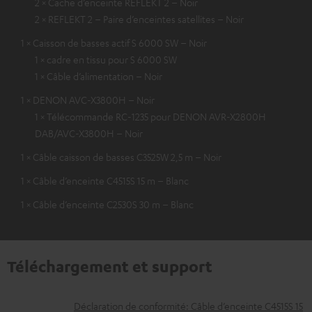
2 × Cache d’enceinte REFLEKT 2 – Noir
2 × REFLEKT 2 – Paire d’enceintes satellites – Noir
1 × Caisson de basses actif S 6000 SW – Noir
1 × cadre en tissu pour S 6000 SW
1 × Câble d’alimentation – Noir
1 × DENON AVC-X3800H – Noir
1 × Télécommande RC-1235 pour DENON AVR-X2800H
DAB/AVC-X3800H – Noir
1 × Câble caisson de basses C3525W 2,5 m – Noir
1 × Câble d’enceinte C4515S 15 m – Blanc
1 × Câble d’enceinte C2530S 30 m – Blanc
Téléchargement et support
D
Déclaration de conformité: Câble d’enceinte C4515S 15