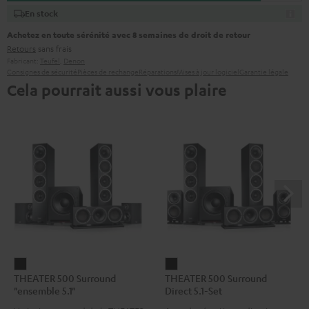
En stock
Achetez en toute sérénité avec 8 semaines de droit de retour
Retours
sans frais
Fabricant:
Teufel
,
Denon
Consignes de sécurité
Pièces de rechange
Réparations
Mises à jour logiciel
Garantie légale
Cela pourrait aussi vous plaire
THEATER
THEATER
THEATER 500 Surround
THEATER 500 Surround
500
500
"ensemble 5.1"
Direct 5.1-Set
Surround
Surround