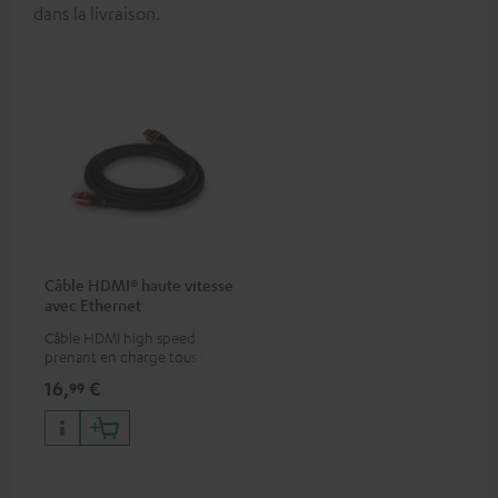
dans la livraison.
Câble HDMI® haute vitesse
avec Ethernet
Câble HDMI high speed
prenant en charge tous les
formats 2.0 comme 4K
16,
€
99
50/60p et 4K 3D