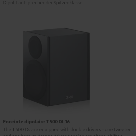
Dipol-Lautsprecher der Spitzenklasse.
Enceinte dipolaire T 500 DL 16
The T 500 Ds are equipped with double drivers - one tweeter
and one bass-midrange driver per side are phase-shifted.