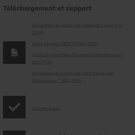
Téléchargement et support
D
Déclaration de conformité: Câble d’enceinte 15 m
C2515S
o
c
Mode d’emploi: DENON DRA-800H
u
Mode d’emploi: Paire d'enceintes bibliothèques T
m
500S FR 16
e
Déclaration de conformité: Paire d'enceintes
n
bibliothèques T 500S FR 16
t
s
t
I
Garantie légale
é
n
l
f
é