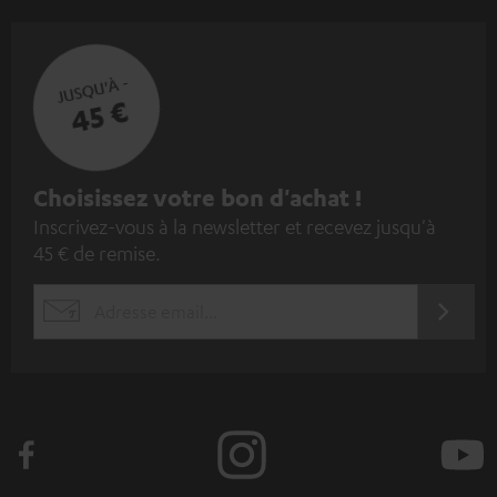
JUSQU'À -
45 €
I
Choisissez votre bon d'achat !
Inscrivez-vous à la newsletter et recevez jusqu'à
n
45 € de remise.
s
c
S'ABO
EMAIL
r
WIDGET
i
v
e
z