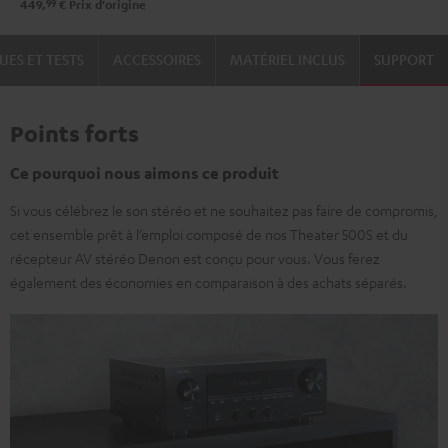
99
449,
€
Prix d'origine
UES ET TESTS
ACCESSOIRES
MATÉRIEL INCLUS
SUPPORT
Points forts
Ce pourquoi nous aimons ce produit
Si vous célébrez le son stéréo et ne souhaitez pas faire de compromis,
cet ensemble prêt à l’emploi composé de nos Theater 500S et du
récepteur AV stéréo Denon est conçu pour vous. Vous ferez
également des économies en comparaison à des achats séparés.