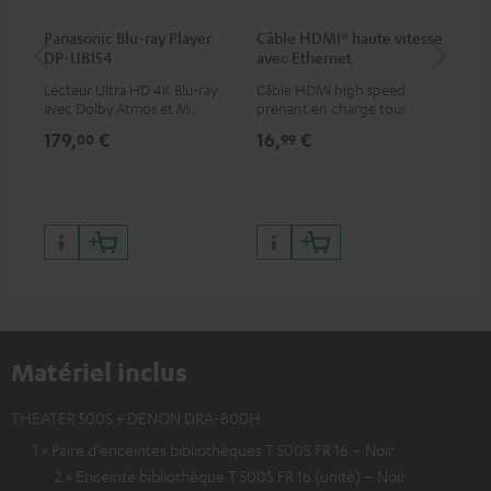
Panasonic Blu-ray Player
Câble HDMI® haute vitesse
Câ
DP-UB154
avec Ethernet
30
Lecteur Ultra HD 4K Blu-ray
Câble HDMI high speed
Câb
avec Dolby Atmos et Multi
prenant en charge tous les
HDR, inclus HDR10+ pour une
formats 2.0 comme 4K
179,
€
16,
€
99
00
99
qualité d’image incroyable et
50/60p et 4K 3D
des couleurs contrastées
Matériel inclus
THEATER 500S + DENON DRA-800H
1 × Paire d'enceintes bibliothèques T 500S FR 16 – Noir
2 × Enceinte bibliothèque T 500S FR 16 (unité) – Noir