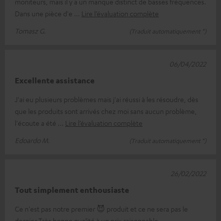
moniteurs, mais il y a un manque distinct de basses fréquences.
Dans une pièce d'e
Lire l’évaluation complète
Tomasz G.
(Traduit automatiquement *)
06/04/2022
Excellente assistance
J'ai eu plusieurs problèmes mais j'ai réussi à les résoudre, dès
que les produits sont arrivés chez moi sans aucun problème,
l'écoute a été
Lire l’évaluation complète
Edoardo M.
(Traduit automatiquement *)
26/02/2022
Tout simplement enthousiaste
Ce n'est pas notre premier 😈 produit et ce ne sera pas le
dernier Très bonne qualité à un prix raisonnable