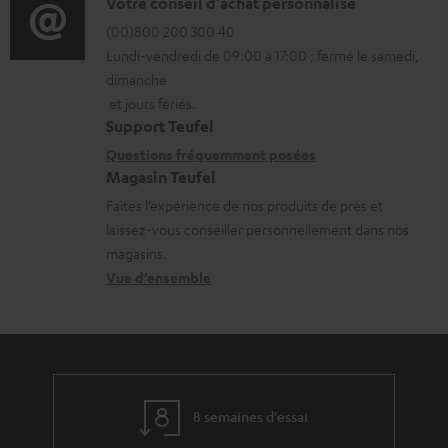
o
D
Votre conseil d'achat personnalisé
c
r
é
(00)800 200 300 40
h
Lundi-vendredi de 09:00 à 17:00 ; fermé le samedi,
m
t
dimanche
a
a
a
et jours fériés.
r
t
i
Support Teufel
g
i
l
Questions fréquemment posées
e
Magasin Teufel
o
s
a
Faites l’expérience de nos produits de près et
n
c
laissez-vous conseiller personnellement dans nos
b
s
o
magasins.
l
r
n
Vue d’ensemble
e
e
t
s
l
a
a
c
t
t
8 semaines d'essai
i