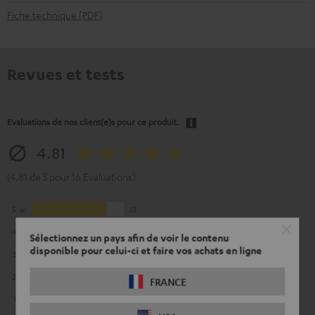
Fiche technique [PDF]
Revues et tests
Evaluations de nos client(e)s pour ce produit.
4.81
(4.81 de 5 pour 16 Evaluations)
5
13
4
3
Sélectionnez un pays afin de voir le contenu
disponible pour celui-ci et faire vos achats en ligne
3
0
2
0
FRANCE
1
0