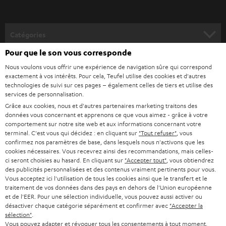
-
v
o
Catégories
u
Pour que le son vous corresponde
HOME CINEMA
s
Société
Nous voulons vous offrir une expérience de navigation sûre qui correspond
à
exactement à vos intérêts. Pour cela, Teufel utilise des cookies et d'autres
SYSTEMES COMPLETS HOME CINEMA
technologies de suivi sur ces pages – également celles de tiers et utilise des
SUPPORT
l
Boutiques en ligne Teufel
services de personnalisation.
BARRES DE SON
a
Grâce aux cookies, nous et d'autres partenaires marketing traitons des
CARRIÈRE
ALLEMAGNE
données vous concernant et apprenons ce que vous aimez - grâce à votre
n
comportement sur notre site web et aux informations concernant votre
STEREO
PRESSE
terminal. C'est vous qui décidez : en cliquant sur
"Tout refuser"
, vous
e
AUTRICHE
confirmez nos paramètres de base, dans lesquels nous n'activons que les
SMART HOME
w
cookies nécessaires. Vous recevrez ainsi des recommandations, mais celles-
B2B
ci seront choisies au hasard. En cliquant sur
"Accepter tout"
, vous obtiendrez
s
SUISSE
BLUETOOTH
des publicités personnalisées et des contenus vraiment pertinents pour vous.
BLOG
Vous acceptez ici l'utilisation de tous les cookies ainsi que le transfert et le
l
traitement de vos données dans des pays en dehors de l'Union européenne
CASQUES AUDIO
e
PAYS-BAS
NEWSLETTER
et de l'EER. Pour une sélection individuelle, vous pouvez aussi activer ou
désactiver chaque catégorie séparément et confirmer avec
"Accepter la
t
CASQUES BLUETOOTH AUDIO
sélection"
.
MAGASINS
Vous pouvez adapter et révoquer tous les consentements à tout moment,
BELGIQUE