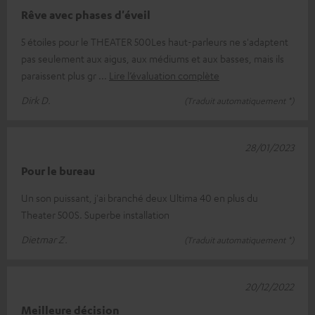
Rêve avec phases d'éveil
5 étoiles pour le THEATER 500Les haut-parleurs ne s'adaptent
pas seulement aux aigus, aux médiums et aux basses, mais ils
paraissent plus gr
Lire l’évaluation complète
Dirk D.
(Traduit automatiquement *)
28/01/2023
Pour le bureau
Un son puissant, j'ai branché deux Ultima 40 en plus du
Theater 500S. Superbe installation
Dietmar Z.
(Traduit automatiquement *)
20/12/2022
Meilleure décision