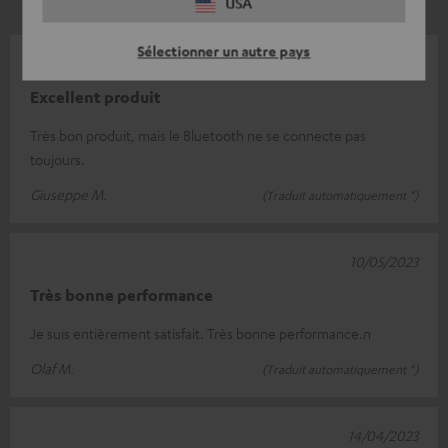
USA
Sélectionner un autre pays
21/06/2023
Excellent produit
Très bon produit, mais le Bluetooth ne se connecte pas
toujours.
Giuseppe M.
(Traduit automatiquement *)
10/05/2023
Très bonne performance
Je suis entièrement satisfait. Très bonne performance.n
Olaf M.
(Traduit automatiquement *)
14/04/2023