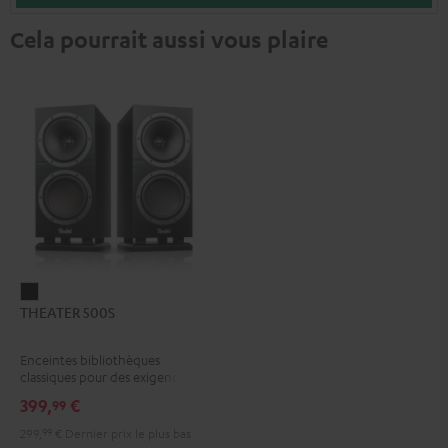
Cela pourrait aussi vous plaire
THEATER
THEATER 500S
500S
Noir
Enceintes bibliothèques
classiques pour des exigences
élevées
399,
€
99
299,
99
€
Dernier prix le plus bas