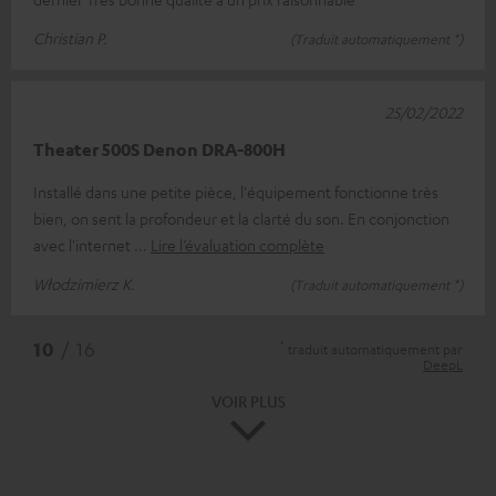
Christian P.
(Traduit automatiquement *)
25/02/2022
Theater 500S Denon DRA-800H
Installé dans une petite pièce, l'équipement fonctionne très
bien, on sent la profondeur et la clarté du son. En conjonction
avec l'internet
Lire l’évaluation complète
Włodzimierz K.
(Traduit automatiquement *)
*
10
/ 16
traduit automatiquement par
DeepL
VOIR PLUS