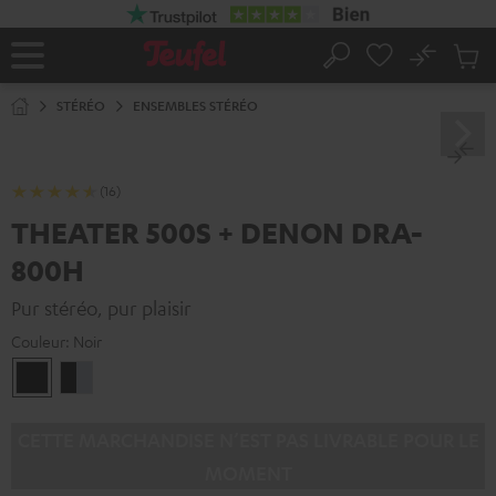
ERS LE
ONTENU
No
Sau
Page
Rechercher
Produi
d’accueil
du
STÉRÉO
ENSEMBLES STÉRÉO
panier
(16)
THEATER 500S + DENON DRA-
800H
Pur stéréo, pur plaisir
Couleur:
Noir
Noir
Noir
/
Argent
CETTE MARCHANDISE N’EST PAS LIVRABLE POUR LE
MOMENT