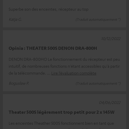
Superbe son des enceintes, récepteur au top
Katja G.
(Traduit automatiquement *)
10/12/2022
Opinia : THEATER 500S DENON DRA-800H
DENON DRA-800HO Le fonctionnement du récepteur est peu
intuitif, de nombreuses fonctions n'étant accessibles qu'à partir
de la télécommande.
Lire l’évaluation complète
Boguslaw P.
(Traduit automatiquement *)
04/06/2022
Theater 500S légèrement trop petit pour 2 x 145W
Les enceintes Theather 500S fonctionnent bien en tant que