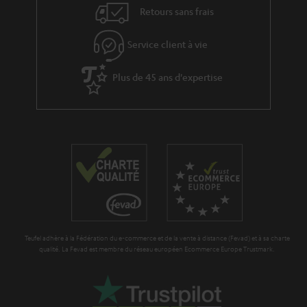
v
Retours sans frais
e
s
Service client à vie
à
Plus de 45 ans d'expertise
l
a
g
a
r
a
n
t
Teufel adhère à la Fédération du e-commerce et de la vente à distance (Fevad) et à sa charte
i
qualité. La Fevad est membre du réseau européen Ecommerce Europe Trustmark.
e