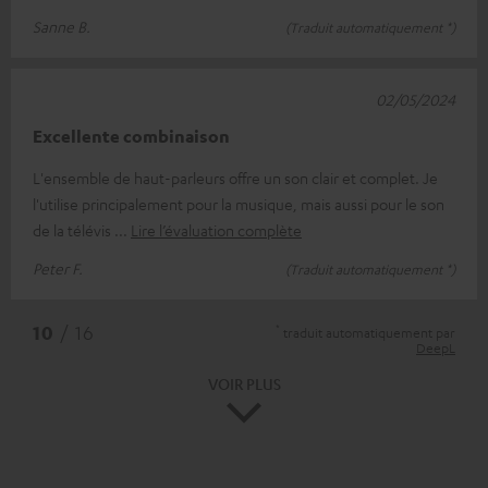
Sanne B.
(Traduit automatiquement *)
02/05/2024
Excellente combinaison
L'ensemble de haut-parleurs offre un son clair et complet. Je
l'utilise principalement pour la musique, mais aussi pour le son
de la télévis
Lire l’évaluation complète
Peter F.
(Traduit automatiquement *)
*
10
/ 16
traduit automatiquement par
DeepL
VOIR PLUS