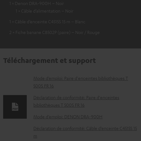
1 × Denon DRA-900H – Noir
1 × Câble d’alimentation – Noir
1 × Câble d’enceinte C4515S 15 m – Blanc
2 × Fiche banane C8502P (paire) – Noir / Rouge
Téléchargement et support
D
Mode d’emploi: Paire d'enceintes bibliothèques T
500S FR 16
o
c
Déclaration de conformité: Paire d'enceintes
bibliothèques T 500S FR 16
u
m
Mode d’emploi: DENON DRA-900H
e
Déclaration de conformité: Câble d’enceinte C4515S 15
n
m