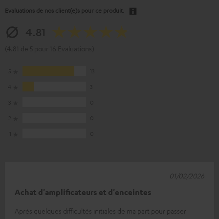
Evaluations de nos client(e)s pour ce produit.
4.81
(4.81 de 5 pour 16 Evaluations)
5
13
4
3
3
0
2
0
1
0
01/02/2026
Achat d'amplificateurs et d'enceintes
Après quelques difficultés initiales de ma part pour passer