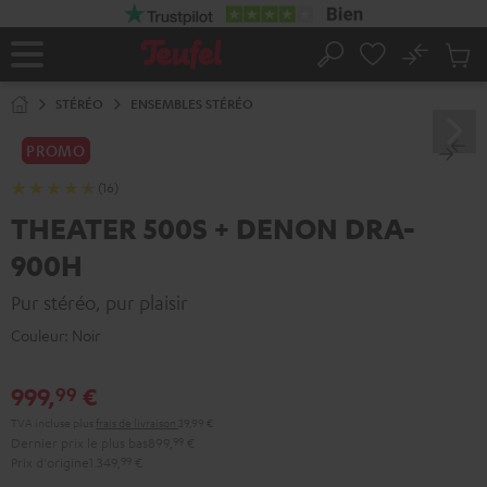
ERS LE
ONTENU
No
Sau
Page
Rechercher
Produi
d’accueil
du
STÉRÉO
ENSEMBLES STÉRÉO
panier
PROMO
(16)
THEATER 500S + DENON DRA-
900H
Pur stéréo, pur plaisir
Couleur:
Noir
999,
€
99
TVA incluse
plus
frais de livraison
39,99 €
Dernier prix le plus bas
899,
99
€
Prix d'origine
1.349,
99
€