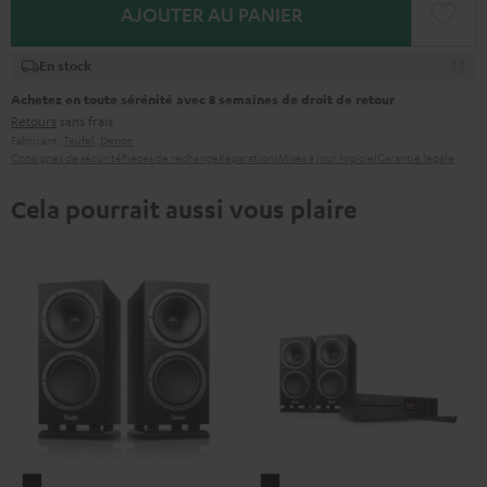
AJOUTER AU PANIER
En stock
Achetez en toute sérénité avec 8 semaines de droit de retour
Retours
sans frais
Fabricant:
Teufel
,
Denon
Consignes de sécurité
Pièces de rechange
Réparations
Mises à jour logiciel
Garantie légale
Cela pourrait aussi vous plaire
THEATER
THEATER