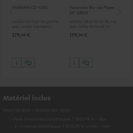
YAMAHA CD-S303
Panasonic Blu-ray Player
Câ
DP-UB154
30
Lecteur CD haut de gamme
Lecteur Ultra HD 4K Blu-ray
Câb
avec un son impressionnant
avec Dolby Atmos et Multi
et une finition de qualité
HDR, inclus HDR10+ pour une
379,
€
179,
€
99
00
00
qualité d’image incroyable et
des couleurs contrastées
Matériel inclus
THEATER 500S + DENON DRA-900H
1 × Paire d'enceintes bibliothèques T 500S FR 16 – Noir
2 × Enceinte bibliothèque T 500S FR 16 (unité) – Noir