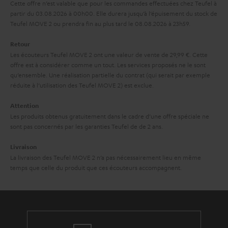
Cette offre n’est valable que pour les commandes effectuées chez Teufel à
g
d
partir du 03.08.2026 à 00h00. Elle durera jusqu’à l’épuisement du stock de
a
Teufel MOVE 2 ou prendra fin au plus tard le 08.08.2026 à 23h59.
i
r
t
Retour
a
i
Les écouteurs Teufel MOVE 2 ont une valeur de vente de 29,99 €. Cette
offre est à considérer comme un tout. Les services proposés ne le sont
n
o
qu’ensemble. Une réalisation partielle du contrat (qui serait par exemple
t
n
réduite à l’utilisation des Teufel MOVE 2) est exclue.
i
Attention
e
Les produits obtenus gratuitement dans le cadre d’une offre spéciale ne
sont pas concernés par les garanties Teufel de de 2 ans.
Livraison
La livraison des Teufel MOVE 2 n’a pas nécessairement lieu en même
temps que celle du produit que ces écouteurs accompagnent.