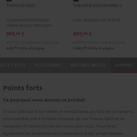
THEATER 500S
THEATER 500S KOMBO 2
500S
500S
Noir
KOMBO
Enceintes bibliothèques
Avec récepteur CD et Wi-Fi
2
classiques pour des exigences
Noir
élevées
399,
€
899,
€
99
99
299,
99
€
Dernier prix le plus bas
699,
99
€
Dernier prix le plus bas
99
99
449,
€
Prix d'origine
1.049,
€
Prix d'origine
UES ET TESTS
ACCESSOIRES
MATÉRIEL INCLUS
SUPPORT
Points forts
Ce pourquoi nous aimons ce produit
Si vous célébrez le son stéréo et ne souhaitez pas faire de compromis,
cet ensemble prêt à l’emploi composé de nos Theater 500S et du
récepteur AV stéréo Denon est conçu pour vous. Vous ferez
également des économies en comparaison à des achats séparés.