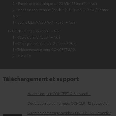
2 × Enceinte bibliothèque UL 20 Mk4 25 (unité) – Noir
2 × Pieds en caoutchouc (lot de 4) - ULTIMA 20 / 40 / Center –
Noir
1 × Cache ULTIMA 20 Mk4 (Paire) – Noir
1 × CONCEPT 12 Subwoofer – Noir
1 × Câble d’alimentation – Noir
1 × Câble pour enceintes, 2 x 1 mm², 25 m
1 × Télécommande pour CONCEPT 8/12.
2 × Pile AAA
Téléchargement et support
D
Mode d’emploi: CONCEPT 12 Subwoofer
o
Déclaration de conformité: CONCEPT 12 Subwoofer
c
Guide de démarrage rapide: CONCEPT 12 Subwoofer