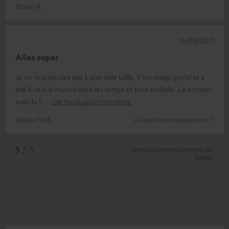
Bruno R.
16/09/2025
Alles super
Je ne m'attendais pas à une telle taille. Il est méga grand et a
été livré à la maison dans les temps et bien emballé. Le contact
avec la li
Lire l’évaluation complète
Natascha B.
(Traduit automatiquement *)
*
5
/ 5
traduit automatiquement par
DeepL