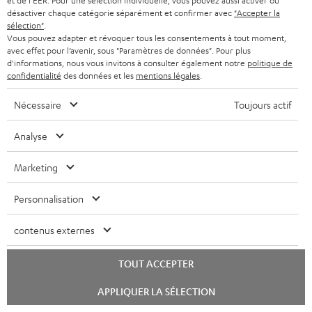
et de l'EER. Pour une sélection individuelle, vous pouvez aussi activer ou
désactiver chaque catégorie séparément et confirmer avec
"Accepter la
sélection"
.
Vous pouvez adapter et révoquer tous les consentements à tout moment,
avec effet pour l’avenir, sous "Paramètres de données". Pour plus
d'informations, nous vous invitons à consulter également notre
politique de
Teufel adhère à la Fédération du e-commerce et de la vente à distance (Fevad) et à sa charte
confidentialité
des données et les
mentions légales
.
qualité. La Fevad est membre du réseau européen Ecommerce Europe Trustmark.
Nécessaire
Toujours actif
Analyse
Marketing
Personnalisation
contenus externes
Le Blog Teufel
Technologies audio, modes, conseils & astuces
TOUT ACCEPTER
Teufel Support
Lancer
APPLIQUER LA SÉLECTION
le
Questions fréquemment posées
chat