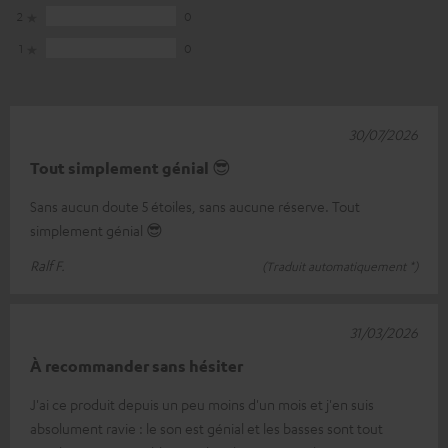
2
0
1
0
30/07/2026
Tout simplement génial 😎
Sans aucun doute 5 étoiles, sans aucune réserve. Tout
simplement génial 😎
Ralf F.
(Traduit automatiquement *)
31/03/2026
À recommander sans hésiter
J'ai ce produit depuis un peu moins d'un mois et j'en suis
absolument ravie : le son est génial et les basses sont tout