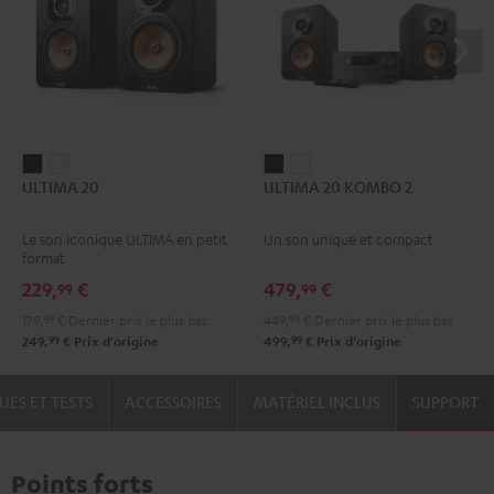
ULTIMA
ULTIMA
ULTIMA
ULTIMA
ULTIMA 20
ULTIMA 20 KOMBO 2
20
20
20
20
Noir
Blanc
KOMBO
KOMBO
Le son iconique ULTIMA en petit
Un son unique et compact
2
2
format
Noir
Blanc
229,
€
479,
€
99
99
179,
99
€
Dernier prix le plus bas
449,
99
€
Dernier prix le plus bas
99
99
249,
€
Prix d'origine
499,
€
Prix d'origine
UES ET TESTS
ACCESSOIRES
MATÉRIEL INCLUS
SUPPORT
Points forts