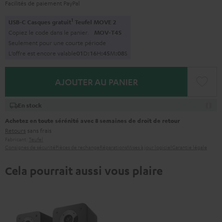
Facilités de paiement PayPal
1
USB-C Casques gratuit
Teufel MOVE 2
Copiez le code dans le panier.
MOV-T4S
Seulement pour une courte période
L’offre est encore valable
0
1
D
:
1
6
H
:
4
5
M
:
0
7
S
AJOUTER AU PANIER
En stock
Achetez en toute sérénité avec 8 semaines de droit de retour
Retours
sans frais
Fabricant:
Teufel
Consignes de sécurité
Pièces de rechange
Réparations
Mises à jour logiciel
Garantie légale
Cela pourrait aussi vous plaire