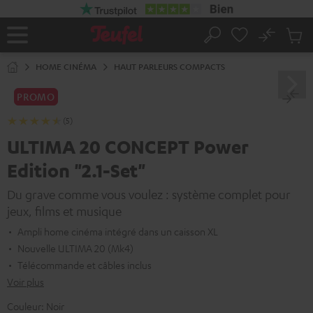
ERS LE
ONTENU
No
Sau
Page
Rechercher
Produi
d’accueil
du
HOME CINÉMA
HAUT PARLEURS COMPACTS
panier
PROMO
(5)
ULTIMA 20 CONCEPT Power
Edition "2.1-Set"
Du grave comme vous voulez : système complet pour
jeux, films et musique
Ampli home cinéma intégré dans un caisson XL
Nouvelle ULTIMA 20 (Mk4)
Télécommande et câbles inclus
Voir plus
Couleur:
Noir