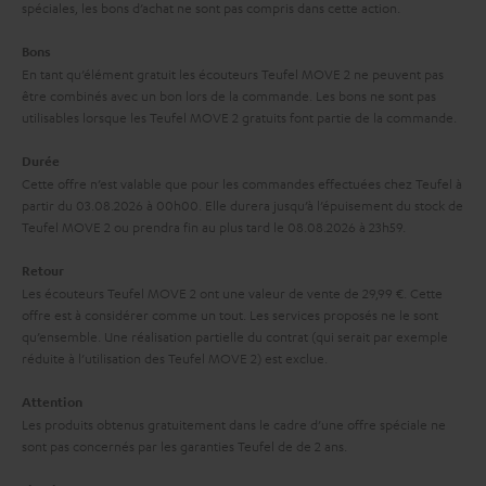
l
spéciales, les bons d’achat ne sont pas compris dans cette action.
e
’
Bons
s
e
En tant qu’élément gratuit les écouteurs Teufel MOVE 2 ne peuvent pas
à
être combinés avec un bon lors de la commande. Les bons ne sont pas
x
utilisables lorsque les Teufel MOVE 2 gratuits font partie de la commande.
l
p
a
Durée
é
Cette offre n’est valable que pour les commandes effectuées chez Teufel à
g
d
partir du 03.08.2026 à 00h00. Elle durera jusqu’à l’épuisement du stock de
a
Teufel MOVE 2 ou prendra fin au plus tard le 08.08.2026 à 23h59.
i
r
t
Retour
a
i
Les écouteurs Teufel MOVE 2 ont une valeur de vente de 29,99 €. Cette
offre est à considérer comme un tout. Les services proposés ne le sont
n
o
qu’ensemble. Une réalisation partielle du contrat (qui serait par exemple
t
n
réduite à l’utilisation des Teufel MOVE 2) est exclue.
i
Attention
e
Les produits obtenus gratuitement dans le cadre d’une offre spéciale ne
sont pas concernés par les garanties Teufel de de 2 ans.