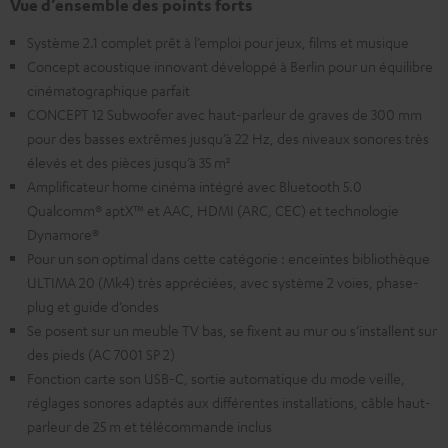
Vue d’ensemble des points forts
Système 2.1 complet prêt à l’emploi pour jeux, films et musique
Concept acoustique innovant développé à Berlin pour un équilibre
cinématographique parfait
CONCEPT 12 Subwoofer avec haut-parleur de graves de 300 mm
pour des basses extrêmes jusqu’à 22 Hz, des niveaux sonores très
élevés et des pièces jusqu’à 35 m²
Amplificateur home cinéma intégré avec Bluetooth 5.0
Qualcomm® aptX™ et AAC, HDMI (ARC, CEC) et technologie
Dynamore®
Pour un son optimal dans cette catégorie : enceintes bibliothèque
ULTIMA 20 (Mk4) très appréciées, avec système 2 voies, phase-
plug et guide d’ondes
Se posent sur un meuble TV bas, se fixent au mur ou s’installent sur
des pieds (AC 7001 SP 2)
Fonction carte son USB-C, sortie automatique du mode veille,
réglages sonores adaptés aux différentes installations, câble haut-
parleur de 25 m et télécommande inclus