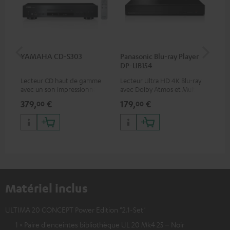
YAMAHA CD-S303
Panasonic Blu-ray Player
Câ
DP-UB154
C75
Lecteur CD haut de gamme
Lecteur Ultra HD 4K Blu-ray
Câb
avec un son impressionnant
avec Dolby Atmos et Multi
TOS
et une finition de qualité
HDR, inclus HDR10+ pour une
379,
€
179,
€
19
00
00
qualité d’image incroyable et
des couleurs contrastées
Matériel inclus
ULTIMA 20 CONCEPT Power Edition "2.1-Set"
1 × Paire d'enceintes bibliothèque UL 20 Mk4 25 – Noir