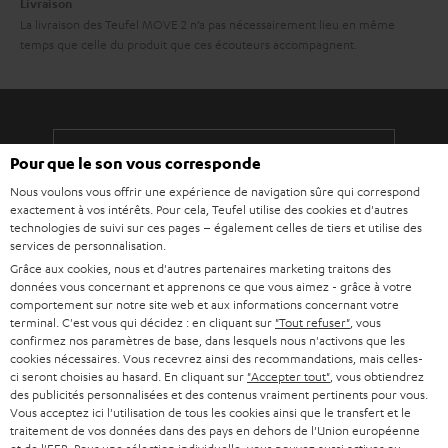
Livraison
La livraison des Teufel MOVE 2 n’a pas nécessairement lieu en même
temps que celle du produit que ces écouteurs accompagnent.
Pour que le son vous corresponde
8 semaines d'essai
Nous voulons vous offrir une expérience de navigation sûre qui correspond
exactement à vos intérêts. Pour cela, Teufel utilise des cookies et d'autres
Retours sans frais
technologies de suivi sur ces pages – également celles de tiers et utilise des
services de personnalisation.
Service client à vie
Grâce aux cookies, nous et d'autres partenaires marketing traitons des
données vous concernant et apprenons ce que vous aimez - grâce à votre
comportement sur notre site web et aux informations concernant votre
Plus de 45 ans d'expertise
terminal. C'est vous qui décidez : en cliquant sur
"Tout refuser"
, vous
confirmez nos paramètres de base, dans lesquels nous n'activons que les
cookies nécessaires. Vous recevrez ainsi des recommandations, mais celles-
ci seront choisies au hasard. En cliquant sur
"Accepter tout"
, vous obtiendrez
des publicités personnalisées et des contenus vraiment pertinents pour vous.
Vous acceptez ici l'utilisation de tous les cookies ainsi que le transfert et le
traitement de vos données dans des pays en dehors de l'Union européenne