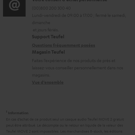
D
t
e
r
é
(00)800 200 300 40
i
a
Lundi-vendredi de 09:00 à 17:00 ; fermé le samedi,
m
t
o
b
dimanche
a
a
n
l
et jours fériés.
t
i
s
Support Teufel
e
i
l
r
Questions fréquemment posées
s
Magasin Teufel
o
s
e
Faites l’expérience de nos produits de près et
n
c
l
laissez-vous conseiller personnellement dans nos
s
o
a
magasins.
r
n
t
Vue d’ensemble
e
t
i
l
a
v
a
c
e
1
Information
t
t
s
En cas d’achat de ce produit seul un casque audio Teufel MOVE 2 gratuit
i
peut être attribué. Le décompte ou le retour en liquide de la valeur des
à
Teufel MOVE 2 sont impossibles. Les marchandises B-stock, les éditions
v