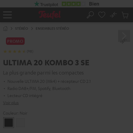
ERS LE
ONTENU
No
Sau
Page
Rechercher
Produi
d’accueil
du
STÉRÉO
ENSEMBLES STÉRÉO
panier
PROMO
(98)
ULTIMA 20 KOMBO 3 SE
La plus grande parmi les compactes
Nouvelle ULTIMA 20 (Mk4) + récepteur CD 2.1
Radio DAB+/FM, Spotify, Bluetooth
Lecteur CD intégré
Voir plus
Couleur:
Noir
Noir
Blanc