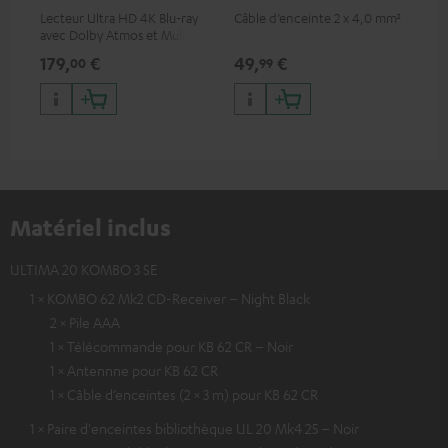
Lecteur Ultra HD 4K Blu-ray
Câble d’enceinte 2 x 4,0 mm²
Câb
avec Dolby Atmos et Multi
HDR, inclus HDR10+ pour une
179,
€
49,
€
34
00
99
qualité d’image incroyable et
des couleurs contrastées
Matériel inclus
ULTIMA 20 KOMBO 3 SE
1 × KOMBO 62 Mk2 CD-Receiver – Night Black
2 × Pile AAA
1 × Télécommande pour KB 62 CR – Noir
1 × Antennne pour KB 62 CR
1 × Câble d’enceintes (2 × 3 m) pour KB 62 CR
1 × Paire d'enceintes bibliothèque UL 20 Mk4 25 – Noir