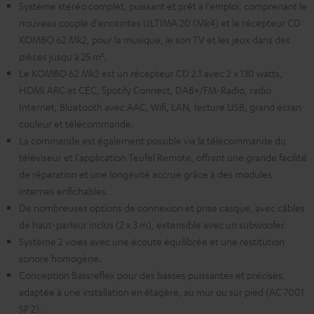
Système stéréo complet, puissant et prêt à l'emploi, comprenant le
nouveau couple d'enceintes ULTIMA 20 (Mk4) et le récepteur CD
KOMBO 62 Mk2, pour la musique, le son TV et les jeux dans des
pièces jusqu'à 25 m².
Le KOMBO 62 Mk2 est un récepteur CD 2.1 avec 2 x 130 watts,
HDMI ARC et CEC, Spotify Connect, DAB+/FM-Radio, radio
Internet, Bluetooth avec AAC, Wifi, LAN, lecture USB, grand écran
couleur et télécommande.
La commande est également possible via la télécommande du
téléviseur et l'application Teufel Remote, offrant une grande facilité
de réparation et une longévité accrue grâce à des modules
internes enfichables.
De nombreuses options de connexion et prise casque, avec câbles
de haut-parleur inclus (2 x 3 m), extensible avec un subwoofer.
Système 2 voies avec une écoute équilibrée et une restitution
sonore homogène.
Conception Bassreflex pour des basses puissantes et précises,
adaptée à une installation en étagère, au mur ou sur pied (AC 7001
SP 2).