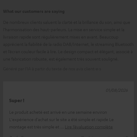
What our customers are saying
De nombreux clients saluent la clarté et la brillance du son, ainsi que
l’harmonisation des haut-parleurs. La mise en service simple et la
livraison rapide sont régulièrement mises en avant. Beaucoup
apprécient la fiabilité de la radio DAB/Internet, le streaming Bluetooth
et l’écran couleur facile à lire. Le design compact et élégant, associé à
une fabrication robuste, est également très souvent souligné.
Généré par l’IA à partir du texte de nos avis client·e·s
01/08/2026
Super !
Le produit acheté est arrivé en une semaine environ
L'expérience d'achat sur le site a été simple et rapide Le
montage est très simple et
Lire l’évaluation complète