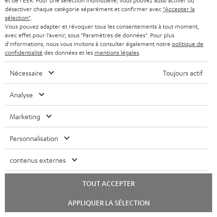
et de l'EER. Pour une sélection individuelle, vous pouvez aussi activer ou
s
désactiver chaque catégorie séparément et confirmer avec
"Accepter la
Déclaration de conformité: Paire d'enceintes
sélection"
.
t
Vous pouvez adapter et révoquer tous les consentements à tout moment,
bibliothèque UL 20 Mk4 25
é
avec effet pour l’avenir, sous "Paramètres de données". Pour plus
d'informations, nous vous invitons à consulter également notre
politique de
l
confidentialité
des données et les
mentions légales
.
é
I
Informations relatives à l’expédition
Nécessaire
Toujours actif
c
n
h
Analyse
f
a
o
Marketing
r
I
Garantie légale
r
g
Personnalisation
n
m
e
f
a
contenus externes
a
o
D
Votre conseil d'achat personnalisé
t
b
TOUT ACCEPTER
r
é
(00)800 200 300 40
i
l
Lundi-vendredi de 09:00 à 17:00 ; fermé le samedi,
m
Lancer
t
o
APPLIQUER LA SÉLECTION
le
e
dimanche
a
chat