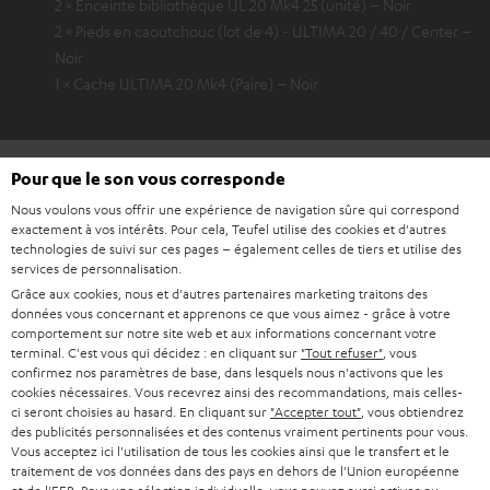
2 × Enceinte bibliothèque UL 20 Mk4 25 (unité) – Noir
2 × Pieds en caoutchouc (lot de 4) - ULTIMA 20 / 40 / Center –
Noir
1 × Cache ULTIMA 20 Mk4 (Paire) – Noir
Téléchargement et support
Pour que le son vous corresponde
Nous voulons vous offrir une expérience de navigation sûre qui correspond
exactement à vos intérêts. Pour cela, Teufel utilise des cookies et d'autres
D
Guide de démarrage rapide: KOMBO 62 Mk2 CD-
technologies de suivi sur ces pages – également celles de tiers et utilise des
services de personnalisation.
Receiver
o
Grâce aux cookies, nous et d'autres partenaires marketing traitons des
c
Livret de sécurité: KOMBO 62 Mk2 CD-Receiver
données vous concernant et apprenons ce que vous aimez - grâce à votre
comportement sur notre site web et aux informations concernant votre
u
Mode d’emploi: KOMBO 62 Mk2 CD-Receiver
terminal. C'est vous qui décidez : en cliquant sur
"Tout refuser"
, vous
m
confirmez nos paramètres de base, dans lesquels nous n'activons que les
Déclaration de conformité: KOMBO 62 Mk2 CD-
cookies nécessaires. Vous recevrez ainsi des recommandations, mais celles-
e
ci seront choisies au hasard. En cliquant sur
"Accepter tout"
, vous obtiendrez
Receiver
des publicités personnalisées et des contenus vraiment pertinents pour vous.
n
Vous acceptez ici l'utilisation de tous les cookies ainsi que le transfert et le
Mode d’emploi: Paire d'enceintes bibliothèque UL 20
t
traitement de vos données dans des pays en dehors de l'Union européenne
Mk4 25