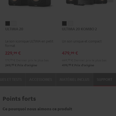
ULTIMA
ULTIMA
ULTIMA
ULTIMA
ULTIMA 20
ULTIMA 20 KOMBO 2
20
20
20
20
Noir
Blanc
KOMBO
KOMBO
Le son iconique ULTIMA en petit
Un son unique et compact
2
2
format
Noir
Blanc
229,
€
479,
€
99
99
179,
99
€
Dernier prix le plus bas
449,
99
€
Dernier prix le plus bas
99
99
249,
€
Prix d'origine
499,
€
Prix d'origine
UES ET TESTS
ACCESSOIRES
MATÉRIEL INCLUS
SUPPORT
Points forts
Ce pourquoi nous aimons ce produit