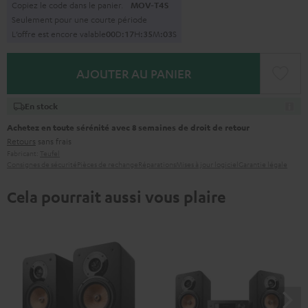
Copiez le code dans le panier.
MOV-T4S
Seulement pour une courte période
L’offre est encore valable
0
0
D
:
1
7
H
:
3
5
M
:
0
2
S
AJOUTER AU PANIER
En stock
Achetez en toute sérénité avec 8 semaines de droit de retour
Retours
sans frais
Fabricant:
Teufel
Consignes de sécurité
Pièces de rechange
Réparations
Mises à jour logiciel
Garantie légale
Cela pourrait aussi vous plaire