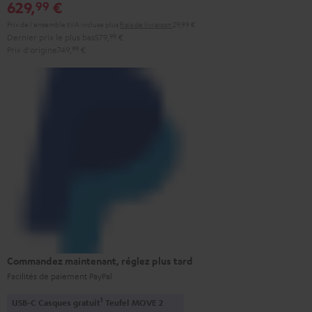
629,
€
99
Prix de l'ensemble tVA incluse
plus
frais de livraison
29,99 €
Dernier prix le plus bas
579,
99
€
Prix d'origine
749,
99
€
Commandez maintenant, réglez plus tard
Facilités de paiement PayPal
1
USB-C Casques gratuit
Teufel MOVE 2