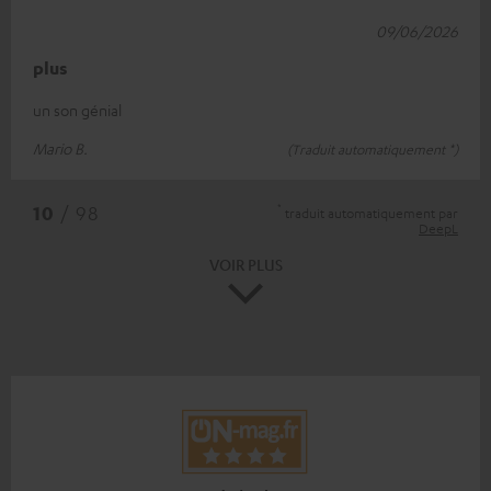
09/06/2026
plus
un son génial
Mario B.
(Traduit automatiquement *)
*
10
/ 98
traduit automatiquement par
DeepL
VOIR PLUS