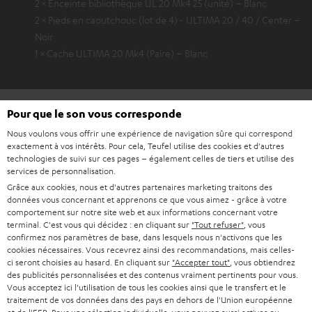
2 × Enceinte bibliothèque UL 20 Mk4 25 (unité) – Blanc
2 × Pieds en caoutchouc (lot de 4) - ULTIMA 20 / 40 / Center –
Noir
1 × Cache ULTIMA 20 Mk4 (Paire) – Blanc
Téléchargement et support
Pour que le son vous corresponde
Nous voulons vous offrir une expérience de navigation sûre qui correspond
exactement à vos intérêts. Pour cela, Teufel utilise des cookies et d'autres
D
Guide de démarrage rapide: KOMBO 62 Mk2 CD-
technologies de suivi sur ces pages – également celles de tiers et utilise des
services de personnalisation.
Receiver
o
Grâce aux cookies, nous et d'autres partenaires marketing traitons des
c
Livret de sécurité: KOMBO 62 Mk2 CD-Receiver
données vous concernant et apprenons ce que vous aimez - grâce à votre
comportement sur notre site web et aux informations concernant votre
u
Mode d’emploi: KOMBO 62 Mk2 CD-Receiver
terminal. C'est vous qui décidez : en cliquant sur
"Tout refuser"
, vous
m
confirmez nos paramètres de base, dans lesquels nous n'activons que les
Déclaration de conformité: KOMBO 62 Mk2 CD-
cookies nécessaires. Vous recevrez ainsi des recommandations, mais celles-
e
ci seront choisies au hasard. En cliquant sur
"Accepter tout"
, vous obtiendrez
Receiver
des publicités personnalisées et des contenus vraiment pertinents pour vous.
n
Vous acceptez ici l'utilisation de tous les cookies ainsi que le transfert et le
Mode d’emploi: Paire d'enceintes bibliothèque UL 20
t
traitement de vos données dans des pays en dehors de l'Union européenne
Mk4 25