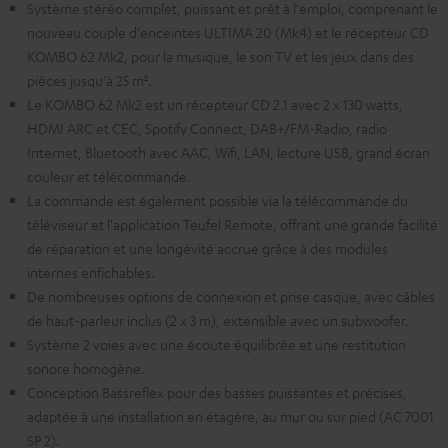
Système stéréo complet, puissant et prêt à l'emploi, comprenant le
nouveau couple d'enceintes ULTIMA 20 (Mk4) et le récepteur CD
KOMBO 62 Mk2, pour la musique, le son TV et les jeux dans des
pièces jusqu'à 25 m².
Le KOMBO 62 Mk2 est un récepteur CD 2.1 avec 2 x 130 watts,
HDMI ARC et CEC, Spotify Connect, DAB+/FM-Radio, radio
Internet, Bluetooth avec AAC, Wifi, LAN, lecture USB, grand écran
couleur et télécommande.
La commande est également possible via la télécommande du
téléviseur et l'application Teufel Remote, offrant une grande facilité
de réparation et une longévité accrue grâce à des modules
internes enfichables.
De nombreuses options de connexion et prise casque, avec câbles
de haut-parleur inclus (2 x 3 m), extensible avec un subwoofer.
Système 2 voies avec une écoute équilibrée et une restitution
sonore homogène.
Conception Bassreflex pour des basses puissantes et précises,
adaptée à une installation en étagère, au mur ou sur pied (AC 7001
SP 2).