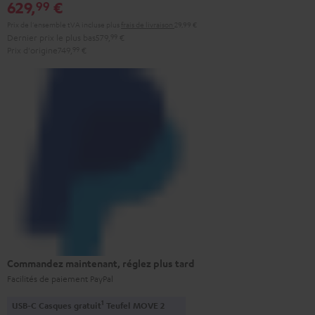
629,
€
99
Prix de l'ensemble tVA incluse
plus
frais de livraison
29,99 €
Dernier prix le plus bas
579,
99
€
Prix d'origine
749,
99
€
Commandez maintenant, réglez plus tard
Facilités de paiement PayPal
1
USB-C Casques gratuit
Teufel MOVE 2