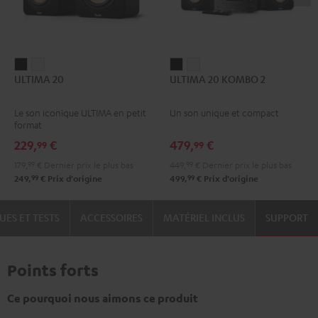
ULTIMA
ULTIMA
ULTIMA
ULTIMA
ULTIMA 20
ULTIMA 20 KOMBO 2
20
20
20
20
Noir
Blanc
KOMBO
KOMBO
Le son iconique ULTIMA en petit
Un son unique et compact
2
2
format
Noir
Blanc
229,
€
479,
€
99
99
179,
99
€
Dernier prix le plus bas
449,
99
€
Dernier prix le plus bas
99
99
249,
€
Prix d'origine
499,
€
Prix d'origine
UES ET TESTS
ACCESSOIRES
MATÉRIEL INCLUS
SUPPORT
Points forts
Ce pourquoi nous aimons ce produit