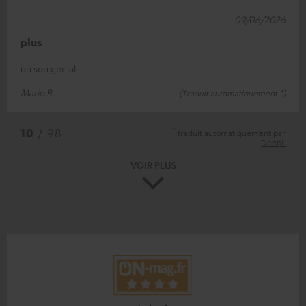
09/06/2026
plus
un son génial
Mario B.
(Traduit automatiquement *)
*
10
/ 98
traduit automatiquement par
DeepL
VOIR PLUS