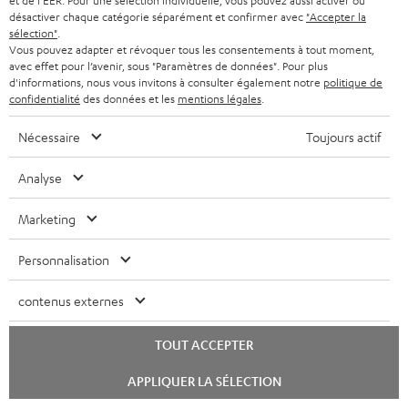
et de l'EER. Pour une sélection individuelle, vous pouvez aussi activer ou
s
désactiver chaque catégorie séparément et confirmer avec
"Accepter la
Déclaration de conformité: Paire d'enceintes
sélection"
.
t
Vous pouvez adapter et révoquer tous les consentements à tout moment,
bibliothèque UL 20 Mk4 25
é
avec effet pour l’avenir, sous "Paramètres de données". Pour plus
d'informations, nous vous invitons à consulter également notre
politique de
l
confidentialité
des données et les
mentions légales
.
é
I
Informations relatives à l’expédition
Nécessaire
Toujours actif
c
n
h
Analyse
f
a
o
Marketing
r
I
Garantie légale
r
g
Personnalisation
n
m
e
f
a
contenus externes
a
o
D
Votre conseil d'achat personnalisé
t
b
TOUT ACCEPTER
r
é
(00)800 200 300 40
i
l
Lundi-vendredi de 09:00 à 17:00 ; fermé le samedi,
m
Lancer
t
o
APPLIQUER LA SÉLECTION
le
e
dimanche
a
chat