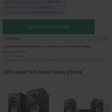
Copiez le code dans le panier.
MOV-T4S
Seulement pour une courte période
L’offre est encore valable
0
0
D
:
0
5
H
:
0
5
M
:
1
6
S
AJOUTER AU PANIER
En stock
Achetez en toute sérénité avec 8 semaines de droit de retour
Retours
sans frais
Fabricant:
Teufel
Consignes de sécurité
Pièces de rechange
Réparations
Mises à jour logiciel
Garantie légale
Cela pourrait aussi vous plaire