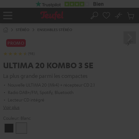
ERS LE
ONTENU
No
Sau
Page
Rechercher
Produi
d’accueil
du
STÉRÉO
ENSEMBLES STÉRÉO
panier
PROMO
(98)
ULTIMA 20 KOMBO 3 SE
La plus grande parmi les compactes
Nouvelle ULTIMA 20 (Mk4) + récepteur CD 2.1
Radio DAB+/FM, Spotify, Bluetooth
Lecteur CD intégré
Voir plus
Couleur:
Blanc
Noir
Blanc