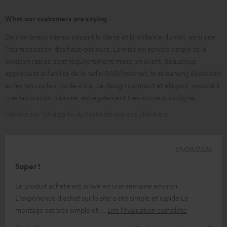
What our customers are saying
De nombreux clients saluent la clarté et la brillance du son, ainsi que
l’harmonisation des haut-parleurs. La mise en service simple et la
livraison rapide sont régulièrement mises en avant. Beaucoup
apprécient la fiabilité de la radio DAB/Internet, le streaming Bluetooth
et l’écran couleur facile à lire. Le design compact et élégant, associé à
une fabrication robuste, est également très souvent souligné.
Généré par l’IA à partir du texte de nos avis client·e·s
01/08/2026
Super !
Le produit acheté est arrivé en une semaine environ
L'expérience d'achat sur le site a été simple et rapide Le
montage est très simple et
Lire l’évaluation complète