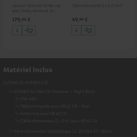
Lecteur Ultra HD 4K Blu-ray
Câble d’enceinte 2 x 4,0 mm²
Câb
avec Dolby Atmos et Multi
HDR, inclus HDR10+ pour une
179,
€
49,
€
34
00
99
qualité d’image incroyable et
des couleurs contrastées
Matériel inclus
ULTIMA 20 KOMBO 3 SE
1 × KOMBO 62 Mk2 CD-Receiver – Night Black
2 × Pile AAA
1 × Télécommande pour KB 62 CR – Noir
1 × Antennne pour KB 62 CR
1 × Câble d’enceintes (2 × 3 m) pour KB 62 CR
1 × Paire d'enceintes bibliothèque UL 20 Mk4 25 – Blanc