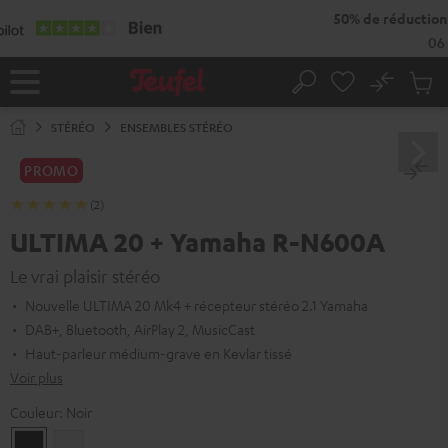
ERS LE
ONTENU
No
Sau
Page
Rechercher
Produi
d’accueil
du
STÉRÉO
ENSEMBLES STÉRÉO
panier
PROMO
(2)
ULTIMA 20 + Yamaha R-N600A
Le vrai plaisir stéréo
Nouvelle ULTIMA 20 Mk4 + récepteur stéréo 2.1 Yamaha
DAB+, Bluetooth, AirPlay 2, MusicCast
Haut-parleur médium-grave en Kevlar tissé
Voir plus
Couleur:
Noir
Noir
Blanc