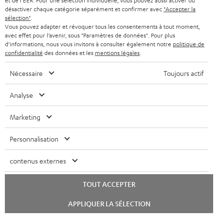
et de l'EER. Pour une sélection individuelle, vous pouvez aussi activer ou
Localisateur de magasins
désactiver chaque catégorie séparément et confirmer avec
"Accepter la
Découvrez nos produits de près et venez au magasin pour
sélection"
.
Vous pouvez adapter et révoquer tous les consentements à tout moment,
des conseils personnalisés.
avec effet pour l’avenir, sous "Paramètres de données". Pour plus
d'informations, nous vous invitons à consulter également notre
politique de
confidentialité
des données et les
mentions légales
.
Nécessaire
Toujours actif
JUSQU'À -
45 €
Analyse
Marketing
I
Choisissez votre bon d'achat !
Personnalisation
Inscrivez-vous à la newsletter et recevez jusqu'à
n
45 € de remise.
contenus externes
s
c
TOUT ACCEPTER
S'ABO
EMAIL
r
Lancer
WIDGET
APPLIQUER LA SÉLECTION
i
le
chat