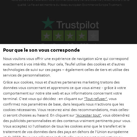
qualité. La Fevad est membre du réseau européen Ecommerce Europe Trustmark.
Pour que le son vous corresponde
Nous voulons vous offrir une expérience de navigation sûre qui correspond
exactement à vos intérêts. Pour cela, Teufel utilise des cookies et d'autres
technologies de suivi sur ces pages – également celles de tiers et utilise des
Le Blog Teufel
services de personnalisation.
Technologies audio, modes, conseils & astuces
Grâce aux cookies, nous et d'autres partenaires marketing traitons des
données vous concernant et apprenons ce que vous aimez - grâce à votre
comportement sur notre site web et aux informations concernant votre
Teufel Support
terminal. C'est vous qui décidez : en cliquant sur
"Tout refuser"
, vous
Questions fréquemment posées
confirmez nos paramètres de base, dans lesquels nous n'activons que les
CONTACT
cookies nécessaires. Vous recevrez ainsi des recommandations, mais celles-
ci seront choisies au hasard. En cliquant sur
"Accepter tout"
, vous obtiendrez
RETOURS
des publicités personnalisées et des contenus vraiment pertinents pour vous.
TRACKING
Vous acceptez ici l'utilisation de tous les cookies ainsi que le transfert et le
traitement de vos données dans des pays en dehors de l'Union européenne