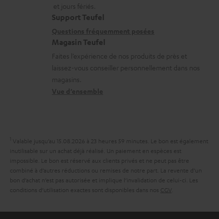
a
a
n
et jours fériés.
l
t
i
s
Support Teufel
e
i
l
r
Questions fréquemment posées
s
Magasin Teufel
o
s
e
Faites l’expérience de nos produits de près et
n
c
l
laissez-vous conseiller personnellement dans nos
s
o
a
magasins.
r
n
t
Vue d’ensemble
e
t
i
l
a
v
a
c
e
1
Valable jusqu’au 15.08.2026 à 23 heures 59 minutes.
Le bon est également
t
t
s
inutilisable sur un achat déjà réalisé. Un paiement en espèces est
i
impossible. Le bon est réservé aux clients privés et ne peut pas être
à
combiné à d’autres réductions ou remises de notre part. La revente d’un
v
l
bon d’achat n’est pas autorisée et implique l’invalidation de celui-ci. Les
e
conditions d’utilisation exactes sont disponibles dans nos
CGV
.
’
s
e