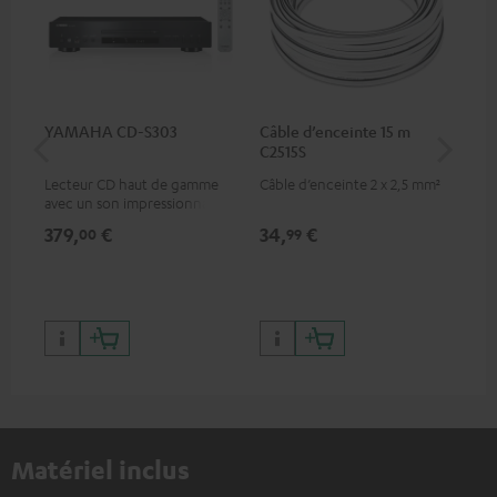
YAMAHA CD-S303
Câble d’enceinte 15 m
Câb
C2515S
C7
Lecteur CD haut de gamme
Câble d’enceinte 2 x 2,5 mm²
Câb
avec un son impressionnant
sté
et une finition de qualité
com
379,
€
34,
€
12
00
99
app
RC
Matériel inclus