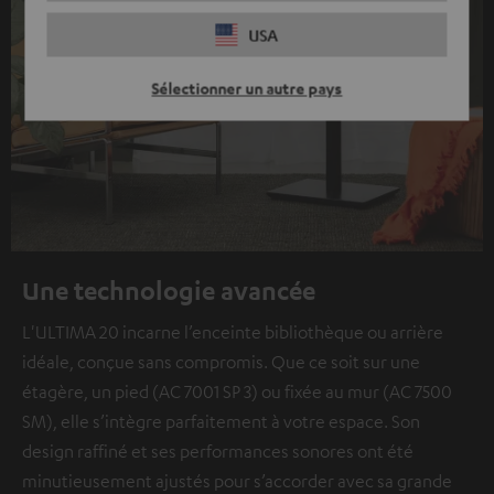
USA
Sélectionner un autre pays
Une technologie avancée
L'ULTIMA 20 incarne l’enceinte bibliothèque ou arrière
idéale, conçue sans compromis. Que ce soit sur une
étagère, un pied (AC 7001 SP 3) ou fixée au mur (AC 7500
SM), elle s’intègre parfaitement à votre espace. Son
design raffiné et ses performances sonores ont été
minutieusement ajustés pour s’accorder avec sa grande