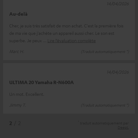
14/04/2026
Au-delà
Cher, je suis très satisfait de mon achat. C'est la première fois
de ma vie que j'achète un appareil aussi cher. Le son est
superbe. Je peux
Lire l’évaluation complète
Marc H.
(Traduit automatiquement *)
14/04/2026
ULTIMA 20 Yamaha R-N600A
Un mot. Excellent.
Jimmy T.
(Traduit automatiquement *)
*
2
/ 2
traduit automatiquement par
DeepL