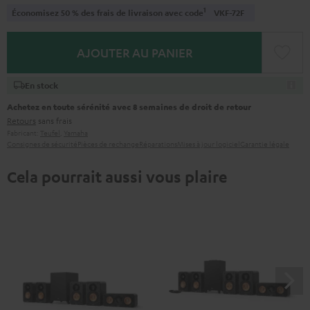
1
Économisez 50 % des frais de livraison avec code
VKF-72F
AJOUTER AU PANIER
En stock
Achetez en toute sérénité avec 8 semaines de droit de retour
Retours
sans frais
Fabricant:
Teufel
,
Yamaha
Consignes de sécurité
Pièces de rechange
Réparations
Mises à jour logiciel
Garantie légale
Cela pourrait aussi vous plaire