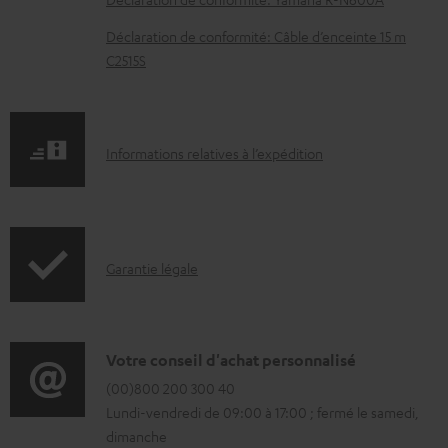
n
Déclaration de conformité: Câble d’enceinte 15 m
t
C2515S
s
t
é
I
Informations relatives à l’expédition
l
n
é
f
c
o
h
I
Garantie légale
r
a
n
m
r
f
a
g
o
D
Votre conseil d'achat personnalisé
t
e
r
é
(00)800 200 300 40
i
a
Lundi-vendredi de 09:00 à 17:00 ; fermé le samedi,
m
t
o
dimanche
b