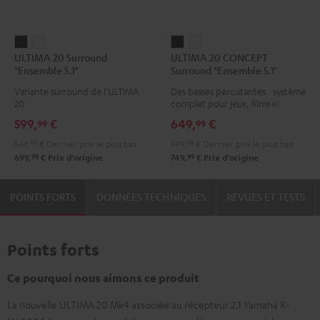
ULTIMA
ULTIMA
ULTIMA
ULTIMA
ULTIMA 20 Surround
ULTIMA 20 CONCEPT
20
20
20
20
"Ensemble 5.1"
Surround "Ensemble 5.1"
Surround
Surround
CONCEPT
CONCEPT
Variante surround de l'ULTIMA
Des basses percutantes : système
"Ensemble
"Ensemble
Surround
Surround
20
complet pour jeux, films et
5.1"
5.1"
"Ensemble
"Ensemble
musique
599,
€
649,
€
99
99
Noir
Blanc
5.1"
5.1"
549,
99
€
Dernier prix le plus bas
599,
99
€
Dernier prix le plus bas
Noir
Blanc
99
99
699,
€
Prix d'origine
749,
€
Prix d'origine
POINTS FORTS
DONNÉES TECHNIQUES
REVUES ET TESTS
Points forts
Ce pourquoi nous aimons ce produit
La nouvelle ULTIMA 20 Mk4 associée au récepteur 2.1 Yamaha R-