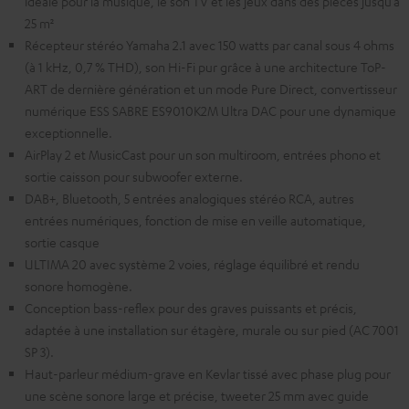
idéale pour la musique, le son TV et les jeux dans des pièces jusqu’à
25 m²
Récepteur stéréo Yamaha 2.1 avec 150 watts par canal sous 4 ohms
(à 1 kHz, 0,7 % THD), son Hi-Fi pur grâce à une architecture ToP-
ART de dernière génération et un mode Pure Direct, convertisseur
numérique ESS SABRE ES9010K2M Ultra DAC pour une dynamique
exceptionnelle.
AirPlay 2 et MusicCast pour un son multiroom, entrées phono et
sortie caisson pour subwoofer externe.
DAB+, Bluetooth, 5 entrées analogiques stéréo RCA, autres
entrées numériques, fonction de mise en veille automatique,
sortie casque
ULTIMA 20 avec système 2 voies, réglage équilibré et rendu
sonore homogène.
Conception bass-reflex pour des graves puissants et précis,
adaptée à une installation sur étagère, murale ou sur pied (AC 7001
SP 3).
Haut-parleur médium-grave en Kevlar tissé avec phase plug pour
une scène sonore large et précise, tweeter 25 mm avec guide