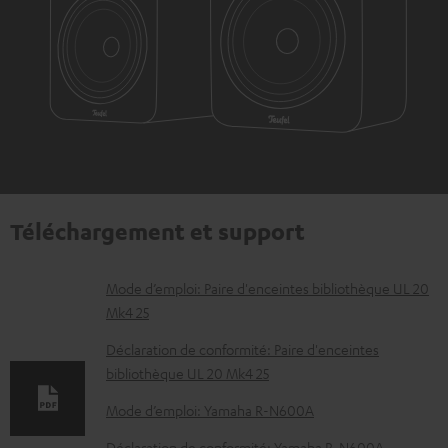
Téléchargement et support
D
Mode d’emploi: Paire d'enceintes bibliothèque UL 20
Mk4 25
o
c
Déclaration de conformité: Paire d'enceintes
bibliothèque UL 20 Mk4 25
u
m
Mode d’emploi: Yamaha R-N600A
e
Déclaration de conformité: Yamaha R-N600A