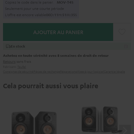
Copiez le code dans le panier.
MOV-T4S
Seulement pour une courte période
L’offre est encore valable
0
0
D
:
1
1
H
:
5
1
M
:
3
4
S
AJOUTER AU PANIER
En stock
Achetez en toute sérénité avec 8 semaines de droit de retour
Retours
sans frais
Fabricant:
Teufel
Consignes de sécurité
Pièces de rechange
Réparations
Mises à jour logiciel
Garantie légale
Cela pourrait aussi vous plaire