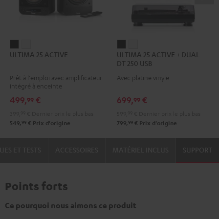
ULTIMA
ULTIMA
ULTIMA
ULTIMA
ULTIMA 25 ACTIVE
ULTIMA 25 ACTIVE + DUAL
25
25
25
25
DT 250 USB
ACTIVE
ACTIVE
ACTIVE
ACTIVE
Prêt à l'emploi avec amplificateur
Avec platine vinyle
Night
Pure
+
+
intégré à enceinte
Black
White
DUAL
DUAL
499,
€
699,
€
99
99
DT
DT
399,
99
€
Dernier prix le plus bas
599,
99
€
Dernier prix le plus bas
250
250
99
99
549,
€
Prix d'origine
799,
€
Prix d'origine
USB
USB
Night
Pure
UES ET TESTS
ACCESSOIRES
MATÉRIEL INCLUS
SUPPORT
Black
White
Points forts
Ce pourquoi nous aimons ce produit