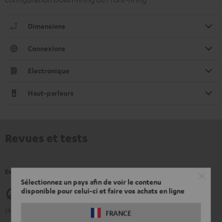
Dimensions
Connexions
Electronique
Haut-parleurs
Revues et tests
Evaluations de nos client(e)s pour ce produit.
Sélectionnez un pays afin de voir le contenu
disponible pour celui-ci et faire vos achats en ligne
4.9
(4.9 de 5 pour 42 Evaluations)
FRANCE