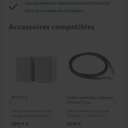
Les accessoires nécessaires sont compris
dans le contenu de livraison
Accessoires compatibles
EFFEKT 2
Câble numérique optique
Câ
C7515O 1,5 m
av
Paire d'enceintes stéréo
Câble numérique optique
Câb
actives sans fil comme kit
TOSLINK / 3,5 mm TOSLINK
pre
d'extension d'enceintes
for
399,
€
19,
€
16
99
99
arrière pour les systèmes
50/