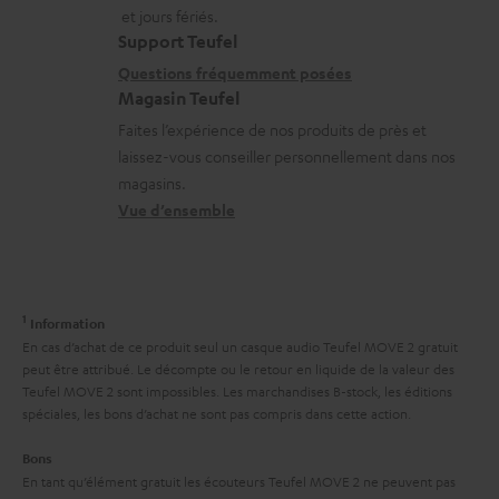
a
a
n
et jours fériés.
t
i
s
Support Teufel
i
l
r
Questions fréquemment posées
Magasin Teufel
o
s
e
Faites l’expérience de nos produits de près et
n
c
l
laissez-vous conseiller personnellement dans nos
s
o
a
magasins.
r
n
t
Vue d’ensemble
e
t
i
l
a
v
a
c
e
1
Information
t
t
s
En cas d’achat de ce produit seul un casque audio Teufel MOVE 2 gratuit
i
peut être attribué. Le décompte ou le retour en liquide de la valeur des
à
Teufel MOVE 2 sont impossibles. Les marchandises B-stock, les éditions
v
l
spéciales, les bons d’achat ne sont pas compris dans cette action.
e
’
Bons
s
e
En tant qu’élément gratuit les écouteurs Teufel MOVE 2 ne peuvent pas