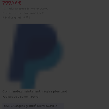
799,
€
99
TVA incluse
plus
frais de livraison
29,99 €
Dernier prix le plus bas
699,
99
€
Prix d'origine
849,
99
€
Commandez maintenant, réglez plus tard
Facilités de paiement PayPal
1
USB-C Casques gratuit
Teufel MOVE 2