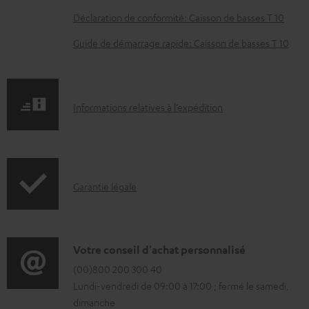
t
Déclaration de conformité: Caisson de basses T 10
é
Guide de démarrage rapide: Caisson de basses T 10
l
é
c
I
Informations relatives à l’expédition
h
n
a
f
r
o
g
I
Garantie légale
r
e
n
m
a
f
a
b
o
D
Votre conseil d'achat personnalisé
t
l
r
é
(00)800 200 300 40
i
e
Lundi-vendredi de 09:00 à 17:00 ; fermé le samedi,
m
t
o
s
dimanche