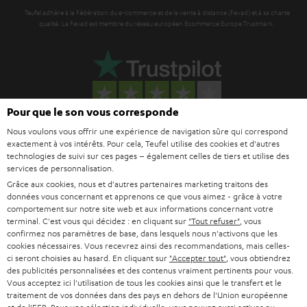
Teufel adhère à la Fédération du e-commerce et de la vente à distance (Fevad) et à sa charte
qualité. La Fevad est membre du réseau européen Ecommerce Europe Trustmark.
Pour que le son vous corresponde
Nous voulons vous offrir une expérience de navigation sûre qui correspond
exactement à vos intérêts. Pour cela, Teufel utilise des cookies et d'autres
technologies de suivi sur ces pages – également celles de tiers et utilise des
services de personnalisation.
Le Blog Teufel
Grâce aux cookies, nous et d'autres partenaires marketing traitons des
Technologies audio, modes, conseils & astuces
données vous concernant et apprenons ce que vous aimez - grâce à votre
comportement sur notre site web et aux informations concernant votre
terminal. C'est vous qui décidez : en cliquant sur
"Tout refuser"
, vous
Teufel Support
confirmez nos paramètres de base, dans lesquels nous n'activons que les
Questions fréquemment posées
cookies nécessaires. Vous recevrez ainsi des recommandations, mais celles-
CONTACT
ci seront choisies au hasard. En cliquant sur
"Accepter tout"
, vous obtiendrez
des publicités personnalisées et des contenus vraiment pertinents pour vous.
RETOURS
Vous acceptez ici l'utilisation de tous les cookies ainsi que le transfert et le
TRACKING
traitement de vos données dans des pays en dehors de l'Union européenne