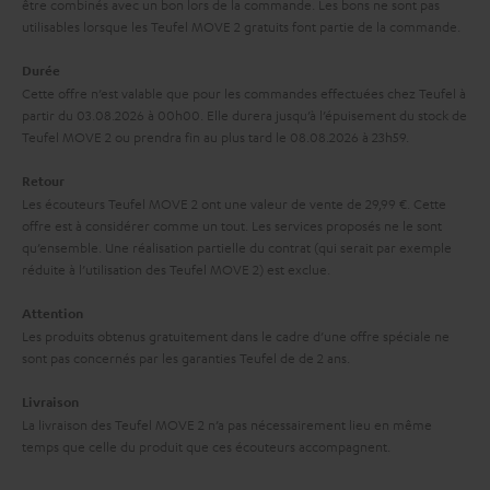
à
être combinés avec un bon lors de la commande. Les bons ne sont pas
x
utilisables lorsque les Teufel MOVE 2 gratuits font partie de la commande.
l
p
a
Durée
é
Cette offre n’est valable que pour les commandes effectuées chez Teufel à
g
d
partir du 03.08.2026 à 00h00. Elle durera jusqu’à l’épuisement du stock de
a
Teufel MOVE 2 ou prendra fin au plus tard le 08.08.2026 à 23h59.
i
r
t
Retour
a
i
Les écouteurs Teufel MOVE 2 ont une valeur de vente de 29,99 €. Cette
offre est à considérer comme un tout. Les services proposés ne le sont
n
o
qu’ensemble. Une réalisation partielle du contrat (qui serait par exemple
t
n
réduite à l’utilisation des Teufel MOVE 2) est exclue.
i
Attention
e
Les produits obtenus gratuitement dans le cadre d’une offre spéciale ne
sont pas concernés par les garanties Teufel de de 2 ans.
Livraison
La livraison des Teufel MOVE 2 n’a pas nécessairement lieu en même
temps que celle du produit que ces écouteurs accompagnent.