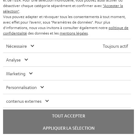
et de l'EER. Pour une sélection individuelle, vous pouvez aussi activer ou
désactiver chaque catégorie séparément et confirmer avec
"Accepter la
Localisateur de magasins
sélection"
.
Découvrez nos produits de près et venez au magasin pour
Vous pouvez adapter et révoquer tous les consentements à tout moment,
avec effet pour l’avenir, sous "Paramètres de données". Pour plus
des conseils personnalisés.
d'informations, nous vous invitons à consulter également notre
politique de
confidentialité
des données et les
mentions légales
.
Nécessaire
Toujours actif
JUSQU'À -
Analyse
45 €
Marketing
Personnalisation
I
Choisissez votre bon d'achat !
Inscrivez-vous à la newsletter et recevez jusqu'à
n
contenus externes
45 € de remise.
s
TOUT ACCEPTER
c
S'ABO
EMAIL
Lancer
r
APPLIQUER LA SÉLECTION
le
WIDGET
chat
i