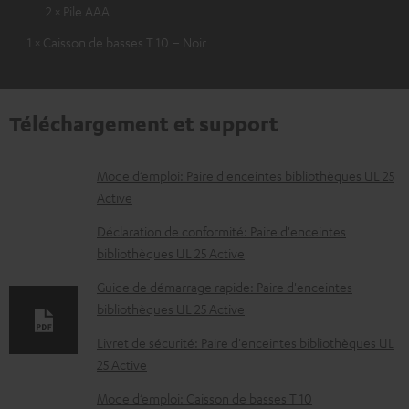
2 × Pile AAA
1 × Caisson de basses T 10 – Noir
Téléchargement et support
D
Mode d’emploi: Paire d'enceintes bibliothèques UL 25
Active
o
c
Déclaration de conformité: Paire d'enceintes
bibliothèques UL 25 Active
u
m
Guide de démarrage rapide: Paire d'enceintes
bibliothèques UL 25 Active
e
n
Livret de sécurité: Paire d'enceintes bibliothèques UL
t
25 Active
s
Mode d’emploi: Caisson de basses T 10