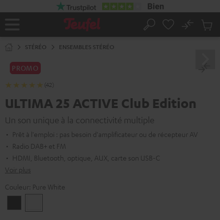
ERS LE
ONTENU
No
Sau
Page
Rechercher
Produi
d’accueil
du
STÉRÉO
ENSEMBLES STÉRÉO
panier
PROMO
(42)
ULTIMA 25 ACTIVE Club Edition
Un son unique à la connectivité multiple
Prêt à l'emploi : pas besoin d'amplificateur ou de récepteur AV
Radio DAB+ et FM
HDMI, Bluetooth, optique, AUX, carte son USB-C
Voir plus
Couleur:
Pure White
Night
Pure
Black
White