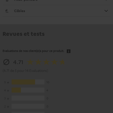
Câbles
Revues et tests
Evaluations de nos client(e)s pour ce produit.
4.71
(4.71 de 5 pour 14 Evaluations)
5
10
4
4
3
0
2
0