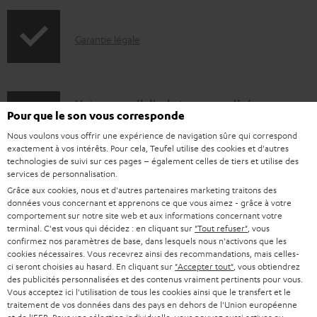
l
f
e
o
I
Garantie légale
s
r
n
m
f
a
o
D
Votre conseil d'achat personnalisé
t
Pour que le son vous corresponde
r
é
(00)800 200 300 40
i
Nous voulons vous offrir une expérience de navigation sûre qui correspond
Lundi-vendredi de 09:00 à 17:00 ; fermé le samedi,
m
t
o
exactement à vos intérêts. Pour cela, Teufel utilise des cookies et d'autres
dimanche
technologies de suivi sur ces pages – également celles de tiers et utilise des
a
a
n
services de personnalisation.
et jours fériés.
t
i
s
Support Teufel
Grâce aux cookies, nous et d'autres partenaires marketing traitons des
données vous concernant et apprenons ce que vous aimez - grâce à votre
i
l
r
Questions fréquemment posées
comportement sur notre site web et aux informations concernant votre
Magasin Teufel
o
terminal. C'est vous qui décidez : en cliquant sur
"Tout refuser"
, vous
s
e
confirmez nos paramètres de base, dans lesquels nous n'activons que les
Faites l’expérience de nos produits de près et
n
c
l
cookies nécessaires. Vous recevrez ainsi des recommandations, mais celles-
laissez-vous conseiller personnellement dans nos
ci seront choisies au hasard. En cliquant sur
"Accepter tout"
, vous obtiendrez
s
o
a
des publicités personnalisées et des contenus vraiment pertinents pour vous.
magasins.
r
Vous acceptez ici l'utilisation de tous les cookies ainsi que le transfert et le
n
t
Vue d’ensemble
traitement de vos données dans des pays en dehors de l'Union européenne
e