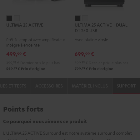
ULTIMA
ULTIMA
ULTIMA
ULTIMA
ULTIMA 25 ACTIVE
ULTIMA 25 ACTIVE + DUAL
25
25
25
25
DT 250 USB
ACTIVE
ACTIVE
ACTIVE
ACTIVE
Prêt à l'emploi avec amplificateur
Avec platine vinyle
Night
Pure
+
+
intégré à enceinte
Black
White
DUAL
DUAL
499,
€
699,
€
99
99
DT
DT
399,
99
€
Dernier prix le plus bas
599,
99
€
Dernier prix le plus bas
250
250
99
99
549,
€
Prix d'origine
799,
€
Prix d'origine
USB
USB
Night
Pure
UES ET TESTS
ACCESSOIRES
MATÉRIEL INCLUS
SUPPORT
Black
White
Points forts
Ce pourquoi nous aimons ce produit
L'ULTIMA 25 ACTIVE Surround est notre système surround complet