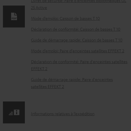
Livret de sécurité: Paire d'enceintes bibliothèques UL
t
25 Active
s
Mode d’emploi: Caisson de basses T 10
t
Déclaration de conformité: Caisson de basses T 10
é
Guide de démarrage rapide: Caisson de basses T 10
l
Mode d’emploi: Paire d'enceintes satellites EFFEKT 2
é
c
Déclaration de conformité: Paire d'enceintes satellites
EFFEKT 2
h
a
Guide de démarrage rapide: Paire d'enceintes
r
satellites EFFEKT 2
g
e
a
I
Informations relatives à l’expédition
b
n