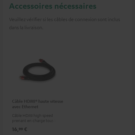
Accessoires nécessaires
Veuillez vérifier si les câbles de connexion sont inclus
dans la livraison.
Câble HDMI® haute vitesse
avec Ethernet
Câble HDMI high speed
prenant en charge tous les
formats 2.0 comme 4K
16,
€
99
50/60p et 4K 3D