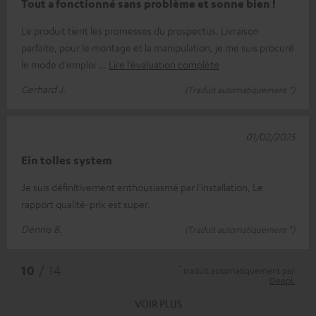
Tout a fonctionné sans problème et sonne bien !
Le produit tient les promesses du prospectus. Livraison
parfaite, pour le montage et la manipulation, je me suis procuré
le mode d'emploi
Lire l’évaluation complète
Gerhard J.
(Traduit automatiquement *)
01/02/2025
Ein tolles system
Je suis définitivement enthousiasmé par l'installation, Le
rapport qualité-prix est super.
Dennis B.
(Traduit automatiquement *)
*
10
/ 14
traduit automatiquement par
DeepL
VOIR PLUS