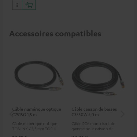
Accessoires compatibles
Câble numérique optique
Câble caisson de basses
Su
C7515O 1,5 m
C3550W 5,0 m
Câble numérique optique
Câble RCA mono haut de
Sup
TOSLINK / 3,5 mm TOSLINK
gamme pour caisson de
pou
basses
Teu