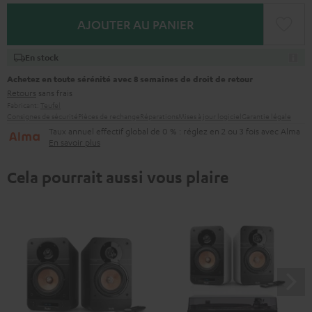
AJOUTER AU PANIER
En stock
Achetez en toute sérénité avec 8 semaines de droit de retour
Retours
sans frais
Fabricant:
Teufel
Consignes de sécurité
Pièces de rechange
Réparations
Mises à jour logiciel
Garantie légale
Taux annuel effectif global de 0 % : réglez en 2 ou 3 fois avec Alma
En savoir plus
Cela pourrait aussi vous plaire