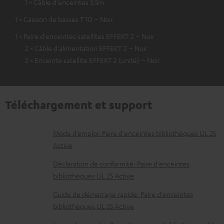
1 × Câble d'enceintes 3,5m
1 × Caisson de basses T 10 – Noir
1 × Paire d'enceintes satellites EFFEKT 2 – Noir
2 × Câble d'alimentation EFFEKT 2 – Noir
2 × Enceinte satellite EFFEKT 2 (unité) – Noir
Téléchargement et support
D
Mode d’emploi: Paire d'enceintes bibliothèques UL 25
Active
o
c
Déclaration de conformité: Paire d'enceintes
bibliothèques UL 25 Active
u
m
Guide de démarrage rapide: Paire d'enceintes
bibliothèques UL 25 Active
e
n