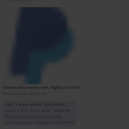
Commandez maintenant, réglez plus tard
Facilités de paiement PayPal
1
USB-C Casques gratuit
Teufel MOVE 2
Copiez le code dans le panier.
MOV-T4S
Seulement pour une courte période
L’offre est encore valable
0
2
D
:
1
7
H
:
2
5
M
:
5
8
S