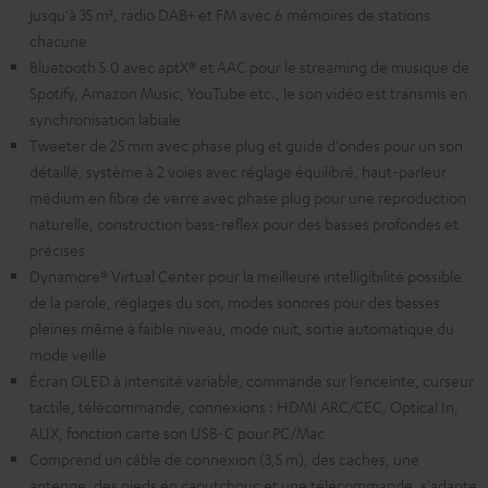
jusqu'à 35 m², radio DAB+ et FM avec 6 mémoires de stations
chacune
Bluetooth 5.0 avec aptX® et AAC pour le streaming de musique de
Spotify, Amazon Music, YouTube etc., le son vidéo est transmis en
synchronisation labiale
Tweeter de 25 mm avec phase plug et guide d'ondes pour un son
détaillé, système à 2 voies avec réglage équilibré, haut-parleur
médium en fibre de verre avec phase plug pour une reproduction
naturelle, construction bass-reflex pour des basses profondes et
précises
Dynamore® Virtual Center pour la meilleure intelligibilité possible
de la parole, réglages du son, modes sonores pour des basses
pleines même à faible niveau, mode nuit, sortie automatique du
mode veille
Écran OLED à intensité variable, commande sur l’enceinte, curseur
tactile, télécommande, connexions : HDMI ARC/CEC, Optical In,
AUX, fonction carte son USB-C pour PC/Mac
Comprend un câble de connexion (3,5 m), des caches, une
antenne, des pieds en caoutchouc et une télécommande, s'adapte