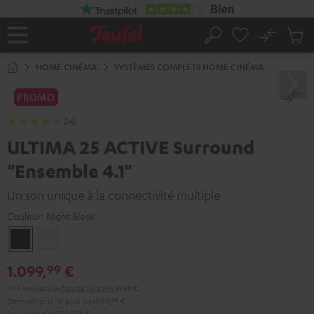
ERS LE
ONTENU
No
Sau
Page
Rechercher
Produi
d’accueil
du
HOME CINÉMA
SYSTÈMES COMPLETS HOME CINÉMA
panier
PROMO
(14)
ULTIMA 25 ACTIVE Surround
"Ensemble 4.1"
Un son unique à la connectivité multiple
Couleur:
Night Black
Night
Pure
Black
White
1.099,
€
99
TVA incluse
plus
frais de livraison
39,99 €
Dernier prix le plus bas
999,
99
€
Prix d'origine
1.149,
99
€