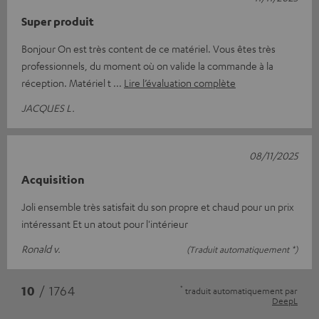
Super produit
Bonjour On est très content de ce matériel. Vous êtes très
professionnels, du moment où on valide la commande à la
réception. Matériel t
Lire l’évaluation complète
JACQUES L.
08/11/2025
Acquisition
Joli ensemble très satisfait du son propre et chaud pour un prix
intéressant Et un atout pour l'intérieur
Ronald v.
(Traduit automatiquement *)
*
10
/ 1764
traduit automatiquement par
DeepL