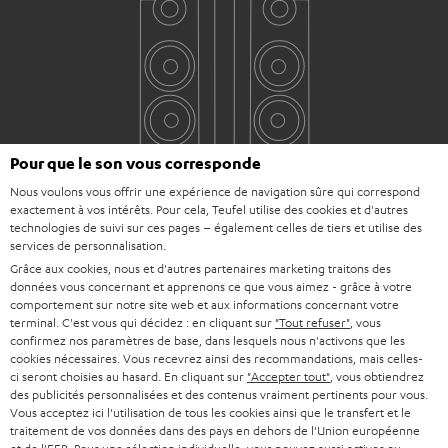
Pour que le son vous corresponde
Nous voulons vous offrir une expérience de navigation sûre qui correspond
exactement à vos intérêts. Pour cela, Teufel utilise des cookies et d'autres
technologies de suivi sur ces pages – également celles de tiers et utilise des
services de personnalisation.
Grâce aux cookies, nous et d'autres partenaires marketing traitons des
données vous concernant et apprenons ce que vous aimez - grâce à votre
comportement sur notre site web et aux informations concernant votre
Téléchargement et support
terminal. C'est vous qui décidez : en cliquant sur
"Tout refuser"
, vous
confirmez nos paramètres de base, dans lesquels nous n'activons que les
cookies nécessaires. Vous recevrez ainsi des recommandations, mais celles-
D
Mode d’emploi: Enceinte colonne UL 40 Mk3 18
ci seront choisies au hasard. En cliquant sur
"Accepter tout"
, vous obtiendrez
des publicités personnalisées et des contenus vraiment pertinents pour vous.
(unité)
o
Vous acceptez ici l'utilisation de tous les cookies ainsi que le transfert et le
c
traitement de vos données dans des pays en dehors de l'Union européenne
Déclaration de conformité: Enceinte colonne UL 40