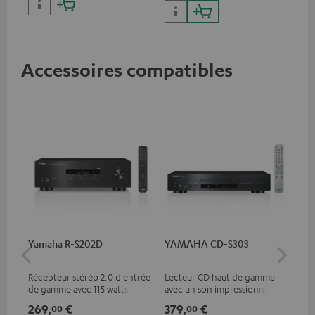
ARC/eARC et Dolby Vision.
Accessoires compatibles
Yamaha R-S202D
YAMAHA CD-S303
Câ
30
Récepteur stéréo 2.0 d'entrée
Lecteur CD haut de gamme
Câb
de gamme avec 115 watts par
avec un son impressionnant
canal sous 4 ohms (à 1 kHz,
et une finition de qualité
269,
€
379,
€
99
00
00
0,7 % THD)