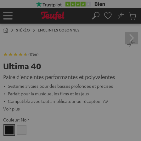
ERS LE
ONTENU
No
Sau
Page
Rechercher
Produi
d’accueil
du
STÉRÉO
ENCEINTES COLONNES
panier
(1766)
Ultima 40
Paire d'enceintes performantes et polyvalentes
Système 3 voies pour des basses profondes et précises
Parfait pour la musique, les films et les jeux
Compatible avec tout amplificateur ou récepteur AV
Voir plus
Couleur:
Noir
Noir
Blanc