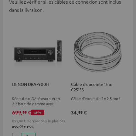
Veuillez vérifier si les câbles de connexion sont inclus
dans la livraison.
DENON DRA-900H
Câble d’enceinte 15 m
C2515S
Récepteur AV réseau stéréo
Câble d’enceinte 2 x 2,5 mm²
2.2 haut de gamme avec 145
watts par canal à 6 ohms,
699,
€
34,
€
99
99
Offre
lecture USB et d'autres
entrées analogiques et
899,
00
€
Dernier prix le plus bas
numériques, 6 entrées HDMI
00
899,
€
PVC
et 1 sortie HDMI supportant
8K, 3D, HDCP 2.3, HDR10+,