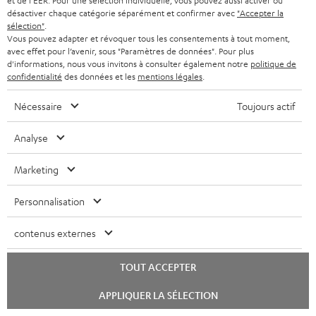
et de l'EER. Pour une sélection individuelle, vous pouvez aussi activer ou
Mk3 18 (unité)
u
désactiver chaque catégorie séparément et confirmer avec
"Accepter la
sélection"
.
m
Guide de démarrage rapide: Enceinte colonne UL 40
Vous pouvez adapter et révoquer tous les consentements à tout moment,
Mk3 18 (unité)
e
avec effet pour l’avenir, sous "Paramètres de données". Pour plus
d'informations, nous vous invitons à consulter également notre
politique de
n
Livret de sécurité: Enceinte colonne UL 40 Mk3 18
confidentialité
des données et les
mentions légales
.
t
(unité)
Nécessaire
Toujours actif
s
t
Analyse
é
I
Garantie légale
Marketing
l
n
é
f
Personnalisation
c
o
D
Votre conseil d'achat personnalisé
contenus externes
h
r
é
(00)800 200 300 40
Lundi-vendredi de 09:00 à 17:00 ; fermé le samedi,
a
m
t
TOUT ACCEPTER
dimanche
r
a
a
Lancer
et jours fériés.
APPLIQUER LA SÉLECTION
le
g
t
i
Support Teufel
chat