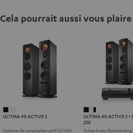
Cela pourrait aussi vous plaire
ULTIMA
ULTIMA
ULTIMA
ULTIMA
ULTIMA 40 ACTIVE 3
ULTIMA 40 ACTIVE 3 +
40
40
40
40
250
ACTIVE
ACTIVE
ACTIVE
ACTIVE
Système de sonorisation actif ULTIMA,
Active 3-way floorstanding
3
3
3
3