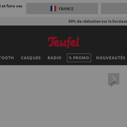
 et faire vos
FRANCE
 réduction sur la livraison
VKF-72F
06
D
:
18
H
:
14
M
:
25
TOOTH
CASQUES
RADIO
PROMO
NOUVEAUTÉS