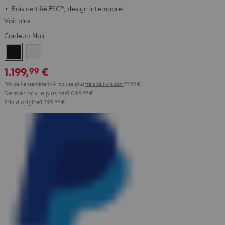
Bois certifié FSC®, design intemporel
Voir plus
Couleur:
Noir
Noir
Blanc
1.199,
€
99
Prix de l'ensemble tVA incluse
plus
frais de livraison
99,99 €
Dernier prix le plus bas
1.099,
99
€
Prix d'origine
1.399,
99
€