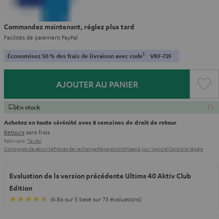
Commandez maintenant, réglez plus tard
Facilités de paiement PayPal
1
Économisez 50 % des frais de livraison avec code
VKF-72F
AJOUTER AU PANIER
En stock
Achetez en toute sérénité avec 8 semaines de droit de retour
Retours
sans frais
Fabricant:
Teufel
Consignes de sécurité
Pièces de rechange
Réparations
Mises à jour logiciel
Garantie légale
Evaluation de la version précédente Ultima 40 Aktiv Club
Edition
(4.86 sur 5 basé sur 73 évaluations)