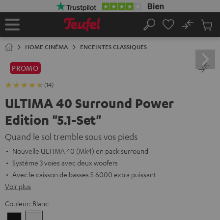
ERS LE
ONTENU
No
Sau
Page
Rechercher
Produi
d’accueil
du
HOME CINÉMA
ENCEINTES CLASSIQUES
panier
PROMO
(14)
ULTIMA 40 Surround Power
Edition "5.1-Set"
Quand le sol tremble sous vos pieds
Nouvelle ULTIMA 40 (Mk4) en pack surround
Système 3 voies avec deux woofers
Avec le caisson de basses S 6000 extra puissant
Voir plus
Couleur:
Blanc
Noir
Blanc