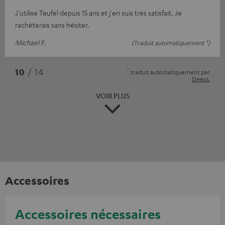
J'utilise Teufel depuis 15 ans et j'en suis très satisfait. Je
rachèterais sans hésiter.
Michael F.
(Traduit automatiquement *)
*
10
/ 14
traduit automatiquement par
DeepL
VOIR PLUS
Accessoires
Accessoires nécessaires