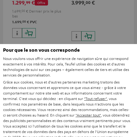
1.299,
€
3.999,
€
2.
99
00
Offre
par canal
par canal (8 Ohms, 0,9 %
par
THD)
TH
1.699,
00
€
Dernier prix le plus
bas
00
1.699,
€
PVC
Pour que le son vous corresponde
Nous voulons vous offrir une expérience de navigation sûre qui correspond
exactement à vos intérêts. Pour cela, Teufel utilise des cookies et d'autres
technologies de suivi sur ces pages – également celles de tiers et utilise des
Matériel inclus
services de personnalisation.
Grâce aux cookies, nous et d'autres partenaires marketing traitons des
ULTIMA 40 Surround Power Edition "5.1-Set"
données vous concernant et apprenons ce que vous aimez - grâce à votre
comportement sur notre site web et aux informations concernant votre
2 × Enceintes colonne ULTIMA 40 Mk4 25 (Unité) – Blanc
terminal. C'est vous qui décidez : en cliquant sur
"Tout refuser"
, vous
1 × Pieds en caoutchouc (lot de 4) - ULTIMA 20 / 40 / Center –
confirmez nos paramètres de base, dans lesquels nous n'activons que les
Noir
cookies nécessaires. Vous recevrez ainsi des recommandations, mais celles-
ci seront choisies au hasard. En cliquant sur
"Accepter tout"
, vous obtiendrez
1 × Cache ULTIMA 40 Mk4 + ACTIVE 3 – Blanc
des publicités personnalisées et des contenus vraiment pertinents pour vous.
Vous acceptez ici l'utilisation de tous les cookies ainsi que le transfert et le
1 × Enceinte centrale Center speaker UL 40 C Mk4 25 – Blanc
traitement de vos données dans des pays en dehors de l'Union européenne
1 × Pieds en caoutchouc (lot de 4) - ULTIMA 20 / 40 / Center –