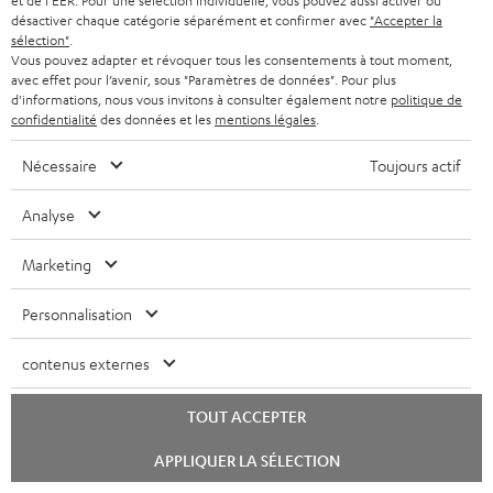
et de l'EER. Pour une sélection individuelle, vous pouvez aussi activer ou
Noir
désactiver chaque catégorie séparément et confirmer avec
"Accepter la
sélection"
.
1 × Cache ULTIMA CENTER 2 Mk4 – Blanc
Vous pouvez adapter et révoquer tous les consentements à tout moment,
1 × Paire d'enceintes bibliothèque UL 20 Mk4 25 – Blanc
avec effet pour l’avenir, sous "Paramètres de données". Pour plus
d'informations, nous vous invitons à consulter également notre
politique de
2 × Enceinte bibliothèque UL 20 Mk4 25 (unité) – Blanc
confidentialité
des données et les
mentions légales
.
2 × Pieds en caoutchouc (lot de 4) - ULTIMA 20 / 40 / Center –
Noir
Nécessaire
Toujours actif
1 × Cache ULTIMA 20 Mk4 (Paire) – Blanc
Analyse
1 × Caisson de basses actif S 6000 SW – Noir
1 × cadre en tissu pour S 6000 SW
Marketing
1 × Câble d’alimentation – Noir
Personnalisation
contenus externes
Téléchargement et support
TOUT ACCEPTER
D
Mode d’emploi: Enceintes colonne ULTIMA 40 Mk4 25
Lancer
APPLIQUER LA SÉLECTION
(Unité)
o
le
chat