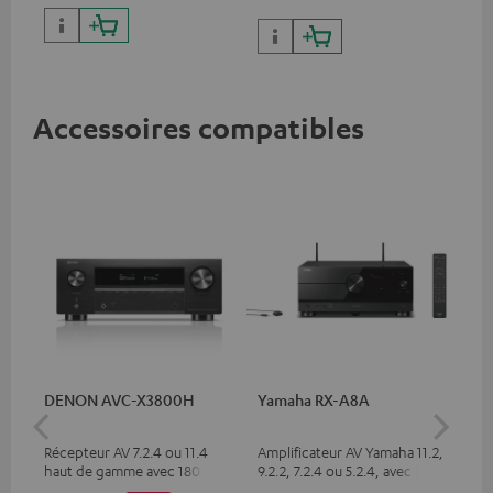
Accessoires compatibles
DENON AVC-X3800H
Yamaha RX-A8A
Ya
Récepteur AV 7.2.4 ou 11.4
Amplificateur AV Yamaha 11.2,
Amp
haut de gamme avec 180
9.2.2, 7.2.4 ou 5.2.4, avec une
7.2
watts de puissance de sortie
puissance de sortie de 185 W
pui