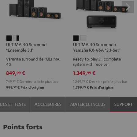
ULTIMA
ULTIMA
ULTIMA
ULTIMA
ULTIMA 40 Surround
ULTIMA 40 Surround +
40
40
40
40
"Ensemble 5.1"
Yamaha RX-V6A "5.1-Set"
Surround
Surround
Surround
Surround
Variante surround de l'ULTIMA
Ready-to-play 5.1 complete
"Ensemble
"Ensemble
+
+
40
system with receiver
5.1"
5.1"
Yamaha
Yamaha
849,
€
1.349,
€
99
99
Noir
Blanc
RX-
RX-
749,
99
€
Dernier prix le plus bas
1.249,
99
€
Dernier prix le plus bas
/
V6A
V6A
99
99
999,
€
Prix d'origine
1.799,
€
Prix d'origine
Noir
"5.1-
"5.1-
Set"
Set"
UES ET TESTS
ACCESSOIRES
MATÉRIEL INCLUS
SUPPORT
Noir
Blanc
Points forts