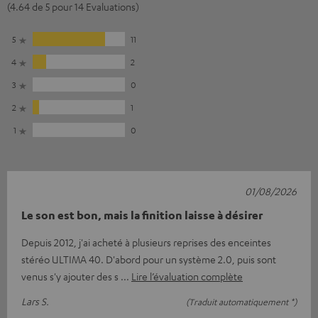
(4.64 de 5 pour 14 Evaluations)
5
11
4
2
3
0
2
1
1
0
01/08/2026
Le son est bon, mais la finition laisse à désirer
Depuis 2012, j'ai acheté à plusieurs reprises des enceintes
stéréo ULTIMA 40. D'abord pour un système 2.0, puis sont
venus s'y ajouter des s
Lire l’évaluation complète
Lars S.
(Traduit automatiquement *)