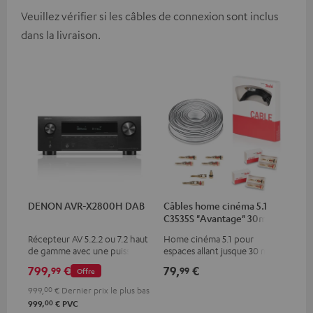
Veuillez vérifier si les câbles de connexion sont inclus
dans la livraison.
DENON AVR-X2800H DAB
Câbles home cinéma 5.1
C3535S "Avantage" 30m²
Récepteur AV 5.2.2 ou 7.2 haut
Home cinéma 5.1 pour
de gamme avec une puissance
espaces allant jusque 30 m²
de sortie de 150 watts par
799,
€
79,
€
99
99
Offre
canal
999,
00
€
Dernier prix le plus bas
00
999,
€
PVC