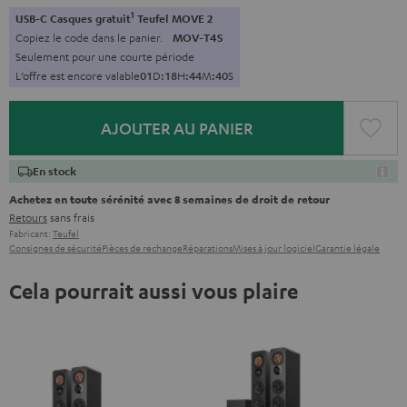
1
USB-C Casques gratuit
Teufel MOVE 2
Copiez le code dans le panier.
MOV-T4S
Seulement pour une courte période
L’offre est encore valable
0
1
D
:
1
8
H
:
4
4
M
:
3
8
S
AJOUTER AU PANIER
En stock
Achetez en toute sérénité avec 8 semaines de droit de retour
Retours
sans frais
Fabricant:
Teufel
Consignes de sécurité
Pièces de rechange
Réparations
Mises à jour logiciel
Garantie légale
Cela pourrait aussi vous plaire