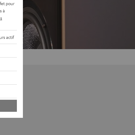
fet pour
s à
s
rs actif