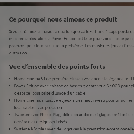
Ce pourquoi nous aimons ce produit
Si vous n’aimez la musique que lorsque celle-ci hurle à cops perdu e
indispensables, alors la Power Edition est faite pour vous. Les espace
poseront pour leur part aucun problème. Les musiques jeux et films 
distorsion.
Vue d’ensemble des points forts
Home cinéma 5.1 de première classe avec enceinte légendaire Ul
Power Edition avec caisson de basses gigantesque S 6000 pour pl
d’espace, possibilité d’usage d’un câble
Home cinéma, musique et jeux à très haut niveau pour un son env
localisables avec précision
Tweeter avec Phase-Plug, diffusion audio et réglages améliorés, s
générale et design optimisés
Système à 3 voies avec deux graves à la prestation exceptionnell