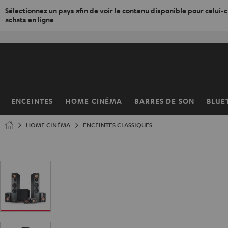
Sélectionnez un pays afin de voir le contenu disponible pour celui-ci
achats en ligne
ERS LE
ONTENU
ENCEINTES
HOME CINÉMA
BARRES DE SON
BLUE
Page
d’accueil
HOME CINÉMA
ENCEINTES CLASSIQUES