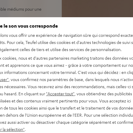
double médiums pour une
 sonore détaillée
e le son vous corresponde
 sur pied de support, en
lons vous offrir une expérience de navigation sûre qui correspond exact
êts. Pour cela, Teufel utilise des cookies et d'autres technologies de suivi 
galement celles de tiers et utilise des services de personnalisation.
x cookies, nous et d'autres partenaires marketing traitons des données v
nt et apprenons ce que vous aimez - grâce à votre comportement sur not
x informations concernant votre terminal. C'est vous qui décidez : en cli
user"
, vous confirmez nos paramètres de base, dans lesquels nous n'acti
es nécessaires. Vous recevrez ainsi des recommandations, mais celles-ci 
au hasard. En cliquant sur
"Accepter tout"
, vous obtiendrez des publicités
lisées et des contenus vraiment pertinents pour vous. Vous acceptez ici
tion de tous les cookies ainsi que le transfert et le traitement de vos donné
en dehors de l'Union européenne et de l'EER. Pour une sélection individu
vez aussi activer ou désactiver chaque catégorie séparément et confirme
 la sélection"
.