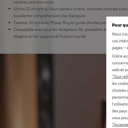
sonores sans distorsion
Ultima 20 en tant qu’haut-parleur arrière, enceinte centrale à 
excellente compréhension des dialogues
Tweeter 25 mm avec Phase-Plug et guide d’ondes pour une image
Pour qu
Compatible avec tous les récepteurs AV, possibilité de disposition
Nous vou
étagère ou sur support de fixation murale
vos intér
pages – é
Grâce au
concerna
web et au
"Tout ref
les cooki
choisies 
personna
l'utilisa
des pays 
vous pou
"Accepter