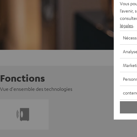
Vous pou
l’avenir,
consulte
légales
.
Nécess
Analys
Market
Fonctions
Personn
Vue d'ensemble des technologies
conten