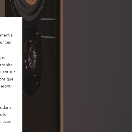
ement à
sur ces
ous
re site
quant sur
vons que
seront
es dans
elle,
r avec