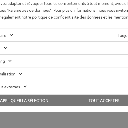
vez adapter et révoquer tous les consentements à tout moment, avec ef
 sous "Paramètres de données". Pour plus d'informations, nous vous inviton
r également notre
politique de confidentialité
des données et les
mention
aire
Toujou
e
ing
alisation
us externes
APPLIQUER LA SÉLECTION
TOUT ACCEPTER