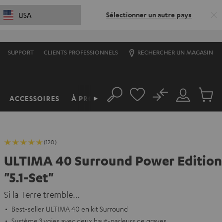
Sélectionner un autre pays
USA
SUPPORT
CLIENTS PROFESSIONNELS
RECHERCHER UN MAGASIN
No
ACCESSOIRES
À PROPOS
►
Rechercher
Mon
Produit
compte
du
panier
(120)
ULTIMA 40 Surround Power Edition
"5.1-Set"
Si la Terre tremble…
Best-seller ULTIMA 40 en kit Surround
Système 3 voies avec deux haut-parleurs de graves