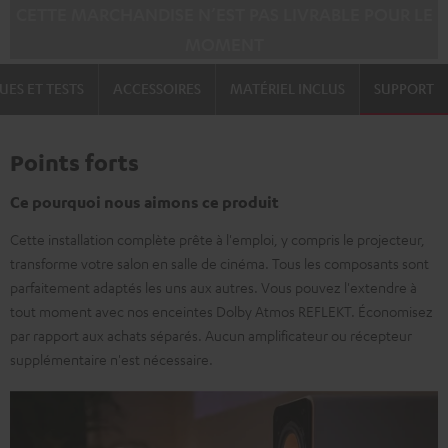
CETTE MARCHANDISE N’EST PAS LIVRABLE POUR LE
MOMENT
UES ET TESTS
ACCESSOIRES
MATÉRIEL INCLUS
SUPPORT
Points forts
Ce pourquoi nous aimons ce produit
Cette installation complète prête à l'emploi, y compris le projecteur,
transforme votre salon en salle de cinéma. Tous les composants sont
parfaitement adaptés les uns aux autres. Vous pouvez l'extendre à
tout moment avec nos enceintes Dolby Atmos REFLEKT. Économisez
par rapport aux achats séparés. Aucun amplificateur ou récepteur
supplémentaire n'est nécessaire.