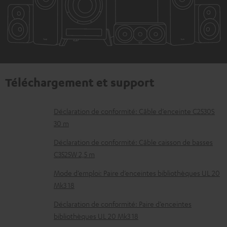
Téléchargement et support
D
Déclaration de conformité: Câble d’enceinte C2530S
30 m
o
c
Déclaration de conformité: Câble caisson de basses
C3525W 2,5 m
u
m
Mode d’emploi: Paire d’enceintes bibliothèques UL 20
Mk3 18
e
n
Déclaration de conformité: Paire d’enceintes
t
bibliothèques UL 20 Mk3 18