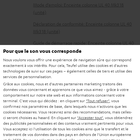
s
Mode d’emploi: Enceinte colonne UL 40 Mk3 18
t
(unité)
é
Déclaration de conformité: Enceinte colonne UL 40
l
Mk3 18 (unité)
é
Guide de démarrage rapide: Enceinte colonne UL 40
c
Mk3 18 (unité)
Pour que le son vous corresponde
h
Nous voulons vous offrir une expérience de navigation sûre qui correspond
Livret de sécurité: Enceinte colonne UL 40 Mk3 18
exactement à vos intérêts. Pour cela, Teufel utilise des cookies et d'autres
a
(unité)
technologies de suivi sur ces pages – également celles de tiers et utilise des
services de personnalisation.
r
Mode d’emploi: Enceinte centrale UL 40 C Mk3 18
Grâce aux cookies, nous et d'autres partenaires marketing traitons des
g
données vous concernant et apprenons ce que vous aimez - grâce à votre
Déclaration de conformité: Enceinte centrale UL 40 C
comportement sur notre site web et aux informations concernant votre
e
Mk3 18
terminal. C'est vous qui décidez : en cliquant sur
"Tout refuser"
, vous
a
confirmez nos paramètres de base, dans lesquels nous n'activons que les
Mode d’emploi: Caisson de basses T 10
cookies nécessaires. Vous recevrez ainsi des recommandations, mais celles-
b
ci seront choisies au hasard. En cliquant sur
"Accepter tout"
, vous obtiendrez
Déclaration de conformité: Caisson de basses T 10
des publicités personnalisées et des contenus vraiment pertinents pour vous.
l
Vous acceptez ici l'utilisation de tous les cookies ainsi que le transfert et le
e
Guide de démarrage rapide: Caisson de basses T 10
traitement de vos données dans des pays en dehors de l'Union européenne