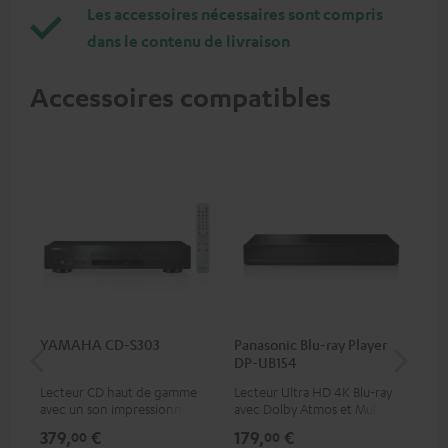
Les accessoires nécessaires sont compris
dans le contenu de livraison
Accessoires compatibles
YAMAHA CD-S303
Panasonic Blu-ray Player
Câ
DP-UB154
m
Lecteur CD haut de gamme
Lecteur Ultra HD 4K Blu-ray
Câb
avec un son impressionnant
avec Dolby Atmos et Multi
et une finition de qualité
HDR, inclus HDR10+ pour une
379,
€
179,
€
59
00
00
qualité d’image incroyable et