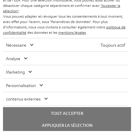
et de l'EER. Pour une sélection individuelle, vous pouvez aussi activer ou
s
désactiver chaque catégorie séparément et confirmer avec
"Accepter la
Livret de sécurité: Caisson de basses T 10
sélection"
.
Vous pouvez adapter et révoquer tous les consentements à tout moment,
Mode d’emploi: Yamaha RX-V6A
avec effet pour l’avenir, sous "Paramètres de données". Pour plus
d'informations, nous vous invitons à consulter également notre
politique de
Guide de démarrage rapide: Yamaha RX-V6A
confidentialité
des données et les
mentions légales
.
Déclaration de conformité: BenQ Beamer W2710i
Nécessaire
Toujours actif
Mode d’emploi: BenQ Beamer W2710i
Analyse
Marketing
I
Garantie légale
Personnalisation
n
f
contenus externes
o
D
Votre conseil d'achat personnalisé
r
TOUT ACCEPTER
é
(00)800 200 300 40
Lundi-vendredi de 09:00 à 17:00 ; fermé le samedi,
m
t
Lancer
APPLIQUER LA SÉLECTION
le
dimanche
a
a
chat