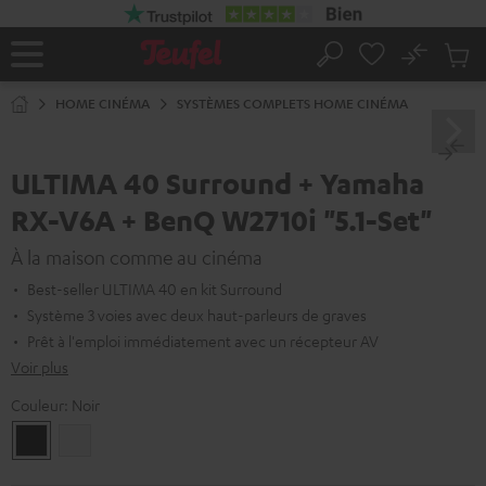
ERS LE
ONTENU
No
Sau
Page
Rechercher
Produi
d’accueil
du
HOME CINÉMA
SYSTÈMES COMPLETS HOME CINÉMA
panier
ULTIMA 40 Surround + Yamaha
RX-V6A + BenQ W2710i "5.1-Set"
À la maison comme au cinéma
Best-seller ULTIMA 40 en kit Surround
Système 3 voies avec deux haut-parleurs de graves
Prêt à l'emploi immédiatement avec un récepteur AV
Voir plus
Couleur:
Noir
Noir
Blanc