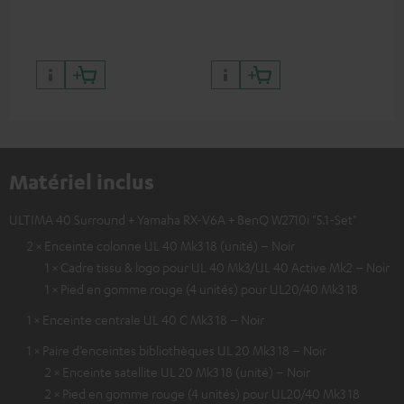
des couleurs contrastées
Matériel inclus
ULTIMA 40 Surround + Yamaha RX-V6A + BenQ W2710i "5.1-Set"
2 × Enceinte colonne UL 40 Mk3 18 (unité) – Noir
1 × Cadre tissu & logo pour UL 40 Mk3/UL 40 Active Mk2 – Noir
1 × Pied en gomme rouge (4 unités) pour UL20/40 Mk3 18
1 × Enceinte centrale UL 40 C Mk3 18 – Noir
1 × Paire d’enceintes bibliothèques UL 20 Mk3 18 – Noir
2 × Enceinte satellite UL 20 Mk3 18 (unité) – Noir
2 × Pied en gomme rouge (4 unités) pour UL20/40 Mk3 18