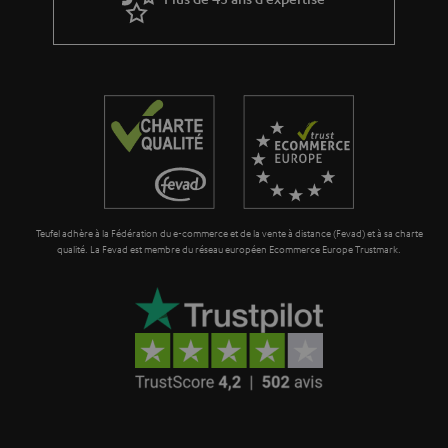
n
o
t
n
i
e
Teufel adhère à la Fédération du e-commerce et de la vente à distance (Fevad) et à sa charte
qualité. La Fevad est membre du réseau européen Ecommerce Europe Trustmark.