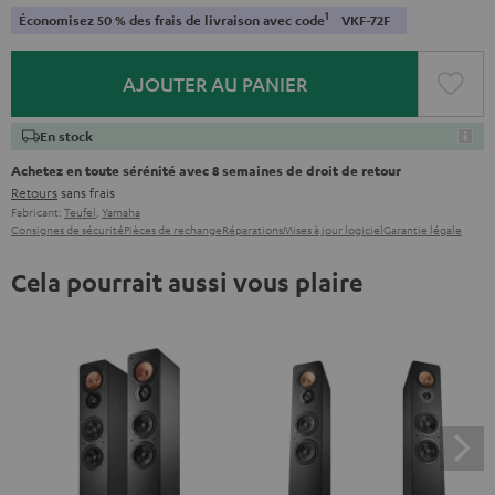
1
Économisez 50 % des frais de livraison avec code
VKF-72F
AJOUTER AU PANIER
En stock
Achetez en toute sérénité avec 8 semaines de droit de retour
Retours
sans frais
Fabricant:
Teufel
,
Yamaha
Consignes de sécurité
Pièces de rechange
Réparations
Mises à jour logiciel
Garantie légale
Cela pourrait aussi vous plaire