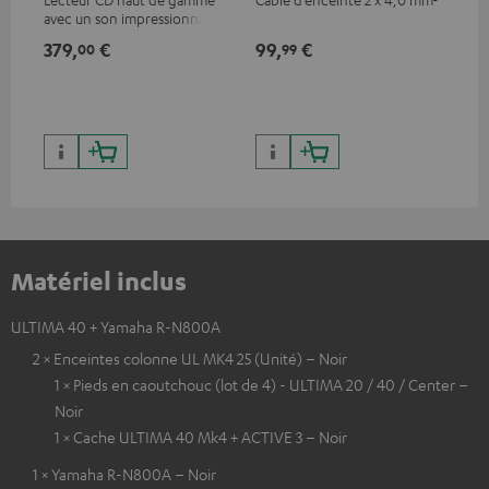
avec un son impressionnant
et une finition de qualité
379,
€
99,
€
59
00
99
Matériel inclus
ULTIMA 40 + Yamaha R-N800A
2 × Enceintes colonne UL MK4 25 (Unité) – Noir
1 × Pieds en caoutchouc (lot de 4) - ULTIMA 20 / 40 / Center –
Noir
1 × Cache ULTIMA 40 Mk4 + ACTIVE 3 – Noir
1 × Yamaha R-N800A – Noir