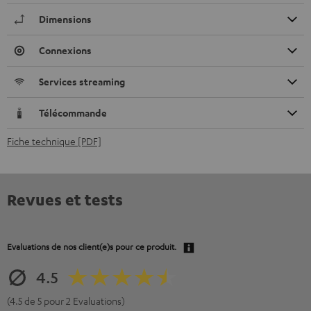
Dimensions
Connexions
Services streaming
Télécommande
Fiche technique [PDF]
Revues et tests
Evaluations de nos client(e)s pour ce produit.
4.5
(4.5 de 5 pour 2 Evaluations)