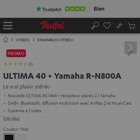
ERS LE
ONTENU
No
Sau
Page
Rechercher
Produi
d’accueil
du
STÉRÉO
ENSEMBLES STÉRÉO
panier
PROMO
(2)
ULTIMA 40 + Yamaha R-N800A
Le vrai plaisir stéréo
Nouvelle ULTIMA 40 Mk4 + récepteur stéréo 2.1 Yamaha
DAB+, Bluetooth, diffusion multiroom avec AirPlay 2 et MusicCast
Système à 3 voies
Voir plus
Couleur:
Noir
Noir
Blanc