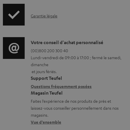
f
é
o
c
I
Garantie légale
r
h
n
m
a
f
a
r
o
D
Votre conseil d'achat personnalisé
t
g
r
é
(00)800 200 300 40
i
e
Lundi-vendredi de 09:00 à 17:00 ; fermé le samedi,
m
t
o
a
dimanche
a
a
n
et jours fériés.
b
t
i
s
Support Teufel
l
i
l
r
Questions fréquemment posées
e
Magasin Teufel
o
s
e
s
Faites l’expérience de nos produits de près et
n
c
l
laissez-vous conseiller personnellement dans nos
s
o
a
magasins.
r
n
t
Vue d’ensemble
e