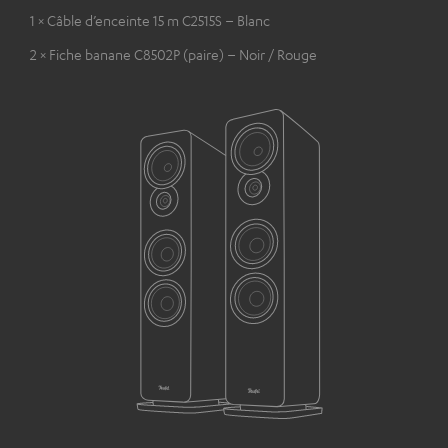
1 × Câble d’enceinte 15 m C2515S – Blanc
2 × Fiche banane C8502P (paire) – Noir / Rouge