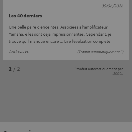
30/06/2026
Les 40 derniers
Une belle paire d'enceintes. Associées à l'amplificateur
Yamaha, elles sont déjà impressionnantes. Cependant, je
trouve qu'il manque encore
Lire l’évaluation complète
Andreas H.
(Traduit automatiquement *)
*
2
/ 2
traduit automatiquement par
DeepL