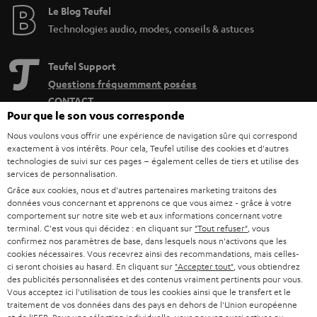
Le Blog Teufel
Technologies audio, modes, conseils & astuces
Teufel Support
Questions fréquemment posées
CONTACT
Pour que le son vous corresponde
RETOURS
TRACKING
Nous voulons vous offrir une expérience de navigation sûre qui correspond
exactement à vos intérêts. Pour cela, Teufel utilise des cookies et d'autres
technologies de suivi sur ces pages – également celles de tiers et utilise des
Localisateur de magasins
services de personnalisation.
Découvrez nos produits de près et venez au magasin pour
Grâce aux cookies, nous et d'autres partenaires marketing traitons des
données vous concernant et apprenons ce que vous aimez - grâce à votre
des conseils personnalisés.
comportement sur notre site web et aux informations concernant votre
terminal. C'est vous qui décidez : en cliquant sur
"Tout refuser"
, vous
confirmez nos paramètres de base, dans lesquels nous n'activons que les
cookies nécessaires. Vous recevrez ainsi des recommandations, mais celles-
ci seront choisies au hasard. En cliquant sur
"Accepter tout"
, vous obtiendrez
des publicités personnalisées et des contenus vraiment pertinents pour vous.
JUSQU'À -
Vous acceptez ici l'utilisation de tous les cookies ainsi que le transfert et le
45 €
traitement de vos données dans des pays en dehors de l'Union européenne