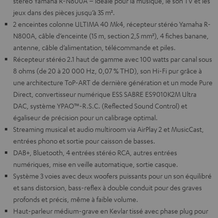
stéréo Yamaha R-N800A – idéale pour la musique, le son TV et les
jeux dans des pièces jusqu’à 35 m².
2 enceintes colonne ULTIMA 40 Mk4, récepteur stéréo Yamaha R-
N800A, câble d’enceinte (15 m, section 2,5 mm²), 4 fiches banane,
antenne, câble d’alimentation, télécommande et piles.
Récepteur stéréo 2.1 haut de gamme avec 100 watts par canal sous
8 ohms (de 20 à 20 000 Hz, 0,07 % THD), son Hi-Fi pur grâce à
une architecture ToP-ART de dernière génération et un mode Pure
Direct, convertisseur numérique ESS SABRE ES9010K2M Ultra
DAC, système YPAO™-R.S.C. (Reflected Sound Control) et
égaliseur de précision pour un calibrage optimal.
Streaming musical et audio multiroom via AirPlay 2 et MusicCast,
entrées phono et sortie pour caisson de basses.
DAB+, Bluetooth, 4 entrées stéréo RCA, autres entrées
numériques, mise en veille automatique, sortie casque.
Système 3 voies avec deux woofers puissants pour un son équilibré
et sans distorsion, bass-reflex à double conduit pour des graves
profonds et précis, même à faible volume.
Haut-parleur médium-grave en Kevlar tissé avec phase plug pour