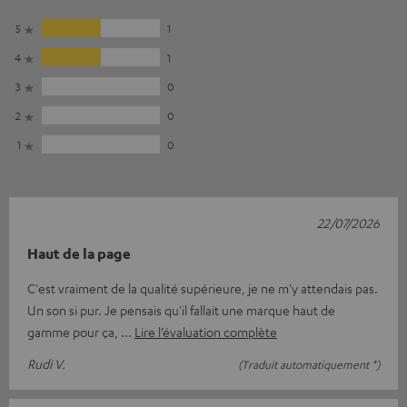
5
1
4
1
3
0
2
0
1
0
22/07/2026
Haut de la page
C'est vraiment de la qualité supérieure, je ne m'y attendais pas.
Un son si pur. Je pensais qu'il fallait une marque haut de
gamme pour ça,
Lire l’évaluation complète
Rudi V.
(Traduit automatiquement *)