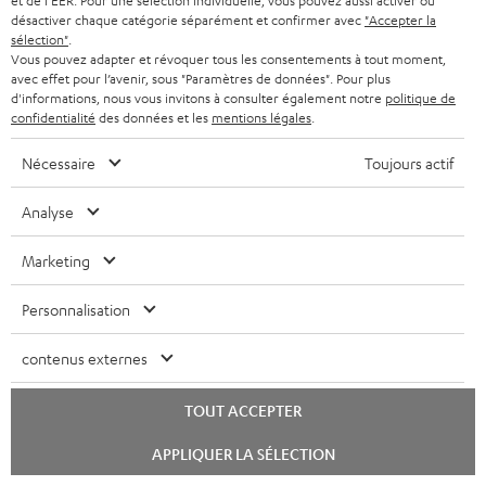
et de l'EER. Pour une sélection individuelle, vous pouvez aussi activer ou
désactiver chaque catégorie séparément et confirmer avec
"Accepter la
sélection"
.
Vous pouvez adapter et révoquer tous les consentements à tout moment,
I
Choisissez votre bon d'achat !
avec effet pour l’avenir, sous "Paramètres de données". Pour plus
Inscrivez-vous à la newsletter et recevez jusqu'à
n
d'informations, nous vous invitons à consulter également notre
politique de
confidentialité
des données et les
mentions légales
.
45 € de remise.
s
c
Nécessaire
Toujours actif
S'ABO
EMAIL
r
Analyse
WIDGET
i
v
Marketing
e
Personnalisation
z
-
contenus externes
v
TOUT ACCEPTER
o
Catégories
Lancer
APPLIQUER LA SÉLECTION
u
le
chat
HOME CINEMA