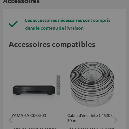
Accessoires
Les accessoires nécessaires sont compris
dans le contenu de livraison
Accessoires compatibles
YAMAHA CD-S303
Câble d’enceinte C4530S
Câ
30 m
m
Lecteur CD haut de gamme
Câble d’enceinte 2 x 4,0 mm²
Câb