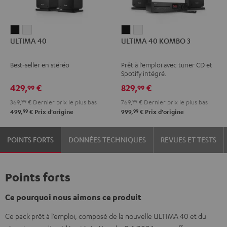
ULTIMA
ULTIMA
ULTIMA
ULTIMA
ULTIMA 40
ULTIMA 40 KOMBO 3
40
40
40
40
Noir
Blanc
KOMBO
KOMBO
Best‑seller en stéréo
Prêt à l’emploi avec tuner CD et
3
3
Spotify intégré.
Noir
Blanc
429,
€
829,
€
99
99
369,
99
€
Dernier prix le plus bas
769,
99
€
Dernier prix le plus bas
99
99
499,
€
Prix d'origine
999,
€
Prix d'origine
POINTS FORTS
DONNÉES TECHNIQUES
REVUES ET TESTS
Points forts
Ce pourquoi nous aimons ce produit
Ce pack prêt à l’emploi, composé de la nouvelle ULTIMA 40 et du