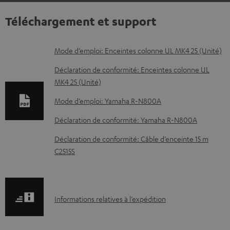
Téléchargement et support
D
Mode d’emploi: Enceintes colonne UL MK4 25 (Unité)
o
Déclaration de conformité: Enceintes colonne UL
c
MK4 25 (Unité)
u
Mode d’emploi: Yamaha R-N800A
m
Déclaration de conformité: Yamaha R-N800A
e
Déclaration de conformité: Câble d’enceinte 15 m
n
C2515S
t
s
t
I
Informations relatives à l’expédition
é
n
l