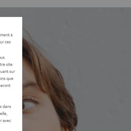
ement à
sur ces
ous
re site
quant sur
vons que
seront
es dans
elle,
r avec