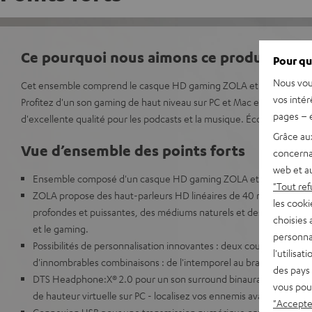
Ce pourquoi nous aimons ce produit
Pour qu
Nous vou
Cet ensemble comprend le casque HD gaming ZOLA et le micropho
vos intér
Profitez d'un son gaming de haut niveau sur PC et Mac et créez des
pages – é
d'excellente qualité pour les podcasts et la musique. Économisez pa
Grâce au
Vue d’ensemble des points forts
concerna
web et au
Ensemble composé d'un casque HD gaming ZOLA et d'un micro
"Tout ref
ZOLA propose des haut-parleurs HD linéaires de 40 mm pour d
les cooki
profondes et puissantes, des médiums naturels et des aigus soyeu
choisies 
et le gaming.
personna
Possibilités de personnalisation innovantes : deux couleurs de bas
l'utilisa
d'innombrables combinaisons : de l'intemporel au branché en passa
des pays 
DTS Headphone:X® 2.0 pour un son surround binaural 7.1 impressi
vous pou
de hauteur virtuelle sur PC - localisez vos ennemis avant de les vo
"Accepter
Connexion USB pour une transmission numérique optimisée DSP 