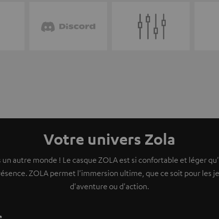
Votre univers Zola
 un autre monde ! Le casque ZOLA est si confortable et léger qu'
sence. ZOLA permet l'immersion ultime, que ce soit pour les je
d'aventure ou d'action.
s