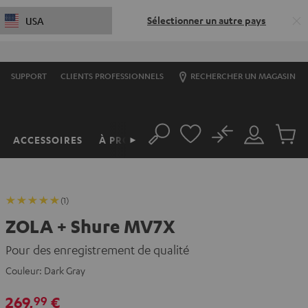
Sélectionner un autre pays
USA
S
SUPPORT
CLIENTS PROFESSIONNELS
RECHERCHER UN MAGASIN
No
ACCESSOIRES
À PROPOS
►
Rechercher
Mon
Produit
compte
du
panier
(1)
ZOLA + Shure MV7X
Pour des enregistrement de qualité
Couleur:
Dark Gray
269,
€
99