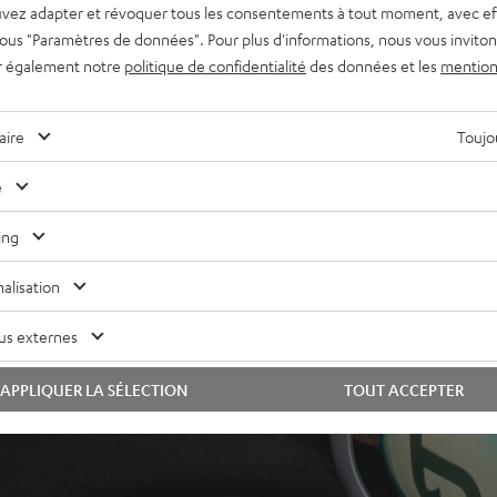
vez adapter et révoquer tous les consentements à tout moment, avec ef
 pliures
 sous "Paramètres de données". Pour plus d'informations, nous vous inviton
pour une réduction efficace
r également notre
politique de confidentialité
des données et les
mention
ofessionnel, remarque : pour
 microphone XLR est
aire
Toujou
e
ing
alisation
us externes
APPLIQUER LA SÉLECTION
TOUT ACCEPTER