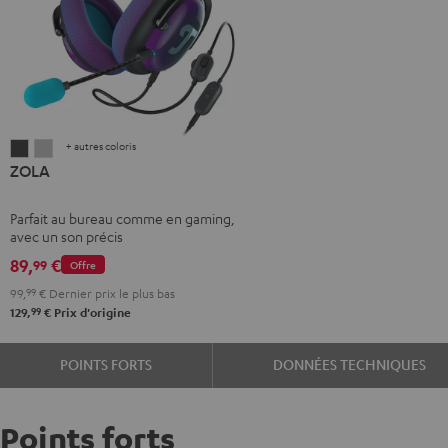
+ autres coloris
ZOLA
ZOLA
ZOLA
Dark
Light
Gray
Gray
Parfait au bureau comme en gaming,
avec un son précis
89,
€
99
Offre
99,
99
€
Dernier prix le plus bas
99
129,
€
Prix d'origine
POINTS FORTS
DONNÉES TECHNIQUES
Points forts