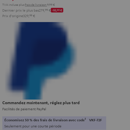
TVA incluse
plus
frais de livraison
9,99 €
Dernier prix le plus bas
279,
99
€
-10,
00
€
Prix d'origine
329,
99
€
Commandez maintenant, réglez plus tard
Facilités de paiement PayPal
1
Économisez 50 % des frais de livraison avec code
VKF-72F
Seulement pour une courte période