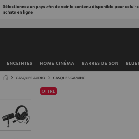
Sélectionnez un pays afin de voir le contenu disponible pour celui-ci
achats en ligne
ERS LE
50% de
ONTENU
ENCEINTES
HOME CINÉMA
BARRES DE SON
BLUE
Page
d’accueil
CASQUES AUDIO
CASQUES GAMING
OFFRE