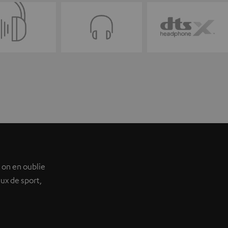
 on en oublie
ux de sport,