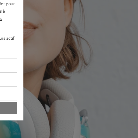
fet pour
s à
s
rs actif