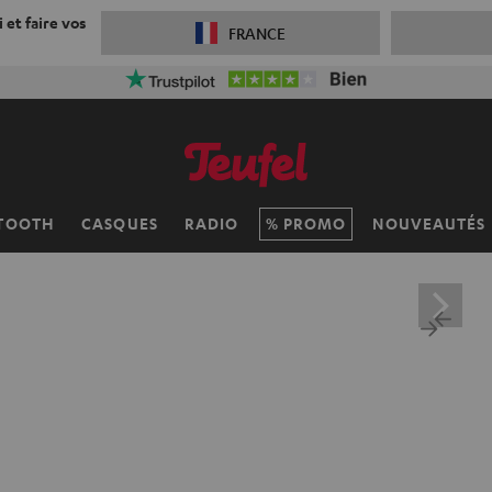
 et faire vos
FRANCE
 réduction sur la livraison
VKF-72F
05
D
:
19
H
:
06
M
:
18
TOOTH
CASQUES
RADIO
PROMO
NOUVEAUTÉS