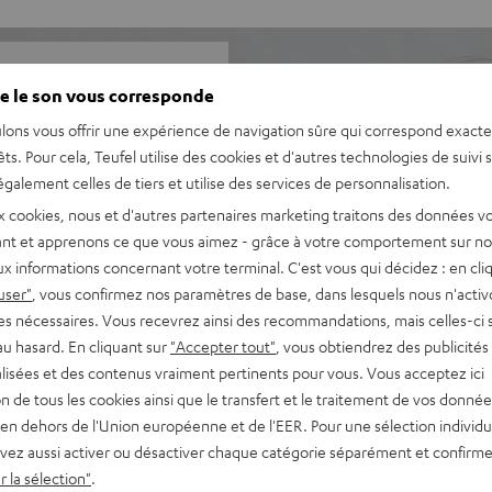
e le son vous corresponde
lons vous offrir une expérience de navigation sûre qui correspond exact
ne de voix Shure MV7X.
êts. Pour cela, Teufel utilise des cookies et d'autres technologies de suivi 
 enregistrements audio
galement celles de tiers et utilise des services de personnalisation.
r rapport aux achats séparés.
x cookies, nous et d'autres partenaires marketing traitons des données v
nt et apprenons ce que vous aimez - grâce à votre comportement sur not
x informations concernant votre terminal. C'est vous qui décidez : en cli
phone Shure MV7X
user"
, vous confirmez nos paramètres de base, dans lesquels nous n'acti
es basses extrêmement
es nécessaires. Vous recevrez ainsi des recommandations, mais celles-ci 
x pour la musique, les films
au hasard. En cliquant sur
"Accepter tout"
, vous obtiendrez des publicités
lisées et des contenus vraiment pertinents pour vous. Vous acceptez ici
e et six jeux de couleurs pour
tion de tous les cookies ainsi que le transfert et le traitement de vos donné
nt par l'original.
en dehors de l'Union européenne et de l'EER. Pour une sélection individu
onnant et des informations
vez aussi activer ou désactiver chaque catégorie séparément et confirme
ir
 la sélection"
.
sans perte, connexion AUX