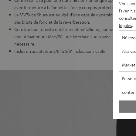
Vous pou
avec fermeture à baïonnette sûre, y compris protection contre les
l’avenir,
Le MV7X de Shure est équipé d'une capsule dynamique cardioïde 
consulte
des bruits de fond et de la réverbération.
légales
.
Construction robuste entièrement métallique, connecteur XLR pr
une utilisation sur Mac/PC, une interface audio avec une entrée
Nécess
nécessaire.
Analys
Inclus un adaptateur 3/8" à 5/8" inclus, sans câble
Market
Personn
conten