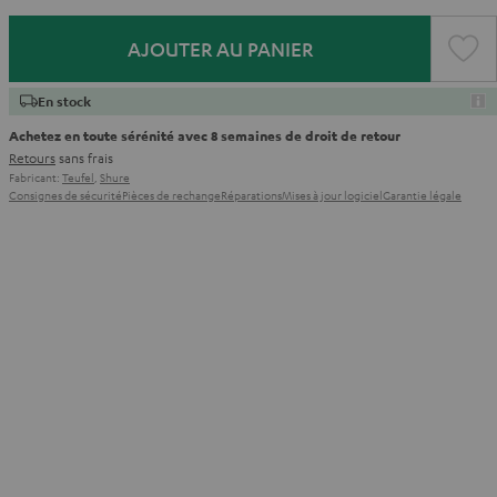
AJOUTER AU PANIER
En stock
Achetez en toute sérénité avec 8 semaines de droit de retour
Retours
sans frais
Fabricant:
Teufel
,
Shure
Consignes de sécurité
Pièces de rechange
Réparations
Mises à jour logiciel
Garantie légale