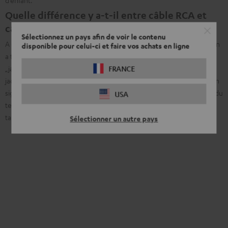
Quelle différence y a-t-il entre câble RCA et
câble jack ?
Sélectionnez un pays afin de voir le contenu
A côté des
câbles RCA
sont souvent mentionnés les câbles jack et l’on
disponible pour celui-ci et faire vos achats en ligne
a tendance à confondre les deux. En réalité la mention „AUX“ ou
„jack“ fait référence aux entrées analogues d’un appareil. Un câble
FRANCE
jack n’est donc rien d’autre qu’un câble en mesure de transmettre un
signal analogue, peu importe la forme de l’embout. Comme l’usage du
USA
terme jack pour un type d’embout s’est imposé, le langage courant
tant à induire les éventuels intéressés en erreur.
Sélectionner un autre pays