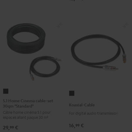
5.1
Koaxial-
Home
5.1 Home Cinema cable-set
Cable
Koaxial-Cable
30qm "Standard"
Cinema
Noir
Câble home cinéma 5.1 pour
cable-
For digital audio transmission
espaces allant jusque 30 m²
set
16,
€
99
29,
€
30qm
99