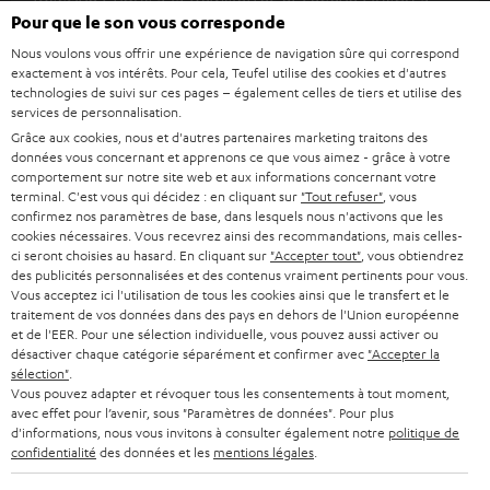
Inscrivez-vous à la newsletter et recevez jusqu'à
n
Pour que le son vous corresponde
45 € de remise.
s
Nous voulons vous offrir une expérience de navigation sûre qui correspond
c
exactement à vos intérêts. Pour cela, Teufel utilise des cookies et d'autres
S'ABO
technologies de suivi sur ces pages – également celles de tiers et utilise des
EMAIL
r
services de personnalisation.
WIDGET
i
Grâce aux cookies, nous et d'autres partenaires marketing traitons des
données vous concernant et apprenons ce que vous aimez - grâce à votre
v
comportement sur notre site web et aux informations concernant votre
terminal. C'est vous qui décidez : en cliquant sur
"Tout refuser"
, vous
e
confirmez nos paramètres de base, dans lesquels nous n'activons que les
z
cookies nécessaires. Vous recevrez ainsi des recommandations, mais celles-
ci seront choisies au hasard. En cliquant sur
"Accepter tout"
, vous obtiendrez
-
des publicités personnalisées et des contenus vraiment pertinents pour vous.
Vous acceptez ici l'utilisation de tous les cookies ainsi que le transfert et le
v
traitement de vos données dans des pays en dehors de l'Union européenne
o
et de l'EER. Pour une sélection individuelle, vous pouvez aussi activer ou
Catégories
désactiver chaque catégorie séparément et confirmer avec
"Accepter la
u
sélection"
.
HOME CINEMA
Vous pouvez adapter et révoquer tous les consentements à tout moment,
s
Société
avec effet pour l’avenir, sous "Paramètres de données". Pour plus
à
d'informations, nous vous invitons à consulter également notre
politique de
SYSTEMES COMPLETS HOME CINEMA
confidentialité
des données et les
mentions légales
.
SUPPORT
l
Boutiques en ligne Teufel
BARRES DE SON