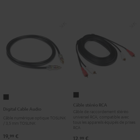
Noir
Câble
Digital
stéréo
Câble stéréo RCA
Cable
Digital Cable Audio
RCA
Câble de raccordement stéréo
Audio
universel RCA, compatible avec
Câble numérique optique TOSLINK
Noir
Noir
tous les appareils équipés de prises
/ 3,5 mm TOSLINK
RCA
19,
€
99
12,
€
99