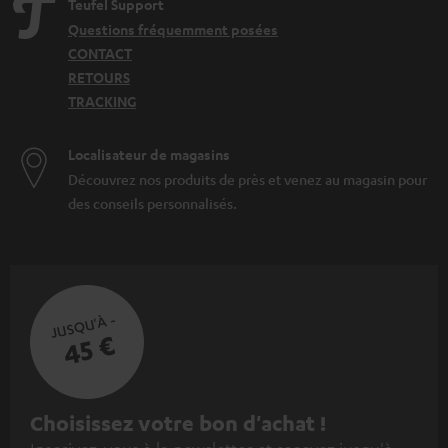
Teufel Support
Questions fréquemment posées
CONTACT
RETOURS
TRACKING
Localisateur de magasins
Découvrez nos produits de près et venez au magasin pour
des conseils personnalisés.
JUSQU'À -
45 €
I
Choisissez votre bon d'achat !