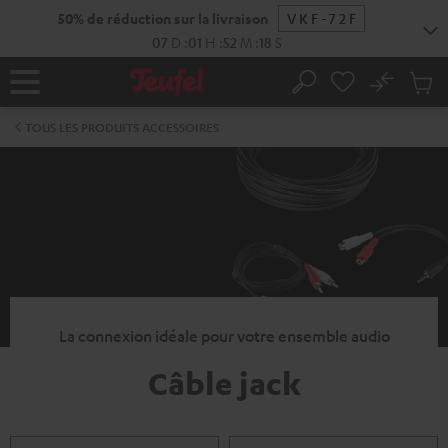
ERS LE
50% de réduction sur la livraison
VKF-72F
ONTENU
07
D
:
01
H
:
52
M
:
17
S
No
Sau
Page
Rechercher
Produi
d’accueil
du
TOUS LES PRODUITS ACCESSOIRES
panier
La connexion idéale pour votre ensemble audio
Câble jack