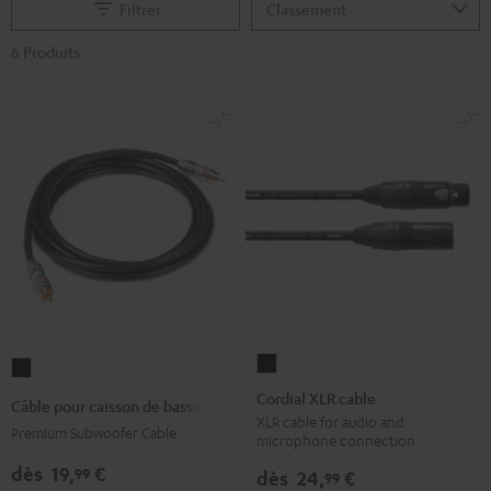
Filtrer
6 Produits
Cordial
Câble
XLR
pour
Cordial XLR cable
Câble pour caisson de basses
cable
caisson
XLR cable for audio and
Premium Subwoofer Cable
microphone connection
Noir
de
dès
19,
€
99
basses
dès
24,
€
99