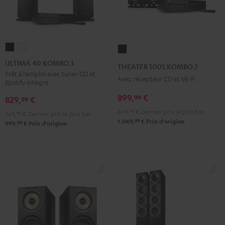
ULTIMA
ULTIMA
THEATER
40
40
500S
ULTIMA 40 KOMBO 3
THEATER 500S KOMBO 2
KOMBO
KOMBO
KOMBO
Prêt à l’emploi avec tuner CD et
Avec récepteur CD et Wi-Fi
Spotify intégré.
3
3
2
Noir
Blanc
899,
€
99
Noir
829,
€
99
699,
99
€
Dernier prix le plus bas
769,
99
€
Dernier prix le plus bas
99
1.049,
€
Prix d'origine
99
999,
€
Prix d'origine