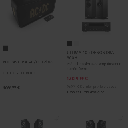
ULTIMA
ULTIMA
BOOMSTER
40
40
ULTIMA 40 + DENON DRA-
4
900H
+
+
BOOMSTER 4 AC/DC Edition
AC/DC
Prêt à l’emploi avec amplificateur
DENON
DENON
stéréo Denon
Edition
DRA-
DRA-
LET THERE BE ROCK
Night
1.029,
€
900H
900H
99
Black
Noir
Blanc
969,
99
€
Dernier prix le plus bas
369,
€
99
99
1.399,
€
Prix d'origine