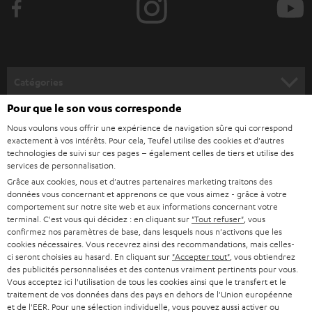
z
Associées au récepteur stéréo 2.1 Yamaha R-N600A, les ULTIMA 20
offrent
un son immersif exceptionnel pour des pièces jusqu’à 25 m².
-
v
ULTIMA 40 et ULTIMA 40 KOMBO 3
o
L’
ULTIMA 40 KOMBO 3
est l’ensemble stéréo Mk4 parfait pour écouter vos
Catégories
émissions de radio préférées sans compromis sur la qualité sonore. Un
u
système complet et prêt à l’emploi, comprenant le récepteur CD KOMBO
Pour que le son vous corresponde
HOME CINEMA
s
62 Mk2, idéal pour écouter la radio et la musique dans des pièces allant
Société
Nous voulons vous offrir une expérience de navigation sûre qui correspond
jusqu'à 35 m².
à
exactement à vos intérêts. Pour cela, Teufel utilise des cookies et d'autres
SYSTEMES COMPLETS HOME CINEMA
Les enceintes ULTIMA 20 et
ULTIMA 40 sont aussi disponibles en duo avec
SUPPORT
technologies de suivi sur ces pages – également celles de tiers et utilise des
l
Boutiques en ligne Teufel
le récepteur stéréo 2.1 Yamaha R-N800A
, garantissant des performances
services de personnalisation.
BARRES DE SON
sonores encore plus puissantes.
a
Grâce aux cookies, nous et d'autres partenaires marketing traitons des
CARRIÈRE
ALLEMAGNE
données vous concernant et apprenons ce que vous aimez - grâce à votre
n
KOMBO 11
STEREO
comportement sur notre site web et aux informations concernant votre
PRESSE
e
terminal. C'est vous qui décidez : en cliquant sur
"Tout refuser"
, vous
Avec son son stéréo généreux, l’ensemble
KOMBO 11
redonne toute sa
AUTRICHE
confirmez nos paramètres de base, dans lesquels nous n'activons que les
place à la radio dans votre quotidien. Faciles à installer, ces systèmes
SMART HOME
w
B2B
cookies nécessaires. Vous recevrez ainsi des recommandations, mais celles-
s’adaptent à toutes les pièces et se commandent en un clin d’œil grâce à la
ci seront choisies au hasard. En cliquant sur
"Accepter tout"
, vous obtiendrez
s
télécommande fournie.
: tout est là.
Stations DAB+, FM, Bluetooth®
SUISSE
BLUETOOTH
des publicités personnalisées et des contenus vraiment pertinents pour vous.
BLOG
l
Vous acceptez ici l'utilisation de tous les cookies ainsi que le transfert et le
THEATER 500S
traitement de vos données dans des pays en dehors de l'Union européenne
CASQUES AUDIO
e
PAYS-BAS
NEWSLETTER
et de l'EER. Pour une sélection individuelle, vous pouvez aussi activer ou
L’ensemble hi-fi complet
THEATER 500S KOMBO 2
offre tous les avantages