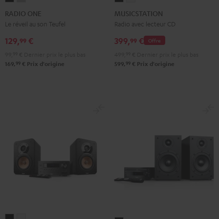
ONE
ONE
Noir
Blanc
RADIO ONE
MUSICSTATION
Noir
Light
Le réveil au son Teufel
Radio avec lecteur CD
Gray
129,
€
399,
€
99
99
Offre
99,
99
€
Dernier prix le plus bas
499,
99
€
Dernier prix le plus bas
99
99
169,
€
Prix d'origine
599,
€
Prix d'origine