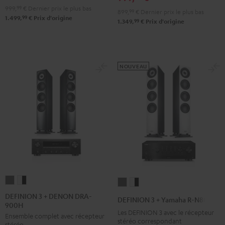
999,
99
€
Dernier prix le plus bas
Noir
899,
99
€
Dernier prix le plus bas
99
1.499,
€
Prix d'origine
99
1.349,
€
Prix d'origine
NOUVEAU
DEFINION
DEFINION
DEFINION
DEFINION
3
3
3
3
DEFINION 3 + DENON DRA-
DEFINION 3 + Yamaha R-N800A
900H
+
+
+
+
Les DEFINION 3 avec le récepteur
Ensemble complet avec récepteur
DENON
DENON
Yamaha
Yamaha
stéréo correspondant
stéréo