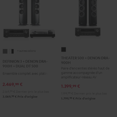
THEATER
+ autres coloris
DEFINION
DEFINION
500
THEATER 500 + DENON DRA-
3
3
DEFINION 3 + DENON DRA-
900H
+
+
+
900H + DUAL DT 500
Paire d’enceintes stéréo haut de
DENON
DENON
DENON
gamme accompagnée d’un
Ensemble complet avec platine
DRA-
DRA-
DRA-
amplificateur-réseau AV
900H
900H
900H
2.469,
€
99
1.399,
€
99
Noir
+
+
2.169,
99
€
Dernier prix le plus bas
1.199,
99
€
Dernier prix le plus bas
DUAL
DUAL
99
3.069,
€
Prix d'origine
99
1.799,
€
Prix d'origine
DT
DT
500
500
Anthracite
Blanc