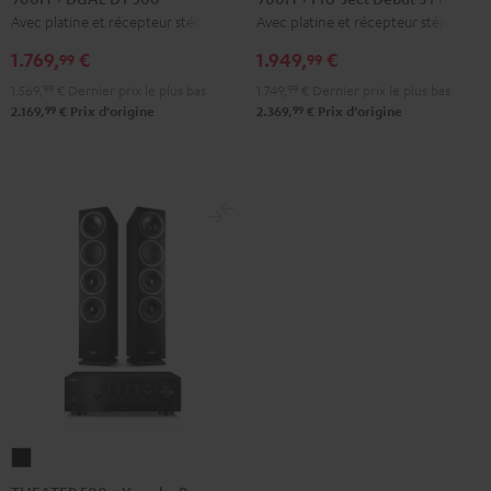
Avec platine et récepteur stéréo
Avec platine et récepteur stéréo
DENON
DENON
DRA-
DRA-
1.769,
€
1.949,
€
99
99
900H
900H
1.569,
99
€
Dernier prix le plus bas
1.749,
99
€
Dernier prix le plus bas
+
+
99
99
2.169,
€
Prix d'origine
2.369,
€
Prix d'origine
DUAL
Pro-
DT
Ject
500
Debut
Noir
S
Phono
Noir
THEATER
500