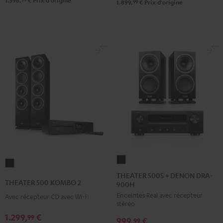
1.598,
€
Prix d'origine
/
99
1.899,
€
Prix d'origine
Noir
THEATER
THEATER
500S
THEATER 500S + DENON DRA-
500
THEATER 500 KOMBO 2
900H
+
KOMBO
Enceintes Real avec récepteur
DENON
Avec récepteur CD avec Wi-Fi
2
stéréo
DRA-
Noir
1.299,
€
99
999,
€
900H
99