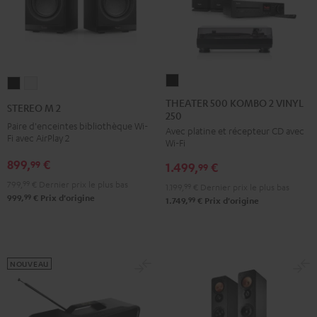
THEATER
STEREO
STEREO
500
M
M
THEATER 500 KOMBO 2 VINYL
STEREO M 2
250
KOMBO
2
2
Paire d'enceintes bibliothèque Wi-
Avec platine et récepteur CD avec
2
Noir
Blanc
Fi avec AirPlay 2
Wi-Fi
VINYL
899,
€
99
1.499,
€
250
99
Noir
799,
99
€
Dernier prix le plus bas
1.199,
99
€
Dernier prix le plus bas
99
999,
€
Prix d'origine
99
1.749,
€
Prix d'origine
NOUVEAU