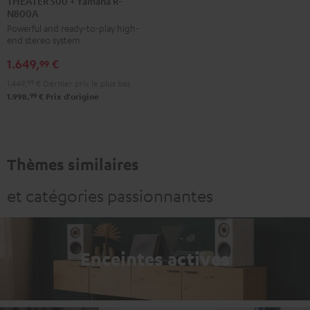
THEATER 500 + Yamaha R-
N800A
+
Powerful and ready-to-play high-
Yamaha
end stereo system
R-
1.649,
€
N800A
99
Noir
1.449,
99
€
Dernier prix le plus bas
99
1.998,
€
Prix d'origine
Thèmes similaires
et catégories passionnantes
Enceintes actives