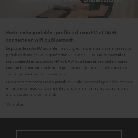
Poste radio portable : profitez du son FM et DAB+
connecté en wifi ou Bluetooth
Le
aux antennes qui grésillent a laissé place à des radios
poste de radio FM
portables d’une nouvelle génération. Aujourd’hui,
les radios portables
et
sont connectées aux ondes FM et DAB+
intègrent des technologies
i-Fi pour écouter la radio numérique ou se
comme le Bluetooth ou le W
connecter à votre smartphone sans fil.
Découvrez nos
pour écouter vos
postes radio portables Teufel connectés
émissions de radio ou vos animateurs favoris en live, et retrouvez le plaisir
d’une écoute sans compromis.
Voir plus
L’enceinte portable radio pour écouter ses émissions
préférées partout où vous allez
BOOMSTER 4
Pensée pour un usage nomade, la dernière version de l’
enceinte Bluetooth