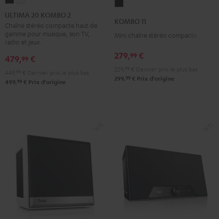
ULTIMA
ULTIMA
KOMBO
20
20
ULTIMA 20 KOMBO 2
11
KOMBO 11
KOMBO
KOMBO
Chaîne stéréo compacte haut de
Noir
gamme pour musique, son TV,
Mini chaîne stéréo compacte
2
2
radio et jeux.
Noir
Blanc
279,
€
99
479,
€
99
229,
99
€
Dernier prix le plus bas
449,
99
€
Dernier prix le plus bas
99
299,
€
Prix d'origine
99
499,
€
Prix d'origine