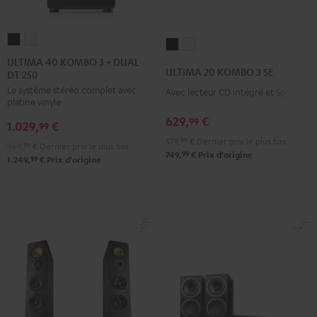
ULTIMA
ULTIMA
ULTIMA
ULTIMA
40
40
ULTIMA 40 KOMBO 3 + DUAL
20
20
ULTIMA 20 KOMBO 3 SE
DT 250
KOMBO
KOMBO
KOMBO
KOMBO
Le système stéréo complet avec
3
3
Avec lecteur CD intégré et Spotify
3
3
platine vinyle
+
+
SE
SE
629,
€
99
1.029,
€
DUAL
DUAL
99
Noir
Blanc
579,
99
€
Dernier prix le plus bas
DT
DT
969,
99
€
Dernier prix le plus bas
99
749,
€
Prix d'origine
250
250
99
1.249,
€
Prix d'origine
Noir
Blanc