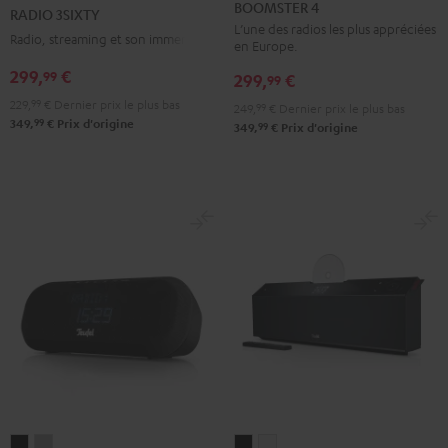
4
4
3SIXTY
3SIXTY
BOOMSTER 4
RADIO 3SIXTY
Mint
Night
Noir
Blanc
L’une des radios les plus appréciées
Radio, streaming et son immersif
en Europe.
Green
Black
299,
€
99
299,
€
99
229,
99
€
Dernier prix le plus bas
249,
99
€
Dernier prix le plus bas
99
349,
€
Prix d'origine
99
349,
€
Prix d'origine
RADIO
RADIO
MUSICSTATION
MUSICSTATION