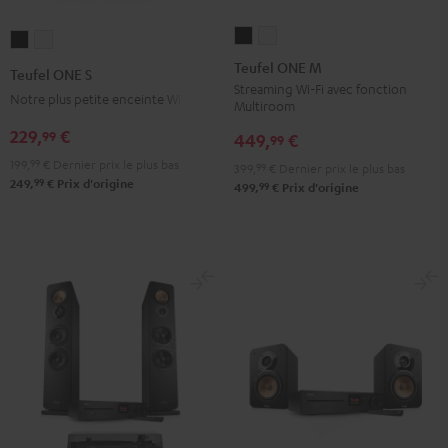
Teufel
Teufel
Teufel
Teufel
ONE
ONE
ONE
ONE
Teufel ONE M
Teufel ONE S
M
M
S
S
Streaming Wi-Fi avec fonction
Notre plus petite enceinte Wi-Fi
Multiroom
Noir
Blanc
Noir
Blanc
229,
€
99
449,
€
99
199,
99
€
Dernier prix le plus bas
399,
99
€
Dernier prix le plus bas
99
249,
€
Prix d'origine
99
499,
€
Prix d'origine