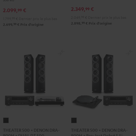
DRA-
DRA-
R-
R-
2.349,
€
99
2.099,
€
900H
900H
99
N800A
N800A
Anthracite
Blanc
2.049,
99
€
Dernier prix le plus bas
Anthracite
Blanc
1.799,
99
€
Dernier prix le plus bas
99
2.898,
€
Prix d'origine
/
99
2.699,
€
Prix d'origine
/
Noir
Noir
THEATER
THEATER
500
500
THEATER 500 + DENON DRA-
THEATER 500 + DENON DRA-
900H + DUAL DT 500
900H + Pro-Ject Debut S Phono
+
+