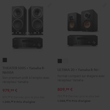
/
Noir
THEATER
ULTIMA
ULTIMA
500S
20
20
THEATER 500S + Yamaha R-
ULTIMA 20 + Yamaha R-N600A
N600A
+
+
+
Format compact sur étagère avec
Son premium prêt à l'emploi avec
Yamaha
Yamaha
Yamaha
récepteur Yamaha
récepteur Yamaha
R-
R-
R-
809,
€
99
979,
€
N600A
99
N600A
N600A
Noir
759,
99
€
Dernier prix le plus bas
Noir
Blanc
879,
99
€
Dernier prix le plus bas
99
1.048,
€
Prix d'origine
99
1.248,
€
Prix d'origine