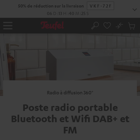
ERS LE
50% de réduction sur la livraison
ONTENU
06
D
:
13
H
:
40
M
:
24
No
Sau
Page
Rechercher
Produi
d’accueil
du
panier
Radio à diffusion 360°
Poste radio portable
Bluetooth et Wifi DAB+ et
FM