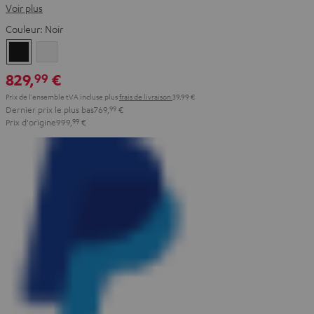
Voir plus
Couleur:
Noir
Noir
Blanc
829,
€
99
Prix de l'ensemble tVA incluse
plus
frais de livraison
39,99 €
Dernier prix le plus bas
769,
99
€
Prix d'origine
999,
99
€