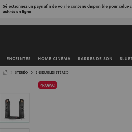
Sélectionnez un pays afin de voir le contenu disponible pour celui-ci
achats en ligne
ERS LE
ONTENU
ENCEINTES
HOME CINÉMA
BARRES DE SON
BLUE
Page
d’accueil
STÉRÉO
ENSEMBLES STÉRÉO
PROMO