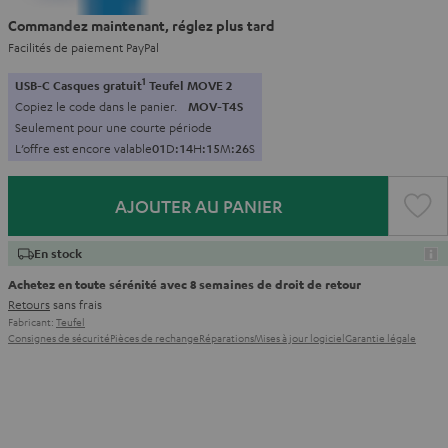
Commandez maintenant, réglez plus tard
Facilités de paiement PayPal
1
USB-C Casques gratuit
Teufel MOVE 2
Copiez le code dans le panier.
MOV-T4S
Seulement pour une courte période
L’offre est encore valable
0
1
D
:
1
4
H
:
1
5
M
:
2
5
S
AJOUTER AU PANIER
En stock
Achetez en toute sérénité avec 8 semaines de droit de retour
Retours
sans frais
Fabricant:
Teufel
Consignes de sécurité
Pièces de rechange
Réparations
Mises à jour logiciel
Garantie légale