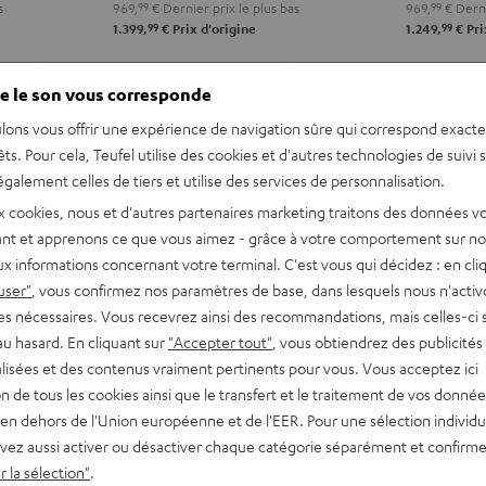
s
969,
99
€
Dernier prix le plus bas
969,
99
€
Derni
Noir
Blanc
DT
DT
99
99
1.399,
€
Prix d'origine
1.249,
€
Pri
250
250
Noir
Blan
REVUES ET TESTS
ACCESSOIRES
e le son vous corresponde
lons vous offrir une expérience de navigation sûre qui correspond exact
êts. Pour cela, Teufel utilise des cookies et d'autres technologies de suivi 
galement celles de tiers et utilise des services de personnalisation.
x cookies, nous et d'autres partenaires marketing traitons des données v
nt et apprenons ce que vous aimez - grâce à votre comportement sur not
x informations concernant votre terminal. C'est vous qui décidez : en cli
user"
, vous confirmez nos paramètres de base, dans lesquels nous n'acti
usicaux : streaming, radio,
es nécessaires. Vous recevrez ainsi des recommandations, mais celles-ci 
e par rapport à l'achat à
au hasard. En cliquant sur
"Accepter tout"
, vous obtiendrez des publicités
lisées et des contenus vraiment pertinents pour vous. Vous acceptez ici
tion de tous les cookies ainsi que le transfert et le traitement de vos donné
en dehors de l'Union européenne et de l'EER. Pour une sélection individu
vez aussi activer ou désactiver chaque catégorie séparément et confirme
 un nouveau duo d'enceintes
 la sélection"
.
l pour la musique, le son TV