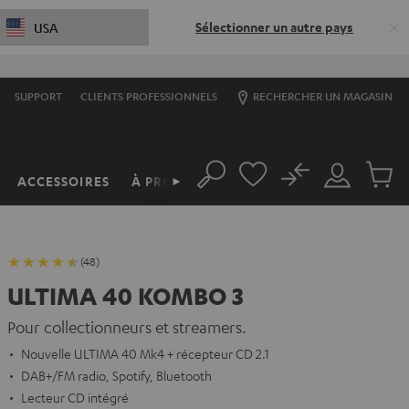
Sélectionner un autre pays
USA
SUPPORT
CLIENTS PROFESSIONNELS
RECHERCHER UN MAGASIN
No
ACCESSOIRES
À PROPOS
►
Rechercher
Mon
Produit
compte
du
panier
(48)
ULTIMA 40 KOMBO 3
Pour collectionneurs et streamers.
Nouvelle ULTIMA 40 Mk4 + récepteur CD 2.1
DAB+/FM radio, Spotify, Bluetooth
Lecteur CD intégré