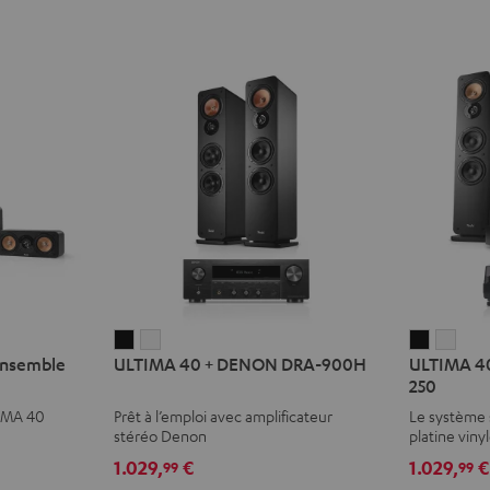
ULTIMA
ULTIMA
ULTIMA
ULT
Ensemble
ULTIMA 40 + DENON DRA-900H
ULTIMA 4
40
40
40
40
250
+
+
KOMBO
KOM
TIMA 40
Prêt à l’emploi avec amplificateur
Le système 
DENON
DENON
3
3
stéréo Denon
platine viny
DRA-
DRA-
+
+
1.029,
€
1.029,
€
99
99
900H
900H
DUAL
DUA