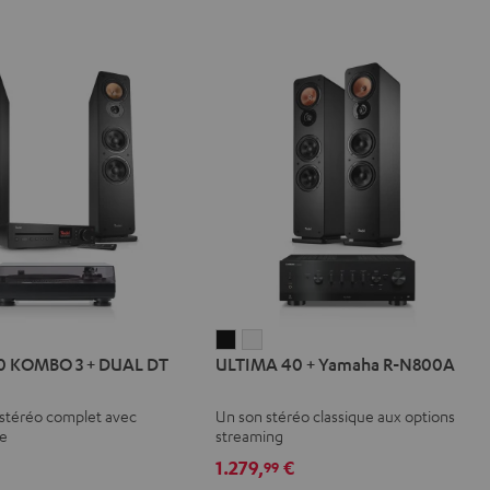
IMA
ULTIMA
ULTIMA
0 KOMBO 3 + DUAL DT
ULTIMA 40 + Yamaha R-N800A
40
40
BO
+
+
stéréo complet avec
Un son stéréo classique aux options
Yamaha
Yamaha
le
streaming
R-
R-
1.279,
€
99
L
N800A
N800A