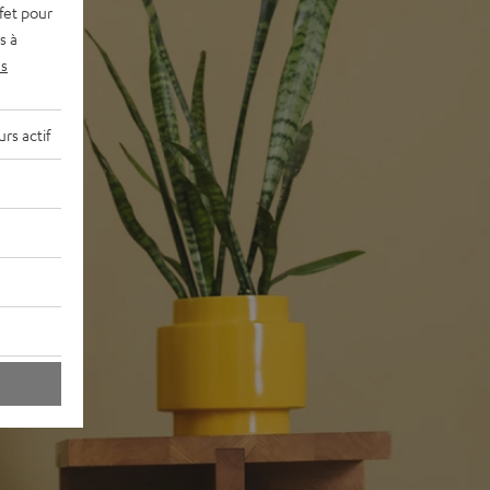
fet pour
s à
s
rs actif