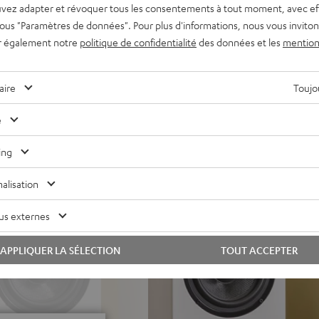
vez adapter et révoquer tous les consentements à tout moment, avec ef
 sous "Paramètres de données". Pour plus d'informations, nous vous inviton
C, Spotify Connect, radio
r également notre
politique de confidentialité
des données et les
mention
USB, grand écran couleur et
cation Teufel Remote, avec
aire
Toujou
 emboîtés
ur enceintes (2 x 3 m),
e
mance pour des niveaux
ing
alisation
 puissantes et précises,
us externes
fonctionne dans une chambre
 une large scène sonore
APPLIQUER LA SÉLECTION
TOUT ACCEPTER
solution, des détails fins et