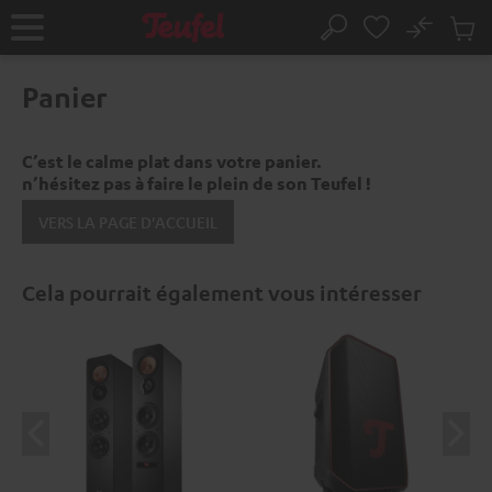
ERS LE
No
ONTENU
Sau
Page
Rechercher
Produi
d’accueil
du
Panier
panier
C’est le calme plat dans votre panier.
n’hésitez pas à faire le plein de son Teufel !
VERS LA PAGE D'ACCUEIL
Cela pourrait également vous intéresser