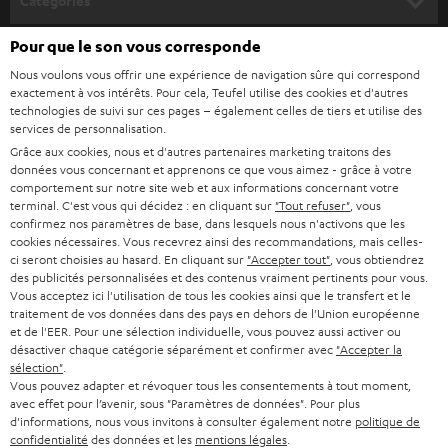
Catégories
u
Pour que le son vous corresponde
HOME CINEMA
s
Société
Nous voulons vous offrir une expérience de navigation sûre qui correspond
à
SYSTEMES COMPLETS HOME CINEMA
exactement à vos intérêts. Pour cela, Teufel utilise des cookies et d'autres
SUPPORT
l
Boutiques en ligne Teufel
technologies de suivi sur ces pages – également celles de tiers et utilise des
services de personnalisation.
BARRES DE SON
a
CARRIÈRE
Grâce aux cookies, nous et d'autres partenaires marketing traitons des
ALLEMAGNE
n
données vous concernant et apprenons ce que vous aimez - grâce à votre
STEREO
comportement sur notre site web et aux informations concernant votre
PRESSE
e
terminal. C'est vous qui décidez : en cliquant sur
"Tout refuser"
, vous
AUTRICHE
SMART HOME
confirmez nos paramètres de base, dans lesquels nous n'activons que les
w
B2B
cookies nécessaires. Vous recevrez ainsi des recommandations, mais celles-
s
ci seront choisies au hasard. En cliquant sur
"Accepter tout"
, vous obtiendrez
SUISSE
BLUETOOTH
BLOG
des publicités personnalisées et des contenus vraiment pertinents pour vous.
l
Vous acceptez ici l'utilisation de tous les cookies ainsi que le transfert et le
CASQUES AUDIO
traitement de vos données dans des pays en dehors de l'Union européenne
e
PAYS-BAS
NEWSLETTER
et de l'EER. Pour une sélection individuelle, vous pouvez aussi activer ou
t
désactiver chaque catégorie séparément et confirmer avec
"Accepter la
CASQUES BLUETOOTH AUDIO
MAGASINS
sélection"
.
BELGIQUE
t
Vous pouvez adapter et révoquer tous les consentements à tout moment,
SYSTEMES COMPLETS
avec effet pour l’avenir, sous "Paramètres de données". Pour plus
e
AVANTAGES D’ACHAT
d'informations, nous vous invitons à consulter également notre
politique de
FRANCE
r
confidentialité
des données et les
mentions légales
.
ENCEINTES