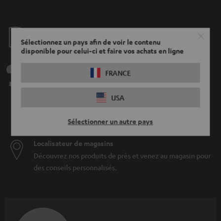
Le Blog Teufel
Sélectionnez un pays afin de voir le contenu
Technologies audio, modes, conseils & astuces
disponible pour celui-ci et faire vos achats en ligne
Teufel Support
FRANCE
Questions fréquemment posées
CONTACT
USA
RETOURS
TRACKING
Sélectionner un autre pays
Localisateur de magasins
Découvrez nos produits de près et venez au magasin pour
des conseils personnalisés.