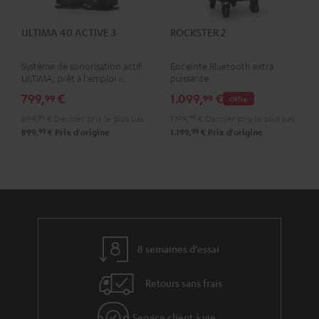
ULTIMA 40 ACTIVE 3
ROCKSTER 2
Système de sonorisation actif
Enceinte Bluetooth extra
ULTIMA, prêt à l'emploi avec
puissante
amplificateur intégré
799,
€
1.099,
€
99
99
Offre
699,
99
€
Dernier prix le plus bas
1.199,
99
€
Dernier prix le plus bas
99
99
899,
€
Prix d'origine
1.199,
€
Prix d'origine
8 semaines d'essai
Retours sans frais
Service client à vie