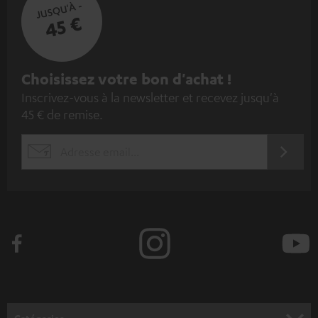
JUSQU'À -
45 €
I
Choisissez votre bon d'achat !
Inscrivez-vous à la newsletter et recevez jusqu'à
n
45 € de remise.
s
c
S'ABO
EMAIL
r
WIDGET
i
v
e
z
-
v
o