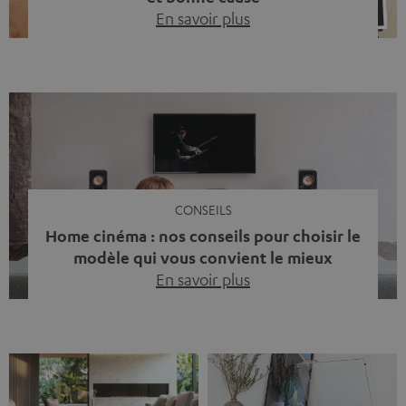
En savoir plus
Quinze ans de Teufel Pays-Bas. Une étape importante
dont nous sommes fiers. Mais au lieu de regarder
uniquement en arrière, nous avons surtout voulu faire
quelque chose qui reflète ce que représente Teufel :
célébrer le pouvoir du son et redonner quelque chose à
la société. La musique fait bien plus que simplement
sonner bien. […]
CONSEILS
Home cinéma : nos conseils pour choisir le
modèle qui vous convient le mieux
En savoir plus
Vous avez déjà ressenti cette petite frustration quand le
son de votre télé n’est pas à la hauteur du spectacle qui
se joue à l’écran ? La scène d’action manque de punch, le
dialogue est couvert par un bruit de fond… et adieu
l’immersion. Rassurez-vous, on a tous vécu ça. Mais la