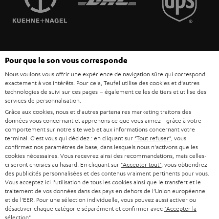
POLOGNE
ULTIMA
MANAGEMENT
ÉCOUTEURS INTRA-AURICULAIRES
ESPAGNE
DEVELOPPEMENT DURABLE
Sous réserve de modifications techniques, de fautes de frappe et d’autres
FANSHOP
Pour que le son vous corresponde
VALEURS
erreurs. Les accessoires figurant sur l’image ne font pas partie du contenu de
ITALIE
Nous voulons vous offrir une expérience de navigation sûre qui correspond
livraison. D’éventuels frais d’élimination des batteries sont inclus dans le prix.
NOUVEAUTÉS
exactement à vos intérêts. Pour cela, Teufel utilise des cookies et d'autres
ACCESSIBILITÉ
technologies de suivi sur ces pages – également celles de tiers et utilise des
USA
©2026 Lautsprecher Teufel GmbH - Tous droits réservés.
services de personnalisation.
Grâce aux cookies, nous et d'autres partenaires marketing traitons des
Mentions légales
CGV
Politique de confidentialité
données vous concernant et apprenons ce que vous aimez - grâce à votre
AUTRES PAYS
Paramètres de confidentialité
EU Data Act
renoncer au contrat ici
comportement sur notre site web et aux informations concernant votre
terminal. C'est vous qui décidez : en cliquant sur
"Tout refuser"
, vous
confirmez nos paramètres de base, dans lesquels nous n'activons que les
cookies nécessaires. Vous recevrez ainsi des recommandations, mais celles-
ci seront choisies au hasard. En cliquant sur
"Accepter tout"
, vous obtiendrez
des publicités personnalisées et des contenus vraiment pertinents pour vous.
Vous acceptez ici l'utilisation de tous les cookies ainsi que le transfert et le
traitement de vos données dans des pays en dehors de l'Union européenne
et de l'EER. Pour une sélection individuelle, vous pouvez aussi activer ou
désactiver chaque catégorie séparément et confirmer avec
"Accepter la
sélection"
.