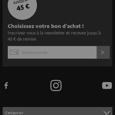
JUSQU'À -
45 €
I
Choisissez votre bon d'achat !
Inscrivez-vous à la newsletter et recevez jusqu'à
n
45 € de remise.
s
c
S'ABO
EMAIL
r
WIDGET
i
v
e
z
-
v
o
Catégories