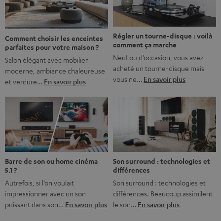
bonne nouvelle, c’est […]
Régler un tourne-disque : voilà
Comment choisir les enceintes
comment ça marche
parfaites pour votre maison ?
Neuf ou d’occasion, vous avez
Salon élégant avec mobilier
acheté un tourne-disque mais
moderne, ambiance chaleureuse
vous ne…
En savoir plus
et verdure…
En savoir plus
Barre de son ou home cinéma
Son surround : technologies et
5.1 ?
différences
Autrefois, si l’on voulait
Son surround : technologies et
impressionner avec un son
différences. Beaucoup assimilent
puissant dans son…
En savoir plus
le son…
En savoir plus