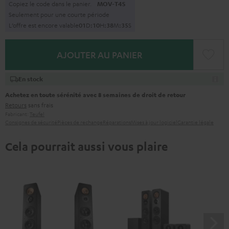
Copiez le code dans le panier.
MOV-T4S
Seulement pour une courte période
L’offre est encore valable
0
1
D
:
1
0
H
:
3
8
M
:
3
4
S
AJOUTER AU PANIER
En stock
Achetez en toute sérénité avec 8 semaines de droit de retour
Retours
sans frais
Fabricant:
Teufel
Consignes de sécurité
Pièces de rechange
Réparations
Mises à jour logiciel
Garantie légale
Cela pourrait aussi vous plaire