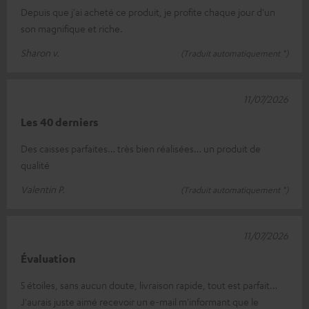
Depuis que j'ai acheté ce produit, je profite chaque jour d'un
son magnifique et riche.
Sharon v.
(Traduit automatiquement *)
11/07/2026
Les 40 derniers
Des caisses parfaites… très bien réalisées… un produit de
qualité
Valentin P.
(Traduit automatiquement *)
11/07/2026
Évaluation
5 étoiles, sans aucun doute, livraison rapide, tout est parfait…
J'aurais juste aimé recevoir un e-mail m'informant que le