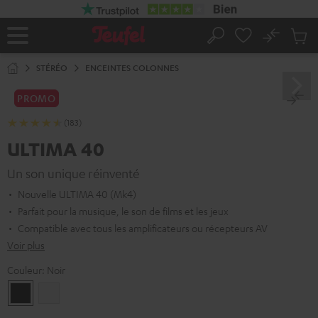
ERS LE
ONTENU
No
Sau
Page
Rechercher
Produi
d’accueil
du
STÉRÉO
ENCEINTES COLONNES
panier
PROMO
(183)
ULTIMA 40
Un son unique réinventé
Nouvelle ULTIMA 40 (Mk4)
Parfait pour la musique, le son de films et les jeux
Compatible avec tous les amplificateurs ou récepteurs AV
Voir plus
Couleur:
Noir
Noir
Blanc