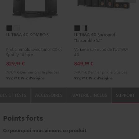
ULTIMA
ULTIMA
ULTIMA
ULTIMA
ULTIMA 40 KOMBO 3
ULTIMA 40 Surround
40
40
40
40
"Ensemble 5.1"
KOMBO
KOMBO
Surround
Surround
Prêt à l’emploi avec tuner CD et
Variante surround de l'ULTIMA
3
3
"Ensemble
"Ensemble
Spotify intégré.
40
Noir
Blanc
5.1"
5.1"
829,
€
849,
€
99
99
Noir
Blanc
769,
99
€
Dernier prix le plus bas
749,
99
€
Dernier prix le plus bas
/
99
99
999,
€
Prix d'origine
999,
€
Prix d'origine
Noir
UES ET TESTS
ACCESSOIRES
MATÉRIEL INCLUS
SUPPORT
Points forts
Ce pourquoi nous aimons ce produit