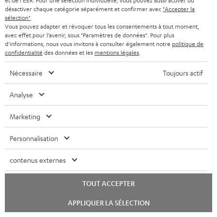
et de l'EER. Pour une sélection individuelle, vous pouvez aussi activer ou
désactiver chaque catégorie séparément et confirmer avec
"Accepter la
sélection"
.
Vous pouvez adapter et révoquer tous les consentements à tout moment,
avec effet pour l’avenir, sous "Paramètres de données". Pour plus
d'informations, nous vous invitons à consulter également notre
politique de
confidentialité
des données et les
mentions légales
.
Nécessaire
Toujours actif
Yamaha R-S202D
YAMAHA CD-S303
Ya
Analyse
Récepteur stéréo 2.0 d'entrée
Lecteur CD haut de gamme
Amp
de gamme avec 115 watts par
avec un son impressionnant
trè
Marketing
canal sous 4 ohms (à 1 kHz,
et une finition de qualité
pui
269,
€
379,
€
1.
00
00
0,7 % THD)
can
0,7
Personnalisation
res
et 
contenus externes
TOUT ACCEPTER
Lancer
Matériel inclus
APPLIQUER LA SÉLECTION
le
chat