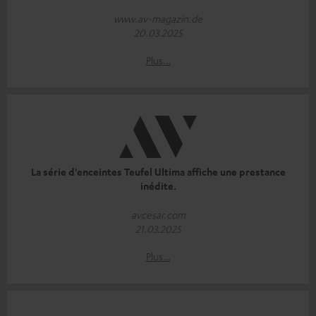
www.av-magazin.de
20.03.2025
Plus…
La série d'enceintes Teufel Ultima affiche une prestance
inédite.
avcesar.com
21.03.2025
Plus…