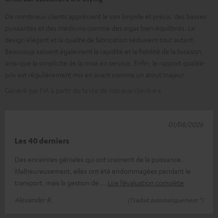
De nombreux clients apprécient le son limpide et précis, des basses
puissantes et des médiums comme des aigus bien équilibrés. Le
design élégant et la qualité de fabrication séduisent tout autant.
Beaucoup saluent également la rapidité et la fiabilité de la livraison,
ainsi que la simplicité de la mise en service. Enfin, le rapport qualité-
prix est régulièrement mis en avant comme un atout majeur.
Généré par l’IA à partir du texte de nos avis client·e·s
01/08/2026
Les 40 derniers
Des enceintes géniales qui ont vraiment de la puissance.
Malheureusement, elles ont été endommagées pendant le
transport, mais la gestion de
Lire l’évaluation complète
Alexander R.
(Traduit automatiquement *)