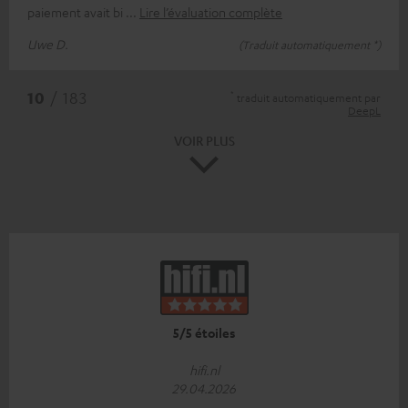
paiement avait bi
Lire l’évaluation complète
Uwe D.
(Traduit automatiquement *)
*
10
/ 183
traduit automatiquement par
DeepL
VOIR PLUS
5/5 étoiles
hifi.nl
29.04.2026