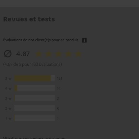
Revues et tests
Evaluations de nos client(e)s pour ce produit.
4.87
(4.87 de 5 pour 183 Evaluations)
5
165
4
14
3
3
2
0
1
1
What our customers are saying