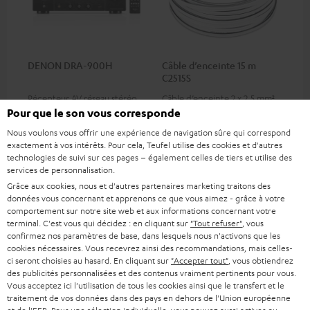
DENON DRA-900H
Câble d’enceinte 15 m
C2515S
Récepteur AV réseau stéréo
Câble d’enceinte 2 x 2,5 mm²
2.2 haut de gamme avec 145
Pour que le son vous corresponde
watts par canal à 6 ohms,
699,
€
34,
€
99
99
Offre
Nous voulons vous offrir une expérience de navigation sûre qui correspond
lecture USB et d'autres
exactement à vos intérêts. Pour cela, Teufel utilise des cookies et d'autres
entrées analogiques et
899,
00
€
Dernier prix le plus bas
numériques, 6 entrées HDMI
technologies de suivi sur ces pages – également celles de tiers et utilise des
00
899,
€
PVC
et 1 sortie HDMI supportant
services de personnalisation.
8K, 3D, HDCP 2.3, HDR10+,
Grâce aux cookies, nous et d'autres partenaires marketing traitons des
ARC/eARC et Dolby Vision.
données vous concernant et apprenons ce que vous aimez - grâce à votre
comportement sur notre site web et aux informations concernant votre
terminal. C'est vous qui décidez : en cliquant sur
"Tout refuser"
, vous
confirmez nos paramètres de base, dans lesquels nous n'activons que les
Accessoires compatibles
cookies nécessaires. Vous recevrez ainsi des recommandations, mais celles-
ci seront choisies au hasard. En cliquant sur
"Accepter tout"
, vous obtiendrez
des publicités personnalisées et des contenus vraiment pertinents pour vous.
Vous acceptez ici l'utilisation de tous les cookies ainsi que le transfert et le
traitement de vos données dans des pays en dehors de l'Union européenne