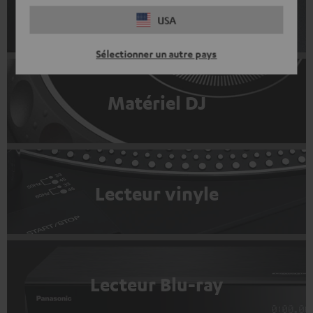
Accessoires de gaming
USA
Sélectionner un autre pays
Matériel DJ
Lecteur vinyle
Lecteur Blu-ray