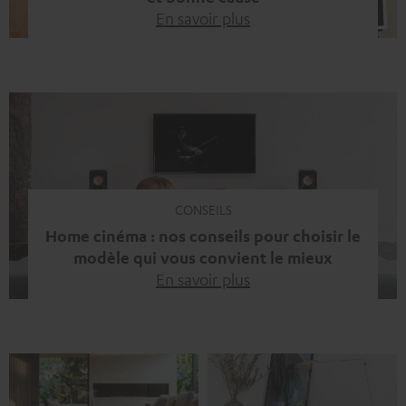
En savoir plus
Quinze ans de Teufel Pays-Bas. Une étape importante
dont nous sommes fiers. Mais au lieu de regarder
uniquement en arrière, nous avons surtout voulu faire
quelque chose qui reflète ce que représente Teufel :
célébrer le pouvoir du son et redonner quelque chose à
la société. La musique fait bien plus que simplement
sonner bien. […]
CONSEILS
Home cinéma : nos conseils pour choisir le
modèle qui vous convient le mieux
En savoir plus
Vous avez déjà ressenti cette petite frustration quand le
son de votre télé n’est pas à la hauteur du spectacle qui
se joue à l’écran ? La scène d’action manque de punch, le
dialogue est couvert par un bruit de fond… et adieu
l’immersion. Rassurez-vous, on a tous vécu ça. Mais la