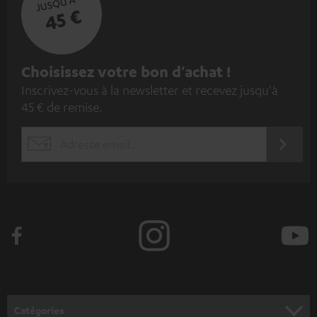
JUSQU'À -
45 €
I
Choisissez votre bon d'achat !
Inscrivez-vous à la newsletter et recevez jusqu'à
n
45 € de remise.
s
c
S'ABO
EMAIL
r
WIDGET
i
v
e
z
-
v
o
Catégories