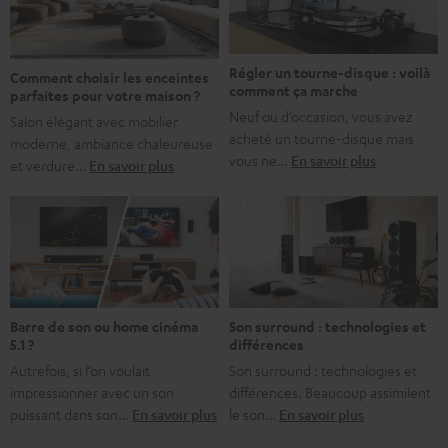
bonne nouvelle, c’est […]
Régler un tourne-disque : voilà
Comment choisir les enceintes
comment ça marche
parfaites pour votre maison ?
Neuf ou d’occasion, vous avez
Salon élégant avec mobilier
acheté un tourne-disque mais
moderne, ambiance chaleureuse
vous ne…
En savoir plus
et verdure…
En savoir plus
Barre de son ou home cinéma
Son surround : technologies et
5.1 ?
différences
Autrefois, si l’on voulait
Son surround : technologies et
impressionner avec un son
différences. Beaucoup assimilent
puissant dans son…
En savoir plus
le son…
En savoir plus