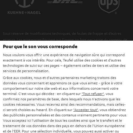
POLOGNE
ULTIMA
MANAGEMENT
ÉCOUTEURS INTRA-AURICULAIRES
ESPAGNE
DEVELOPPEMENT DURABLE
Sous réserve de modifications techniques, de fautes de frappe et d’autres
FANSHOP
VALEURS
erreurs. Les accessoires figurant sur l’image ne font pas partie du contenu de
ITALIE
livraison. D’éventuels frais d’élimination des batteries sont inclus dans le prix.
Pour que le son vous corresponde
NOUVEAUTÉS
ACCESSIBILITÉ
Nous voulons vous offrir une expérience de navigation sûre qui correspond
USA
©2026 Lautsprecher Teufel GmbH - Tous droits réservés.
exactement à vos intérêts. Pour cela, Teufel utilise des cookies et d'autres
technologies de suivi sur ces pages – également celles de tiers et utilise des
services de personnalisation.
Mentions légales
CGV
Politique de confidentialité
AUTRES PAYS
Grâce aux cookies, nous et d'autres partenaires marketing traitons des
Paramètres de confidentialité
EU Data Act
renoncer au contrat ici
données vous concernant et apprenons ce que vous aimez - grâce à votre
comportement sur notre site web et aux informations concernant votre
terminal. C'est vous qui décidez : en cliquant sur
"Tout refuser"
, vous
confirmez nos paramètres de base, dans lesquels nous n'activons que les
cookies nécessaires. Vous recevrez ainsi des recommandations, mais celles-
ci seront choisies au hasard. En cliquant sur
"Accepter tout"
, vous obtiendrez
des publicités personnalisées et des contenus vraiment pertinents pour vous.
Vous acceptez ici l'utilisation de tous les cookies ainsi que le transfert et le
traitement de vos données dans des pays en dehors de l'Union européenne
et de l'EER. Pour une sélection individuelle, vous pouvez aussi activer ou