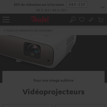
ERS LE
50% de réduction sur la livraison
VKF-72F
ONTENU
05
D
:
11
H
:
43
M
:
22
S
No
Sau
Page
Rechercher
Produi
d’accueil
du
TOUS LES PRODUITS ACCESSOIRES
panier
Pour une image sublime
Vidéoprojecteurs