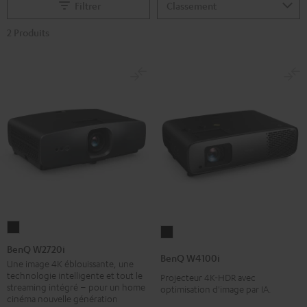
Filtrer
2 Produits
BenQ
BenQ
W2720i
BenQ W2720i
W4100i
BenQ W4100i
Noir
Une image 4K éblouissante, une
Noir
technologie intelligente et tout le
Projecteur 4K-HDR avec
streaming intégré – pour un home
optimisation d'image par IA.
cinéma nouvelle génération