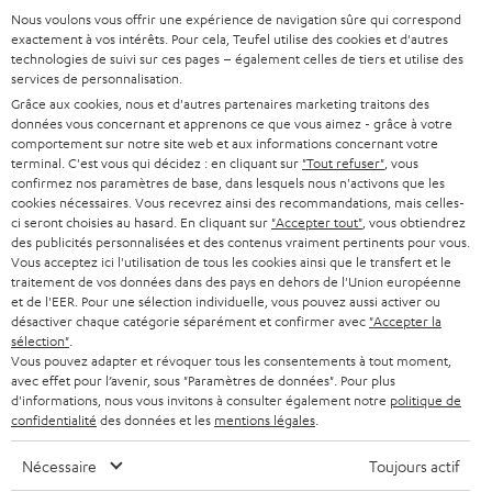
Plus de 45 ans d'expertise
Nous voulons vous offrir une expérience de navigation sûre qui correspond
l'image doit être orientée avec précision sur l'écran grâce à la
exactement à vos intérêts. Pour cela, Teufel utilise des cookies et d'autres
distance focale de l'objectif (utilise le mode d'emploi ou la fiche
technologies de suivi sur ces pages – également celles de tiers et utilise des
technique du projecteur pour calculer les valeurs).
services de personnalisation.
Ne poussez pas les paramètres à l'extrême. En effet, chaque
Grâce aux cookies, nous et d'autres partenaires marketing traitons des
composant est soumis à des tolérances.
données vous concernant et apprenons ce que vous aimez - grâce à votre
N'abusez pas non plus du réglage du décalage de la lentille.
comportement sur notre site web et aux informations concernant votre
Absolument tabou : l'inclinaison ! Le projecteur doit être suspendu ou
terminal. C'est vous qui décidez : en cliquant sur
"Tout refuser"
, vous
posé parfaitement à l'horizontale et doit donc pouvoir être placé à la
confirmez nos paramètres de base, dans lesquels nous n'activons que les
bonne hauteur par rapport à l'écran.
cookies nécessaires. Vous recevrez ainsi des recommandations, mais celles-
Chaque projecteur a besoin d'électricité et donc d'un câblage digne
ci seront choisies au hasard. En cliquant sur
"Accepter tout"
, vous obtiendrez
de ce nom. Il est donc judicieux d'installer un conduit de câbles
des publicités personnalisées et des contenus vraiment pertinents pour vous.
Vous acceptez ici l'utilisation de tous les cookies ainsi que le transfert et le
jusqu'au projecteur ou de faire installer une prise de courant à
Teufel adhère à la Fédération du e-commerce et de la vente à distance (Fevad) et à sa charte
traitement de vos données dans des pays en dehors de l'Union européenne
qualité. La Fevad est membre du réseau européen Ecommerce Europe Trustmark.
proximité.
et de l'EER. Pour une sélection individuelle, vous pouvez aussi activer ou
désactiver chaque catégorie séparément et confirmer avec
"Accepter la
BenQ W5700 & SYSTEM 6
sélection"
.
Le vidéoprojecteur W5700 BenQ et le système SYSTEM 6 THX AVR
Vous pouvez adapter et révoquer tous les consentements à tout moment,
s'harmonisent à merveille ! C'est pourquoi nous vous présentons le
avec effet pour l’avenir, sous "Paramètres de données". Pour plus
vidéoprojecteur Full-HD et notre système 6 avec le récepteur AV Denon
d'informations, nous vous invitons à consulter également notre
politique de
confidentialité
des données et les
mentions légales
.
AVC-X3700H en tant qu´ensemble home cinéma.
Le vidéoprojecteur W5700 de BenQ offre, en tant que vidéoprojecteur de
Nécessaire
Toujours actif
home cinéma 4K UHD CinePrime, à peu près tout ce que l'on peut
souhaiter d'un projecteur. Le projecteur DLP est régulièrement loué dans