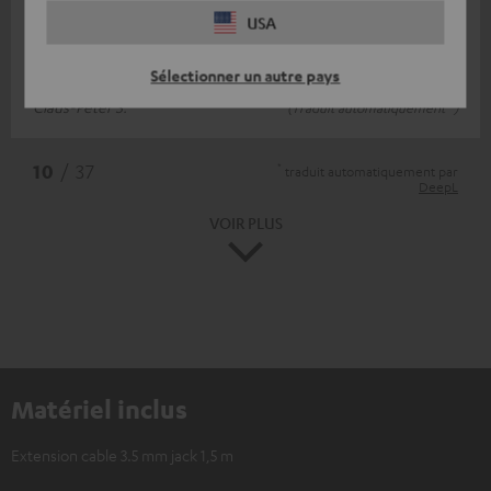
USA
câble à rivets
Tout va bien. Fonctionne.
Sélectionner un autre pays
Claus-Peter S.
(Traduit automatiquement *)
*
10
/ 37
traduit automatiquement par
DeepL
VOIR PLUS
Matériel inclus
Extension cable 3.5 mm jack 1,5 m