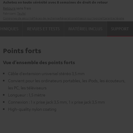
Achetez en toute sérénité avec 8 semaines de droit de retour
Retours
sans frais
Fabricant:
Teufel
Consignes de sécurité
Pièces de rechange
Réparations
Mises à jour logiciel
Garantie légale
CHNIQUES
REVUES ET TESTS
MATÉRIEL INCLUS
SUPPORT
Points forts
Vue d’ensemble des points forts
Câble d'extension universel stéréo 3,5 mm
Convient pour les ordinateurs portables, les iPods, les écouteurs,
les PC, les téléviseurs
Longueur : 1,5 mètre
Connexion : 1 x prise jack 3,5 mm, 1 x prise jack 3,5 mm
High-quality nylon coating