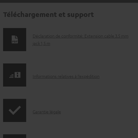
Téléchargement et support
D
Déclaration de conformité: Extension cable 3.5 mm
jack 1,5 m
o
c
u
m
I
Informations relatives à l’expédition
e
n
n
f
t
o
s
I
Garantie légale
r
t
n
m
é
f
a