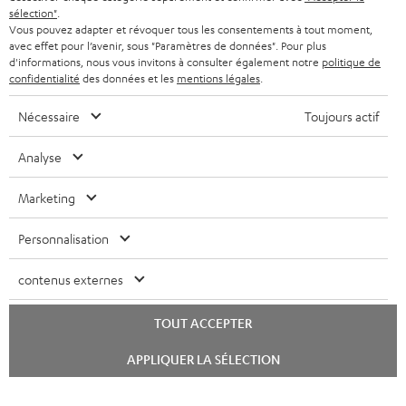
t
sélection"
.
SYSTEMES COMPLETS
e
AVANTAGES D’ACHAT
Vous pouvez adapter et révoquer tous les consentements à tout moment,
avec effet pour l’avenir, sous "Paramètres de données". Pour plus
FRANCE
r
ENCEINTES
d'informations, nous vous invitons à consulter également notre
politique de
L’HISTOIRE DE TEUFEL
confidentialité
des données et les
mentions légales
.
POLOGNE
ULTIMA
MANAGEMENT
Nécessaire
Toujours actif
ÉCOUTEURS INTRA-AURICULAIRES
ESPAGNE
DEVELOPPEMENT DURABLE
Analyse
Sous réserve de modifications techniques, de fautes de frappe et d’autres
FANSHOP
VALEURS
erreurs. Les accessoires figurant sur l’image ne font pas partie du contenu de
Marketing
ITALIE
livraison. D’éventuels frais d’élimination des batteries sont inclus dans le prix.
NOUVEAUTÉS
ACCESSIBILITÉ
Personnalisation
USA
©2026 Lautsprecher Teufel GmbH - Tous droits réservés.
contenus externes
Mentions légales
CGV
Politique de confidentialité
AUTRES PAYS
Paramètres de confidentialité
EU Data Act
renoncer au contrat ici
TOUT ACCEPTER
Lancer
APPLIQUER LA SÉLECTION
le
chat