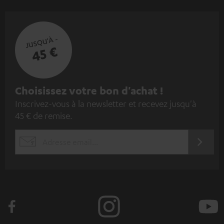
JUSQU'À -
45 €
I
Choisissez votre bon d'achat !
Inscrivez-vous à la newsletter et recevez jusqu'à
n
45 € de remise.
s
c
S'ABO
EMAIL
r
WIDGET
i
v
e
z