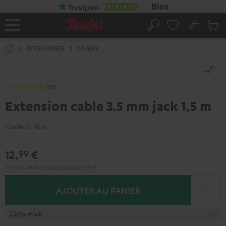
ERS LE
ONTENU
No
Sau
Page
Rechercher
Produi
d’accueil
du
ACCESSOIRES
CÂBLES
panier
(38)
Extension cable 3.5 mm jack 1,5 m
Couleur:
Noir
12,
€
99
TVA incluse
plus
frais de livraison
4,99 €
AJOUTER AU PANIER
En stock