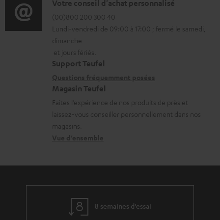
l
o
D
Votre conseil d'achat personnalisé
t
é
r
é
(00)800 200 300 40
i
c
Lundi-vendredi de 09:00 à 17:00 ; fermé le samedi,
m
t
o
dimanche
h
a
a
n
et jours fériés.
a
t
i
s
Support Teufel
r
i
l
r
Questions fréquemment posées
g
Magasin Teufel
o
s
e
e
Faites l’expérience de nos produits de près et
n
c
l
laissez-vous conseiller personnellement dans nos
a
s
o
a
magasins.
b
r
n
t
Vue d’ensemble
l
e
t
i
e
l
a
v
s
a
c
e
t
t
s
8 semaines d'essai
i
à