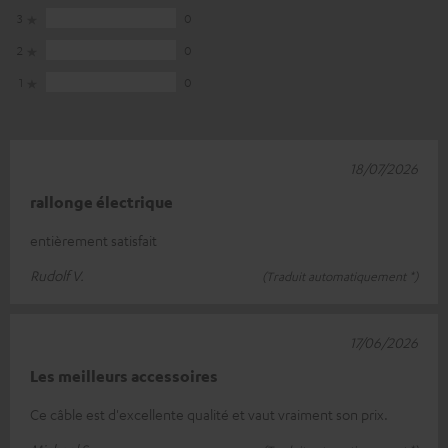
3
0
2
0
1
0
18/07/2026
rallonge électrique
entièrement satisfait
Rudolf V.
(Traduit automatiquement *)
17/06/2026
Les meilleurs accessoires
Ce câble est d'excellente qualité et vaut vraiment son prix.