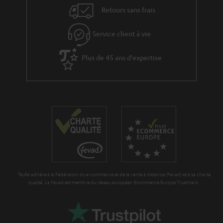
v
l
Retours sans frais
e
’
s
Service client à vie
e
à
x
Plus de 45 ans d'expertise
l
p
a
é
g
d
a
i
r
t
a
i
n
o
t
n
Teufel adhère à la Fédération du e-commerce et de la vente à distance (Fevad) et à sa charte
i
qualité. La Fevad est membre du réseau européen Ecommerce Europe Trustmark.
e