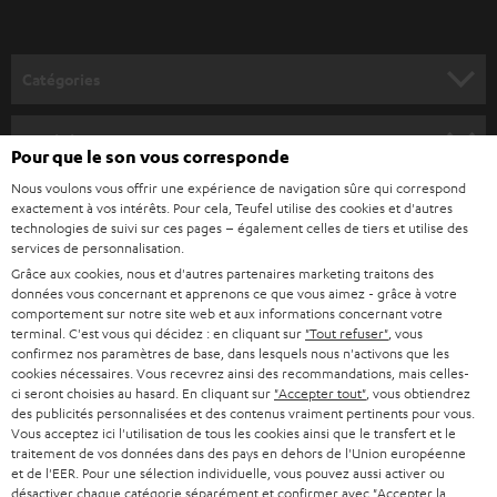
-
v
o
Catégories
u
HOME CINEMA
s
Société
Pour que le son vous corresponde
à
SYSTEMES COMPLETS HOME CINEMA
Nous voulons vous offrir une expérience de navigation sûre qui correspond
SUPPORT
l
Boutiques en ligne Teufel
exactement à vos intérêts. Pour cela, Teufel utilise des cookies et d'autres
BARRES DE SON
technologies de suivi sur ces pages – également celles de tiers et utilise des
a
CARRIÈRE
services de personnalisation.
ALLEMAGNE
n
Grâce aux cookies, nous et d'autres partenaires marketing traitons des
STEREO
PRESSE
données vous concernant et apprenons ce que vous aimez - grâce à votre
e
AUTRICHE
comportement sur notre site web et aux informations concernant votre
SMART HOME
w
terminal. C'est vous qui décidez : en cliquant sur
"Tout refuser"
, vous
B2B
confirmez nos paramètres de base, dans lesquels nous n'activons que les
s
cookies nécessaires. Vous recevrez ainsi des recommandations, mais celles-
SUISSE
BLUETOOTH
BLOG
ci seront choisies au hasard. En cliquant sur
"Accepter tout"
, vous obtiendrez
l
des publicités personnalisées et des contenus vraiment pertinents pour vous.
CASQUES AUDIO
e
Vous acceptez ici l'utilisation de tous les cookies ainsi que le transfert et le
PAYS-BAS
NEWSLETTER
traitement de vos données dans des pays en dehors de l'Union européenne
t
CASQUES BLUETOOTH AUDIO
et de l'EER. Pour une sélection individuelle, vous pouvez aussi activer ou
MAGASINS
désactiver chaque catégorie séparément et confirmer avec
"Accepter la
BELGIQUE