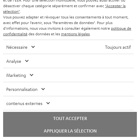
et de l'EER. Pour une sélection individuelle, vous pouvez aussi activer ou
BLOG
l
désactiver chaque catégorie séparément et confirmer avec
"Accepter la
CASQUES AUDIO
sélection"
.
e
PAYS-BAS
NEWSLETTER
Vous pouvez adapter et révoquer tous les consentements à tout moment,
t
avec effet pour l’avenir, sous "Paramètres de données". Pour plus
CASQUES BLUETOOTH AUDIO
MAGASINS
d'informations, nous vous invitons à consulter également notre
politique de
BELGIQUE
t
confidentialité
des données et les
mentions légales
.
SYSTEMES COMPLETS
e
AVANTAGES D’ACHAT
Nécessaire
Toujours actif
FRANCE
r
ENCEINTES
L’HISTOIRE DE TEUFEL
Analyse
POLOGNE
ULTIMA
MANAGEMENT
Marketing
ÉCOUTEURS INTRA-AURICULAIRES
ESPAGNE
DEVELOPPEMENT DURABLE
Personnalisation
Sous réserve de modifications techniques, de fautes de frappe et d’autres
FANSHOP
VALEURS
erreurs. Les accessoires figurant sur l’image ne font pas partie du contenu de
ITALIE
contenus externes
livraison. D’éventuels frais d’élimination des batteries sont inclus dans le prix.
NOUVEAUTÉS
ACCESSIBILITÉ
USA
©2026 Lautsprecher Teufel GmbH - Tous droits réservés.
TOUT ACCEPTER
Lancer
APPLIQUER LA SÉLECTION
Mentions légales
CGV
Politique de confidentialité
le
AUTRES PAYS
chat
Paramètres de confidentialité
EU Data Act
renoncer au contrat ici