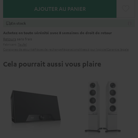
AJOUTER AU PANIER
En stock
Achetez en toute sérénité avec 8 semaines de droit de retour
Retours
sans frais
Fabricant:
Teufel
Consignes de sécurité
Pièces de rechange
Réparations
Mises à jour logiciel
Garantie légale
Cela pourrait aussi vous plaire