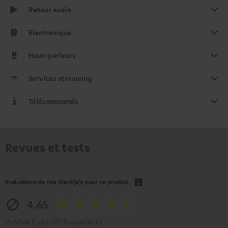
Retour audio
Electronique
Haut-parleurs
Services streaming
Télécommande
Revues et tests
Evaluations de nos client(e)s pour ce produit.
4.65
(4.65 de 5 pour 533 Evaluations)