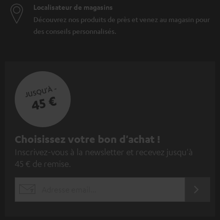
Localisateur de magasins
Découvrez nos produits de près et venez au magasin pour
des conseils personnalisés.
JUSQU'À -
45 €
I
Choisissez votre bon d'achat !
Inscrivez-vous à la newsletter et recevez jusqu'à
n
45 € de remise.
s
c
S'ABO
EMAIL
r
WIDGET
i