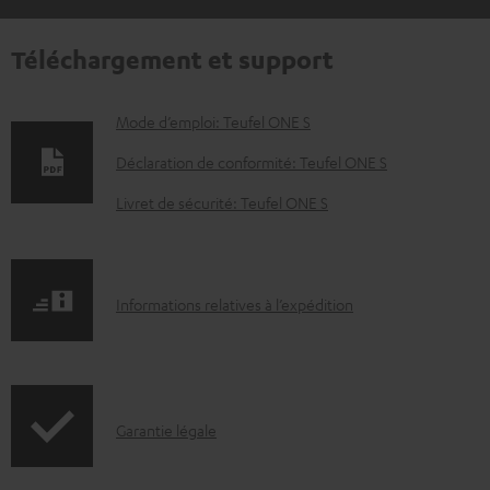
Téléchargement et support
D
Mode d’emploi: Teufel ONE S
o
Déclaration de conformité: Teufel ONE S
c
Livret de sécurité: Teufel ONE S
u
m
e
I
Informations relatives à l’expédition
n
n
t
f
s
o
t
I
Garantie légale
r
é
n
m
l