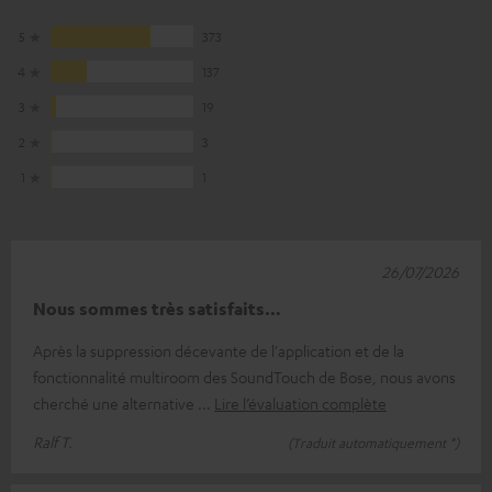
5
373
4
137
3
19
2
3
1
1
26/07/2026
Nous sommes très satisfaits…
Après la suppression décevante de l'application et de la
fonctionnalité multiroom des SoundTouch de Bose, nous avons
cherché une alternative
Lire l’évaluation complète
Ralf T.
(Traduit automatiquement *)