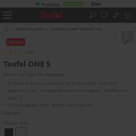
ERS LE
ONTENU
No
Sau
Page
Rechercher
Produi
d’accueil
du
ENCEINTES WIFI
ENCEINTES WIFI COMPACTES
panier
PROMO
(533)
Teufel ONE S
Sonorisez tous les espaces
Enceinte streaming compacte, Wi-Fi, Bluetooth, multiroom
Système 2 voies, membranes passives pour basses, amplificateur
Class-D
Technologie Raumfeld, Spotify, radio internet
Voir plus
Couleur:
Blanc
Noir
Blanc