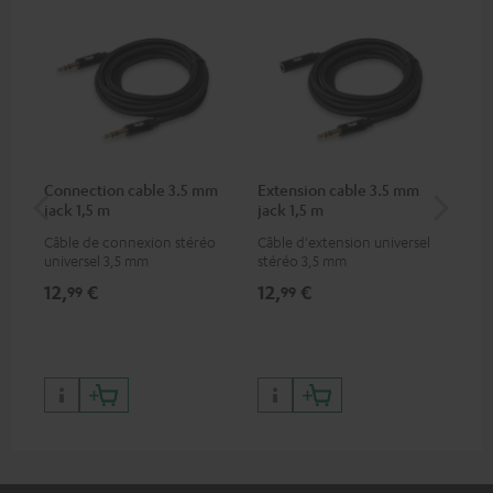
Connection cable 3.5 mm
Extension cable 3.5 mm
Su
jack 1,5 m
jack 1,5 m
(un
Câble de connexion stéréo
Câble d'extension universel
Sup
universel 3,5 mm
stéréo 3,5 mm
pou
12,
€
12,
€
19
99
99