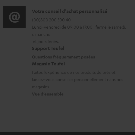
f
a
é
o
D
Votre conseil d'achat personnalisé
t
c
r
é
(00)800 200 300 40
i
h
Lundi-vendredi de 09:00 à 17:00 ; fermé le samedi,
m
t
o
a
dimanche
a
a
n
et jours fériés.
r
t
i
s
Support Teufel
g
i
l
r
Questions fréquemment posées
e
Magasin Teufel
o
s
e
a
Faites l’expérience de nos produits de près et
n
c
l
b
laissez-vous conseiller personnellement dans nos
s
o
a
magasins.
l
r
n
t
Vue d’ensemble
e
e
t
i
s
l
a
v
a
c
e
t
t
s