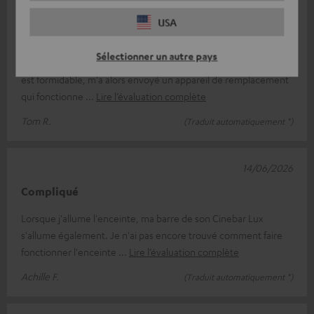
17/06/2026
USA
Ce n'est pas la poule aux œufs d'or, mais bon.
Sélectionner un autre pays
Au début, l'appareil ne fonctionnait pas. Le service client, qui
est formidable, m'a alors envoyé un appareil de remplacement
qui fonctionne
Lire l’évaluation complète
Tom R.
(Traduit automatiquement *)
14/06/2026
Compliqué
Lorsque j'allume l'enceinte, ma barre de son Cinebar Lux
s'allume également. Je n'ai pas encore trouvé comment faire
fonctionner l'enceinte
Lire l’évaluation complète
Achille F.
(Traduit automatiquement *)