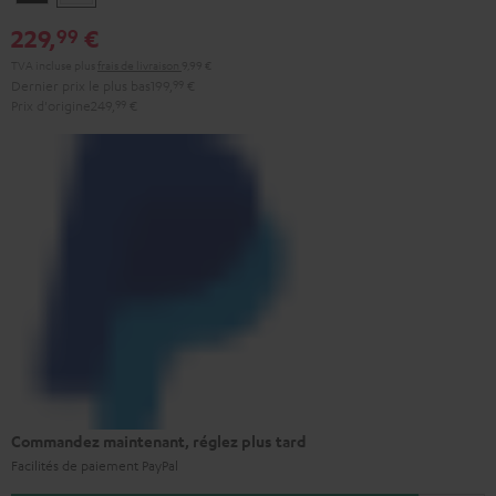
229,
€
99
TVA incluse
plus
frais de livraison
9,99 €
Dernier prix le plus bas
199,
99
€
Prix d'origine
249,
99
€
Commandez maintenant, réglez plus tard
Facilités de paiement PayPal