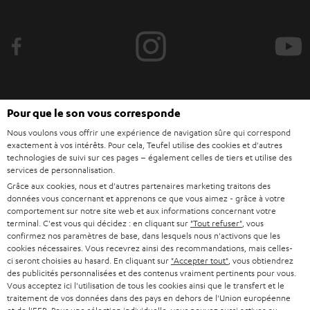
v
e
z
-
v
o
Pour que le son vous corresponde
Catégories
u
Nous voulons vous offrir une expérience de navigation sûre qui correspond
exactement à vos intérêts. Pour cela, Teufel utilise des cookies et d'autres
HOME CINEMA
s
Société
technologies de suivi sur ces pages – également celles de tiers et utilise des
services de personnalisation.
à
SYSTEMES COMPLETS HOME CINEMA
Grâce aux cookies, nous et d'autres partenaires marketing traitons des
SUPPORT
l
Boutiques en ligne Teufel
données vous concernant et apprenons ce que vous aimez - grâce à votre
comportement sur notre site web et aux informations concernant votre
BARRES DE SON
a
CARRIÈRE
terminal. C'est vous qui décidez : en cliquant sur
"Tout refuser"
, vous
ALLEMAGNE
n
confirmez nos paramètres de base, dans lesquels nous n'activons que les
STEREO
cookies nécessaires. Vous recevrez ainsi des recommandations, mais celles-
PRESSE
e
ci seront choisies au hasard. En cliquant sur
"Accepter tout"
, vous obtiendrez
AUTRICHE
SMART HOME
des publicités personnalisées et des contenus vraiment pertinents pour vous.
w
B2B
Vous acceptez ici l'utilisation de tous les cookies ainsi que le transfert et le
s
traitement de vos données dans des pays en dehors de l'Union européenne
SUISSE
BLUETOOTH