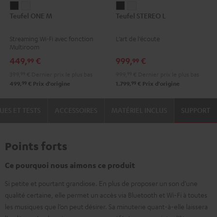
Teufel
Teufel
Teufel
Teufel
Teufel ONE M
Teufel STEREO L
ONE
ONE
STEREO
STEREO
M
M
L
L
Streaming Wi-Fi avec fonction
L’art de l’écoute
Noir
Blanc
Noir
Blanc
Multiroom
449,
€
999,
€
99
99
399,
99
€
Dernier prix le plus bas
999,
99
€
Dernier prix le plus bas
99
99
499,
€
Prix d'origine
1.799,
€
Prix d'origine
UES ET TESTS
ACCESSOIRES
MATÉRIEL INCLUS
SUPPORT
Points forts
Ce pourquoi nous aimons ce produit
Si petite et pourtant grandiose. En plus de proposer un son d’une
qualité certaine, elle permet un accès via Bluetooth et Wi-Fi à toutes
les musiques que l’on peut désirer. Sa minuterie quant-à-elle laissera