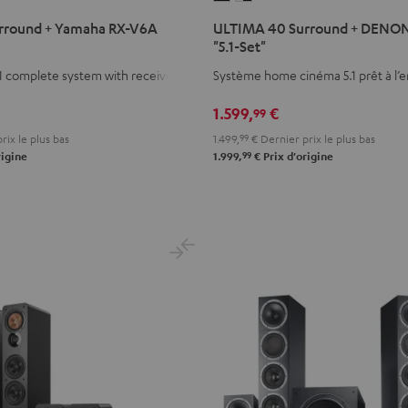
40
40
rround + Yamaha RX-V6A
ULTIMA 40 Surround + DENO
Surround
Surround
"5.1-Set"
+
+
1 complete system with receiver
Système home cinéma 5.1 prêt à l’
DENON
DENON
X2800H
X2800H
1.599,
€
99
DAB
DAB
rix le plus bas
1.499,
99
€
Dernier prix le plus bas
e
"5.1-
"5.1-
99
rigine
1.999,
€
Prix d'origine
Set"
Set"
Noir
Blanc
/
Noir