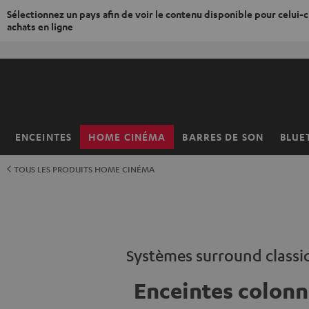
Sélectionnez un pays afin de voir le contenu disponible pour celui-ci
achats en ligne
ERS LE
ONTENU
ENCEINTES
HOME CINÉMA
BARRES DE SON
BLUE
Page
d’accueil
TOUS LES PRODUITS HOME CINÉMA
Systèmes surround classi
Enceintes colonn