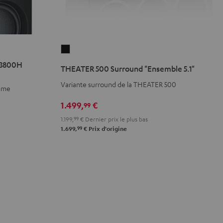
THEATER
500
X3800H
THEATER 500 Surround "Ensemble 5.1"
Surround
Variante surround de la THEATER 500
"Ensemble
amme
5.1"
1.499,
€
99
Noir
1.199,
99
€
Dernier prix le plus bas
99
1.699,
€
Prix d'origine