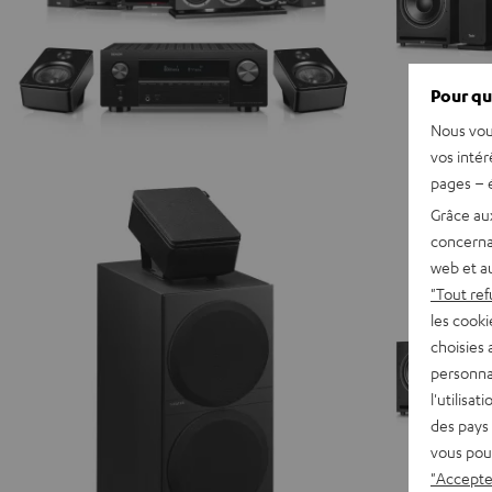
Pour qu
Nous vou
vos intér
pages – é
Grâce au
concerna
web et au
"Tout ref
les cooki
choisies 
personna
l'utilisa
des pays 
vous pou
"Accepter