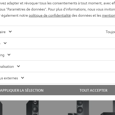
vez adapter et révoquer tous les consentements à tout moment, avec ef
 sous "Paramètres de données". Pour plus d'informations, nous vous inviton
THEATER
r également notre
politique de confidentialité
des données et les
mention
500
THEATER 500 Surround Direct 
round Power Edition "5.1-Set"
Surround
Avec des émetteurs directs pour un
aire
Toujou
Direct
L
précise
"Ensemble
e
1.599,
€
99
5.1"
ix le plus bas
Noir
1.299,
99
€
Dernier prix le plus bas
ing
rigine
99
1.799,
€
Prix d'origine
alisation
us externes
APPLIQUER LA SÉLECTION
TOUT ACCEPTER