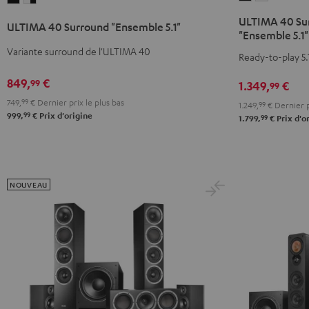
40
40
40
40
ULTIMA 40 Su
ULTIMA 40 Surround "Ensemble 5.1"
Surround
Surround
Surround
Surround
"Ensemble 5.1"
+
+
"Ensemble
"Ensemble
Variante surround de l'ULTIMA 40
Ready-to-play 5.
Yamaha
Yamaha
5.1"
5.1"
RX-
RX-
Noir
Blanc
849,
€
99
1.349,
€
99
V6A
V6A
/
749,
99
€
Dernier prix le plus bas
1.249,
99
€
Dernier p
"Ensemble
"Ensembl
Noir
99
999,
€
Prix d'origine
99
1.799,
€
Prix d'o
5.1"
5.1"
Noir
Blanc
NOUVEAU