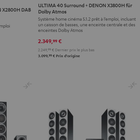
40
40
ULTIMA 40 Surround + DENON X3800H für
N X2800H DAB
Surround
Surround
Dolby Atmos
+
+
Système home cinéma 5.1.2 prêt à l’emploi, incluant
un caisson de basses, une enceinte centrale et des
emploi
DENON
DENON
enceintes Dolby Atmos
X3800H
X3800H
2.349,
€
für
für
99
Dolby
Dolby
2.249,
99
€
Dernier prix le plus bas
Atmos
Atmos
99
3.099,
€
Prix d'origine
Noir
Blanc