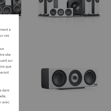
ement à
sur ces
ous
re site
quant sur
vons que
seront
es dans
elle,
r avec