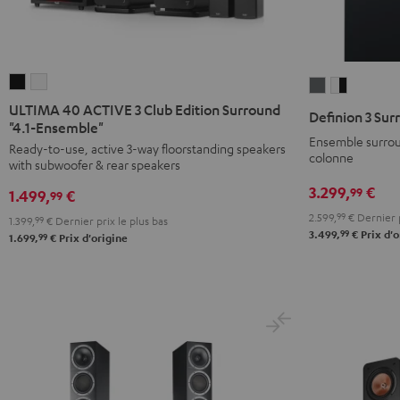
ULTIMA
ULTIMA
Definion
Definion
40
40
3
3
ULTIMA 40 ACTIVE 3 Club Edition Surround
Definion 3 Sur
ACTIVE
ACTIVE
"4.1-Ensemble"
Surround
Surround
Ensemble surro
3
3
Ready-to-use, active 3-way floorstanding speakers
"Ensemble
"Ensembl
colonne
with subwoofer & rear speakers
Club
Club
5.1"
5.1"
Edition
Edition
3.299,
€
99
Anthracite
Blanc
1.499,
€
99
Surround
Surround
/
2.599,
99
€
Dernier p
1.399,
99
€
Dernier prix le plus bas
"4.1-
"4.1-
99
3.499,
€
Prix d'o
Noir
99
1.699,
€
Prix d'origine
Ensemble"
Ensemble"
Noir
Blanc