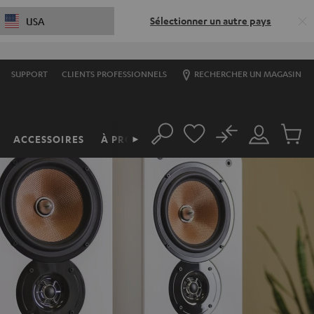
Sélectionner un autre pays
USA
SUPPORT
CLIENTS PROFESSIONNELS
RECHERCHER UN MAGASIN
No
ACCESSOIRES
À PROPOS
►
Rechercher
Mon
Produit
compte
du
panier