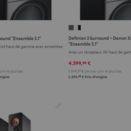
Definion
Definion
3
3
Definion 3 Surround + Denon 
round "Ensemble 5.1"
Surround
Surround
"Ensemble 5.1"
und haut de gamme avec enceintes
+
+
e
Avec un récepteur AV haut de g
Denon
Denon
4.599,
€
99
X3800H
X3800H
"Ensemble
"Ensemble
rix le plus bas
3.899,
99
€
Dernier prix le plus bas
99
rigine
5.1"
5.1"
5.299,
€
Prix d'origine
Anthracite
Blanc
/
Noir