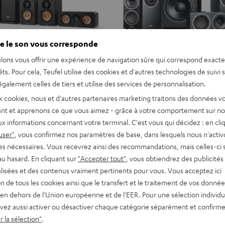
e le son vous corresponde
lons vous offrir une expérience de navigation sûre qui correspond exact
êts. Pour cela, Teufel utilise des cookies et d'autres technologies de suivi 
galement celles de tiers et utilise des services de personnalisation.
x cookies, nous et d'autres partenaires marketing traitons des données v
nt et apprenons ce que vous aimez - grâce à votre comportement sur not
x informations concernant votre terminal. C'est vous qui décidez : en cli
user"
, vous confirmez nos paramètres de base, dans lesquels nous n'acti
es nécessaires. Vous recevrez ainsi des recommandations, mais celles-ci 
au hasard. En cliquant sur
"Accepter tout"
, vous obtiendrez des publicités
lisées et des contenus vraiment pertinents pour vous. Vous acceptez ici
tion de tous les cookies ainsi que le transfert et le traitement de vos donné
en dehors de l'Union européenne et de l'EER. Pour une sélection individu
vez aussi activer ou désactiver chaque catégorie séparément et confirme
 la sélection"
.