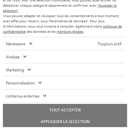
g
et de l'EER. Pour une sélection individuelle, vous pouvez aussi activer ou
6000 SW
désactiver chaque catégorie séparément et confirmer avec
"Accepter la
e
sélection"
.
Livret de sécurité: Caisson de basses actif S 6000 SW
Vous pouvez adapter et révoquer tous les consentements à tout moment,
a
avec effet pour l’avenir, sous "Paramètres de données". Pour plus
Mode d’emploi: DENON AVC-X3800H
b
d'informations, nous vous invitons à consulter également notre
politique de
confidentialité
des données et les
mentions légales
.
l
e
Nécessaire
Toujours actif
I
Informations relatives à l’expédition
s
Analyse
n
f
Marketing
o
I
Personnalisation
Garantie légale
r
n
m
contenus externes
f
a
o
D
Votre conseil d'achat personnalisé
TOUT ACCEPTER
t
r
é
(00)800 200 300 40
i
Lancer
APPLIQUER LA SÉLECTION
le
Lundi-vendredi de 09:00 à 17:00 ; fermé le samedi,
m
t
o
chat