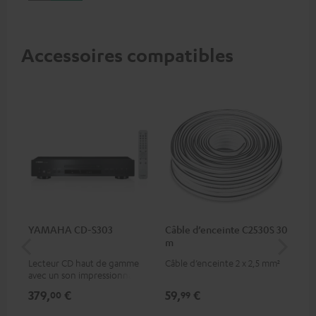
Accessoires compatibles
YAMAHA CD-S303
Câble d’enceinte C2530S 30
Câ
m
30
Lecteur CD haut de gamme
Câble d’enceinte 2 x 2,5 mm²
Câb
avec un son impressionnant
et une finition de qualité
379,
€
59,
€
99
00
99