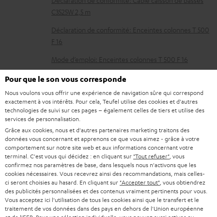
c
C3525W 2,5 m
u
m
Déclaration de conformité: Enceintes colonnes T 500
F 16
e
n
Mode d’emploi: Enceintes colonnes T 500 F 16
t
Guide de démarrage rapide: Enceintes colonnes T
Pour que le son vous corresponde
s
500 F 16
Nous voulons vous offrir une expérience de navigation sûre qui correspond
t
exactement à vos intérêts. Pour cela, Teufel utilise des cookies et d'autres
Livret de sécurité: Enceintes colonnes T 500 F 16
technologies de suivi sur ces pages – également celles de tiers et utilise des
é
services de personnalisation.
Mode d’emploi: Enceinte centrale T 500 C 16
l
Grâce aux cookies, nous et d'autres partenaires marketing traitons des
données vous concernant et apprenons ce que vous aimez - grâce à votre
Mode d’emploi: Paire d'enceintes dipolaires T 500 D 16
é
comportement sur notre site web et aux informations concernant votre
terminal. C'est vous qui décidez : en cliquant sur
"Tout refuser"
, vous
c
Guide de démarrage rapide: Paire d'enceintes
confirmez nos paramètres de base, dans lesquels nous n'activons que les
dipolaires T 500 D 16
h
cookies nécessaires. Vous recevrez ainsi des recommandations, mais celles-
ci seront choisies au hasard. En cliquant sur
"Accepter tout"
, vous obtiendrez
a
Mode d’emploi: Caisson de basses actif S 6000 SW
des publicités personnalisées et des contenus vraiment pertinents pour vous.
Vous acceptez ici l'utilisation de tous les cookies ainsi que le transfert et le
r
Guide de démarrage rapide: Caisson de basses actif S
traitement de vos données dans des pays en dehors de l'Union européenne