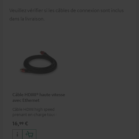
Veuillez vérifier si les câbles de connexion sont inclus
dans la livraison.
Câble HDMI® haute vitesse
avec Ethernet
Câble HDMI high speed
prenant en charge tous les
formats 2.0 comme 4K
16,
€
99
50/60p et 4K 3D