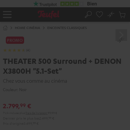
ERS LE
ONTENU
No
Sau
Page
Rechercher
Produi
d’accueil
du
HOME CINÉMA
ENCEINTES CLASSIQUES
panier
PROMO
(4)
THEATER 500 Surround + DENON
X3800H "5.1-Set"
Chez vous comme au cinéma
Couleur:
Noir
2.799,
€
99
TVA incluse
plus
frais de livraison
99,99 €
Dernier prix le plus bas
2.499,
99
€
Prix d'origine
3.499,
99
€