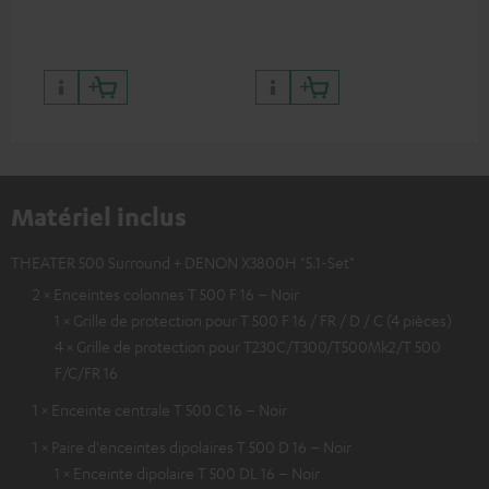
Matériel inclus
THEATER 500 Surround + DENON X3800H "5.1-Set"
2 × Enceintes colonnes T 500 F 16 – Noir
1 × Grille de protection pour T 500 F 16 / FR / D / C (4 pièces)
4 × Grille de protection pour T230C/T300/T500Mk2/T 500
F/C/FR 16
1 × Enceinte centrale T 500 C 16 – Noir
1 × Paire d'enceintes dipolaires T 500 D 16 – Noir
1 × Enceinte dipolaire T 500 DL 16 – Noir