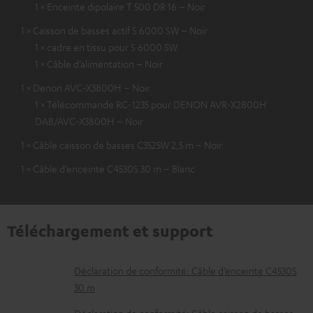
1 × Enceinte dipolaire T 500 DR 16 – Noir
1 × Caisson de basses actif S 6000 SW – Noir
1 × cadre en tissu pour S 6000 SW
1 × Câble d’alimentation – Noir
1 × Denon AVC-X3800H – Noir
1 × Télécommande RC-1235 pour DENON AVR-X2800H
DAB/AVC-X3800H – Noir
1 × Câble caisson de basses C3525W 2,5 m – Noir
1 × Câble d’enceinte C4530S 30 m – Blanc
Téléchargement et support
D
Déclaration de conformité: Câble d’enceinte C4530S
30 m
o
Déclaration de conformité: Câble caisson de basses