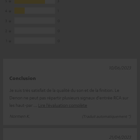
5
3
4
1
3
0
2
0
1
0
10/06/2023
Conclusion
Je suis très satisfait de la qualité du son et de la finition. Le
Denon ne peut pas répartir plusieurs signaux d'entrée RCA sur
les haut-par
Lire l’évaluation complète
Normen K.
(Traduit automatiquement *)
21/04/2023