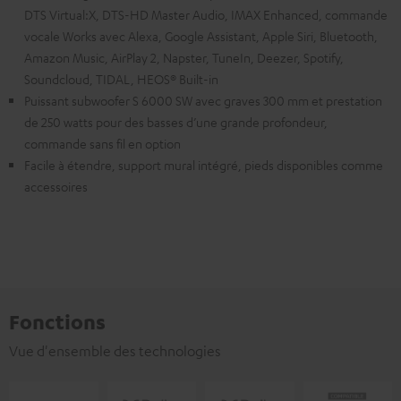
DTS Virtual:X, DTS-HD Master Audio, IMAX Enhanced, commande
vocale Works avec Alexa, Google Assistant, Apple Siri, Bluetooth,
Amazon Music, AirPlay 2, Napster, TuneIn, Deezer, Spotify,
Soundcloud, TIDAL, HEOS® Built-in
Puissant subwoofer S 6000 SW avec graves 300 mm et prestation
de 250 watts pour des basses d’une grande profondeur,
commande sans fil en option
Facile à étendre, support mural intégré, pieds disponibles comme
accessoires
Fonctions
Vue d'ensemble des technologies