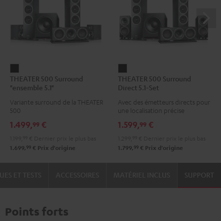
THEATER
THEATER
THEATER 500 Surround
THEATER 500 Surround
500
500
"ensemble 5.1"
Direct 5.1-Set
Surround
Surround
Variante surround de la THEATER
Avec des émetteurs directs pour
"ensemble
Direct
500
une localisation précise
5.1"
5.1-
1.499,
€
1.599,
€
99
99
Noir
Set
1.199,
99
€
Dernier prix le plus bas
1.299,
99
€
Dernier prix le plus bas
Noir
99
99
1.699,
€
Prix d'origine
1.799,
€
Prix d'origine
UES ET TESTS
ACCESSOIRES
MATÉRIEL INCLUS
SUPPORT
Points forts