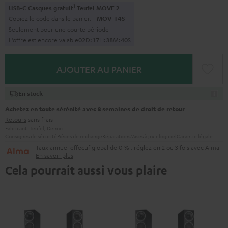
1
USB-C Casques gratuit
Teufel MOVE 2
Copiez le code dans le panier.
MOV-T4S
Seulement pour une courte période
L’offre est encore valable
0
2
D
:
1
7
H
:
3
8
M
:
3
9
S
AJOUTER AU PANIER
En stock
Achetez en toute sérénité avec 8 semaines de droit de retour
Retours
sans frais
Fabricant:
Teufel
,
Denon
Consignes de sécurité
Pièces de rechange
Réparations
Mises à jour logiciel
Garantie légale
Taux annuel effectif global de 0 % : réglez en 2 ou 3 fois avec Alma
En savoir plus
Cela pourrait aussi vous plaire