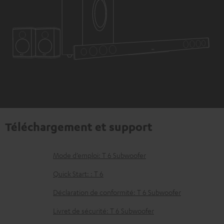
Téléchargement et support
D
Mode d’emploi: T 6 Subwoofer
o
Quick Start: : T 6
c
Déclaration de conformité: T 6 Subwoofer
u
Livret de sécurité: T 6 Subwoofer
m