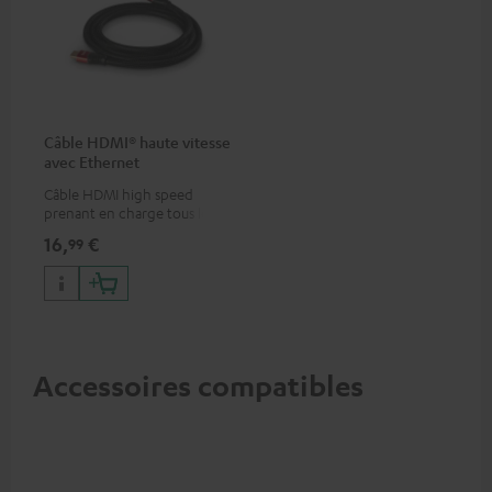
Câble HDMI® haute vitesse
avec Ethernet
Câble HDMI high speed
prenant en charge tous les
formats 2.0 comme 4K
16,
€
99
50/60p et 4K 3D
Accessoires compatibles