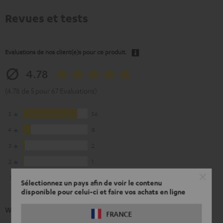
Revues et tests
Evaluations de nos client(e)s pour ce produit.
4.78
(4.78 de 5 pour 67 Evaluations)
5
56
4
8
3
2
2
1
1
0
Sélectionnez un pays afin de voir le contenu
disponible pour celui-ci et faire vos achats en ligne
What our customers are saying
FRANCE