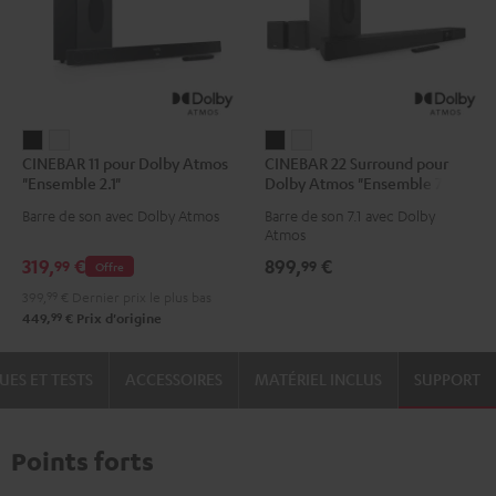
CINEBAR
CINEBAR
CINEBAR
CINEBAR
CINEBAR 11 pour Dolby Atmos
CINEBAR 22 Surround pour
11
11
22
22
"Ensemble 2.1"
Dolby Atmos "Ensemble 7.1"
pour
pour
Surround
Surround
Barre de son avec Dolby Atmos
Barre de son 7.1 avec Dolby
Dolby
Dolby
pour
pour
Atmos
Atmos
Atmos
Dolby
Dolby
319,
€
899,
€
99
99
Offre
"Ensemble
"Ensemble
Atmos
Atmos
399,
99
€
Dernier prix le plus bas
2.1"
2.1"
"Ensemble
"Ensemble
99
449,
€
Prix d'origine
Noir
Blanc
7.1"
7.1"
Noir
Blanc
UES ET TESTS
ACCESSOIRES
MATÉRIEL INCLUS
SUPPORT
Points forts