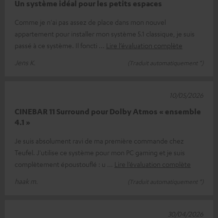
Un système idéal pour les petits espaces
Comme je n'ai pas assez de place dans mon nouvel
appartement pour installer mon système 5.1 classique, je suis
passé à ce système. Il foncti
Lire l’évaluation complète
Jens K.
(Traduit automatiquement *)
10/05/2026
CINEBAR 11 Surround pour Dolby Atmos « ensemble
4.1 »
Je suis absolument ravi de ma première commande chez
Teufel. J'utilise ce système pour mon PC gaming et je suis
complètement époustouflé : u
Lire l’évaluation complète
haak m.
(Traduit automatiquement *)
30/04/2026