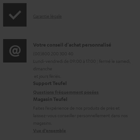
b
o
l
I
Garantie légale
r
e
n
m
s
f
a
o
D
Votre conseil d'achat personnalisé
t
r
é
(00)800 200 300 40
i
Lundi-vendredi de 09:00 à 17:00 ; fermé le samedi,
m
t
o
dimanche
a
a
n
et jours fériés.
t
i
s
Support Teufel
i
l
r
Questions fréquemment posées
Magasin Teufel
o
s
e
Faites l’expérience de nos produits de près et
n
c
l
laissez-vous conseiller personnellement dans nos
s
o
a
magasins.
r
n
t
Vue d’ensemble
e
t