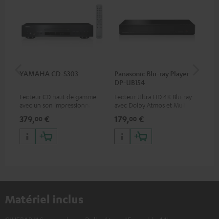
YAMAHA CD-S303
Panasonic Blu-ray Player
Câ
DP-UB154
C75
Lecteur CD haut de gamme
Lecteur Ultra HD 4K Blu-ray
Câb
avec un son impressionnant
avec Dolby Atmos et Multi
TOS
et une finition de qualité
HDR, inclus HDR10+ pour une
379,
€
179,
€
19
00
00
qualité d’image incroyable et
des couleurs contrastées
Matériel inclus