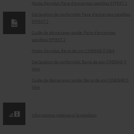
e
Mode d’emploi: Paire d'enceintes satellites EFFEKT 2
n
Déclaration de conformité: Paire d'enceintes satellites
t
EFFEKT 2
s
Guide de démarrage rapide: Paire d'enceintes
t
satellites EFFEKT 2
é
Mode d’emploi: Barre de son CINEBAR 11 Mk4
l
Déclaration de conformité: Barre de son CINEBAR 11
é
Mk4
c
Guide de démarrage rapide: Barre de son CINEBAR 11
h
Mk4
a
r
g
I
Informations relatives à l’expédition
e
n
a
f