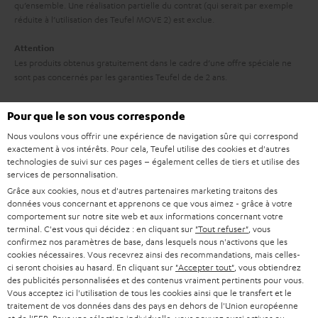
o
qu’ensemble. Une réalisation partielle du contrat (qui serait par exemple
t
n
réduite à l’utilisation des Teufel MOVE 2) est exclue.
i
Attention
e
Les produits obtenus gratuitement dans le cadre d’une offre spéciale ne
sont pas concernés par les garanties Teufel de de 2 ans.
Livraison
Pour que le son vous corresponde
La livraison des Teufel MOVE 2 n’a pas nécessairement lieu en même
temps que celle du produit que ces écouteurs accompagnent.
Nous voulons vous offrir une expérience de navigation sûre qui correspond
exactement à vos intérêts. Pour cela, Teufel utilise des cookies et d'autres
technologies de suivi sur ces pages – également celles de tiers et utilise des
services de personnalisation.
Grâce aux cookies, nous et d'autres partenaires marketing traitons des
données vous concernant et apprenons ce que vous aimez - grâce à votre
comportement sur notre site web et aux informations concernant votre
8 semaines d'essai
terminal. C'est vous qui décidez : en cliquant sur
"Tout refuser"
, vous
confirmez nos paramètres de base, dans lesquels nous n'activons que les
cookies nécessaires. Vous recevrez ainsi des recommandations, mais celles-
Retours sans frais
ci seront choisies au hasard. En cliquant sur
"Accepter tout"
, vous obtiendrez
des publicités personnalisées et des contenus vraiment pertinents pour vous.
Service client à vie
Vous acceptez ici l'utilisation de tous les cookies ainsi que le transfert et le
traitement de vos données dans des pays en dehors de l'Union européenne