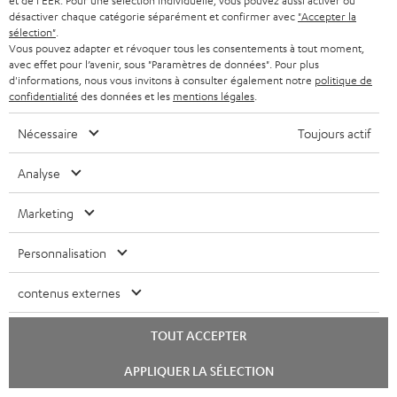
et de l'EER. Pour une sélection individuelle, vous pouvez aussi activer ou
Plus de 45 ans d'expertise
désactiver chaque catégorie séparément et confirmer avec
"Accepter la
sélection"
.
Vous pouvez adapter et révoquer tous les consentements à tout moment,
avec effet pour l’avenir, sous "Paramètres de données". Pour plus
d'informations, nous vous invitons à consulter également notre
politique de
confidentialité
des données et les
mentions légales
.
Nécessaire
Toujours actif
Analyse
Marketing
Teufel adhère à la Fédération du e-commerce et de la vente à distance (Fevad) et à sa charte
qualité. La Fevad est membre du réseau européen Ecommerce Europe Trustmark.
Personnalisation
contenus externes
TOUT ACCEPTER
Lancer
APPLIQUER LA SÉLECTION
le
chat