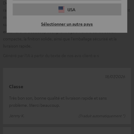
De nombreux clients mettent en avant la configuration facile et
USA
rapide ainsi que l'interaction sans faille des composants. Il est souvent
mentionné un son puissant et équilibré avec un bon effet
Sélectionner un autre pays
surround/Dolby Atmos et un caisson de basses robuste et peu
encombrant. Beaucoup soulignent également la construction
compacte, la finition solide, ainsi que l'emballage sécurisé et la
livraison rapide.
Généré par l’IA à partir du texte de nos avis client·e·s
18/07/2026
Classe
Très bon son, bonne qualité et livraison rapide et sans
problème. Merci beaucoup.
Jenny K.
(Traduit automatiquement *)