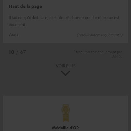
Haut de la page
Il fait ce qu'il doit faire, c'est de très bonne qualité et le son est
excellent.
Falk L.
(Traduit automatiquement *)
*
10
/ 67
traduit automatiquement par
DeepL
VOIR PLUS
Médaille d'OR