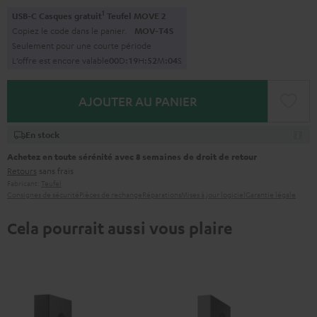
1
USB-C Casques gratuit
Teufel MOVE 2
Copiez le code dans le panier.
MOV-T4S
Seulement pour une courte période
L’offre est encore valable
0
0
D
:
1
9
H
:
5
2
M
:
0
3
S
AJOUTER AU PANIER
En stock
Achetez en toute sérénité avec 8 semaines de droit de retour
Retours
sans frais
Fabricant:
Teufel
Consignes de sécurité
Pièces de rechange
Réparations
Mises à jour logiciel
Garantie légale
Cela pourrait aussi vous plaire