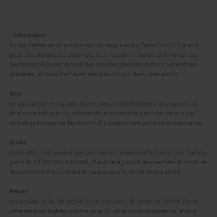
i
l
a
v
a
c
e
1
Information
t
t
s
En cas d’achat de ce produit seul un casque audio Teufel MOVE 2 gratuit
i
peut être attribué. Le décompte ou le retour en liquide de la valeur des
à
Teufel MOVE 2 sont impossibles. Les marchandises B-stock, les éditions
v
l
spéciales, les bons d’achat ne sont pas compris dans cette action.
e
’
Bons
s
e
En tant qu’élément gratuit les écouteurs Teufel MOVE 2 ne peuvent pas
à
être combinés avec un bon lors de la commande. Les bons ne sont pas
x
utilisables lorsque les Teufel MOVE 2 gratuits font partie de la commande.
l
p
a
Durée
é
Cette offre n’est valable que pour les commandes effectuées chez Teufel à
g
d
partir du 03.08.2026 à 00h00. Elle durera jusqu’à l’épuisement du stock de
a
Teufel MOVE 2 ou prendra fin au plus tard le 08.08.2026 à 23h59.
i
r
t
Retour
a
i
Les écouteurs Teufel MOVE 2 ont une valeur de vente de 29,99 €. Cette
offre est à considérer comme un tout. Les services proposés ne le sont
n