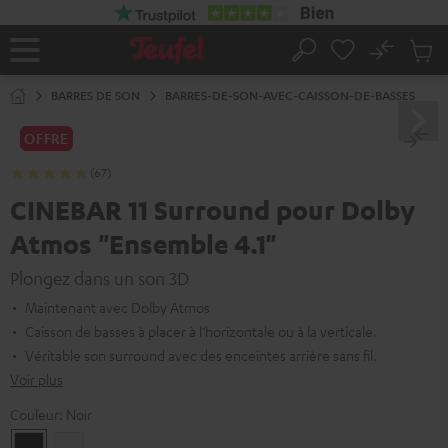
ERS LE
ONTENU
No
Sau
Page
Rechercher
Produi
d’accueil
du
BARRES DE SON
BARRES-DE-SON-AVEC-CAISSON-DE-BASSES
panier
OFFRE
(67)
CINEBAR 11 Surround pour Dolby
Atmos "Ensemble 4.1"
Plongez dans un son 3D
Maintenant avec Dolby Atmos
Caisson de basses à placer à l’horizontale ou à la verticale.
Véritable son surround avec des enceintes arrière sans fil.
Voir plus
Couleur:
Noir
Noir
Blanc