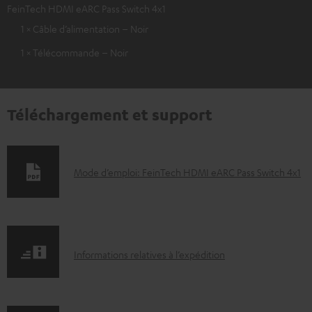
FeinTech HDMI eARC Pass Switch 4x1
1 × Câble d’alimentation – Noir
1 × Télécommande – Noir
Téléchargement et support
D
Mode d’emploi: FeinTech HDMI eARC Pass Switch 4x1
o
c
u
I
m
Informations relatives à l’expédition
n
e
f
n