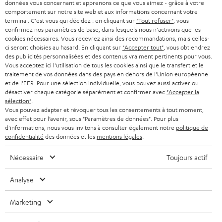
PRESSE
données vous concernant et apprenons ce que vous aimez - grâce à votre
e
AUTRICHE
comportement sur notre site web et aux informations concernant votre
SMART HOME
w
terminal. C'est vous qui décidez : en cliquant sur
"Tout refuser"
, vous
B2B
confirmez nos paramètres de base, dans lesquels nous n'activons que les
s
cookies nécessaires. Vous recevrez ainsi des recommandations, mais celles-
SUISSE
BLUETOOTH
BLOG
ci seront choisies au hasard. En cliquant sur
"Accepter tout"
, vous obtiendrez
l
des publicités personnalisées et des contenus vraiment pertinents pour vous.
CASQUES AUDIO
e
Vous acceptez ici l'utilisation de tous les cookies ainsi que le transfert et le
PAYS-BAS
NEWSLETTER
traitement de vos données dans des pays en dehors de l'Union européenne
t
CASQUES BLUETOOTH AUDIO
et de l'EER. Pour une sélection individuelle, vous pouvez aussi activer ou
MAGASINS
désactiver chaque catégorie séparément et confirmer avec
"Accepter la
BELGIQUE
t
sélection"
.
SYSTEMES COMPLETS
e
AVANTAGES D’ACHAT
Vous pouvez adapter et révoquer tous les consentements à tout moment,
avec effet pour l’avenir, sous "Paramètres de données". Pour plus
FRANCE
r
ENCEINTES
d'informations, nous vous invitons à consulter également notre
politique de
L’HISTOIRE DE TEUFEL
confidentialité
des données et les
mentions légales
.
POLOGNE
ULTIMA
MANAGEMENT
Nécessaire
Toujours actif
ÉCOUTEURS INTRA-AURICULAIRES
ESPAGNE
DEVELOPPEMENT DURABLE
Analyse
Sous réserve de modifications techniques, de fautes de frappe et d’autres
FANSHOP
VALEURS
erreurs. Les accessoires figurant sur l’image ne font pas partie du contenu de
Marketing
ITALIE
livraison. D’éventuels frais d’élimination des batteries sont inclus dans le prix.
NOUVEAUTÉS
ACCESSIBILITÉ