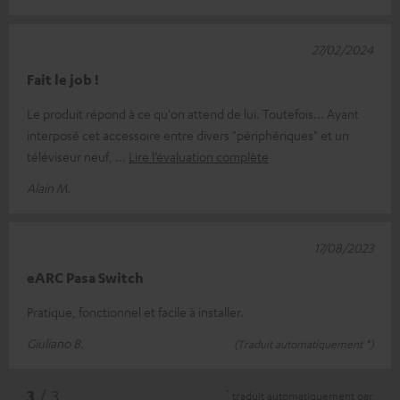
27/02/2024
Fait le job !
Le produit répond à ce qu'on attend de lui. Toutefois... Ayant
interposé cet accessoire entre divers "périphériques" et un
téléviseur neuf,
Lire l’évaluation complète
Alain M.
17/08/2023
eARC Pasa Switch
Pratique, fonctionnel et facile à installer.
Giuliano B.
(Traduit automatiquement *)
*
3
/ 3
traduit automatiquement par