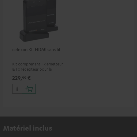
celexon Kit HDMI sans fil
Kit comprenant 1 x émetteur
& 1 x récepteur pour la
transmission sans fil de
229,
€
99
signaux HDMI (audio/vidéo)
jusqu'à 30 mètres (en visibilité
directe)
Matériel inclus