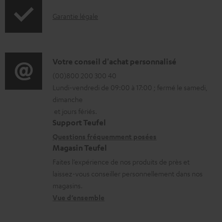
o
t
I
Garantie légale
r
s
n
m
t
f
a
é
o
D
Votre conseil d'achat personnalisé
t
l
r
é
(00)800 200 300 40
i
é
Lundi-vendredi de 09:00 à 17:00 ; fermé le samedi,
m
t
o
c
dimanche
a
a
n
h
et jours fériés.
t
i
s
a
Support Teufel
i
l
r
Questions fréquemment posées
r
Magasin Teufel
o
s
e
g
Faites l’expérience de nos produits de près et
n
c
l
e
laissez-vous conseiller personnellement dans nos
s
o
a
a
magasins.
r
n
t
b
Vue d’ensemble
e
t
i
l