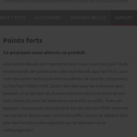
Consignes de sécurité
Pièces de rechange
Réparations
Mises à jour logiciel
Garantie légale
UES ET TESTS
ACCESSOIRES
MATÉRIEL INCLUS
SUPPORT
Points forts
Ce pourquoi nous aimons ce produit
Une qualité élevée est importante pour nous, c'est pourquoi Teufel
recommande des partenaires sélectionnés tels que FeinTech, pour
une interaction techniquement excellente de tous les composants.
Le FeinTech HDMI eARC Switch est idéal pour les scénarios dans
lesquels un projecteur et plusieurs lecteurs plus une barre de son
sont utilisés ou pour les téléviseurs sans ARC ou eARC. Avec cet
appareil, vous pouvez reproduire le son de sources HDMI externes
via une barre de son avec connexion eARC. Le son ne dépend alors
plus des formats audio supportés par le téléviseur ou le
vidéoprojecteur.