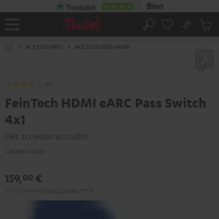
ERS LE
ONTENU
No
Sau
Page
Rechercher
Produi
d’accueil
du
ACCESSOIRES
ACCESSOIRES HDMI
panier
(3)
FeinTech HDMI eARC Pass Switch
4x1
Des accessoires malins
Couleur:
Noir
159,
€
00
TVA incluse
plus
frais de livraison
9,99 €