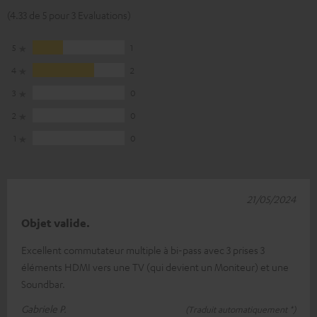
(4.33 de 5 pour 3 Evaluations)
5
1
4
2
3
0
2
0
1
0
21/05/2024
Objet valide.
Excellent commutateur multiple à bi-pass avec 3 prises 3
éléments HDMI vers une TV (qui devient un Moniteur) et une
Soundbar.
Gabriele P.
(Traduit automatiquement *)