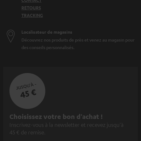
CONTACT
RETOURS
TRACKING
Localisateur de magasins
Découvrez nos produits de près et venez au magasin pour
des conseils personnalisés.
JUSQU'À -
45 €
I
Choisissez votre bon d'achat !
Inscrivez-vous à la newsletter et recevez jusqu'à
n
45 € de remise.
s