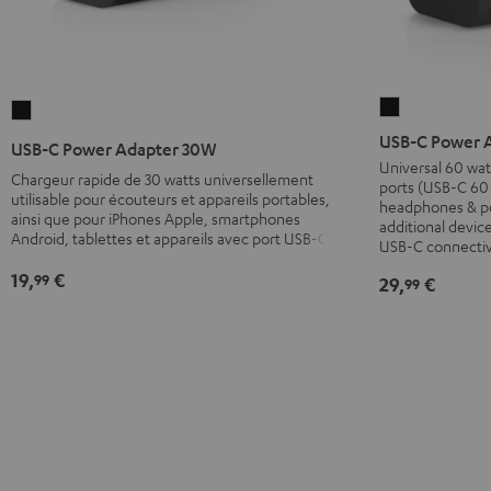
USB-
USB-
C
C
USB-C Power 
USB-C Power Adapter 30W
Power
Power
Universal 60 wat
Chargeur rapide de 30 watts universellement
ports (USB-C 60 
Adapter
Adapter
utilisable pour écouteurs et appareils portables,
headphones & por
60
30W
ainsi que pour iPhones Apple, smartphones
additional devic
Android, tablettes et appareils avec port USB-C
W
Noir
USB-C connectiv
Noir
19,
€
99
29,
€
99