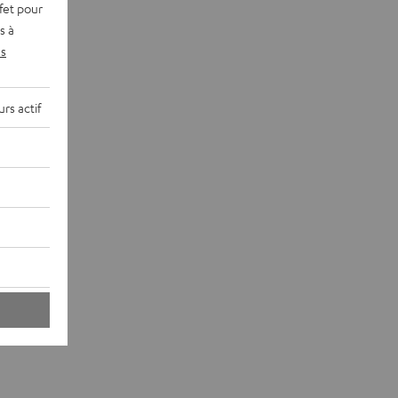
fet pour
s à
s
rs actif