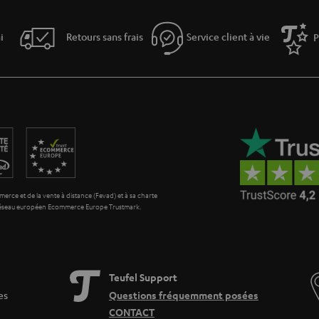
, veillez à prêter attention aux différences de qualité. Le prix le plus bas ne doit pa
e Chine, en particulier, peuvent endommager vos appareils. Votre téléphone porta
arquage CE, ne sont souvent que collés. Par conséquent, veillez toujours à comp
i
Retours sans frais
Service client à vie
P
bank fiable d'un fabricant de marque.
nk ?
ent recommandés lorsque vous voyagez ou que vous prévoyez de partir en week-end
pplémentaires et, s'ils sont équipés de l'USB Type-C PD et de la charge rapide, ils 
ours garder un œil sur le cycle de charge. Le processus de charge lui-même est i
aux technologies les plus récentes : il est difficile d'alimenter les batteries de ma
d'une power-bank ?
mobile est trop faible, il est facile de recharger votre appareil à l'aide d'une batt
els que l'USB-C et l'USB Type A, les derniers power-banks offrent la possibilité de
erce et de la vente à distance (Fevad) et à sa charte
 réseau européen Ecommerce Europe Trustmark.
rant à proximité, il suffit de connecter le câble de charge de votre smartphone vi
power-bank lui-même est vide, il suffit de le rebrancher sur la prise avec le câble
ks modernes vous surprendra.
ent en voyage : Teufel & VARTA
Teufel Support
onctionnels à haute capacité de la marque VARTA, dont la réputation n’est plus à fa
es
Questions fréquemment posées
e technologie de pointe et une durabilité et une fabrication de haute qualité. Pour
 même la charge sans fil est possible, afin que vous puissiez utiliser votre chargeur
CONTACT