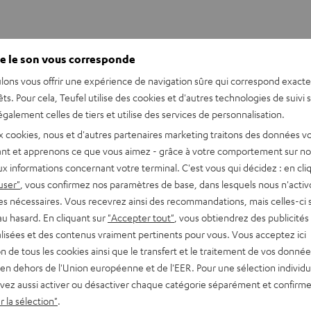
e le son vous corresponde
lons vous offrir une expérience de navigation sûre qui correspond exact
êts. Pour cela, Teufel utilise des cookies et d'autres technologies de suivi 
galement celles de tiers et utilise des services de personnalisation.
x cookies, nous et d'autres partenaires marketing traitons des données v
nt et apprenons ce que vous aimez - grâce à votre comportement sur not
x informations concernant votre terminal. C'est vous qui décidez : en cli
user"
, vous confirmez nos paramètres de base, dans lesquels nous n'acti
es nécessaires. Vous recevrez ainsi des recommandations, mais celles-ci 
au hasard. En cliquant sur
"Accepter tout"
, vous obtiendrez des publicités
lisées et des contenus vraiment pertinents pour vous. Vous acceptez ici
tion de tous les cookies ainsi que le transfert et le traitement de vos donné
en dehors de l'Union européenne et de l'EER. Pour une sélection individu
vez aussi activer ou désactiver chaque catégorie séparément et confirme
 la sélection"
.