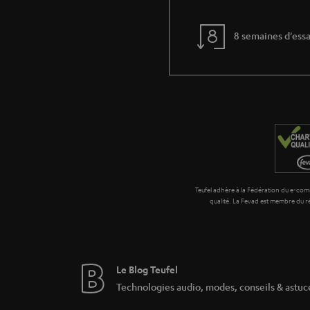
trouver la meilleure batterie externe pour vous
produits bon marché ou sans nom provenant d
Malheureusement, certains sceaux, comme le m
8 semaines d'essa
plutôt quelques euros de plus dans un power-
Quand ai-je besoin d'un power-ba
Les blocs d'alimentation sont particulièrem
ils vous offrent des heures de conversation su
l'indicateur de charge LED, vous pouvez touj
recharge sans-fil est également possible grâce 
Comment fonctionne la recharge 
Si le niveau de la batterie de votre téléphone 
leur capacité et à leurs multiples ports USB t
Teufel adhère à la Fédération du e-comm
qualité. La Fevad est membre du
en même temps. S'il n'y a pas de prise de cou
bank et la charge peut commencer. Lorsque le 
prochain voyage. La capacité des power-ban
Quand deux grandes marques part
Le Blog Teufel
Vous trouverez ici des blocs d'alimentation f
Technologies audio, modes, conseils & astuc
qualité-prix, une histoire impressionnante, un
équipés de ports USB de type USB C et USB A et