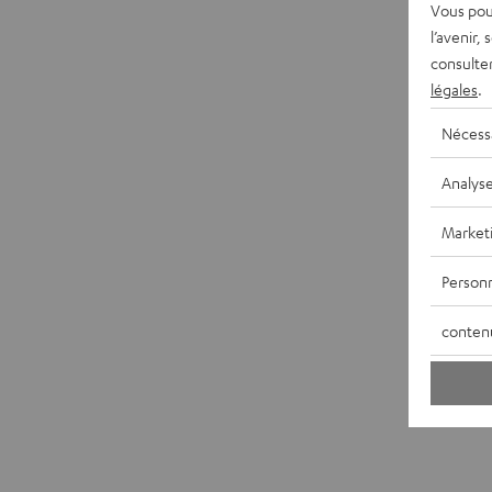
Vous pou
l’avenir,
consulte
légales
.
Nécess
Analys
Market
Personn
conten