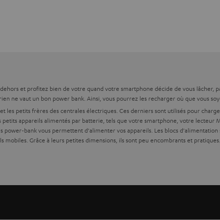
 dehors et profitez bien de votre quand votre smartphone décide de vous lâcher, par
, rien ne vaut un bon power bank. Ainsi, vous pourrez les recharger où que vous soy
t les petits frères des centrales électriques. Ces derniers sont utilisés pour charg
petits appareils alimentés par batterie, tels que votre smartphone, votre lecteur 
les power-bank vous permettent d'alimenter vos appareils. Les blocs d'alimentatio
s mobiles. Grâce à leurs petites dimensions, ils sont peu encombrants et pratiques.
arleurs USB,
s de l'achat d'un power-bank ?
lue. Il existe de nombreux chargeurs sur le marché. Vous trouverez souvent parmi eux