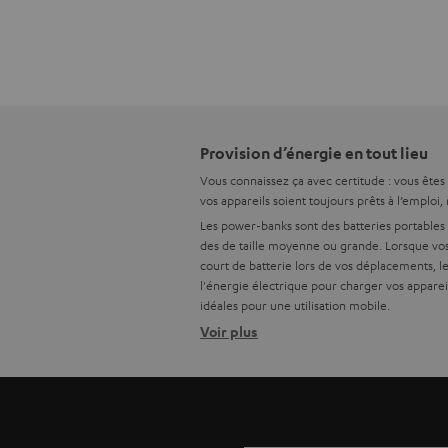
Provision d’énergie en tout lieu
Vous connaissez ça avec certitude : vous êtes
vos appareils soient toujours prêts à l’emploi
Les power-banks sont des batteries portables e
des
de taille moyenne ou grande. Lorsque vos 
court de batterie lors de vos déplacements, 
l'énergie électrique pour charger vos appareil
idéales pour une utilisation mobile.
Voir plus
Qu’est-ce-qu’un power-bank ?
enceintes portables
vos écouteurs
vos haut-p
Que dois-je prendre en compte lor
La sécurité de la charge est la priorité abso