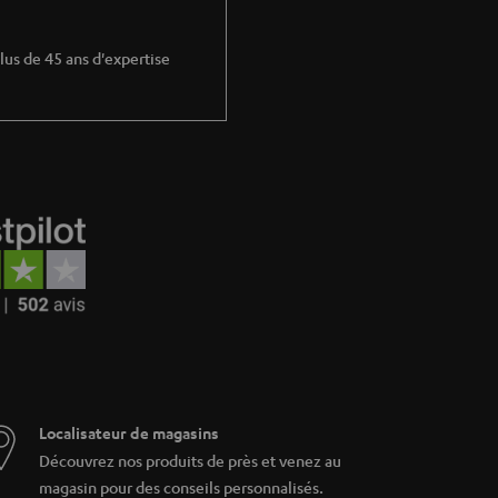
s être le critère de la décision d'achat. Les
ble n'aime pas la surtension.
arer les données techniques et investissez
lus de 45 ans d'expertise
. En tant que chargeur de capacité adaptée,
assurent une charge ultrarapide. Grâce à
ndépendant du réseau et de l'emplacement. La
nière plus pratique.
erie externe telle qu'un power-bank. Grâce à
 charger un nombre correspondant d'appareils
a un câble USB au port USB de votre power-
 de charge inclus et de le recharger pour le
Localisateur de magasins
ire. VARTA convainc par un très bon rapport
Découvrez nos produits de près et venez au
 une utilisation optimale, les power-banks sont
 de la manière la plus flexible possible.
magasin pour des conseils personnalisés.