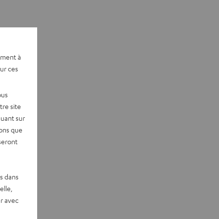
ement à
sur ces
ous
re site
quant sur
vons que
seront
es dans
elle,
r avec