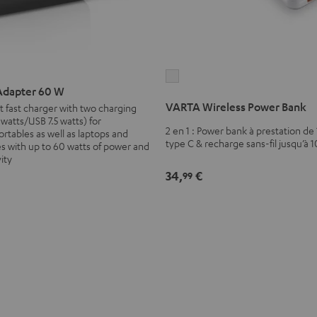
VARTA
Adapter 60 W
Wireless
VARTA Wireless Power Bank
t fast charger with two charging
Power
watts/USB 7.5 watts) for
Bank
2 en 1 : Power bank à prestation de
tables as well as laptops and
type C & recharge sans-fil jusqu’à 1
Blanc
es with up to 60 watts of power and
ity
34,
€
99