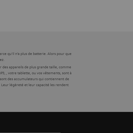
ce qu’il n’a plus de batterie. Alors pour que
ez.
er des appareils de plus grande taille, comme
MP3,
, votre tablette,
ou vos vêtements, sont à
n sont des accumulateurs qui contiennent de
 Leur légèreté et leur capacité les rendent
 des batteries de qualité inférieure. Pour