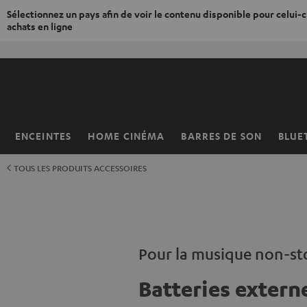
Sélectionnez un pays afin de voir le contenu disponible pour celui-ci
achats en ligne
ERS LE
ONTENU
ENCEINTES
HOME CINÉMA
BARRES DE SON
BLUE
Page
d’accueil
TOUS LES PRODUITS ACCESSOIRES
Pour la musique non-st
Batteries extern