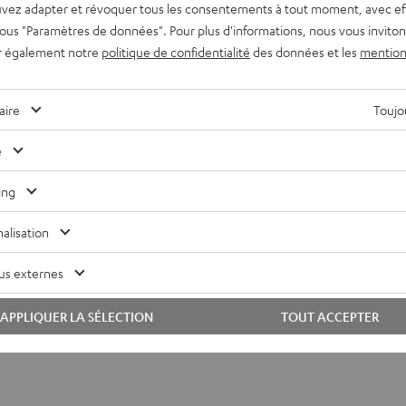
vez adapter et révoquer tous les consentements à tout moment, avec ef
 sous "Paramètres de données". Pour plus d'informations, nous vous inviton
r également notre
politique de confidentialité
des données et les
mention
aire
Toujou
e
ing
alisation
us externes
APPLIQUER LA SÉLECTION
TOUT ACCEPTER