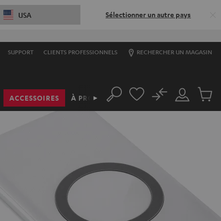
Sélectionner un autre pays
USA
SUPPORT
CLIENTS PROFESSIONNELS
RECHERCHER UN MAGASIN
No
ACCESSOIRES
À PROPOS
►
Rechercher
Mon
Produit
compte
du
panier