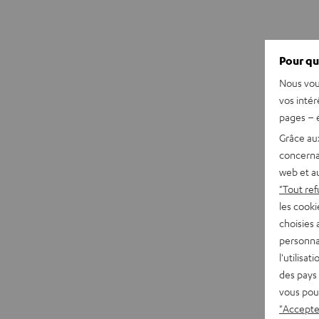
Pour qu
Nous vou
vos intér
pages – é
Grâce au
concerna
web et au
"Tout ref
les cooki
choisies 
personna
l'utilisa
des pays 
vous pou
"Accepter