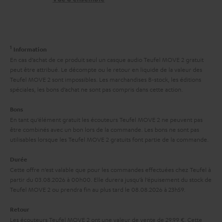
e
t
i
l
a
v
a
c
e
1
Information
t
t
s
En cas d’achat de ce produit seul un casque audio Teufel MOVE 2 gratuit
i
peut être attribué. Le décompte ou le retour en liquide de la valeur des
à
Teufel MOVE 2 sont impossibles. Les marchandises B-stock, les éditions
v
l
spéciales, les bons d’achat ne sont pas compris dans cette action.
e
’
Bons
s
e
En tant qu’élément gratuit les écouteurs Teufel MOVE 2 ne peuvent pas
à
être combinés avec un bon lors de la commande. Les bons ne sont pas
x
utilisables lorsque les Teufel MOVE 2 gratuits font partie de la commande.
l
p
a
Durée
é
Cette offre n’est valable que pour les commandes effectuées chez Teufel à
g
d
partir du 03.08.2026 à 00h00. Elle durera jusqu’à l’épuisement du stock de
a
Teufel MOVE 2 ou prendra fin au plus tard le 08.08.2026 à 23h59.
i
r
t
Retour
a
Les écouteurs Teufel MOVE 2 ont une valeur de vente de 29,99 €. Cette