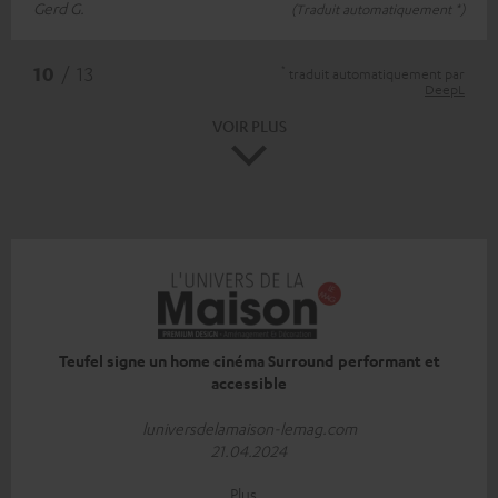
Gerd G.
(Traduit automatiquement *)
*
10
/ 13
traduit automatiquement par
DeepL
VOIR PLUS
Teufel signe un home cinéma Surround performant et
accessible
luniversdelamaison-lemag.com
21.04.2024
Plus…