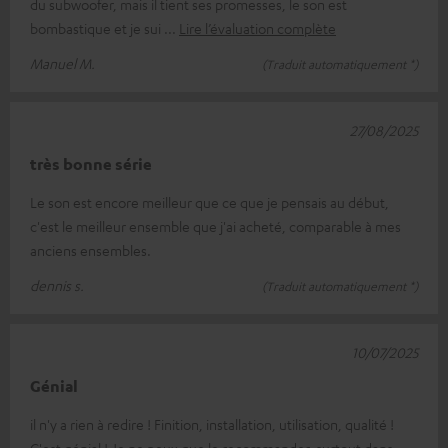
du subwoofer, mais il tient ses promesses, le son est
bombastique et je sui
Lire l’évaluation complète
Manuel M.
(Traduit automatiquement *)
27/08/2025
très bonne série
Le son est encore meilleur que ce que je pensais au début,
c'est le meilleur ensemble que j'ai acheté, comparable à mes
anciens ensembles.
dennis s.
(Traduit automatiquement *)
10/07/2025
Génial
il n'y a rien à redire ! Finition, installation, utilisation, qualité !
C'est génial ! Je ne peux que le recommander, surtout dans