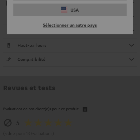
Retour audio
USA
Electronique
Sélectionner un autre pays
Télécommande
Haut-parleurs
Compatibilité
Revues et tests
Evaluations de nos client(e)s pour ce produit.
5
(5 de 5 pour 13 Evaluations)