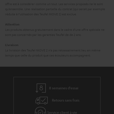
i
offre est à considérer comme un tout. Les services proposés ne le sont
n
o
qu’ensemble. Une réalisation partielle du contrat (qui serait par exemple
t
n
réduite à l’utilisation des Teufel MOVE 2) est exclue.
i
Attention
e
Les produits obtenus gratuitement dans le cadre d’une offre spéciale ne
sont pas concernés par les garanties Teufel de de 2 ans.
Livraison
La livraison des Teufel MOVE 2 n’a pas nécessairement lieu en même
temps que celle du produit que ces écouteurs accompagnent.
8 semaines d'essai
Retours sans frais
Service client à vie