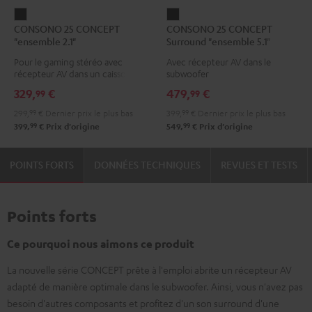
CONSONO
CONSONO
CONSONO 25 CONCEPT
CONSONO 25 CONCEPT
25
25
"ensemble 2.1"
Surround "ensemble 5.1"
CONCEPT
CONCEPT
Pour le gaming stéréo avec
Avec récepteur AV dans le
"ensemble
Surround
récepteur AV dans un caisson
subwoofer
2.1"
"ensemble
329,
€
479,
€
99
99
Noir
5.1"
299,
99
€
Dernier prix le plus bas
399,
99
€
Dernier prix le plus bas
Noir
99
99
399,
€
Prix d'origine
549,
€
Prix d'origine
POINTS FORTS
DONNÉES TECHNIQUES
REVUES ET TESTS
Points forts
Ce pourquoi nous aimons ce produit
La nouvelle série CONCEPT prête à l'emploi abrite un récepteur AV
adapté de manière optimale dans le subwoofer. Ainsi, vous n'avez pas
besoin d'autres composants et profitez d'un son surround d'une