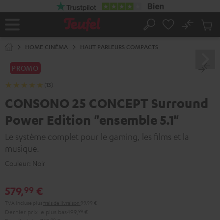
ERS LE
ONTENU
No
Sau
Page
Rechercher
Produi
d’accueil
du
HOME CINÉMA
HAUT PARLEURS COMPACTS
panier
PROMO
(13)
CONSONO 25 CONCEPT Surround
Power Edition "ensemble 5.1"
Le système complet pour le gaming, les films et la
musique.
Couleur:
Noir
579,
€
99
TVA incluse
plus
frais de livraison
99,99 €
Dernier prix le plus bas
499,
99
€