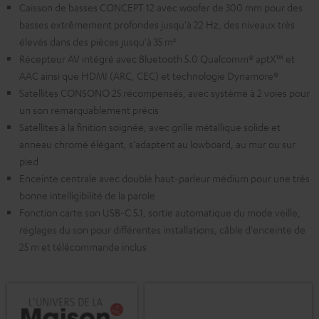
Caisson de basses CONCEPT 12 avec woofer de 300 mm pour des
basses extrêmement profondes jusqu'à 22 Hz, des niveaux très
élevés dans des pièces jusqu'à 35 m²
Récepteur AV intégré avec Bluetooth 5.0 Qualcomm® aptX™ et
AAC ainsi que HDMI (ARC, CEC) et technologie Dynamore®
Satellites CONSONO 25 récompensés, avec système à 2 voies pour
un son remarquablement précis
Satellites à la finition soignée, avec grille métallique solide et
anneau chromé élégant, s'adaptent au lowboard, au mur ou sur
pied
Enceinte centrale avec double haut-parleur médium pour une très
bonne intelligibilité de la parole
Fonction carte son USB-C 5.1, sortie automatique du mode veille,
réglages du son pour différentes installations, câble d'enceinte de
25 m et télécommande inclus