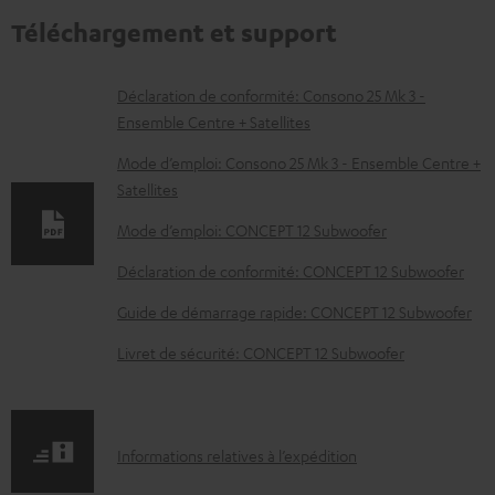
Téléchargement et support
D
Déclaration de conformité: Consono 25 Mk 3 -
Ensemble Centre + Satellites
o
c
Mode d’emploi: Consono 25 Mk 3 - Ensemble Centre +
Satellites
u
m
Mode d’emploi: CONCEPT 12 Subwoofer
e
Déclaration de conformité: CONCEPT 12 Subwoofer
n
Guide de démarrage rapide: CONCEPT 12 Subwoofer
t
Livret de sécurité: CONCEPT 12 Subwoofer
s
t
é
I
Informations relatives à l’expédition
l
n