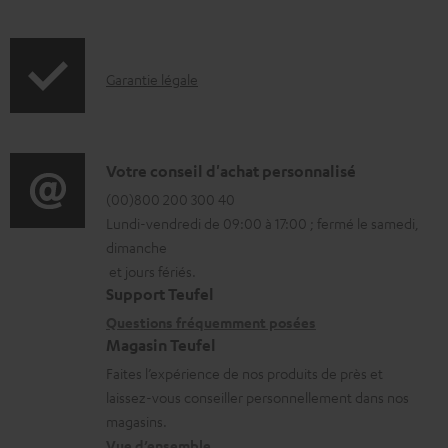
é
f
c
o
h
I
Garantie légale
r
a
n
m
r
f
a
g
o
D
Votre conseil d'achat personnalisé
t
e
r
é
(00)800 200 300 40
i
a
Lundi-vendredi de 09:00 à 17:00 ; fermé le samedi,
m
t
o
b
dimanche
a
a
n
l
et jours fériés.
t
i
s
Support Teufel
e
i
l
r
Questions fréquemment posées
s
Magasin Teufel
o
s
e
Faites l’expérience de nos produits de près et
n
c
l
laissez-vous conseiller personnellement dans nos
s
o
a
magasins.
r
n
t
Vue d’ensemble