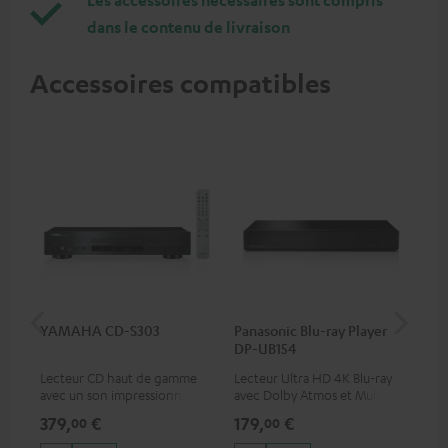
Les accessoires nécessaires sont compris
dans le contenu de livraison
Accessoires compatibles
YAMAHA CD-S303
Panasonic Blu-ray Player
Câ
DP-UB154
C75
Lecteur CD haut de gamme
Lecteur Ultra HD 4K Blu-ray
Câb
avec un son impressionnant
avec Dolby Atmos et Multi
TOS
et une finition de qualité
HDR, inclus HDR10+ pour une
379,
€
179,
€
19
00
00
qualité d’image incroyable et
des couleurs contrastées