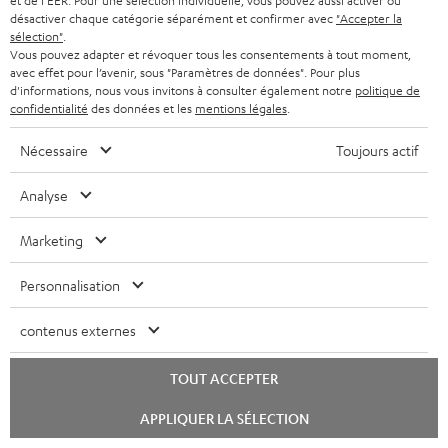
et de l'EER. Pour une sélection individuelle, vous pouvez aussi activer ou
désactiver chaque catégorie séparément et confirmer avec
"Accepter la
sélection"
.
Vous pouvez adapter et révoquer tous les consentements à tout moment,
Le Blog Teufel
avec effet pour l’avenir, sous "Paramètres de données". Pour plus
Technologies audio, modes, conseils & astuces
d'informations, nous vous invitons à consulter également notre
politique de
confidentialité
des données et les
mentions légales
.
Teufel Support
Nécessaire
Toujours actif
Questions fréquemment posées
CONTACT
Analyse
RETOURS
TRACKING
Marketing
Personnalisation
Localisateur de magasins
Découvrez nos produits de près et venez au magasin pour
contenus externes
des conseils personnalisés.
TOUT ACCEPTER
Lancer
APPLIQUER LA SÉLECTION
le
chat