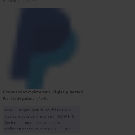
Prix d'origine
749,
99
€
Commandez maintenant, réglez plus tard
Facilités de paiement PayPal
1
USB-C Casques gratuit
Teufel MOVE 2
Copiez le code dans le panier.
MOV-T4S
Seulement pour une courte période
L’offre est encore valable
0
1
D
:
1
1
H
:
1
8
M
:
3
4
S