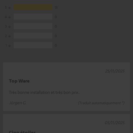
5
13
4
0
3
0
2
0
1
0
25/11/2025
Top Ware
Très bonne installation et très bon prix.
Jürgen G.
(Traduit automatiquement *)
05/11/2025
Cinq étoiles