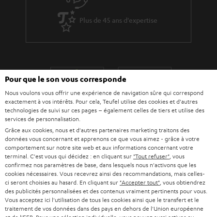
Plus de 45 ans d'expertise
Pour que le son vous corresponde
Nous voulons vous offrir une expérience de navigation sûre qui correspond
exactement à vos intérêts. Pour cela, Teufel utilise des cookies et d'autres
technologies de suivi sur ces pages – également celles de tiers et utilise des
services de personnalisation.
Grâce aux cookies, nous et d'autres partenaires marketing traitons des
Teufel adhère à la Fédération du e-commerce et de la vente à distance (Fevad) et à sa charte
données vous concernant et apprenons ce que vous aimez - grâce à votre
qualité. La Fevad est membre du réseau européen Ecommerce Europe Trustmark.
comportement sur notre site web et aux informations concernant votre
terminal. C'est vous qui décidez : en cliquant sur
"Tout refuser"
, vous
confirmez nos paramètres de base, dans lesquels nous n'activons que les
cookies nécessaires. Vous recevrez ainsi des recommandations, mais celles-
ci seront choisies au hasard. En cliquant sur
"Accepter tout"
, vous obtiendrez
des publicités personnalisées et des contenus vraiment pertinents pour vous.
Vous acceptez ici l'utilisation de tous les cookies ainsi que le transfert et le
traitement de vos données dans des pays en dehors de l'Union européenne