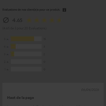
Evaluations de nos client(e)s pour ce produit.
4.65
(4.65 de 5 pour 20 Evaluations)
5
15
4
3
3
2
2
0
1
0
06/04/2026
Haut de la page