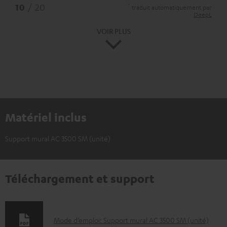
*
10
/ 20
traduit automatiquement par
DeepL
VOIR PLUS
Matériel inclus
Support mural AC 3500 SM (unité)
Téléchargement et support
D
Mode d’emploi: Support mural AC 3500 SM (unité)