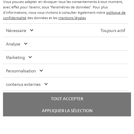
e
AVANTAGES D’ACHAT
Vous pouvez adapter et révoquer tous les consentements à tout moment,
avec effet pour l’avenir, sous "Paramètres de données". Pour plus
FRANCE
r
ENCEINTES
d'informations, nous vous invitons à consulter également notre
politique de
L’HISTOIRE DE TEUFEL
confidentialité
des données et les
mentions légales
.
POLOGNE
ULTIMA
MANAGEMENT
Nécessaire
Toujours actif
ÉCOUTEURS INTRA-AURICULAIRES
ESPAGNE
DEVELOPPEMENT DURABLE
Analyse
Sous réserve de modifications techniques, de fautes de frappe et d’autres
FANSHOP
VALEURS
erreurs. Les accessoires figurant sur l’image ne font pas partie du contenu de
Marketing
ITALIE
livraison. D’éventuels frais d’élimination des batteries sont inclus dans le prix.
NOUVEAUTÉS
ACCESSIBILITÉ
Personnalisation
USA
©2026 Lautsprecher Teufel GmbH - Tous droits réservés.
contenus externes
Mentions légales
CGV
Politique de confidentialité
AUTRES PAYS
Paramètres de confidentialité
EU Data Act
renoncer au contrat ici
TOUT ACCEPTER
Lancer
APPLIQUER LA SÉLECTION
le
chat