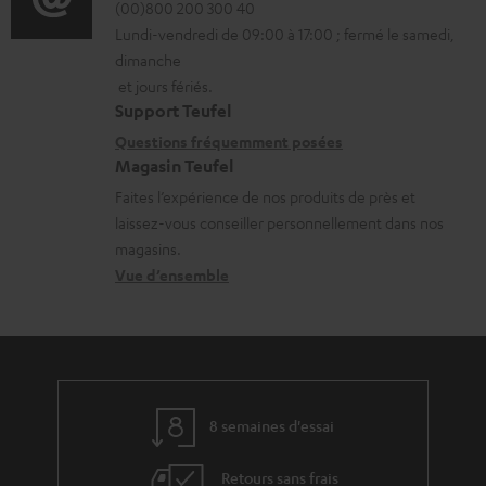
r
é
(00)800 200 300 40
i
.
r
Lundi-vendredi de 09:00 à 17:00 ; fermé le samedi,
m
t
o
s
g
dimanche
a
a
n
u
e
et jours fériés.
t
i
s
p
Support Teufel
a
i
l
r
Questions fréquemment posées
p
b
Magasin Teufel
o
s
e
o
l
Faites l’expérience de nos produits de près et
n
c
l
r
e
laissez-vous conseiller personnellement dans nos
s
o
a
t
s
magasins.
r
n
t
.
Vue d’ensemble
e
t
i
l
l
a
v
i
a
c
e
n
t
t
s
k
8 semaines d'essai
i
à
s
v
l
.
Retours sans frais