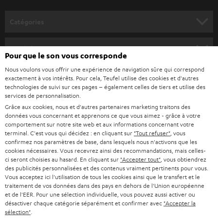
v
o
Catégories
u
HOME CINEMA
s
Société
Pour que le son vous corresponde
à
SYSTEMES COMPLETS HOME CINEMA
Nous voulons vous offrir une expérience de navigation sûre qui correspond
SUPPORT
l
Boutiques en ligne Teufel
exactement à vos intérêts. Pour cela, Teufel utilise des cookies et d'autres
BARRES DE SON
technologies de suivi sur ces pages – également celles de tiers et utilise des
a
CARRIÈRE
services de personnalisation.
ALLEMAGNE
n
Grâce aux cookies, nous et d'autres partenaires marketing traitons des
STEREO
PRESSE
données vous concernant et apprenons ce que vous aimez - grâce à votre
e
AUTRICHE
comportement sur notre site web et aux informations concernant votre
SMART HOME
w
terminal. C'est vous qui décidez : en cliquant sur
"Tout refuser"
, vous
B2B
confirmez nos paramètres de base, dans lesquels nous n'activons que les
s
cookies nécessaires. Vous recevrez ainsi des recommandations, mais celles-
SUISSE
BLUETOOTH
BLOG
ci seront choisies au hasard. En cliquant sur
"Accepter tout"
, vous obtiendrez
l
des publicités personnalisées et des contenus vraiment pertinents pour vous.
CASQUES AUDIO
e
Vous acceptez ici l'utilisation de tous les cookies ainsi que le transfert et le
PAYS-BAS
NEWSLETTER
traitement de vos données dans des pays en dehors de l'Union européenne
t
CASQUES BLUETOOTH AUDIO
et de l'EER. Pour une sélection individuelle, vous pouvez aussi activer ou
MAGASINS
désactiver chaque catégorie séparément et confirmer avec
"Accepter la
BELGIQUE
t
sélection"
.
SYSTEMES COMPLETS