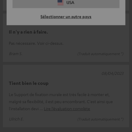
Christos L.
USA
(Traduit automatiquement *)
Sélectionner un autre pays
26/04/2023
Il n'y a rien à faire.
Pas nécessaire. Voir ci-dessus.
Bram S.
(Traduit automatiquement *)
08/04/2023
Tient bien le coup
Le Support de fixation murale est très facile à monter et,
malgré sa flexibilité, il est peu encombrant. C'est ainsi que
l'installation devi
Lire l’évaluation complète
Ulrich E.
(Traduit automatiquement *)