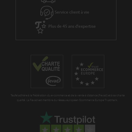
e
’
t
s
Service client à vie
e
i
à
x
t
Plus de 45 ans d'expertise
l
p
l
a
é
e
g
d
_
a
i
h
r
t
i
a
i
d
n
o
d
t
n
e
Teufel adhère à la Fédération du e-commerce et de la vente à distance (Fevad) et à sa charte
i
qualité. La Fevad est membre du réseau européen Ecommerce Europe Trustmark.
n
e