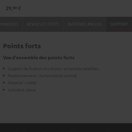
AC
AC
29,
€
99
3500
3500
SM
SM
CHNIQUES
REVUES ET TESTS
MATÉRIEL INCLUS
SUPPORT
(paire)
(paire)
Noir
Blanc
Points forts
Vue d’ensemble des points forts
Support de fixation mural pour enceintes satellites.
Positionnement : horizontal et vertical
Matériel : métal
Included: piece