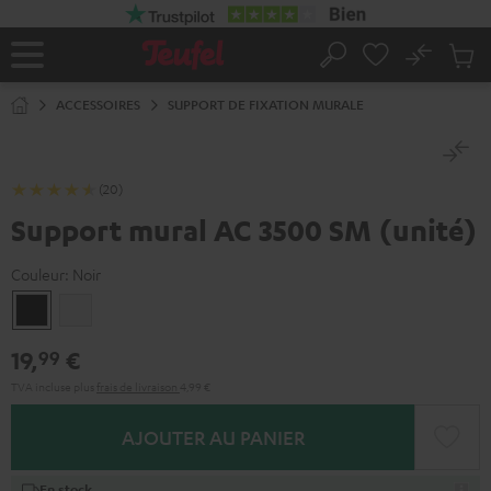
ERS LE
ONTENU
No
Sau
Page
Rechercher
Produi
d’accueil
du
ACCESSOIRES
SUPPORT DE FIXATION MURALE
panier
(20)
Support mural AC 3500 SM (unité)
Couleur:
Noir
Noir
Blanc
19,
€
99
TVA incluse
plus
frais de livraison
4,99 €
AJOUTER AU PANIER
En stock