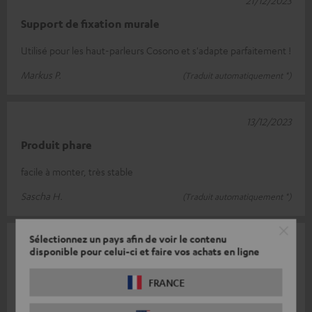
21/12/2023
Support de fixation murale
Utilisé pour les haut-parleurs Cosono et s'adapte parfaitement !
Markus P.
(Traduit automatiquement *)
13/12/2023
Produit phare
facile à monter, très stable
Sascha H.
(Traduit automatiquement *)
Sélectionnez un pays afin de voir le contenu
03/06/2023
disponible pour celui-ci et faire vos achats en ligne
Tout simplement super
FRANCE
Simple et pratique