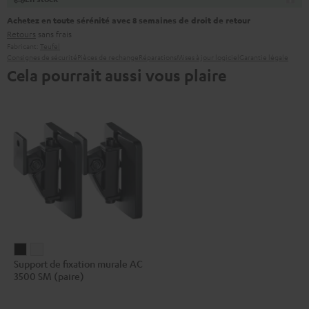
Achetez en toute sérénité avec 8 semaines de droit de retour
Retours
sans frais
Fabricant:
Teufel
Consignes de sécurité
Pièces de rechange
Réparations
Mises à jour logiciel
Garantie légale
Cela pourrait aussi vous plaire
Support
Support
Support de fixation murale AC
de
de
3500 SM (paire)
fixation
fixation
murale
murale