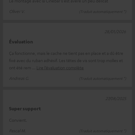
Le montage avec la Cinebar s'est avéré un peu délicat
Oliver V.
(Traduit automatiquement *)
28/01/2026
Évaluation
Ça fonctionne, mais le cache ne tient pas en place et a dû être
fixé avec du ruban adhésif. Les têtes de vis sont trop molles et
ont été rem
Lire l’évaluation complète
Andreas G.
(Traduit automatiquement *)
27/08/2025
Super support
Convient.
Pascal M.
(Traduit automatiquement *)