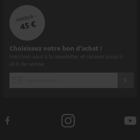
JUSQU'À -
45 €
I
Choisissez votre bon d'achat !
Inscrivez-vous à la newsletter et recevez jusqu'à
n
45 € de remise.
s
c
S'ABO
EMAIL
r
WIDGET
i
v
e
z
-