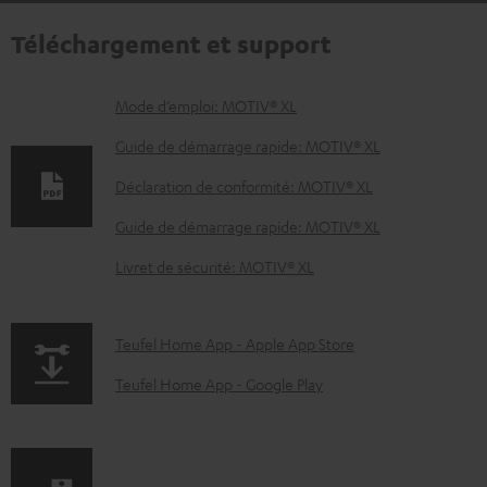
Téléchargement et support
D
Mode d’emploi: MOTIV® XL
o
Guide de démarrage rapide: MOTIV® XL
c
Déclaration de conformité: MOTIV® XL
u
Guide de démarrage rapide: MOTIV® XL
m
e
Livret de sécurité: MOTIV® XL
n
t
p
Teufel Home App - Apple App Store
s
a
Teufel Home App - Google Play
t
g
é
e
l
.