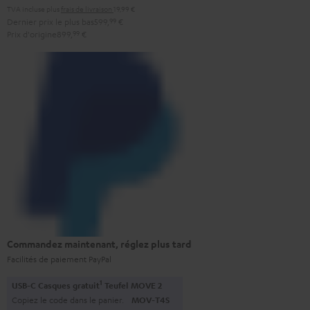
TVA incluse
plus
frais de livraison
19,99 €
Dernier prix le plus bas
599,
99
€
Prix d'origine
899,
99
€
Commandez maintenant, réglez plus tard
Facilités de paiement PayPal
1
USB-C Casques gratuit
Teufel MOVE 2
Copiez le code dans le panier.
MOV-T4S