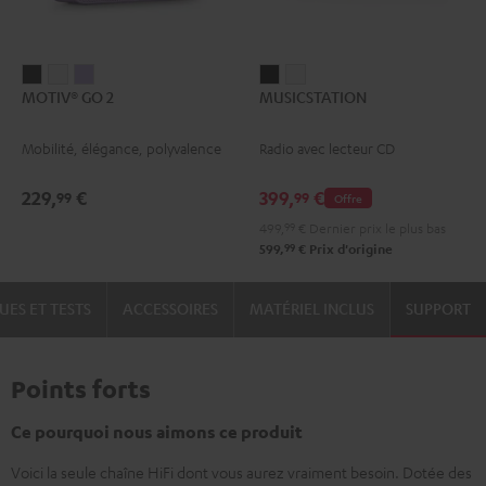
MOTIV®
MOTIV®
MOTIV®
MUSICSTATION
MUSICSTATION
MOTIV® GO 2
MUSICSTATION
GO
GO
GO
Noir
Blanc
2
2
2
Mobilité, élégance, polyvalence
Radio avec lecteur CD
Night
Silver
Soft
Black
White
Lavender
229,
€
399,
€
99
99
Offre
499,
99
€
Dernier prix le plus bas
99
599,
€
Prix d'origine
UES ET TESTS
ACCESSOIRES
MATÉRIEL INCLUS
SUPPORT
Points forts
Ce pourquoi nous aimons ce produit
Voici la seule chaîne HiFi dont vous aurez vraiment besoin. Dotée des