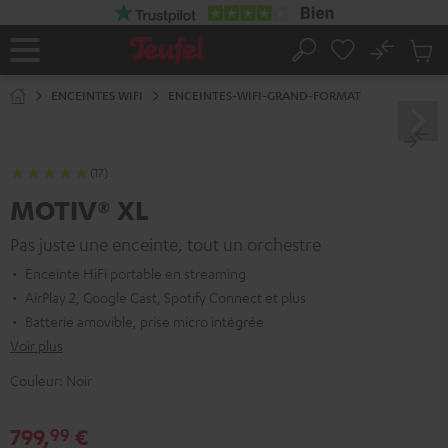
ERS LE
ONTENU
No
Sau
Page
Rechercher
Produi
d’accueil
du
ENCEINTES WIFI
ENCEINTES-WIFI-GRAND-FORMAT
panier
(17)
MOTIV® XL
Pas juste une enceinte, tout un orchestre
Enceinte HiFi portable en streaming
AirPlay 2, Google Cast, Spotify Connect et plus
Batterie amovible, prise micro intégrée
Voir plus
Couleur:
Noir
799,
€
99