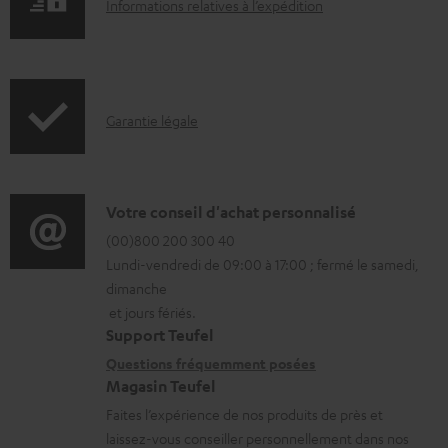
I
Informations relatives à l’expédition
é
p
n
c
r
f
h
o
o
a
d
I
Garantie légale
r
r
u
n
m
g
c
f
a
e
t
o
D
Votre conseil d'achat personnalisé
t
a
.
r
é
(00)800 200 300 40
i
b
s
Lundi-vendredi de 09:00 à 17:00 ; fermé le samedi,
m
t
o
l
u
dimanche
a
a
n
e
et jours fériés.
p
t
i
s
Support Teufel
s
p
i
l
r
Questions fréquemment posées
o
Magasin Teufel
o
s
e
r
Faites l’expérience de nos produits de près et
n
c
l
t
laissez-vous conseiller personnellement dans nos