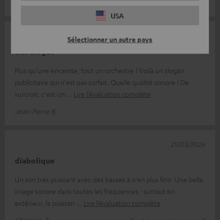
Klaus S.
(Traduit automatiquement *)
USA
02/04/2026
Sélectionner un autre pays
des éloges
Plus qu'une enceinte, tout un orchestre ! Voilà un slogan
publicitaire qui n'est pas surfait. Quelle qualité sonore ! De
surcroit, c'est un
Lire l’évaluation complète
Jean-Pierre B.
29/03/2026
diabolique
Un son très puissant avec des basses à n'en plus finir. Une belle
image sonore dans toutes les fréquences ; surtout en
extérieur, la puissan
Lire l’évaluation complète