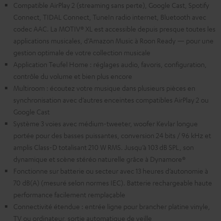
Compatible AirPlay 2 (streaming sans perte), Google Cast, Spotify
Connect, TIDAL Connect, TuneIn radio internet, Bluetooth avec
codec AAC. La MOTIV® XL est accessible depuis presque toutes les
applications musicales, d’Amazon Music à Roon Ready — pour une
gestion optimale de votre collection musicale
Application Teufel Home : réglages audio, favoris, configuration,
contrôle du volume et bien plus encore
Multiroom : écoutez votre musique dans plusieurs pièces en
synchronisation avec d’autres enceintes compatibles AirPlay 2 ou
Google Cast
Système 3 voies avec médium-tweeter, woofer Kevlar longue
portée pour des basses puissantes, conversion 24 bits / 96 kHz et
amplis Class-D totalisant 210 W RMS. Jusqu’à 103 dB SPL, son
dynamique et scène stéréo naturelle grâce à Dynamore®
Fonctionne sur batterie ou secteur avec 13 heures d’autonomie à
70 dB(A) (mesuré selon normes IEC). Batterie rechargeable haute
performance facilement remplaçable
Connectivité étendue : entrée ligne pour brancher platine vinyle,
TV ou ordinateur, sortie automatique de veille