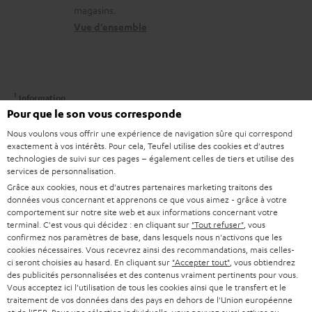
s
o
a
magasins.
.
r
n
t
Vue d’ensemble
l
e
t
i
i
l
a
v
n
a
c
e
k
1
Information
t
t
s
Pour que le son vous corresponde
En cas d’achat de ce produit seul un casque audio Teufel MOVE 2 gratuit
s
i
peut être attribué. Le décompte ou le retour en liquide de la valeur des
à
Nous voulons vous offrir une expérience de navigation sûre qui correspond
.
Teufel MOVE 2 sont impossibles. Les marchandises B-stock, les éditions
v
exactement à vos intérêts. Pour cela, Teufel utilise des cookies et d'autres
l
spéciales, les bons d’achat ne sont pas compris dans cette action.
t
technologies de suivi sur ces pages – également celles de tiers et utilise des
e
’
services de personnalisation.
i
Bons
Grâce aux cookies, nous et d'autres partenaires marketing traitons des
s
e
En tant qu’élément gratuit les écouteurs Teufel MOVE 2 ne peuvent pas
données vous concernant et apprenons ce que vous aimez - grâce à votre
t
à
être combinés avec un bon lors de la commande. Les bons ne sont pas
x
comportement sur notre site web et aux informations concernant votre
l
terminal. C'est vous qui décidez : en cliquant sur
"Tout refuser"
, vous
utilisables lorsque les Teufel MOVE 2 gratuits font partie de la commande.
l
p
confirmez nos paramètres de base, dans lesquels nous n'activons que les
e
cookies nécessaires. Vous recevrez ainsi des recommandations, mais celles-
a
Durée
é
ci seront choisies au hasard. En cliquant sur
"Accepter tout"
, vous obtiendrez
_
Cette offre n’est valable que pour les commandes effectuées chez Teufel à
g
d
des publicités personnalisées et des contenus vraiment pertinents pour vous.
partir du 03.08.2026 à 00h00. Elle durera jusqu’à l’épuisement du stock de
h
Vous acceptez ici l'utilisation de tous les cookies ainsi que le transfert et le
a
Teufel MOVE 2 ou prendra fin au plus tard le 08.08.2026 à 23h59.
i
traitement de vos données dans des pays en dehors de l'Union européenne
i