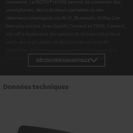
connecter. La MOTIV® HOME permet de connecter des
smartphones, des ordinateurs portables ou des
téléviseurs intelligents via Wi-Fi, Bluetooth, AirPlay 2 et
bien plus encore. Avec Spotify Connect et TIDAL Connect,
elle offre également des options de lecture intégrées à
partir des applications de deux grands services de
streaming . Même si vous souhaitez l'utiliser avec une
platine vinyle, elle dispose d'un port d'entrée AUX.
DÉCOUVRIR DAVANTAGE
Données techniques