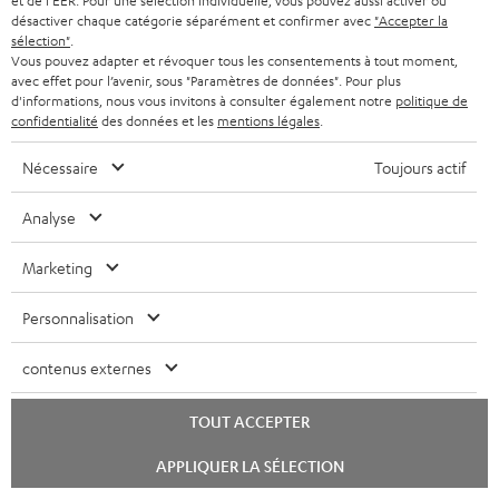
et de l'EER. Pour une sélection individuelle, vous pouvez aussi activer ou
r
t
Retour
désactiver chaque catégorie séparément et confirmer avec
"Accepter la
d
a
i
sélection"
.
Les écouteurs Teufel MOVE 2 ont une valeur de vente de 29,99 €. Cette
d
Vous pouvez adapter et révoquer tous les consentements à tout moment,
offre est à considérer comme un tout. Les services proposés ne le sont
n
o
avec effet pour l’avenir, sous "Paramètres de données". Pour plus
qu’ensemble. Une réalisation partielle du contrat (qui serait par exemple
e
d'informations, nous vous invitons à consulter également notre
politique de
t
n
réduite à l’utilisation des Teufel MOVE 2) est exclue.
confidentialité
des données et les
mentions légales
.
n
i
Attention
Nécessaire
Toujours actif
e
Les produits obtenus gratuitement dans le cadre d’une offre spéciale ne
sont pas concernés par les garanties Teufel de de 2 ans.
Analyse
Livraison
La livraison des Teufel MOVE 2 n’a pas nécessairement lieu en même
Marketing
temps que celle du produit que ces écouteurs accompagnent.
Personnalisation
contenus externes
TOUT ACCEPTER
8 semaines d'essai
Lancer
APPLIQUER LA SÉLECTION
le
Retours sans frais
chat