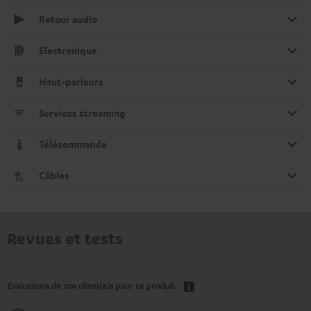
Retour audio
Electronique
Haut-parleurs
Services streaming
Télécommande
Câbles
Revues et tests
Evaluations de nos client(e)s pour ce produit.