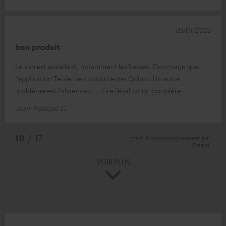
05/01/2026
bon produit
Le son est excellent, notamment les basses. Dommage que
l'application Teufel ne comporte pas Qobuz. Un autre
problème est l'absence d
Lire l’évaluation complète
Jean-François G.
*
10
/ 17
traduit automatiquement par
DeepL
VOIR PLUS