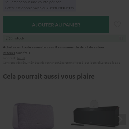
Seulement pour une courte période
L’offre est encore valable
0
2
D
:
1
3
H
:
0
3
M
:
1
3
S
AJOUTER AU PANIER
En stock
Achetez en toute sérénité avec 8 semaines de droit de retour
Retours
sans frais
Fabricant:
Teufel
Consignes de sécurité
Pièces de rechange
Réparations
Mises à jour logiciel
Garantie légale
Cela pourrait aussi vous plaire