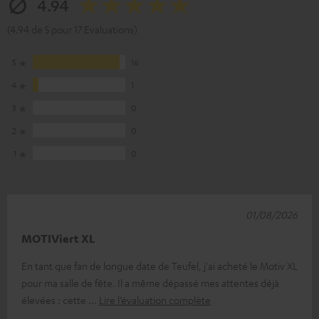
4.94
(4.94 de 5 pour 17 Evaluations)
5
16
4
1
3
0
2
0
1
0
01/08/2026
MOTIViert XL
En tant que fan de longue date de Teufel, j'ai acheté le Motiv XL
pour ma salle de fête. Il a même dépassé mes attentes déjà
élevées : cette
Lire l’évaluation complète