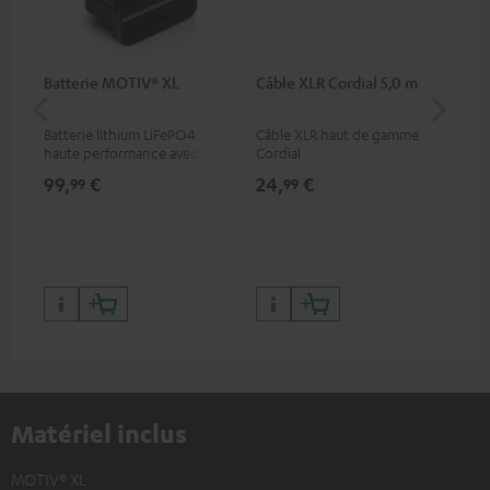
Batterie MOTIV® XL
Câble XLR Cordial 5,0 m
Co
jac
Batterie lithium LiFePO4
Câble XLR haut de gamme
Câb
haute performance avec
Cordial
uni
protection contre la
99,
€
24,
€
12
99
99
décharge profonde pour la
MOTIV® XL
Matériel inclus
MOTIV® XL