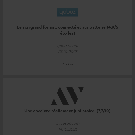
Le son grand format, connecté et sur batterie (4,9/5
étoiles)
qobuz.com
23.10.2025
Plus…
Une enceinte réellement jubilatoire. (7,7/10)
avcesar.com
14.10.2025