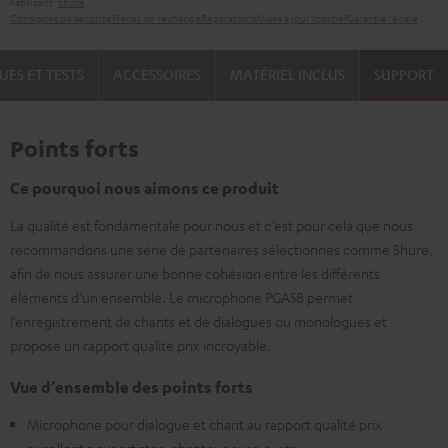
Fabricant:
Shure
Consignes de sécurité
Pièces de rechange
Réparations
Mises à jour logiciel
Garantie légale
UES ET TESTS
ACCESSOIRES
MATÉRIEL INCLUS
SUPPORT
Points forts
Ce pourquoi nous aimons ce produit
La qualité est fondamentale pour nous et c’est pour cela que nous
recommandons une série de partenaires sélectionnés comme Shure,
afin de nous assurer une bonne cohésion entre les différents
éléments d’un ensemble. Le microphone PGA58 permet
l’enregistrement de chants et de dialogues ou monologues et
propose un rapport qualité prix incroyable.
Vue d’ensemble des points forts
Microphone pour dialogue et chant au rapport qualité prix