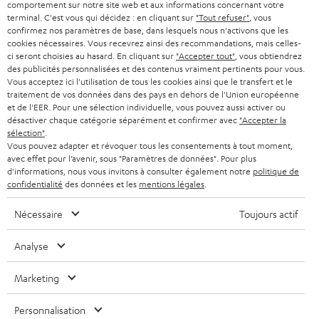
AUTRICHE
comportement sur notre site web et aux informations concernant votre
SMART HOME
w
terminal. C'est vous qui décidez : en cliquant sur
"Tout refuser"
, vous
B2B
confirmez nos paramètres de base, dans lesquels nous n'activons que les
s
cookies nécessaires. Vous recevrez ainsi des recommandations, mais celles-
SUISSE
BLUETOOTH
BLOG
ci seront choisies au hasard. En cliquant sur
"Accepter tout"
, vous obtiendrez
l
des publicités personnalisées et des contenus vraiment pertinents pour vous.
CASQUES AUDIO
e
Vous acceptez ici l'utilisation de tous les cookies ainsi que le transfert et le
PAYS-BAS
NEWSLETTER
traitement de vos données dans des pays en dehors de l'Union européenne
t
CASQUES BLUETOOTH AUDIO
et de l'EER. Pour une sélection individuelle, vous pouvez aussi activer ou
MAGASINS
désactiver chaque catégorie séparément et confirmer avec
"Accepter la
BELGIQUE
t
sélection"
.
SYSTEMES COMPLETS
e
AVANTAGES D’ACHAT
Vous pouvez adapter et révoquer tous les consentements à tout moment,
avec effet pour l’avenir, sous "Paramètres de données". Pour plus
FRANCE
r
ENCEINTES
d'informations, nous vous invitons à consulter également notre
politique de
L’HISTOIRE DE TEUFEL
confidentialité
des données et les
mentions légales
.
POLOGNE
ULTIMA
MANAGEMENT
Nécessaire
Toujours actif
ÉCOUTEURS INTRA-AURICULAIRES
ESPAGNE
DEVELOPPEMENT DURABLE
Analyse
Sous réserve de modifications techniques, de fautes de frappe et d’autres
FANSHOP
VALEURS
erreurs. Les accessoires figurant sur l’image ne font pas partie du contenu de
Marketing
ITALIE
livraison. D’éventuels frais d’élimination des batteries sont inclus dans le prix.
NOUVEAUTÉS
ACCESSIBILITÉ
Personnalisation
USA
©2026 Lautsprecher Teufel GmbH - Tous droits réservés.