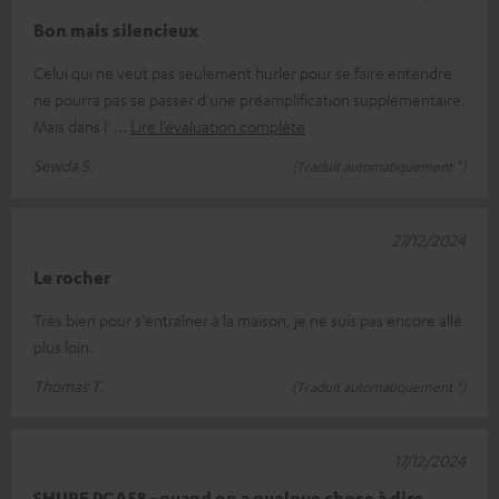
Bon mais silencieux
Celui qui ne veut pas seulement hurler pour se faire entendre
ne pourra pas se passer d'une préamplification supplémentaire.
Mais dans l'
Lire l’évaluation complète
Sewda S.
(Traduit automatiquement *)
27/12/2024
Le rocher
Très bien pour s'entraîner à la maison, je ne suis pas encore allé
plus loin.
Thomas T.
(Traduit automatiquement *)
17/12/2024
SHURE PGA58 - quand on a quelque chose à dire.