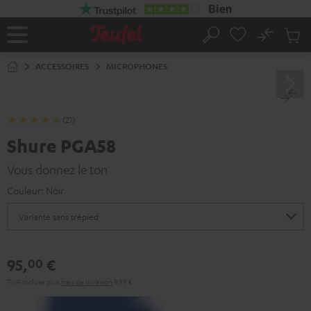
ERS LE
ONTENU
No
Sau
Page
Rechercher
Produi
d’accueil
du
ACCESSOIRES
MICROPHONES
panier
(21)
Shure PGA58
Vous donnez le ton
Couleur:
Noir
95,
€
00
TVA incluse
plus
frais de livraison
9,99 €