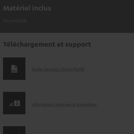
Matériel inclus
Shure PGA58
Téléchargement et support
D
Mode d’emploi: Shure PGA58
o
c
u
I
m
Informations relatives à l’expédition
n
e
f
n
o
t