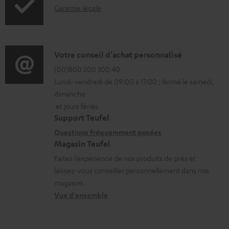
I
Garantie légale
r
s
n
m
t
f
a
é
o
D
Votre conseil d'achat personnalisé
t
l
r
é
(00)800 200 300 40
i
é
Lundi-vendredi de 09:00 à 17:00 ; fermé le samedi,
m
t
o
c
dimanche
a
a
n
h
et jours fériés.
t
i
s
a
Support Teufel
i
l
r
Questions fréquemment posées
r
Magasin Teufel
o
s
e
g
Faites l’expérience de nos produits de près et
n
c
l
e
laissez-vous conseiller personnellement dans nos
s
o
a
a
magasins.
r
n
t
b
Vue d’ensemble
e
t
i
l
l
a
v
e