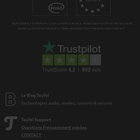
i
e
Teufel adhère à la Fédération du e-commerce et de la vente à distance (Fevad) et à sa charte
qualité. La Fevad est membre du réseau européen Ecommerce Europe Trustmark.
Le Blog Teufel
Technologies audio, modes, conseils & astuces
Teufel Support
Questions fréquemment posées
CONTACT