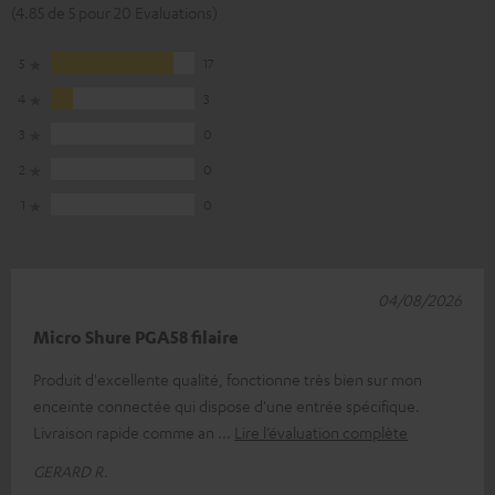
(4.85 de 5 pour 20 Evaluations)
5
17
4
3
3
0
2
0
1
0
04/08/2026
Micro Shure PGA58 filaire
Produit d'excellente qualité, fonctionne très bien sur mon
enceinte connectée qui dispose d'une entrée spécifique.
Livraison rapide comme an
Lire l’évaluation complète
GERARD R.