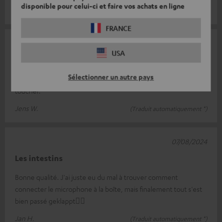
disponible pour celui-ci et faire vos achats en ligne
Cornelia B.
(Traduit automatiquement *)
FRANCE
07/09/2024
USA
Microphone
Sélectionner un autre pays
Fait ce qu'il doit faire. Superbe qualité. Très bonne qualité au
toucher.
Jens W.
(Traduit automatiquement *)
07/08/2024
Les intestins
Bonne qualité. J'ai juste eu du mal à trouver comment
connecter le microphone à la boîte, mais finalement tout s'est
bien passé geklappt👍🏻
Jan H.
(Traduit automatiquement *)