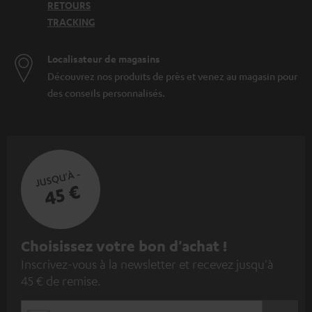
RETOURS
TRACKING
Localisateur de magasins
Découvrez nos produits de près et venez au magasin pour
des conseils personnalisés.
JUSQU'À -
45 €
I
Choisissez votre bon d'achat !
Inscrivez-vous à la newsletter et recevez jusqu'à
n
45 € de remise.
s
c