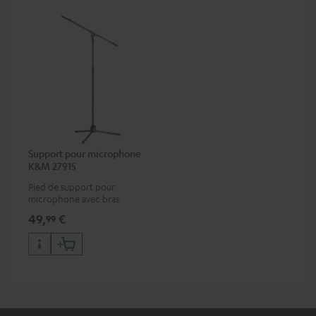
Support pour microphone
K&M 27915
Pied de support pour
microphone avec bras
pivotant et base en plastique
49,
€
99
compatible avec tous les
microphone courants
(comme le Shure PGA58)