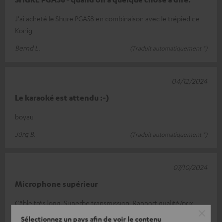
J'ai acheté le Shure PGA58 en combinaison avec le trépied de
König
Bernd L.
(Traduit automatiquement *)
04/12/2024
Le karaoké est attendu :-)
boyau
Jürg B.
(Traduit automatiquement *)
07/10/2024
Microphone supérieur
Câble très long. Superbe transmission. Rapport qualité/prix
parfait
Sélectionnez un pays afin de voir le contenu