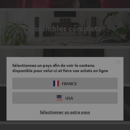
Ensembles complets
Barres de son avec radio
Sélectionnez un pays afin de voir le contenu
disponible pour celui-ci et faire vos achats en ligne
FRANCE
USA
Accessoires de gaming
Sélectionner un autre pays