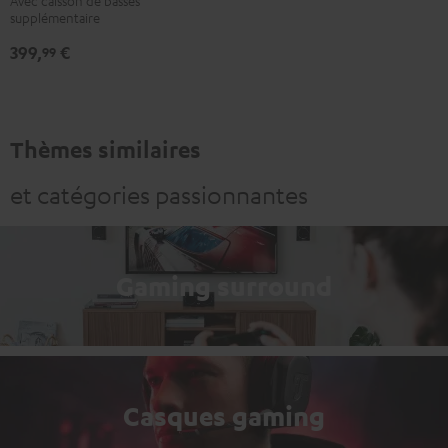
Avec caisson de basses
supplémentaire
399,
€
99
Thèmes similaires
et catégories passionnantes
Gaming surround
Casques gaming