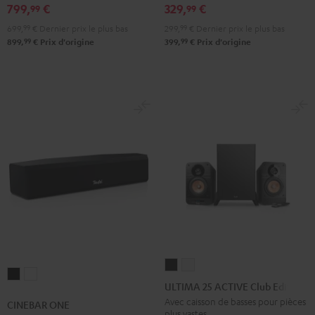
799,
€
329,
€
Noir
99
99
699,
99
€
Dernier prix le plus bas
299,
99
€
Dernier prix le plus bas
99
99
899,
€
Prix d'origine
399,
€
Prix d'origine
ULTIMA
ULTIMA
CINEBAR
CINEBAR
25
25
ULTIMA 25 ACTIVE Club Edition
ONE
ONE
ACTIVE
ACTIVE
Avec caisson de basses pour pièces
CINEBAR ONE
Noir
Blanc
plus vastes