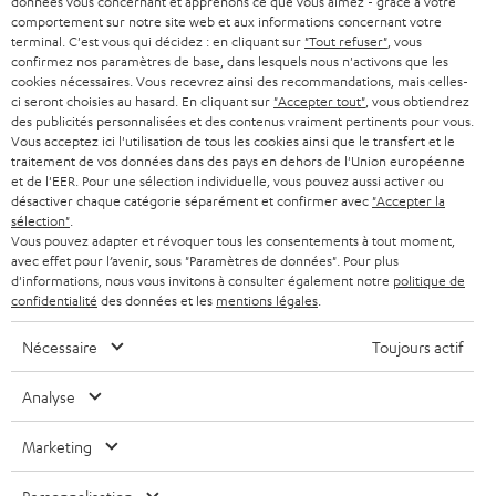
données vous concernant et apprenons ce que vous aimez - grâce à votre
n
STEREO
comportement sur notre site web et aux informations concernant votre
PRESSE
e
terminal. C'est vous qui décidez : en cliquant sur
"Tout refuser"
, vous
AUTRICHE
confirmez nos paramètres de base, dans lesquels nous n'activons que les
SMART HOME
w
B2B
cookies nécessaires. Vous recevrez ainsi des recommandations, mais celles-
ci seront choisies au hasard. En cliquant sur
"Accepter tout"
, vous obtiendrez
s
SUISSE
BLUETOOTH
des publicités personnalisées et des contenus vraiment pertinents pour vous.
BLOG
l
Vous acceptez ici l'utilisation de tous les cookies ainsi que le transfert et le
traitement de vos données dans des pays en dehors de l'Union européenne
CASQUES AUDIO
e
PAYS-BAS
NEWSLETTER
et de l'EER. Pour une sélection individuelle, vous pouvez aussi activer ou
désactiver chaque catégorie séparément et confirmer avec
"Accepter la
t
CASQUES BLUETOOTH AUDIO
sélection"
.
MAGASINS
BELGIQUE
t
Vous pouvez adapter et révoquer tous les consentements à tout moment,
avec effet pour l’avenir, sous "Paramètres de données". Pour plus
SYSTEMES COMPLETS
e
AVANTAGES D’ACHAT
d'informations, nous vous invitons à consulter également notre
politique de
FRANCE
confidentialité
des données et les
mentions légales
.
r
ENCEINTES
L’HISTOIRE DE TEUFEL
Nécessaire
Toujours actif
POLOGNE
ULTIMA
MANAGEMENT
Analyse
ÉCOUTEURS INTRA-AURICULAIRES
ESPAGNE
DEVELOPPEMENT DURABLE
Marketing
Sous réserve de modifications techniques, de fautes de frappe et d’autres
FANSHOP
VALEURS
erreurs. Les accessoires figurant sur l’image ne font pas partie du contenu de
ITALIE