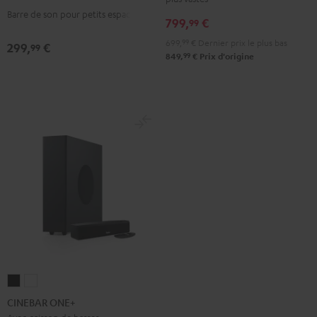
Club
Club
Barre de son pour petits espaces
Edition
Edition
799,
€
99
Night
Pure
699,
99
€
Dernier prix le plus bas
299,
€
99
Black
White
99
849,
€
Prix d'origine
CINEBAR
CINEBAR
ONE+
ONE+
CINEBAR ONE+
Noir
Blanc