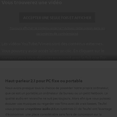
Vous trouverez une vidéo
ACCEPTER UNE SEULE FOIS ET AFFICHER
Toujours afficher le contenu externe ? Activez cette option dans les
paramètres de confidentialité
Les vidéos YouTube/Vimeo sont des contenus externes.
Vous pouvez y avoir accès ici en un clic. En cliquant sur le
contenu vous vous déclarez en accord avec le fait que l’on
vous montre des contenus extérieurs. Les données
individuelles peuvent être transmises à une plateforme
tierce.
Vous en apprendrez davantage dans notre politique
Haut-parleur 2.1 pour PC fixe ou portable
de confidentialité
.
Nous avons presque tous la chance de posséder notre propre ordinateur,
que ce soit un portable,un ordinateur de bureau ou un petit Netbook. La
qualité audio en revanche ne suit pas toujours. Alors afin que vous puissiez
écouter vos musiques ou regarder vos films avec de vrais basses, Teufel
vous propose un
Les systèmes 2.1 de Teufel ont l’avantage
système audio 2.1
d’économiser une place considérable sans faire de concession sur la