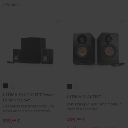
7 Produits
ULTIMA
ULTIMA
ULTIMA
ULTIMA
20
20
25
25
ULTIMA 20 CONCEPT Power
ULTIMA 25 ACTIVE
Edition "2.1-Set"
CONCEPT
CONCEPT
ACTIVE
ACTIVE
Prêt à l'emploi avec amplificateur
Des basses puissantes pour une
Power
Power
Night
Pure
intégré à enceinte
expérience gaming en stéréo
Edition
Edition
Black
White
499,
€
99
599,
€
"2.1-
"2.1-
99
Set"
Set"
399,
99
€
Dernier prix le plus bas