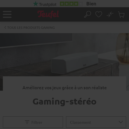
ERS LE
ONTENU
No
Sau
Page
Rechercher
Produi
d’accueil
du
TOUS LES PRODUITS GAMING
panier
Améliorez vos jeux grâce à un son réaliste
Gaming-stéréo
Filtrer