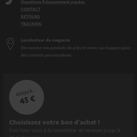
Questions fréquemment posées
Casque audio PC
CONTACT
Câble AUX
RETOURS
Système home cinéma 2.1
TRACKING
Localisateur de magasins
Découvrez nos produits de près et venez au magasin pour
des conseils personnalisés.
JUSQU'À -
45 €
I
Choisissez votre bon d'achat !
Inscrivez-vous à la newsletter et recevez jusqu'à
n