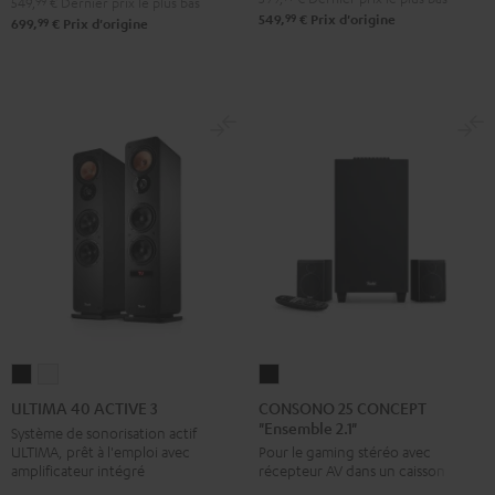
549,
99
€
Dernier prix le plus bas
99
549,
€
Prix d'origine
Noir
Blanc
99
699,
€
Prix d'origine
CONSONO
ULTIMA
ULTIMA
25
40
40
CONSONO 25 CONCEPT
ULTIMA 40 ACTIVE 3
"Ensemble 2.1"
CONCEPT
ACTIVE
ACTIVE
Système de sonorisation actif
ULTIMA, prêt à l'emploi avec
Pour le gaming stéréo avec
"Ensemble
3
3
amplificateur intégré
récepteur AV dans un caisson
2.1"
Noir
Blanc