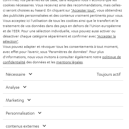
SMART HOME
w
B2B
cookies nécessaires. Vous recevrez ainsi des recommandations, mais celles-
ci seront choisies au hasard. En cliquant sur
"Accepter tout"
, vous obtiendrez
s
SUISSE
BLUETOOTH
des publicités personnalisées et des contenus vraiment pertinents pour vous.
BLOG
l
Vous acceptez ici l'utilisation de tous les cookies ainsi que le transfert et le
traitement de vos données dans des pays en dehors de l'Union européenne
CASQUES AUDIO
e
PAYS-BAS
NEWSLETTER
et de l'EER. Pour une sélection individuelle, vous pouvez aussi activer ou
désactiver chaque catégorie séparément et confirmer avec
"Accepter la
t
CASQUES BLUETOOTH AUDIO
sélection"
.
MAGASINS
BELGIQUE
t
Vous pouvez adapter et révoquer tous les consentements à tout moment,
avec effet pour l’avenir, sous "Paramètres de données". Pour plus
SYSTEMES COMPLETS
e
AVANTAGES D’ACHAT
d'informations, nous vous invitons à consulter également notre
politique de
FRANCE
confidentialité
des données et les
mentions légales
.
r
ENCEINTES
L’HISTOIRE DE TEUFEL
Nécessaire
Toujours actif
POLOGNE
ULTIMA
MANAGEMENT
Analyse
ÉCOUTEURS INTRA-AURICULAIRES
ESPAGNE
DEVELOPPEMENT DURABLE
Marketing
Sous réserve de modifications techniques, de fautes de frappe et d’autres
FANSHOP
VALEURS
erreurs. Les accessoires figurant sur l’image ne font pas partie du contenu de
ITALIE
Personnalisation
livraison. D’éventuels frais d’élimination des batteries sont inclus dans le prix.
NOUVEAUTÉS
ACCESSIBILITÉ
USA
contenus externes
©2026 Lautsprecher Teufel GmbH - Tous droits réservés.