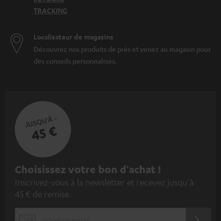
TRACKING
Localisateur de magasins
Découvrez nos produits de près et venez au magasin pour
des conseils personnalisés.
JUSQU'À -
45 €
I
Choisissez votre bon d'achat !
Inscrivez-vous à la newsletter et recevez jusqu'à
n
45 € de remise.
s
c