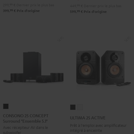
299,
99
€
Dernier prix le plus bas
449,
99
€
Dernier prix le plus bas
99
399,
€
Prix d'origine
99
599,
€
Prix d'origine
CONSONO
ULTIMA
ULTIMA
25
25
25
CONSONO 25 CONCEPT
ULTIMA 25 ACTIVE
Surround "Ensemble 5.1"
CONCEPT
ACTIVE
ACTIVE
Prêt à l'emploi avec amplificateur
Avec récepteur AV dans le
Surround
Night
Pure
intégré à enceinte
subwoofer