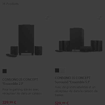
14 Produits
CONSONO
CONSONO
CONSONO
35
35
25
CONSONO 35 CONCEPT
CONSONO 25 CONCEPT
Surround "Ensemble 5.1"
CONCEPT
CONCEPT
CONCEPT
"Ensemble 2.1"
Avec de grands satellites et un
Surround
Surround
"Ensemble
Pour le gaming stéréo avec
récepteur AV dans le caisson de
"Ensemble
"Ensemble
récepteur AV dans un caisson
2.1"
basses
5.1"
5.1"
Noir
329,
€
99
529,
€
99
Noir
Blanc