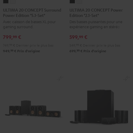
ULTIMA
ULTIMA
ULTIMA
ULTIMA
20
20
20
20
ULTIMA 20 CONCEPT Surround
ULTIMA 20 CONCEPT Power
Power Edition "5.1-Set"
Edition "2.1-Set"
CONCEPT
CONCEPT
CONCEPT
CONCEPT
Avec caisson de basses XL pour
Des basses puissantes pour une
Surround
Surround
Power
Power
gaming surround.
expérience gaming en stéréo
Power
Power
Edition
Edition
799,
€
599,
€
Edition
Edition
"2.1-
"2.1-
99
99
"5.1-
"5.1-
Set"
Set"
749,
99
€
Dernier prix le plus bas
549,
99
€
Dernier prix le plus bas
Set"
Set"
Noir
Blanc
99
99
949,
€
Prix d'origine
699,
€
Prix d'origine
Noir
Blanc