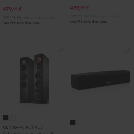
"Ensemble
Black
White
499,
€
99
479,
€
5.1"
99
Noir
399,
99
€
Dernier prix le plus bas
399,
99
€
Dernier prix le plus bas
99
549,
€
Prix d'origine
99
549,
€
Prix d'origine
ULTIMA
ULTIMA
CINEBAR
CINEBAR
40
40
ULTIMA 40 ACTIVE 3
ONE
ONE
ACTIVE
ACTIVE
Système de sonorisation actif