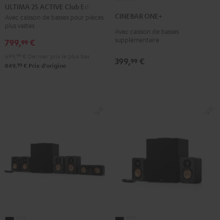
25
25
ULTIMA 25 ACTIVE Club Edition
ONE+
ONE+
ACTIVE
ACTIVE
CINEBAR ONE+
Avec caisson de basses pour pièces
Noir
Blanc
plus vastes
Club
Club
Avec caisson de basses
Edition
Edition
supplémentaire
799,
€
99
Night
Pure
699,
99
€
Dernier prix le plus bas
399,
€
99
Black
White
99
849,
€
Prix d'origine