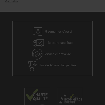
Voir plus
Configurer un système 5.1 sur votre PC
Si vous choisissez un système Surround pour votre PC, l'étape importante
est l'installation de votre système pour que vous profitiez pleinement du
son là où vous êtes assis. L'enceinte Centrale doit être directement placée
au-dessus ou au-dessous de l'écran. Les enceintes Avant doivent être
placées à équidistance de chaque côté de l'écran, et les enceintes Arrière
8 semaines d'essai
doivent être positionnées en miroir face aux enceintes Avant. Le caisson
de basses peut être placé entre les deux enceintes Avant, et peut être
Retours sans frais
disposé avec plus de flexibilité que les autres enceintes. Cependant, il est
préférable de ne pas le placer aux coins de la pièce pour éviter la réflexion
du son.
Service client à vie
Conseils généraux pour l'installation d'un système
Plus de 45 ans d'expertise
audio sur l'ordinateur
Pour le meilleur son sur votre PC, Mac et ordinateur portable, vous devez
vérifier les possibilités de connexion. La plupart des PC offrent de
nombreuses options de connexion, des ports USB aux sorties Jack, qui
fonctionnent à partir du moment où le PC dispose d'une carte son. Si vous
souhaitez connecter un système 5.1, vous devez vous assurer que votre
système a au moins 3 sorties analogiques. En ce qui concerne les entrées
numériques, il est important de vous assurer que votre PC dispose de la