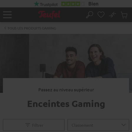
ERS LE
ONTENU
No
Sau
Page
Rechercher
Produi
d’accueil
du
TOUS LES PRODUITS GAMING
panier
Passez au niveau supérieur
Enceintes Gaming
Filtrer