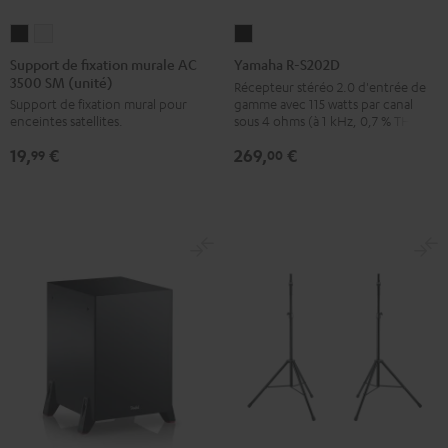
Support
Support
Yamaha
de
de
R-
Support de fixation murale AC
Yamaha R-S202D
3500 SM (unité)
fixation
fixation
S202D
Récepteur stéréo 2.0 d'entrée de
gamme avec 115 watts par canal
Support de fixation mural pour
murale
murale
Noir
sous 4 ohms (à 1 kHz, 0,7 % THD)
enceintes satellites.
AC
AC
269,
€
19,
€
3500
3500
00
99
SM
SM
(unité)
(unité)
Noir
Blanc