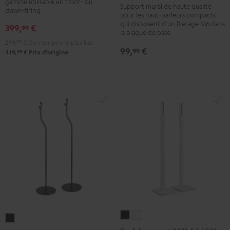
gamme utilisable en front- ou
T
SM
SM
Support mural de haute qualité
down-firing
pour les haut-parleurs compacts
10
wall
wall
qui disposent d'un filetage M6 dans
399,
€
99
Noir
mount
mount
la plaque de base
(pair)
(pair)
299,
99
€
Dernier prix le plus bas
99,
€
99
99
419,
€
Prix d'origine
Noir
Blanc
Pied
Pied
Pied
de
de