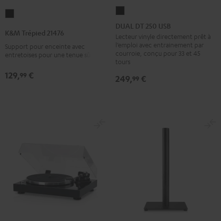
DUAL
K&M
DT
DUAL DT 250 USB
Trépied
K&M Trépied 21476
250
Lecteur vinyle directement prêt à
21476
l’emploi avec entrainement par
Support pour enceinte avec
USB
Noir
courroie, conçu pour 33 et 45
entretoises pour une tenue sûre
Noir
tours
129,
€
99
249,
€
99