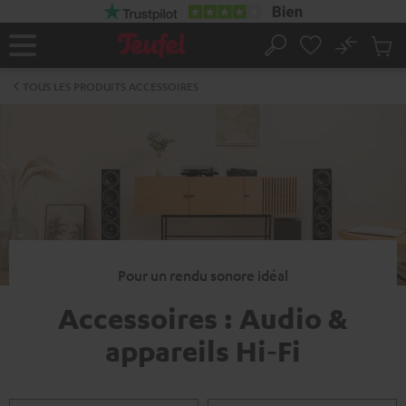
ERS LE
ONTENU
No
Sau
Page
Rechercher
Produi
d’accueil
du
TOUS LES PRODUITS ACCESSOIRES
panier
Pour un rendu sonore idéal
Accessoires : Audio &
appareils Hi‑Fi