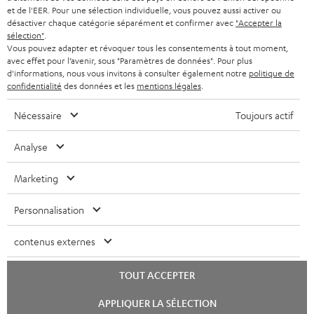
CASQUES AUDIO
e
PAYS-BAS
NEWSLETTER
et de l'EER. Pour une sélection individuelle, vous pouvez aussi activer ou
désactiver chaque catégorie séparément et confirmer avec
"Accepter la
t
CASQUES BLUETOOTH AUDIO
sélection"
.
MAGASINS
BELGIQUE
t
Vous pouvez adapter et révoquer tous les consentements à tout moment,
avec effet pour l’avenir, sous "Paramètres de données". Pour plus
SYSTEMES COMPLETS
e
AVANTAGES D’ACHAT
d'informations, nous vous invitons à consulter également notre
politique de
FRANCE
confidentialité
des données et les
mentions légales
.
r
ENCEINTES
L’HISTOIRE DE TEUFEL
Nécessaire
Toujours actif
POLOGNE
ULTIMA
MANAGEMENT
Analyse
ÉCOUTEURS INTRA-AURICULAIRES
ESPAGNE
DEVELOPPEMENT DURABLE
Marketing
Sous réserve de modifications techniques, de fautes de frappe et d’autres
FANSHOP
VALEURS
erreurs. Les accessoires figurant sur l’image ne font pas partie du contenu de
ITALIE
Personnalisation
livraison. D’éventuels frais d’élimination des batteries sont inclus dans le prix.
NOUVEAUTÉS
ACCESSIBILITÉ
USA
contenus externes
©2026 Lautsprecher Teufel GmbH - Tous droits réservés.
Mentions légales
CGV
Politique de confidentialité
TOUT ACCEPTER
AUTRES PAYS
Paramètres de confidentialité
EU Data Act
renoncer au contrat ici
Lancer
APPLIQUER LA SÉLECTION
le