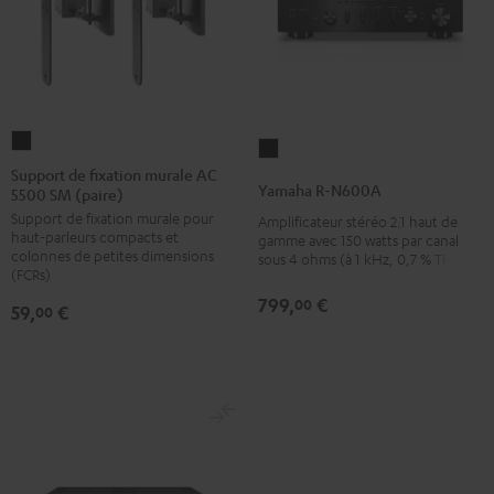
Support
Yamaha
de
Support de fixation murale AC
R-
Yamaha R-N600A
5500 SM (paire)
fixation
N600A
Support de fixation murale pour
murale
Amplificateur stéréo 2.1 haut de
Noir
haut-parleurs compacts et
gamme avec 150 watts par canal
AC
colonnes de petites dimensions
sous 4 ohms (à 1 kHz, 0,7 % THD)
5500
(FCRs)
SM
799,
€
00
59,
€
00
(paire)
Noir