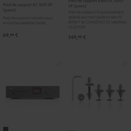
Pied de support K&M AC 6001
de
Pied de support AC 1001 SP
SP (paire)
support
support
support
(paire)
Pied de classe hi-fi exclusivement
K&M
K&M
AC
adapté aux haut-parleurs sans fil
Pied de support robuste pour
AC
AC
1001
EFFEKT et CONSONO 25 (satellites
enceintes satellites Teufel
6001
6001
CS 25 FCR)
SP
SP
SP
69,
€
99
(paire)
149,
€
99
(paire)
(paire)
Noir
Noir
Blanc
KOMBO