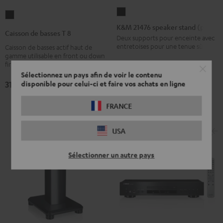
K&M
Caisson
21476
K&M 21476 speaker stand (pair)
de
Caisson de basses T 8
speaker
Deux supports pour enceinte avec
basses
entretoises pour une tenue sûre
Caisson de basses actif haut de
stand
T
gamme utilisable en front ou down
(pair)
239,
€
8
99
firing
Noir
Sélectionnez un pays afin de voir le contenu
Noir
214,
99
€
Dernier prix le plus bas
319,
€
disponible pour celui-ci et faire vos achats en ligne
99
98
259,
€
PVC
FRANCE
USA
Sélectionner un autre pays