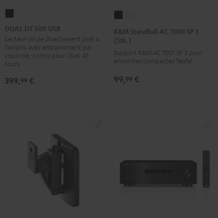
DUAL
K&M
K&M
DT
Standfuß
Standfuß
DUAL DT 500 USB
K&M Standfuß AC 7001 SP 3
500
AC
AC
Lecteur vinyle directement prêt à
(Stk.)
l’emploi avec entrainement par
USB
7001
7001
Support K&M AC 7001 SP 3 pour
courroie, conçu pour 33 et 45
Noir
enceintes compactes Teufel
SP
SP
tours
3
3
99,
€
99
399,
€
99
(Stk.)
(Stk.)
Noir
Blanc