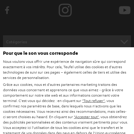
e
z
-
v
o
Catégories
u
Pour que le son vous corresponde
HOME CINEMA
s
Société
Nous voulons vous offrir une expérience de navigation sûre qui correspond
à
exactement à vos intérêts. Pour cela, Teufel utilise des cookies et d'autres
SYSTEMES COMPLETS HOME CINEMA
SUPPORT
technologies de suivi sur ces pages – également celles de tiers et utilise des
l
Boutiques en ligne Teufel
services de personnalisation.
BARRES DE SON
a
Grâce aux cookies, nous et d'autres partenaires marketing traitons des
CARRIÈRE
ALLEMAGNE
données vous concernant et apprenons ce que vous aimez - grâce à votre
n
STEREO
comportement sur notre site web et aux informations concernant votre
PRESSE
e
terminal. C'est vous qui décidez : en cliquant sur
"Tout refuser"
, vous
AUTRICHE
confirmez nos paramètres de base, dans lesquels nous n'activons que les
SMART HOME
w
B2B
cookies nécessaires. Vous recevrez ainsi des recommandations, mais celles-
ci seront choisies au hasard. En cliquant sur
"Accepter tout"
, vous obtiendrez
s
SUISSE
BLUETOOTH
des publicités personnalisées et des contenus vraiment pertinents pour vous.
BLOG
l
Vous acceptez ici l'utilisation de tous les cookies ainsi que le transfert et le
traitement de vos données dans des pays en dehors de l'Union européenne