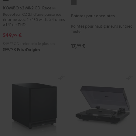
Pointes
62
KOMBO 62 Mk2 CD-Receiver
pour
Mk2
Récepteur CD 2.1 d'une puissance
Pointes pour enceintes
enceintes
énorme avec 2 x 130 watts à 4 ohms
CD-
Titane
à 1 % de THD
Pointes pour haut-parleurs sur pied
Receiver
Teufel
549,
€
99
Night
Black
549,
99
€
Dernier prix le plus bas
17,
€
99
99
599,
€
Prix d'origine