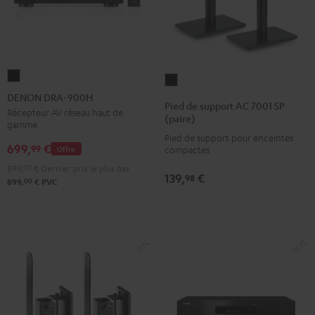
DENON
Pied
DRA-
DENON DRA-900H
de
Pied de support AC 7001 SP
900H
Récepteur AV réseau haut de
support
(paire)
gamme
Noir
AC
Pied de support pour enceintes
699,
€
7001
99
Offre
compactes
SP
899,
00
€
Dernier prix le plus bas
139,
€
98
(paire)
00
899,
€
PVC
Noir