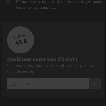
Découvrez nos produits de près et venez au magasin pour
des conseils personnalisés.
JUSQU'À -
45 €
I
Choisissez votre bon d'achat !
Inscrivez-vous à la newsletter et recevez jusqu'à
n
45 € de remise.
s
c
S'ABO
EMAIL
r
WIDGET
i
v