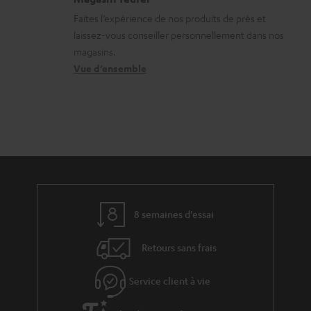
o
s
e
e
Faites l’expérience de nos produits de près et
n
c
l
a
laissez-vous conseiller personnellement dans nos
s
o
a
magasins.
b
r
n
t
Vue d’ensemble
l
e
t
i
e
l
a
v
s
a
c
e
t
t
s
i
à
v
l
e
’
8 semaines d'essai
s
e
Retours sans frais
à
x
l
p
Service client à vie
a
é