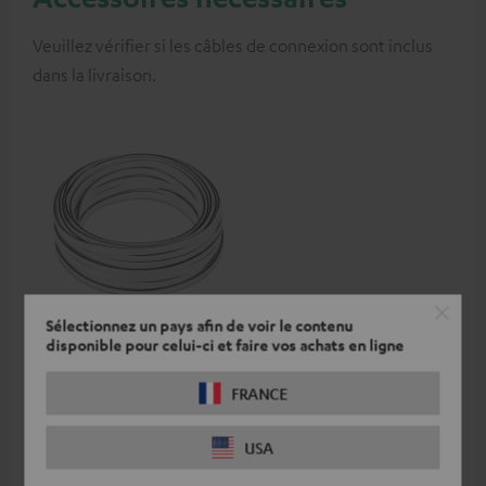
Veuillez vérifier si les câbles de connexion sont inclus
dans la livraison.
Sélectionnez un pays afin de voir le contenu
Câble d’enceinte 15 m
disponible pour celui-ci et faire vos achats en ligne
C2515S
Câble d’enceinte 2 x 2,5 mm²
FRANCE
34,
€
99
USA