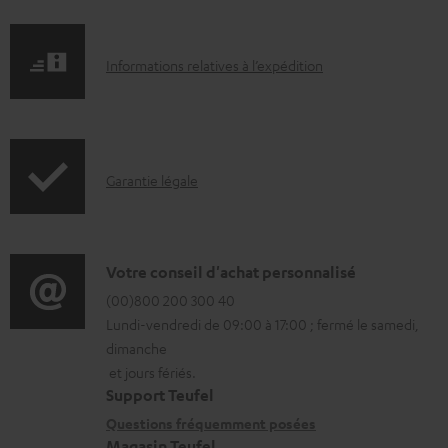
u
m
I
Informations relatives à l’expédition
e
n
n
f
t
o
s
I
Garantie légale
r
t
n
m
é
f
a
l
o
D
Votre conseil d'achat personnalisé
t
é
r
é
(00)800 200 300 40
i
c
Lundi-vendredi de 09:00 à 17:00 ; fermé le samedi,
m
t
o
h
dimanche
a
a
n
et jours fériés.
a
t
i
s
Support Teufel
r
i
l
r
Questions fréquemment posées
g
Magasin Teufel