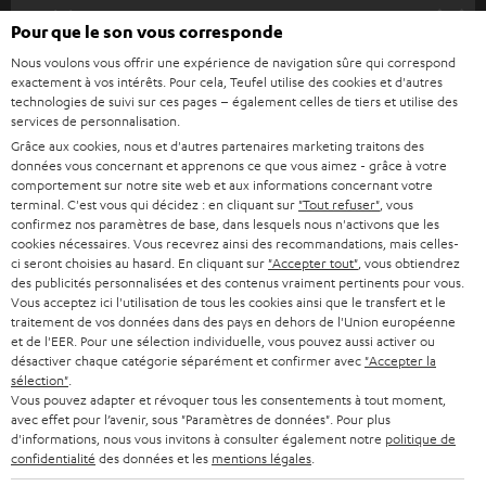
HOME CINEMA
s
Société
Pour que le son vous corresponde
à
SYSTEMES COMPLETS HOME CINEMA
Nous voulons vous offrir une expérience de navigation sûre qui correspond
SUPPORT
l
Boutiques en ligne Teufel
exactement à vos intérêts. Pour cela, Teufel utilise des cookies et d'autres
BARRES DE SON
technologies de suivi sur ces pages – également celles de tiers et utilise des
a
CARRIÈRE
services de personnalisation.
ALLEMAGNE
n
Grâce aux cookies, nous et d'autres partenaires marketing traitons des
STEREO
PRESSE
données vous concernant et apprenons ce que vous aimez - grâce à votre
e
AUTRICHE
comportement sur notre site web et aux informations concernant votre
SMART HOME
w
terminal. C'est vous qui décidez : en cliquant sur
"Tout refuser"
, vous
B2B
confirmez nos paramètres de base, dans lesquels nous n'activons que les
s
cookies nécessaires. Vous recevrez ainsi des recommandations, mais celles-
SUISSE
BLUETOOTH
BLOG
ci seront choisies au hasard. En cliquant sur
"Accepter tout"
, vous obtiendrez
l
des publicités personnalisées et des contenus vraiment pertinents pour vous.
CASQUES AUDIO
e
Vous acceptez ici l'utilisation de tous les cookies ainsi que le transfert et le
PAYS-BAS
NEWSLETTER
traitement de vos données dans des pays en dehors de l'Union européenne
t
CASQUES BLUETOOTH AUDIO
et de l'EER. Pour une sélection individuelle, vous pouvez aussi activer ou
MAGASINS
désactiver chaque catégorie séparément et confirmer avec
"Accepter la
BELGIQUE
t
sélection"
.
SYSTEMES COMPLETS
e
AVANTAGES D’ACHAT
Vous pouvez adapter et révoquer tous les consentements à tout moment,
avec effet pour l’avenir, sous "Paramètres de données". Pour plus
FRANCE
r
ENCEINTES
d'informations, nous vous invitons à consulter également notre
politique de
L’HISTOIRE DE TEUFEL
confidentialité
des données et les
mentions légales
.
POLOGNE
ULTIMA