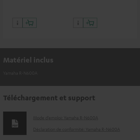
RCA
Matériel inclus
Yamaha R-N600A
Téléchargement et support
D
Mode d’emploi: Yamaha R-N600A
o
Déclaration de conformité: Yamaha R-N600A
c