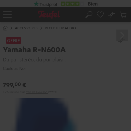
ERS LE
ONTENU
No
Sau
Page
Rechercher
Produi
d’accueil
du
ACCESSOIRES
RÉCEPTEUR AUDIO
panier
OFFRE
Yamaha R-N600A
Du pur stéréo, du pur plaisir.
Couleur:
Noir
799,
€
00
TVA incluse
plus
frais de livraison
19,99 €