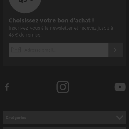
I
Choisissez votre bon d'achat !
Inscrivez-vous à la newsletter et recevez jusqu'à
n
45 € de remise.
s
c
S'ABO
EMAIL
r
WIDGET
i
v
e
z
-
v
o
Catégories
u