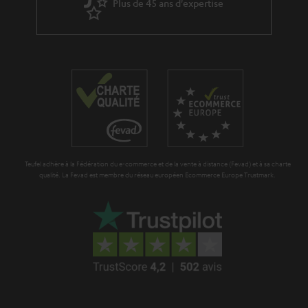
g
Plus de 45 ans d'expertise
d
a
i
r
t
a
i
n
o
t
n
i
e
Teufel adhère à la Fédération du e-commerce et de la vente à distance (Fevad) et à sa charte
qualité. La Fevad est membre du réseau européen Ecommerce Europe Trustmark.