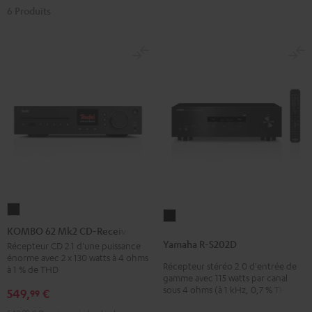
6 Produits
KOMBO
Yamaha
62
KOMBO 62 Mk2 CD-Receiver
R-
Mk2
Yamaha R-S202D
Récepteur CD 2.1 d'une puissance
S202D
énorme avec 2 x 130 watts à 4 ohms
CD-
Récepteur stéréo 2.0 d'entrée de
Noir
à 1 % de THD
Receiver
gamme avec 115 watts par canal
sous 4 ohms (à 1 kHz, 0,7 % THD)
549,
€
99
Night
Black