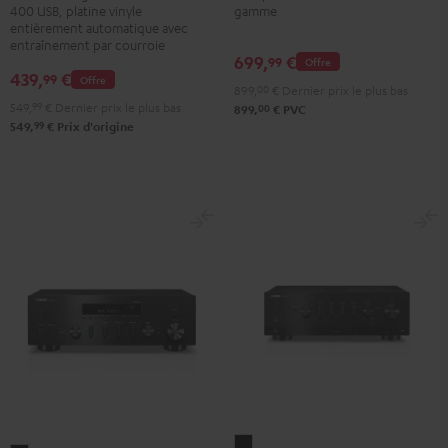
DT
gamme
400 USB, platine vinyle
entièrement automatique avec
400
entraînement par courroie
USB
699,
€
99
Offre
439,
€
99
Offre
Noir
899,
00
€
Dernier prix le plus bas
549,
99
€
Dernier prix le plus bas
00
899,
€
PVC
99
549,
€
Prix d'origine
Yamaha