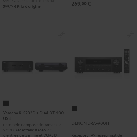
549,
99
€
Dernier prix le plus bas
269,
€
00
99
599,
€
Prix d'origine
Yamaha
DENON
R-
Yamaha R-S202D + Dual DT 400
DRA-
USB
S202D
DENON DRA-900H
900H
Ensemble composé de Yamaha R-
+
S202D, récepteur stéréo 2.0
Noir
Dual
Récepteur AV réseau haut de
d'entrée de gamme et DUAL DT