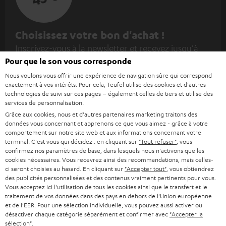
I
Choisissez votre bon d'achat !
Inscrivez-vous à la newsletter et recevez jusqu'à
n
45 € de remise.
Pour que le son vous corresponde
s
Nous voulons vous offrir une expérience de navigation sûre qui correspond
c
exactement à vos intérêts. Pour cela, Teufel utilise des cookies et d'autres
S'ABO
EMAIL
r
technologies de suivi sur ces pages – également celles de tiers et utilise des
services de personnalisation.
WIDGET
i
Grâce aux cookies, nous et d'autres partenaires marketing traitons des
v
données vous concernant et apprenons ce que vous aimez - grâce à votre
comportement sur notre site web et aux informations concernant votre
e
terminal. C'est vous qui décidez : en cliquant sur
"Tout refuser"
, vous
confirmez nos paramètres de base, dans lesquels nous n'activons que les
z
cookies nécessaires. Vous recevrez ainsi des recommandations, mais celles-
-
ci seront choisies au hasard. En cliquant sur
"Accepter tout"
, vous obtiendrez
des publicités personnalisées et des contenus vraiment pertinents pour vous.
v
Vous acceptez ici l'utilisation de tous les cookies ainsi que le transfert et le
traitement de vos données dans des pays en dehors de l'Union européenne
o
Catégories
et de l'EER. Pour une sélection individuelle, vous pouvez aussi activer ou
u
désactiver chaque catégorie séparément et confirmer avec
"Accepter la
sélection"
.