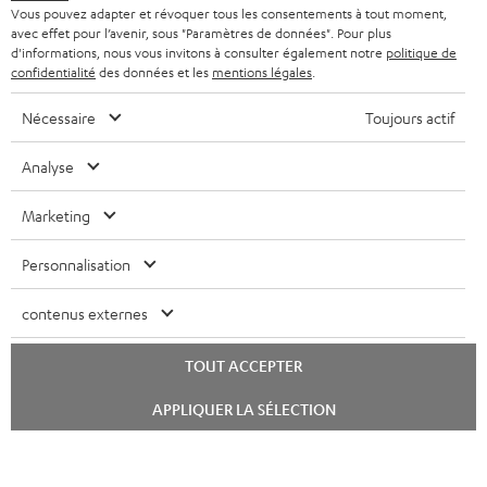
HOME CINEMA
s
Vous pouvez adapter et révoquer tous les consentements à tout moment,
Société
avec effet pour l’avenir, sous "Paramètres de données". Pour plus
à
SYSTEMES COMPLETS HOME CINEMA
d'informations, nous vous invitons à consulter également notre
politique de
SUPPORT
l
confidentialité
des données et les
mentions légales
.
Boutiques en ligne Teufel
BARRES DE SON
a
CARRIÈRE
Nécessaire
Toujours actif
ALLEMAGNE
n
STEREO
PRESSE
Analyse
e
AUTRICHE
SMART HOME
w
B2B
Marketing
s
SUISSE
BLUETOOTH
BLOG
Personnalisation
l
CASQUES AUDIO
e
PAYS-BAS
NEWSLETTER
contenus externes
t
CASQUES BLUETOOTH AUDIO
MAGASINS
BELGIQUE
t
TOUT ACCEPTER
SYSTEMES COMPLETS
e
AVANTAGES D’ACHAT
Lancer
APPLIQUER LA SÉLECTION
le
FRANCE
r
chat
ENCEINTES
L’HISTOIRE DE TEUFEL
POLOGNE
ULTIMA