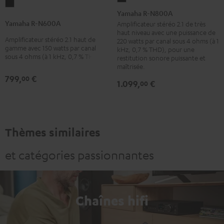
Yamaha
R-
Yamaha R-N800A
R-
N800A
Yamaha R-N600A
Amplificateur stéréo 2.1 de très
N600A
haut niveau avec une puissance de
Noir
Amplificateur stéréo 2.1 haut de
Noir
220 watts par canal sous 4 ohms (à 1
gamme avec 150 watts par canal
kHz, 0,7 % THD), pour une
sous 4 ohms (à 1 kHz, 0,7 % THD)
restitution sonore puissante et
maîtrisée.
799,
€
00
1.099,
€
00
Thèmes similaires
et catégories passionnantes
Chaînes hifi