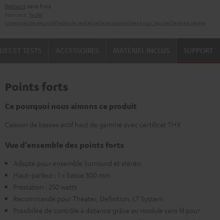
Retours
sans frais
Fabricant:
Teufel
Consignes de sécurité
Pièces de rechange
Réparations
Mises à jour logiciel
Garantie légale
UES ET TESTS
ACCESSOIRES
MATÉRIEL INCLUS
SUPPORT
Points forts
Ce pourquoi nous aimons ce produit
Caisson de basses actif haut de gamme avec certificat THX
Vue d’ensemble des points forts
Adapté pour ensemble Surround et stéréo
Haut-parleur : 1 x basse 300 mm
Prestation : 250 watts
Recommandé pour Theater, Definition, LT System
Possibilité de contrôle à distance grâce au module sans fil pour