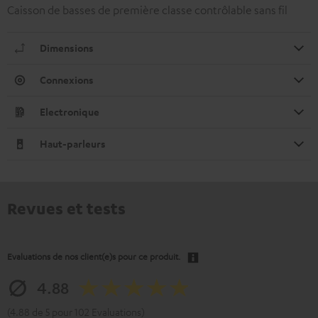
Caisson de basses de première classe contrôlable sans fil
Dimensions
Connexions
Electronique
Haut-parleurs
Revues et tests
Evaluations de nos client(e)s pour ce produit.
4.88
(4.88 de 5 pour 102 Evaluations)