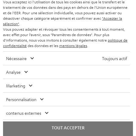
e
Vous acceptez ici l'utilisation de tous les cookies ainsi que le transfert et le
PAYS-BAS
NEWSLETTER
traitement de vos données dans des pays en dehors de l'Union européenne
t
CASQUES BLUETOOTH AUDIO
et de l'EER. Pour une sélection individuelle, vous pouvez aussi activer ou
MAGASINS
désactiver chaque catégorie séparément et confirmer avec
"Accepter la
BELGIQUE
t
sélection"
.
SYSTEMES COMPLETS
e
AVANTAGES D’ACHAT
Vous pouvez adapter et révoquer tous les consentements à tout moment,
avec effet pour l’avenir, sous "Paramètres de données". Pour plus
FRANCE
r
ENCEINTES
d'informations, nous vous invitons à consulter également notre
politique de
L’HISTOIRE DE TEUFEL
confidentialité
des données et les
mentions légales
.
POLOGNE
ULTIMA
MANAGEMENT
Nécessaire
Toujours actif
ÉCOUTEURS INTRA-AURICULAIRES
ESPAGNE
DEVELOPPEMENT DURABLE
Analyse
Sous réserve de modifications techniques, de fautes de frappe et d’autres
FANSHOP
VALEURS
erreurs. Les accessoires figurant sur l’image ne font pas partie du contenu de
Marketing
ITALIE
livraison. D’éventuels frais d’élimination des batteries sont inclus dans le prix.
NOUVEAUTÉS
ACCESSIBILITÉ
Personnalisation
USA
©2026 Lautsprecher Teufel GmbH - Tous droits réservés.
contenus externes
Mentions légales
CGV
Politique de confidentialité
AUTRES PAYS
Paramètres de confidentialité
EU Data Act
renoncer au contrat ici
TOUT ACCEPTER