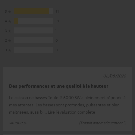
5
91
4
10
3
1
2
0
1
0
06/08/2026
Des performances et une qualité à la hauteur
Le caisson de basses Teufel S 6000 SW a pleinement répondu à
mes attentes. Les basses sont profondes, puissantes et bien
maîtrisées, aussi b
Lire l’évaluation complète
simone p.
(Traduit automatiquement *)