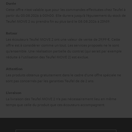
a
Durée
é
Cette offre n’est valable que pour les commandes effectuées chez Teufel à
g
d
partir du 03.08.2026 à 00h00. Elle durera jusqu’à l’épuisement du stock de
a
Teufel MOVE 2 ou prendra fin au plus tard le 08.08.2026 à 23h59.
i
r
t
Retour
a
i
Les écouteurs Teufel MOVE 2 ont une valeur de vente de 29,99 €. Cette
offre est à considérer comme un tout. Les services proposés ne le sont
n
o
qu’ensemble. Une réalisation partielle du contrat (qui serait par exemple
t
n
réduite à l’utilisation des Teufel MOVE 2) est exclue.
i
Attention
e
Les produits obtenus gratuitement dans le cadre d’une offre spéciale ne
sont pas concernés par les garanties Teufel de de 2 ans.
Livraison
La livraison des Teufel MOVE 2 n’a pas nécessairement lieu en même
temps que celle du produit que ces écouteurs accompagnent.