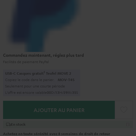
Commandez maintenant, réglez plus tard
Facilités de paiement PayPal
1
USB-C Casques gratuit
Teufel MOVE 2
Copiez le code dans le panier.
MOV-T4S
Seulement pour une courte période
L’offre est encore valable
0
0
D
:
1
3
H
:
5
9
M
:
3
4
S
AJOUTER AU PANIER
En stock
Achetez en toute sérénité avec 8 semaines de droit de retour