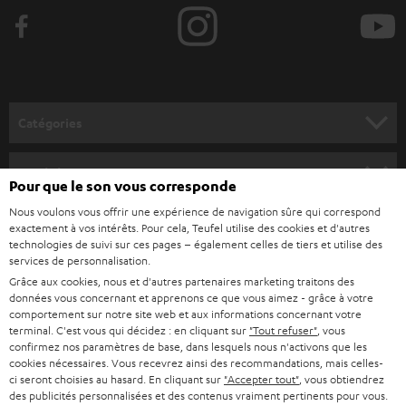
e
z
-
v
o
Catégories
u
HOME CINEMA
s
Société
Pour que le son vous corresponde
à
SYSTEMES COMPLETS HOME CINEMA
Nous voulons vous offrir une expérience de navigation sûre qui correspond
SUPPORT
l
Boutiques en ligne Teufel
exactement à vos intérêts. Pour cela, Teufel utilise des cookies et d'autres
BARRES DE SON
technologies de suivi sur ces pages – également celles de tiers et utilise des
a
CARRIÈRE
services de personnalisation.
ALLEMAGNE
n
Grâce aux cookies, nous et d'autres partenaires marketing traitons des
STEREO
PRESSE
données vous concernant et apprenons ce que vous aimez - grâce à votre
e
AUTRICHE
comportement sur notre site web et aux informations concernant votre
SMART HOME
w
terminal. C'est vous qui décidez : en cliquant sur
"Tout refuser"
, vous
B2B
confirmez nos paramètres de base, dans lesquels nous n'activons que les
s
cookies nécessaires. Vous recevrez ainsi des recommandations, mais celles-
SUISSE
BLUETOOTH
BLOG
ci seront choisies au hasard. En cliquant sur
"Accepter tout"
, vous obtiendrez
l
des publicités personnalisées et des contenus vraiment pertinents pour vous.
CASQUES AUDIO