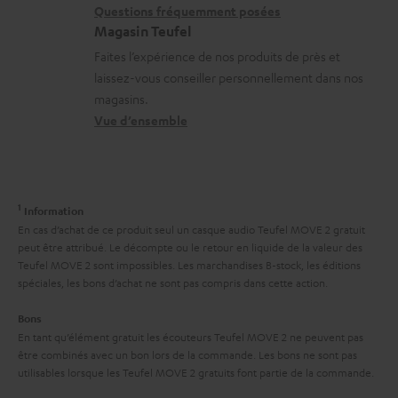
e
i
l
r
Questions fréquemment posées
a
Magasin Teufel
o
s
e
b
Faites l’expérience de nos produits de près et
n
c
l
laissez-vous conseiller personnellement dans nos
l
s
o
a
magasins.
e
r
n
t
Vue d’ensemble
s
e
t
i
l
a
v
a
c
e
1
Information
t
t
s
En cas d’achat de ce produit seul un casque audio Teufel MOVE 2 gratuit
i
peut être attribué. Le décompte ou le retour en liquide de la valeur des
à
Teufel MOVE 2 sont impossibles. Les marchandises B-stock, les éditions
v
l
spéciales, les bons d’achat ne sont pas compris dans cette action.
e
’
Bons
s
e
En tant qu’élément gratuit les écouteurs Teufel MOVE 2 ne peuvent pas
à
être combinés avec un bon lors de la commande. Les bons ne sont pas
x
utilisables lorsque les Teufel MOVE 2 gratuits font partie de la commande.
l
p