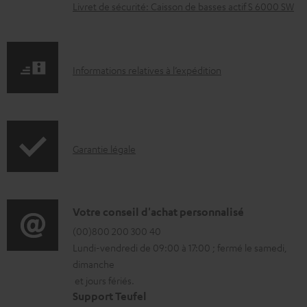
u
Livret de sécurité: Caisson de basses actif S 6000 SW
m
e
n
I
Informations relatives à l’expédition
t
n
s
f
t
o
é
I
Garantie légale
r
l
n
m
é
f
a
c
o
D
Votre conseil d'achat personnalisé
t
h
r
é
(00)800 200 300 40
i
a
Lundi-vendredi de 09:00 à 17:00 ; fermé le samedi,
m
t
o
dimanche
r
a
a
n
et jours fériés.
g
t
i
s
Support Teufel