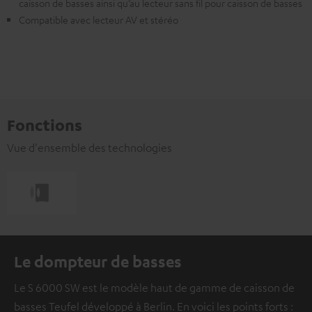
caisson de basses ainsi qu’au lecteur sans fil pour caisson de basses
Compatible avec lecteur AV et stéréo
Fonctions
Vue d'ensemble des technologies
Le dompteur de basses
Le S 6000 SW est le modèle haut de gamme de caisson de
basses Teufel développé à Berlin. En voici les points forts :