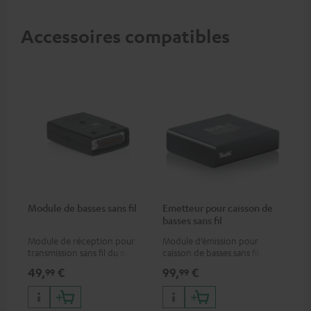
Accessoires compatibles
Module de basses sans fil
Emetteur pour caisson de
basses sans fil
Module de réception pour
Module d’émission pour
transmission sans fil du signal
caisson de basses sans fil
des caissons de basses T
49,
€
99,
€
99
99
4000/S 6000