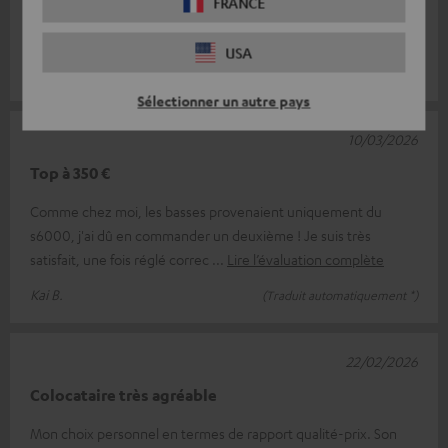
FRANCE
le kit de transmission sans fil. Les basses sont très agréables et
chaleureuse
Lire l’évaluation complète
USA
Georg W.
(Traduit automatiquement *)
Sélectionner un autre pays
10/03/2026
Top à 350 €
Comme chez moi, les basses provenaient uniquement du
s6000, j'ai dû en commander un deuxième ! Je suis très
satisfait, une fois réglé correc
Lire l’évaluation complète
Kai B.
(Traduit automatiquement *)
22/02/2026
Colocataire très agréable
Mon choix personnel en termes de rapport qualité-prix. Son