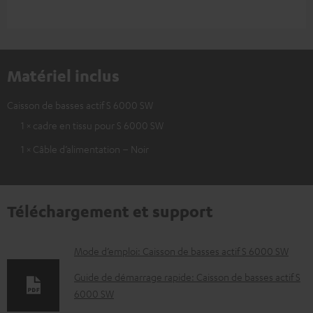
Matériel inclus
Caisson de basses actif S 6000 SW
1 × cadre en tissu pour S 6000 SW
1 × Câble d’alimentation – Noir
Téléchargement et support
D
Mode d’emploi: Caisson de basses actif S 6000 SW
o
Guide de démarrage rapide: Caisson de basses actif S
c
6000 SW