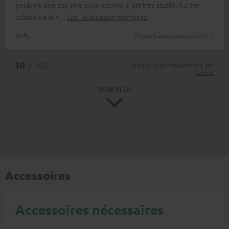
poids ne doit pas être sous-estimé, il est très stable. Il a été
calibré via le r
Lire l’évaluation complète
N.N.
(Traduit automatiquement *)
*
10
/ 102
traduit automatiquement par
DeepL
VOIR PLUS
Accessoires
Accessoires nécessaires