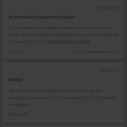
02/06/2026
Ils en valent largement la peine
Je l'ai acheté pour compléter mon ensemble home cinéma
Teufel. Je ne le regrette absolument pas : un son exceptionnel,
et ce à un prix très
Lire l’évaluation complète
Danny v.
(Traduit automatiquement *)
17/05/2026
Parfait
Elle vient finaliser mon home cinema teufel Le son est
exceptionnel et surtout en Hi fi via l’ampli Denon. ! L’ensemble
exceptionel
Francois M.