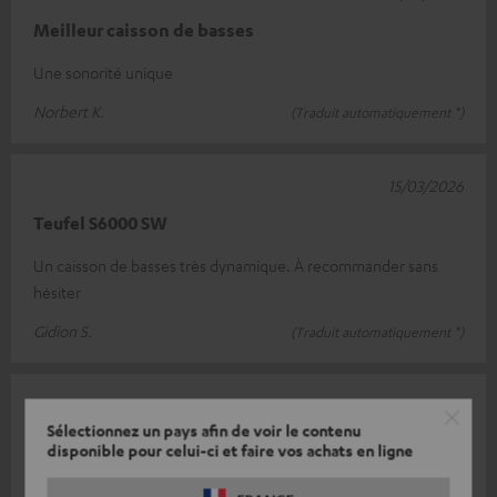
Meilleur caisson de basses
Une sonorité unique
Norbert K.
(Traduit automatiquement *)
15/03/2026
Teufel S6000 SW
Un caisson de basses très dynamique. À recommander sans
hésiter
Gidion S.
(Traduit automatiquement *)
11/03/2026
Sélectionnez un pays afin de voir le contenu
Merveilleux
disponible pour celui-ci et faire vos achats en ligne
Après mûre réflexion, j'ai commandé le caisson de basses avec