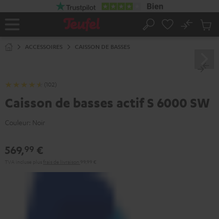
ERS LE
ONTENU
No
Sau
Page
Rechercher
Produi
d’accueil
du
ACCESSOIRES
CAISSON DE BASSES
panier
(102)
Caisson de basses actif S 6000 SW
Couleur:
Noir
569,
€
99
TVA incluse
plus
frais de livraison
99,99 €