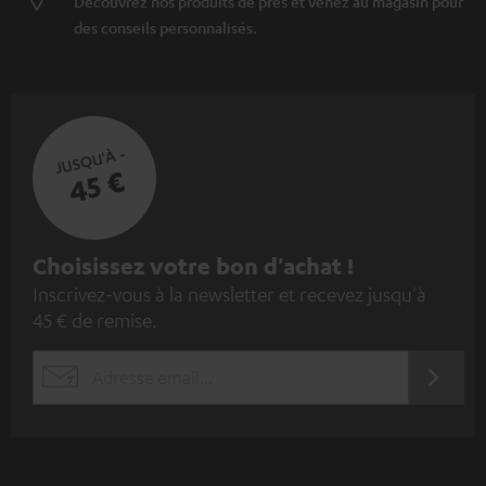
Découvrez nos produits de près et venez au magasin pour
des conseils personnalisés.
JUSQU'À -
45 €
I
Choisissez votre bon d'achat !
Inscrivez-vous à la newsletter et recevez jusqu'à
n
45 € de remise.
s
c
S'ABO
EMAIL
r
WIDGET
i
v