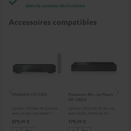
dans le contenu de livraison
Accessoires compatibles
YAMAHA CD-S303
Panasonic Blu-ray Player
Câ
DP-UB154
C75
Lecteur CD haut de gamme
Lecteur Ultra HD 4K Blu-ray
Câb
avec un son impressionnant
avec Dolby Atmos et Multi
TOS
et une finition de qualité
HDR, inclus HDR10+ pour une
379,
€
179,
€
19
00
00
qualité d’image incroyable et
des couleurs contrastées