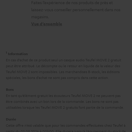
Faites l’expérience de nos produits de près et
n
c
l
l
laissez-vous conseiller personnellement dans nos
s
o
a
e
magasins.
r
n
t
Vue d’ensemble
s
e
t
i
l
a
v
a
c
e
1
Information
t
t
s
En cas d’achat de ce produit seul un casque audio Teufel MOVE 2 gratuit
i
peut être attribué. Le décompte ou le retour en liquide de la valeur des
à
Teufel MOVE 2 sont impossibles. Les marchandises B-stock, les éditions
v
l
spéciales, les bons d’achat ne sont pas compris dans cette action.
e
’
Bons
s
e
En tant qu’élément gratuit les écouteurs Teufel MOVE 2 ne peuvent pas
à
être combinés avec un bon lors de la commande. Les bons ne sont pas
x
utilisables lorsque les Teufel MOVE 2 gratuits font partie de la commande.
l
p
a
Durée
é
Cette offre n’est valable que pour les commandes effectuées chez Teufel à
g
d
partir du 03.08.2026 à 00h00. Elle durera jusqu’à l’épuisement du stock de