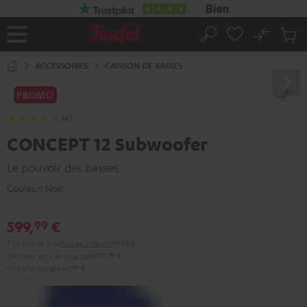
ERS LE
ONTENU
No
Sau
Page
Rechercher
Produi
d’accueil
du
ACCESSOIRES
CAISSON DE BASSES
panier
PROMO
(4)
CONCEPT 12 Subwoofer
Le pouvoir des basses
Couleur:
Noir
599,
€
99
TVA incluse
plus
frais de livraison
99,99 €
Dernier prix le plus bas
599,
99
€
Prix d'origine
649,
99
€