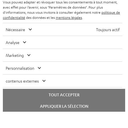
BELGIQUE
Vous pouvez adapter et révoquer tous les consentements à tout moment,
t
avec effet pour l’avenir, sous "Paramètres de données". Pour plus
SYSTEMES COMPLETS
e
AVANTAGES D’ACHAT
d'informations, nous vous invitons à consulter également notre
politique de
confidentialité
des données et les
mentions légales
.
FRANCE
r
ENCEINTES
L’HISTOIRE DE TEUFEL
Nécessaire
Toujours actif
POLOGNE
ULTIMA
MANAGEMENT
Analyse
ÉCOUTEURS INTRA-AURICULAIRES
ESPAGNE
DEVELOPPEMENT DURABLE
Marketing
Sous réserve de modifications techniques, de fautes de frappe et d’autres
FANSHOP
VALEURS
erreurs. Les accessoires figurant sur l’image ne font pas partie du contenu de
ITALIE
Personnalisation
livraison. D’éventuels frais d’élimination des batteries sont inclus dans le prix.
NOUVEAUTÉS
ACCESSIBILITÉ
USA
contenus externes
©2026 Lautsprecher Teufel GmbH - Tous droits réservés.
Mentions légales
CGV
Politique de confidentialité
TOUT ACCEPTER
AUTRES PAYS
Paramètres de confidentialité
EU Data Act
renoncer au contrat ici
Lancer
APPLIQUER LA SÉLECTION
le
chat