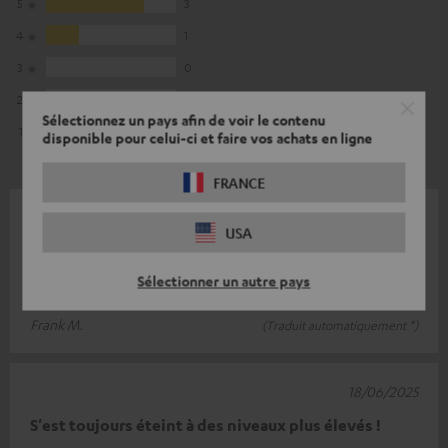
5
3
4
1
3
0
2
0
Sélectionnez un pays afin de voir le contenu
1
0
disponible pour celui-ci et faire vos achats en ligne
FRANCE
28/12/2025
USA
Partie supérieure
Sélectionner un autre pays
Le rapport qualité-prix est imbattable.
Frank M.
(Traduit automatiquement *)
18/06/2025
S'est toujours éteint à des niveaux plus élevés !