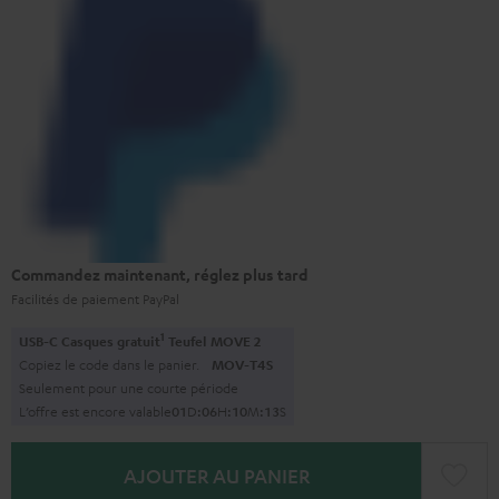
Commandez maintenant, réglez plus tard
Facilités de paiement PayPal
1
USB-C Casques gratuit
Teufel MOVE 2
Copiez le code dans le panier.
MOV-T4S
Seulement pour une courte période
L’offre est encore valable
0
1
D
:
0
6
H
:
1
0
M
:
1
2
S
AJOUTER AU PANIER