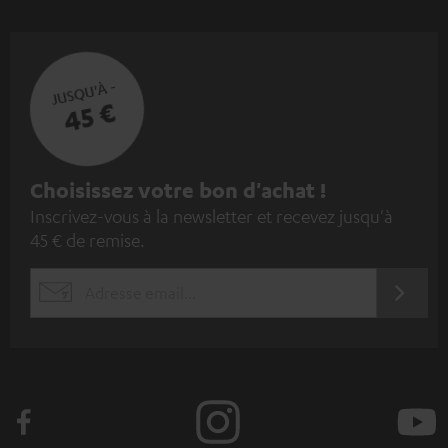
JUSQU'À -
45 €
I
Choisissez votre bon d'achat !
Inscrivez-vous à la newsletter et recevez jusqu'à
n
45 € de remise.
s
c
S'ABO
EMAIL
r
WIDGET
i
v
e
z