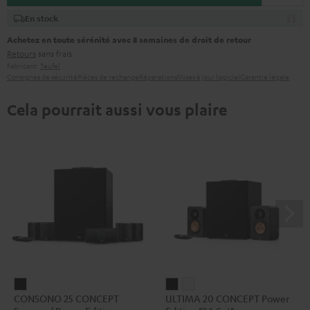
En stock
Achetez en toute sérénité avec 8 semaines de droit de retour
Retours
sans frais
Fabricant:
Teufel
Consignes de sécurité
Pièces de rechange
Réparations
Mises à jour logiciel
Garantie légale
Cela pourrait aussi vous plaire
CONSONO
ULTIMA
ULTIMA
CONSONO 25 CONCEPT
ULTIMA 20 CONCEPT Power
25
20
20