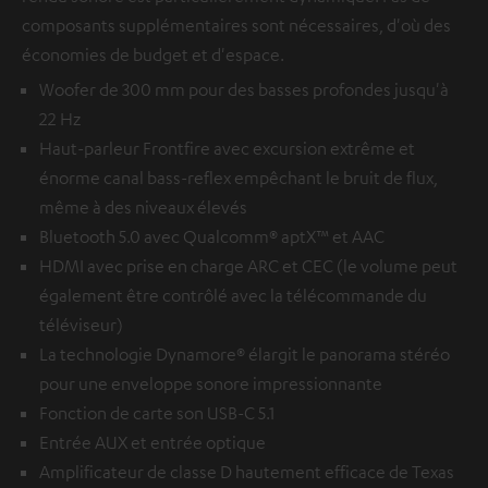
composants supplémentaires sont nécessaires, d'où des
économies de budget et d'espace.
Woofer de 300 mm pour des basses profondes jusqu'à
22 Hz
Haut-parleur Frontfire avec excursion extrême et
énorme canal bass-reflex empêchant le bruit de flux,
même à des niveaux élevés
Bluetooth 5.0 avec Qualcomm® aptX™ et AAC
HDMI avec prise en charge ARC et CEC (le volume peut
également être contrôlé avec la télécommande du
téléviseur)
La technologie Dynamore® élargit le panorama stéréo
pour une enveloppe sonore impressionnante
Fonction de carte son USB-C 5.1
Entrée AUX et entrée optique
Amplificateur de classe D hautement efficace de Texas