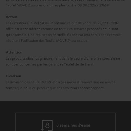
a
Teufel MOVE 2 ou prendra fin au plus tard le 08.08.2026 à 23h59.
i
r
t
Retour
a
i
Les écouteurs Teufel MOVE 2 ont une valeur de vente de 29,99 €. Cette
offre est à considérer comme un tout. Les services proposés ne le sont
n
o
qu’ensemble. Une réalisation partielle du contrat (qui serait par exemple
t
n
réduite à l’utilisation des Teufel MOVE 2) est exclue.
i
Attention
e
Les produits obtenus gratuitement dans le cadre d’une offre spéciale ne
sont pas concernés par les garanties Teufel de de 2 ans.
Livraison
La livraison des Teufel MOVE 2 n’a pas nécessairement lieu en même
temps que celle du produit que ces écouteurs accompagnent.
8 semaines d'essai