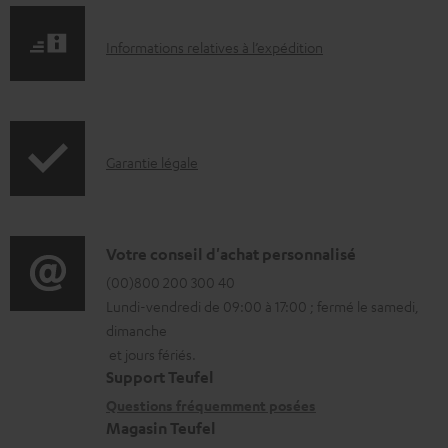
n
I
Informations relatives à l’expédition
t
n
s
f
t
o
é
I
Garantie légale
r
l
n
m
é
f
a
c
o
D
Votre conseil d'achat personnalisé
t
h
r
é
(00)800 200 300 40
i
a
Lundi-vendredi de 09:00 à 17:00 ; fermé le samedi,
m
t
o
r
dimanche
a
a
n
g
et jours fériés.
t
i
s
Support Teufel
e
i
l
r
Questions fréquemment posées
a
Magasin Teufel
o
s
e
b