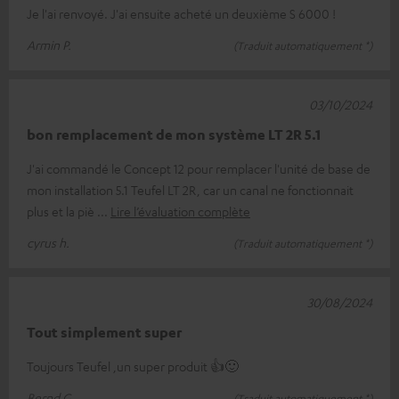
Je l'ai renvoyé. J'ai ensuite acheté un deuxième S 6000 !
Armin P.
(Traduit automatiquement *)
03/10/2024
bon remplacement de mon système LT 2R 5.1
J'ai commandé le Concept 12 pour remplacer l'unité de base de
mon installation 5.1 Teufel LT 2R, car un canal ne fonctionnait
plus et la piè
Lire l’évaluation complète
cyrus h.
(Traduit automatiquement *)
30/08/2024
Tout simplement super
Toujours Teufel ,un super produit 👍🙂
Bernd G.
(Traduit automatiquement *)