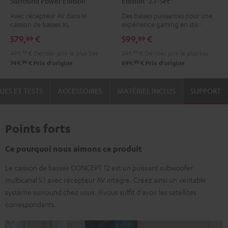
Surround Power Edition
Edition "2.1-Set"
CONCEPT
CONCEPT
CONCEPT
"ensemble 5.1"
Avec récepteur AV dans le
Des basses puissantes pour une
Surround
Power
Power
caisson de basses XL
expérience gaming en stéréo
Power
Edition
Edition
579,
€
599,
€
99
99
Edition
"2.1-
"2.1-
499,
99
€
Dernier prix le plus bas
549,
99
€
Dernier prix le plus bas
"ensemble
Set"
Set"
99
99
749,
€
Prix d'origine
699,
€
Prix d'origine
5.1"
Noir
Blanc
Noir
UES ET TESTS
ACCESSOIRES
MATÉRIEL INCLUS
SUPPORT
Points forts
Ce pourquoi nous aimons ce produit
Le caisson de basses CONCEPT 12 est un puissant subwoofer
multicanal 5.1 avec récepteur AV intégré. Créez ainsi un véritable
système surround chez vous. Il vous suffit d'avoir les satellites
correspondants.