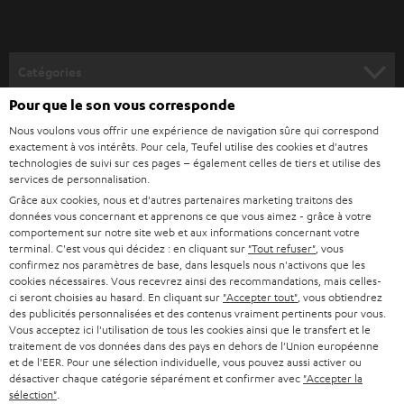
-
v
o
Catégories
u
Pour que le son vous corresponde
HOME CINEMA
s
Société
Nous voulons vous offrir une expérience de navigation sûre qui correspond
à
exactement à vos intérêts. Pour cela, Teufel utilise des cookies et d'autres
SYSTEMES COMPLETS HOME CINEMA
SUPPORT
technologies de suivi sur ces pages – également celles de tiers et utilise des
l
Boutiques en ligne Teufel
services de personnalisation.
BARRES DE SON
a
Grâce aux cookies, nous et d'autres partenaires marketing traitons des
CARRIÈRE
ALLEMAGNE
données vous concernant et apprenons ce que vous aimez - grâce à votre
n
STEREO
comportement sur notre site web et aux informations concernant votre
PRESSE
terminal. C'est vous qui décidez : en cliquant sur
"Tout refuser"
, vous
e
AUTRICHE
confirmez nos paramètres de base, dans lesquels nous n'activons que les
SMART HOME
w
cookies nécessaires. Vous recevrez ainsi des recommandations, mais celles-
B2B
ci seront choisies au hasard. En cliquant sur
"Accepter tout"
, vous obtiendrez
s
SUISSE
BLUETOOTH
des publicités personnalisées et des contenus vraiment pertinents pour vous.
BLOG
Vous acceptez ici l'utilisation de tous les cookies ainsi que le transfert et le
l
traitement de vos données dans des pays en dehors de l'Union européenne
CASQUES AUDIO
e
PAYS-BAS
NEWSLETTER
et de l'EER. Pour une sélection individuelle, vous pouvez aussi activer ou
désactiver chaque catégorie séparément et confirmer avec
"Accepter la
t
CASQUES BLUETOOTH AUDIO
sélection"
.
MAGASINS