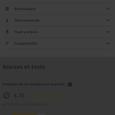
Electronique
Télécommande
Haut-parleurs
Compatibilité
Revues et tests
Evaluations de nos client(e)s pour ce produit.
4.75
(4.75 de 5 pour 4 Evaluations)