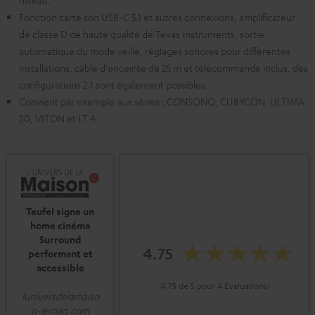
niveau.
Fonction carte son USB-C 5.1 et autres connexions, amplificateur
de classe D de haute qualité de Texas Instruments, sortie
automatique du mode veille, réglages sonores pour différentes
installations, câble d'enceinte de 25 m et télécommande inclus, des
configurations 2.1 sont également possibles
Convient par exemple aux séries : CONSONO, CUBYCON, ULTIMA
20, VITON et LT 4
Teufel signe un
home cinéma
Surround
4.75
performant et
accessible
(4.75 de 5 pour 4 Evaluations)
luniversdelamaiso
n-lemag.com