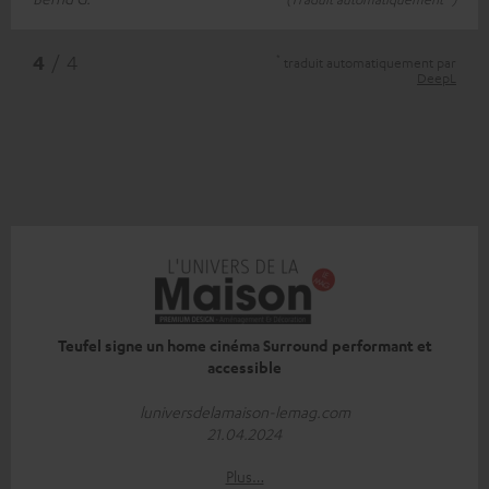
*
4
/ 4
traduit automatiquement par
DeepL
Teufel signe un home cinéma Surround performant et
accessible
luniversdelamaison-lemag.com
21.04.2024
Plus…