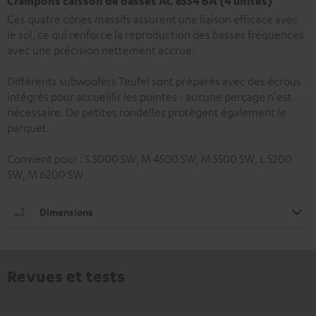
Crampons caisson de basses AC 8554 BA (4 unités)
Ces quatre cônes massifs assurent une liaison efficace avec
le sol, ce qui renforce la reproduction des basses fréquences
avec une précision nettement accrue.
Différents subwoofers Teufel sont préparés avec des écrous
intégrés pour accueillir les pointes - aucune perçage n'est
nécessaire. De petites rondelles protègent également le
parquet.
Convient pour : S 5000 SW, M 4500 SW, M 5500 SW, L 5200
SW, M 6200 SW
Dimensions
Revues et tests