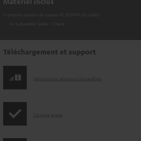
Matériel inclus
Crampons caisson de basses AC 8554 BA (4 unités)
4 × Subwoofer Spike – Titane
Téléchargement et support
I
Informations relatives à l’expédition
n
f
o
I
Garantie légale
r
n
m
f
a