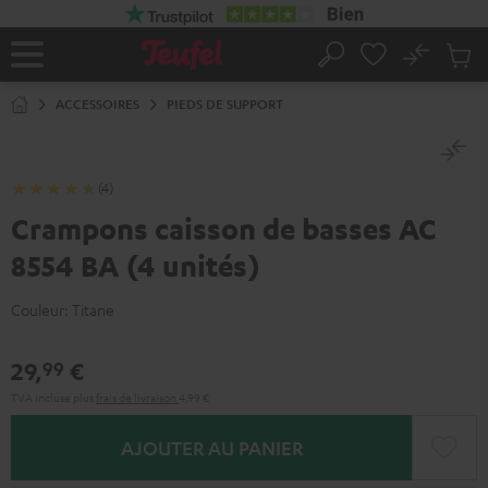
ERS LE
ONTENU
No
Sau
Page
Rechercher
Produi
d’accueil
du
ACCESSOIRES
PIEDS DE SUPPORT
panier
(4)
Crampons caisson de basses AC
8554 BA (4 unités)
Couleur:
Titane
29,
€
99
TVA incluse
plus
frais de livraison
4,99 €
AJOUTER AU PANIER