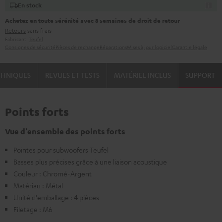
En stock
Achetez en toute sérénité avec 8 semaines de droit de retour
Retours
sans frais
Fabricant:
Teufel
Consignes de sécurité
Pièces de rechange
Réparations
Mises à jour logiciel
Garantie légale
CHNIQUES
REVUES ET TESTS
MATÉRIEL INCLUS
SUPPORT
Points forts
Vue d’ensemble des points forts
Pointes pour subwoofers Teufel
Basses plus précises grâce à une liaison acoustique
Couleur : Chromé-Argent
Matériau : Métal
Unité d'emballage : 4 pièces
Filetage : M6