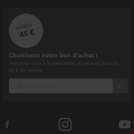
JUSQU'À -
45 €
I
Choisissez votre bon d'achat !
Inscrivez-vous à la newsletter et recevez jusqu'à
n
45 € de remise.
s
c
S'ABO
EMAIL
r
WIDGET
i
v
e
z