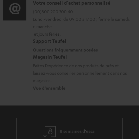
o
D
Votre conseil d'achat personnalisé
t
r
é
(00)800 200 300 40
i
Lundi-vendredi de 09:00 à 17:00 ; fermé le samedi,
m
t
o
dimanche
a
a
n
et jours fériés.
t
i
s
Support Teufel
i
l
r
Questions fréquemment posées
Magasin Teufel
o
s
e
Faites l’expérience de nos produits de près et
n
c
l
laissez-vous conseiller personnellement dans nos
s
o
a
magasins.
r
n
t
Vue d’ensemble
e
t
i
l
a
v
a
c
e
t
t
s
8 semaines d'essai
i
à