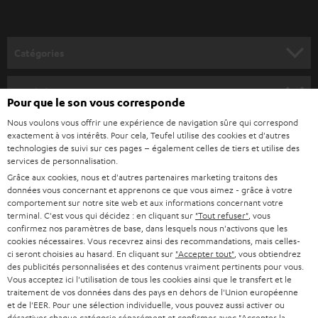
-
v
o
Catégories
u
HOME CINEMA
s
Société
Pour que le son vous corresponde
à
SYSTEMES COMPLETS HOME CINEMA
Nous voulons vous offrir une expérience de navigation sûre qui correspond
SUPPORT
l
Boutiques en ligne Teufel
exactement à vos intérêts. Pour cela, Teufel utilise des cookies et d'autres
BARRES DE SON
technologies de suivi sur ces pages – également celles de tiers et utilise des
a
CARRIÈRE
services de personnalisation.
ALLEMAGNE
n
Grâce aux cookies, nous et d'autres partenaires marketing traitons des
STEREO
PRESSE
données vous concernant et apprenons ce que vous aimez - grâce à votre
e
AUTRICHE
comportement sur notre site web et aux informations concernant votre
SMART HOME
w
terminal. C'est vous qui décidez : en cliquant sur
"Tout refuser"
, vous
B2B
confirmez nos paramètres de base, dans lesquels nous n'activons que les
s
cookies nécessaires. Vous recevrez ainsi des recommandations, mais celles-
SUISSE
BLUETOOTH
BLOG
ci seront choisies au hasard. En cliquant sur
"Accepter tout"
, vous obtiendrez
l
des publicités personnalisées et des contenus vraiment pertinents pour vous.
CASQUES AUDIO
e
Vous acceptez ici l'utilisation de tous les cookies ainsi que le transfert et le
PAYS-BAS
NEWSLETTER
traitement de vos données dans des pays en dehors de l'Union européenne
t
CASQUES BLUETOOTH AUDIO
et de l'EER. Pour une sélection individuelle, vous pouvez aussi activer ou
MAGASINS
désactiver chaque catégorie séparément et confirmer avec
"Accepter la