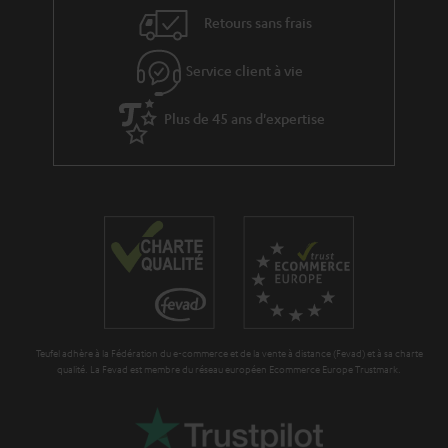
v
l
Retours sans frais
e
’
s
Service client à vie
e
à
x
Plus de 45 ans d'expertise
l
p
a
é
g
d
a
i
r
t
a
i
n
o
t
n
Teufel adhère à la Fédération du e-commerce et de la vente à distance (Fevad) et à sa charte
i
qualité. La Fevad est membre du réseau européen Ecommerce Europe Trustmark.
e