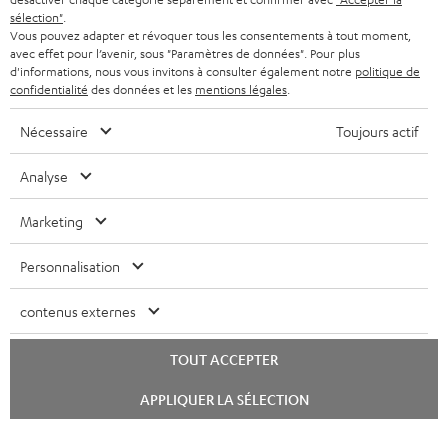
BELGIQUE
t
sélection"
.
SYSTEMES COMPLETS
e
AVANTAGES D’ACHAT
Vous pouvez adapter et révoquer tous les consentements à tout moment,
avec effet pour l’avenir, sous "Paramètres de données". Pour plus
FRANCE
r
ENCEINTES
d'informations, nous vous invitons à consulter également notre
politique de
L’HISTOIRE DE TEUFEL
confidentialité
des données et les
mentions légales
.
POLOGNE
ULTIMA
MANAGEMENT
Nécessaire
Toujours actif
ÉCOUTEURS INTRA-AURICULAIRES
ESPAGNE
DEVELOPPEMENT DURABLE
Analyse
Sous réserve de modifications techniques, de fautes de frappe et d’autres
FANSHOP
VALEURS
erreurs. Les accessoires figurant sur l’image ne font pas partie du contenu de
Marketing
ITALIE
livraison. D’éventuels frais d’élimination des batteries sont inclus dans le prix.
NOUVEAUTÉS
ACCESSIBILITÉ
Personnalisation
USA
©2026 Lautsprecher Teufel GmbH - Tous droits réservés.
contenus externes
Mentions légales
CGV
Politique de confidentialité
AUTRES PAYS
Paramètres de confidentialité
EU Data Act
renoncer au contrat ici
TOUT ACCEPTER
Lancer
APPLIQUER LA SÉLECTION
le
chat