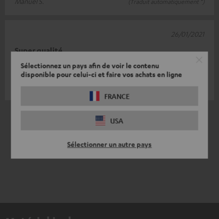
Manuel S.
(Traduit automatiquement *)
26/01/2021
Super qualité
Sélectionnez un pays afin de voir le contenu
Montage simple.
disponible pour celui-ci et faire vos achats en ligne
Karl-Heinz J.
(Traduit automatiquement *)
FRANCE
*
4
/ 4
traduit automatiquement par
USA
DeepL
Sélectionner un autre pays