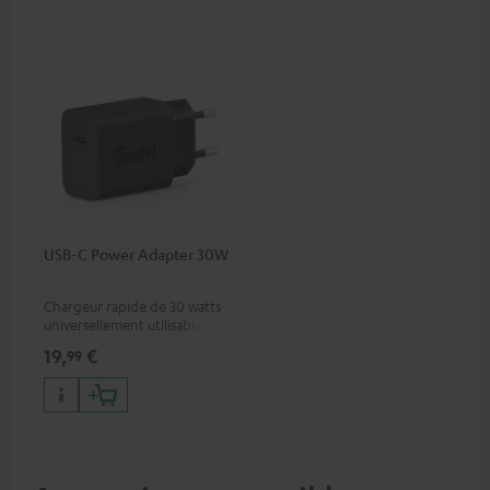
USB-C Power Adapter 30W
Chargeur rapide de 30 watts
universellement utilisable
pour écouteurs et appareils
19,
€
99
portables, ainsi que pour
iPhones Apple, smartphones
Android, tablettes et
appareils avec port USB-C