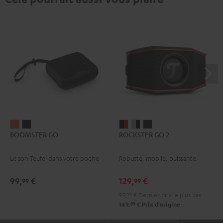
BOOMSTER
BOOMSTER
ROCKSTER
ROCKSTER
ROCKSTER
BOOMSTER GO
ROCKSTER GO 2
GO
GO
GO
GO
GO
Coral
Night
2
2
2
Le son Teufel dans votre poche
Robuste, mobile, puissante.
Red
Black
Noir
Gray
Night
&
&
Black
99,
€
129,
€
99
99
Rouge
Black
99,
99
€
Dernier prix le plus bas
99
149,
€
Prix d'origine