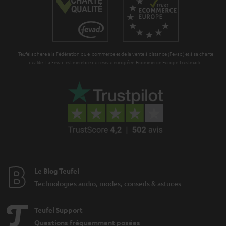
t
n
i
e
Teufel adhère à la Fédération du e-commerce et de la vente à distance (Fevad) et à sa charte
qualité. La Fevad est membre du réseau européen Ecommerce Europe Trustmark.
Le Blog Teufel
Technologies audio, modes, conseils & astuces
Teufel Support
Questions fréquemment posées