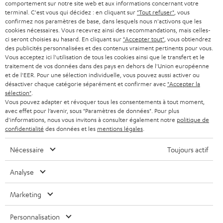
n
STEREO
comportement sur notre site web et aux informations concernant votre
PRESSE
terminal. C'est vous qui décidez : en cliquant sur
"Tout refuser"
, vous
e
AUTRICHE
confirmez nos paramètres de base, dans lesquels nous n'activons que les
SMART HOME
w
cookies nécessaires. Vous recevrez ainsi des recommandations, mais celles-
B2B
ci seront choisies au hasard. En cliquant sur
"Accepter tout"
, vous obtiendrez
s
SUISSE
BLUETOOTH
des publicités personnalisées et des contenus vraiment pertinents pour vous.
BLOG
Vous acceptez ici l'utilisation de tous les cookies ainsi que le transfert et le
l
traitement de vos données dans des pays en dehors de l'Union européenne
CASQUES AUDIO
e
PAYS-BAS
NEWSLETTER
et de l'EER. Pour une sélection individuelle, vous pouvez aussi activer ou
désactiver chaque catégorie séparément et confirmer avec
"Accepter la
t
CASQUES BLUETOOTH AUDIO
sélection"
.
MAGASINS
BELGIQUE
Vous pouvez adapter et révoquer tous les consentements à tout moment,
t
avec effet pour l’avenir, sous "Paramètres de données". Pour plus
SYSTEMES COMPLETS
e
AVANTAGES D’ACHAT
d'informations, nous vous invitons à consulter également notre
politique de
confidentialité
des données et les
mentions légales
.
FRANCE
r
ENCEINTES
L’HISTOIRE DE TEUFEL
Nécessaire
Toujours actif
POLOGNE
ULTIMA
MANAGEMENT
Analyse
ÉCOUTEURS INTRA-AURICULAIRES
ESPAGNE
DEVELOPPEMENT DURABLE
Marketing
Sous réserve de modifications techniques, de fautes de frappe et d’autres
FANSHOP
VALEURS
erreurs. Les accessoires figurant sur l’image ne font pas partie du contenu de
ITALIE
Personnalisation
livraison. D’éventuels frais d’élimination des batteries sont inclus dans le prix.
NOUVEAUTÉS