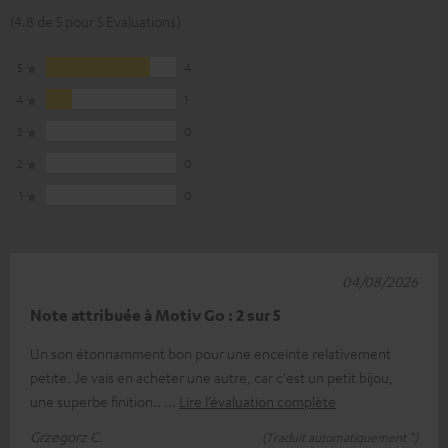
(4.8 de 5 pour 5 Evaluations)
5
4
4
1
3
0
2
0
1
0
04/08/2026
Note attribuée à Motiv Go : 2 sur 5
Un son étonnamment bon pour une enceinte relativement
petite. Je vais en acheter une autre, car c'est un petit bijou,
une superbe finition..
Lire l’évaluation complète
Grzegorz C.
(Traduit automatiquement *)