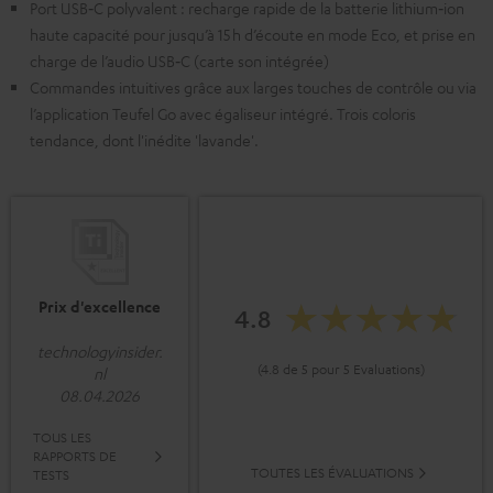
Port USB‑C polyvalent : recharge rapide de la batterie lithium‑ion
haute capacité pour jusqu’à 15 h d’écoute en mode Eco, et prise en
charge de l’audio USB‑C (carte son intégrée)
Commandes intuitives grâce aux larges touches de contrôle ou via
l’application Teufel Go avec égaliseur intégré. Trois coloris
tendance, dont l'inédite 'lavande'.
Prix d'excellence
4.8
technologyinsider.
(4.8 de 5 pour 5 Evaluations)
nl
08.04.2026
TOUS LES
RAPPORTS DE
TOUTES LES ÉVALUATIONS
TESTS