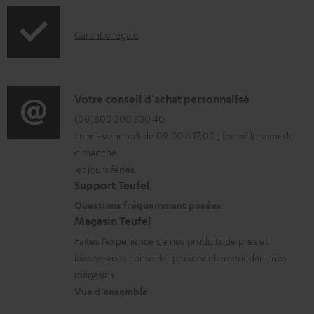
t
o
é
I
Garantie légale
r
l
n
m
é
f
a
c
o
D
Votre conseil d'achat personnalisé
t
h
r
é
(00)800 200 300 40
i
a
Lundi-vendredi de 09:00 à 17:00 ; fermé le samedi,
m
t
o
r
dimanche
a
a
n
g
et jours fériés.
t
i
s
Support Teufel
e
i
l
r
Questions fréquemment posées
a
Magasin Teufel
o
s
e
b
Faites l’expérience de nos produits de près et
n
c
l
l
laissez-vous conseiller personnellement dans nos
s
o
a
e
magasins.
r
n
t
Vue d’ensemble
s
e
t
i