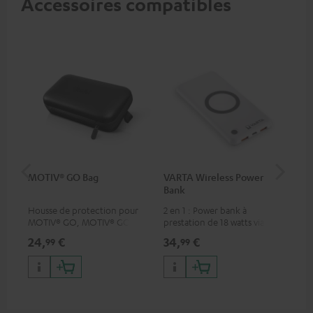
Accessoires compatibles
MOTIV® GO Bag
VARTA Wireless Power
US
Bank
Housse de protection pour
2 en 1 : Power bank à
Uni
MOTIV® GO, MOTIV® GO 2 et
prestation de 18 watts via USB
wit
MOTIV® GO VOICE
type C & recharge sans-fil
(US
24,
€
34,
€
29
99
99
jusqu’à 10 watts
wat
por
and
up 
USB