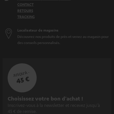
CONTACT
RETOURS
TRACKING
Localisateur de magasins
Découvrez nos produits de près et venez au magasin pour
des conseils personnalisés.
JUSQU'À -
45 €
I
Choisissez votre bon d'achat !
Inscrivez-vous à la newsletter et recevez jusqu'à
n
45 € de remise.
s