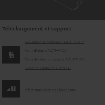
Téléchargement et support
D
Déclaration de conformité: MOTIV® GO 2
o
Mode d’emploi: MOTIV® GO 2
c
Guide de démarrage rapide: MOTIV® GO 2
u
Livret de sécurité: MOTIV® GO 2
m
e
n
I
Informations relatives à l’expédition
t
n
s
f