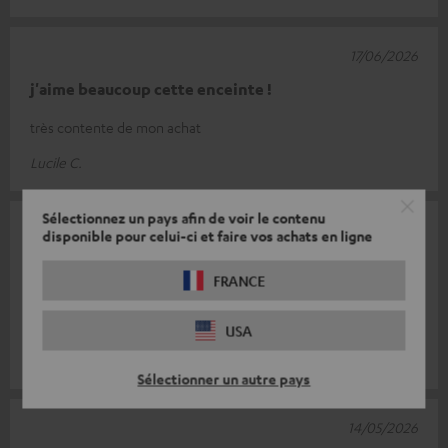
17/06/2026
j'aime beaucoup cette enceinte !
très contente de mon achat
Lucile C.
Sélectionnez un pays afin de voir le contenu
16/05/2026
disponible pour celui-ci et faire vos achats en ligne
Vraiment superbe. Un son génial
FRANCE
Un son excellent pour sa taille. Un design et une couleur
superbes. Une finition impeccable.
USA
Isabella E.
(Traduit automatiquement *)
Sélectionner un autre pays
14/05/2026