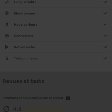
Compatibilité
Electronique
Haut-parleurs
Connexions
Retour audio
Télécommande
Revues et tests
Evaluations de nos client(e)s pour ce produit.
4.8