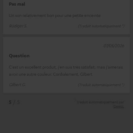
Pas mal
Un son relativement bon pour une petite enceinte
Rüdiger S.
(Traduit automatiquement *)
07/05/2026
Question
C'est un excellent produit, j'en suis très satisfait, mais j'aimerais
avoir une autre couleur. Cordialement, Gilbert
Gilbert G.
(Traduit automatiquement *)
*
5
/ 5
traduit automatiquement par
DeepL