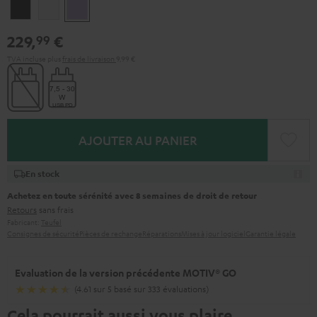
Night
Silver
Soft
Black
White
Lavender
229,
€
99
TVA incluse
plus
frais de livraison
9,99 €
AJOUTER AU PANIER
En stock
Achetez en toute sérénité avec 8 semaines de droit de retour
Retours
sans frais
Fabricant:
Teufel
Consignes de sécurité
Pièces de rechange
Réparations
Mises à jour logiciel
Garantie légale
Evaluation de la version précédente MOTIV® GO
(4.61 sur 5 basé sur 333 évaluations)
Cela pourrait aussi vous plaire