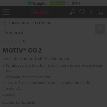
ERS LE
ONTENU
No
Sau
Page
Rechercher
Produi
d’accueil
du
BLUETOOTH
EXTÉRIEUR
panier
NOUVEAU
(5)
MOTIV® GO 2
Enceinte Bluetooth stéréo d'intérieur
Parfaite pour la salle de bain, la cuisine ou le balcon, avec protection
IPX5
Panorama stéréo enveloppant
Jusqu’à 15 heures d’autonomie pour une utilisation mobile
prolongée
Voir plus
Couleur:
Soft Lavender