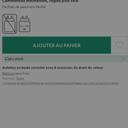
Commandez maintenant, réglez plus tard
Facilités de paiement PayPal
AJOUTER AU PANIER
En stock
Achetez en toute sérénité avec 8 semaines de droit de retour
Retours
sans frais
Fabricant:
Teufel
Consignes de sécurité
Pièces de rechange
Réparations
Mises à jour logiciel
Garantie légale