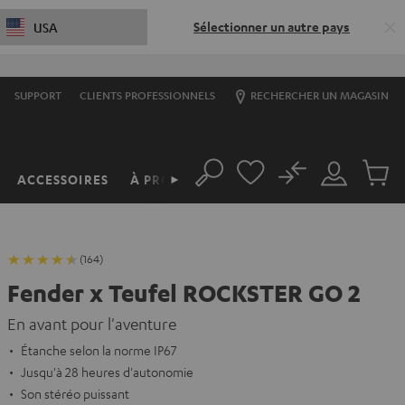
Sélectionner un autre pays
USA
SUPPORT
CLIENTS PROFESSIONNELS
RECHERCHER UN MAGASIN
No
ACCESSOIRES
À PROPOS
►
Rechercher
Mon
Produit
compte
du
panier
(164)
Fender x Teufel ROCKSTER GO 2
En avant pour l'aventure
Étanche selon la norme IP67
Jusqu'à 28 heures d'autonomie
Son stéréo puissant