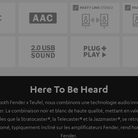
Here To Be Heard
ooth Fender x Teufel, nous combinons une technologie audio inn
 La combinaison noir et blanc de haute qualité, mettant en val
les que la Stratocaster®, la Telecaster® et la Jazzmaster®, se retr
romé, typiquement incliné sur les amplificateurs Fender, rend h
Fender.