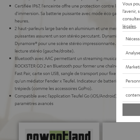
Vous pou
Certifiée IP67, l'enceinte offre une protection contre la poussière
l’avenir,
d'immersion. Sa batterie puissante avec mode éco garantit une a
consulte
heures.
légales
.
2 haut-parleurs large bande en aluminium et une membrane pass
puissantes assurent un son stéréo percutant. Dynamic Bass pour 
Nécess
Dynamore® pour une scène stéréo impressionnante. Couplez d
lecture stéréo (gauche/droite).
Analys
Bluetooth avec AAC permettant un streaming musical quasi sans 
ROCKSTER GO 2 en Bluetooth pour former une chaîne d'enceinte
Market
Fast Pair, carte son USB, sangle de transport pour fixer sur des vélo
Personn
qu'un médiator Fender x Teufel. Indicateur de batterie LED, filet
trépieds (comme les accessoires GoPro).
conten
Compatible avec l’application Teufel Go (iOS/Android) : égaliseur,
paramètres avancés