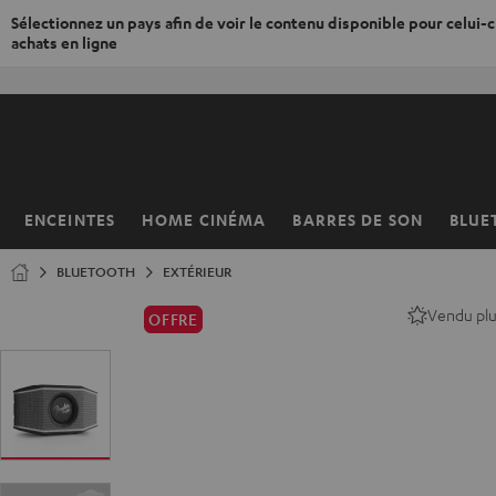
Sélectionnez un pays afin de voir le contenu disponible pour celui-ci
achats en ligne
ERS LE
ONTENU
ENCEINTES
HOME CINÉMA
BARRES DE SON
BLUE
Page
d’accueil
BLUETOOTH
EXTÉRIEUR
Vendu pl
OFFRE