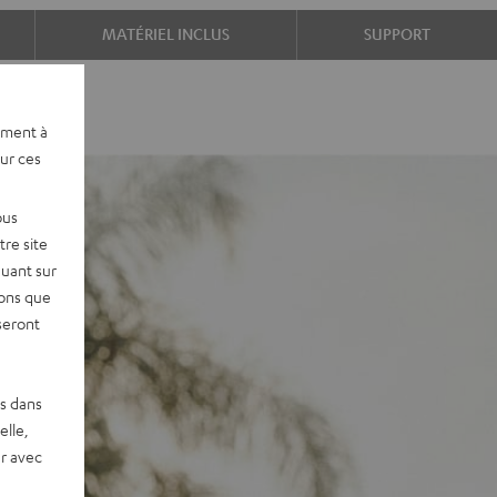
MATÉRIEL INCLUS
SUPPORT
ement à
sur ces
ous
re site
quant sur
vons que
seront
es dans
elle,
r avec