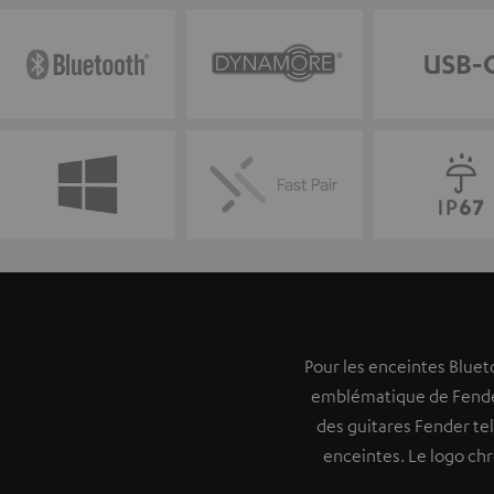
Pour les enceintes Bluet
emblématique de Fender.
des guitares Fender tel
enceintes. Le logo ch