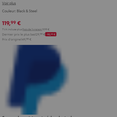
Voir plus
Couleur:
Black & Steel
119,
€
99
TVA incluse
plus
frais de livraison
9,99 €
Dernier prix le plus bas
129,
99
€
-10,
00
€
Prix d'origine
149,
99
€