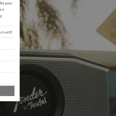
fet pour
s à
s
rs actif