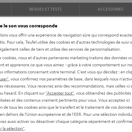
REVUES ET TESTS
ACCESSOIRES
e le son vous corresponde
lons vous offrir une expérience de navigation sûre qui correspond exact
êts. Pour cela, Teufel utilise des cookies et d'autres technologies de suivi 
galement celles de tiers et utilise des services de personnalisation.
x cookies, nous et d'autres partenaires marketing traitons des données v
nt et apprenons ce que vous aimez - grâce à votre comportement sur not
légant et puissant
x informations concernant votre terminal. C'est vous qui décidez : en cli
re musique à la plage et en
user"
, vous confirmez nos paramètres de base, dans lesquels nous n'acti
es nécessaires. Vous recevrez ainsi des recommandations, mais celles-ci 
au hasard. En cliquant sur
"Accepter tout"
, vous obtiendrez des publicités
lisées et des contenus vraiment pertinents pour vous. Vous acceptez ici
tion de tous les cookies ainsi que le transfert et le traitement de vos donné
 classique de Fender –
en dehors de l'Union européenne et de l'EER. Pour une sélection individu
vez aussi activer ou désactiver chaque catégorie séparément et confirme
unique de Teufel, développé
 la sélection"
.
der américains.