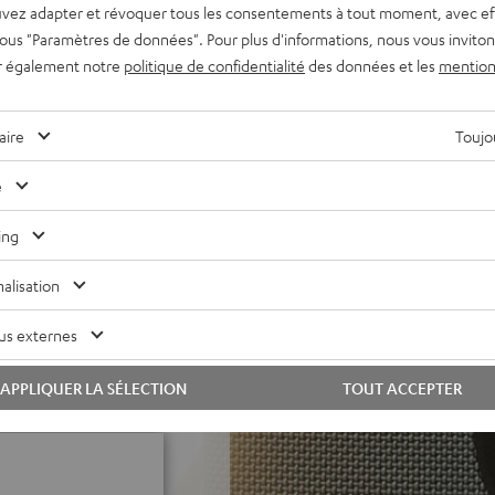
vez adapter et révoquer tous les consentements à tout moment, avec ef
 et l'eau, même en cas
 sous "Paramètres de données". Pour plus d'informations, nous vous inviton
utonomie de plus de 28
r également notre
politique de confidentialité
des données et les
mention
ive pour des basses
des basses optimales,
aire
Toujou
eux ROCKSTER GO 2 pour une
e
perte. Connectez jusqu'à 100
s. Prend en charge Google
ing
s et des sacs à dos ainsi
alisation
age de 1/4 de pouce pour
us externes
 niveau de batterie et
APPLIQUER LA SÉLECTION
TOUT ACCEPTER