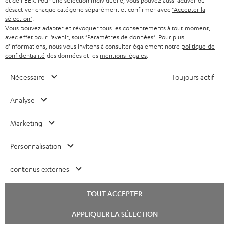
’
et de l'EER. Pour une sélection individuelle, vous pouvez aussi activer ou
désactiver chaque catégorie séparément et confirmer avec
"Accepter la
s
e
sélection"
.
Retours sans frais
à
Vous pouvez adapter et révoquer tous les consentements à tout moment,
x
avec effet pour l’avenir, sous "Paramètres de données". Pour plus
l
p
d'informations, nous vous invitons à consulter également notre
politique de
Service client à vie
confidentialité
des données et les
mentions légales
.
a
é
g
Plus de 45 ans d'expertise
d
Nécessaire
Toujours actif
a
i
Analyse
r
t
a
i
Marketing
n
o
Personnalisation
t
n
i
contenus externes
e
TOUT ACCEPTER
Teufel adhère à la Fédération du e-commerce et de la vente à distance (Fevad) et à sa charte
qualité. La Fevad est membre du réseau européen Ecommerce Europe Trustmark.
Lancer
APPLIQUER LA SÉLECTION
le
chat