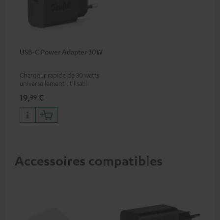
USB-C Power Adapter 30W
Chargeur rapide de 30 watts
universellement utilisable
pour écouteurs et appareils
19,
€
99
portables, ainsi que pour
iPhones Apple, smartphones
Android, tablettes et
appareils avec port USB-C
Accessoires compatibles