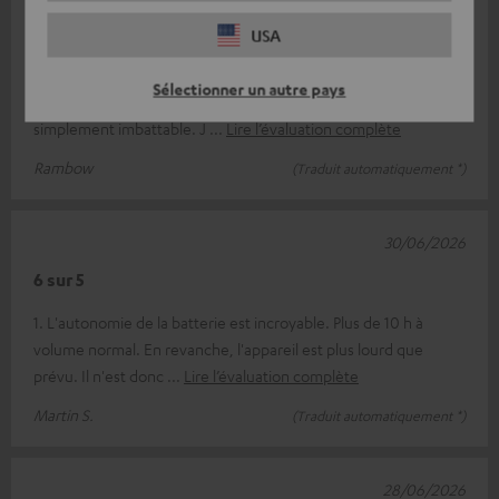
Petit mais raffiné
USA
Cette enceinte séduit par sa bonne qualité sonore, elle est
Sélectionner un autre pays
compacte et, en plus, étanche – pour moi, elle est tout
simplement imbattable. J
Lire l’évaluation complète
Rambow
(Traduit automatiquement *)
30/06/2026
6 sur 5
1. L'autonomie de la batterie est incroyable. Plus de 10 h à
volume normal. En revanche, l'appareil est plus lourd que
prévu. Il n'est donc
Lire l’évaluation complète
Martin S.
(Traduit automatiquement *)
28/06/2026