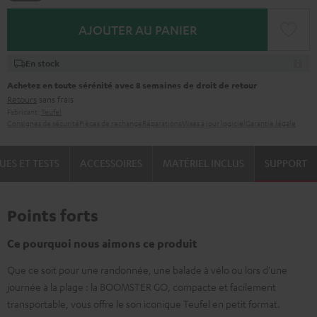
AJOUTER AU PANIER
En stock
Achetez en toute sérénité avec 8 semaines de droit de retour
Retours
sans frais
Fabricant:
Teufel
Consignes de sécurité
Pièces de rechange
Réparations
Mises à jour logiciel
Garantie légale
UES ET TESTS
ACCESSOIRES
MATÉRIEL INCLUS
SUPPORT
Points forts
Ce pourquoi nous aimons ce produit
Que ce soit pour une randonnée, une balade à vélo ou lors d'une
journée à la plage : la BOOMSTER GO, compacte et facilement
transportable, vous offre le son iconique Teufel en petit format.