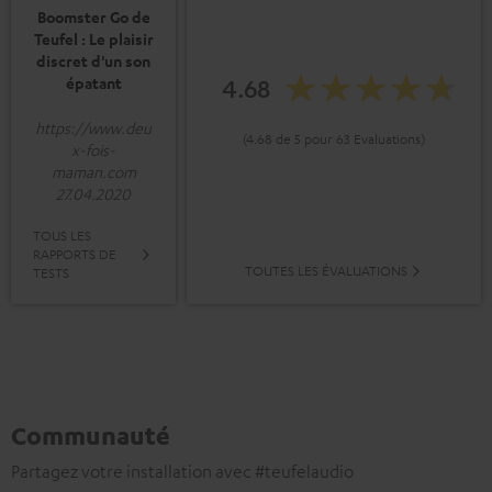
Boomster Go de
Teufel : Le plaisir
discret d'un son
4.68
épatant
https://www.deu
(4.68 de 5 pour 63 Evaluations)
x-fois-
maman.com
27.04.2020
TOUS LES
RAPPORTS DE
TOUTES LES ÉVALUATIONS
TESTS
Communauté
Partagez votre installation avec #teufelaudio