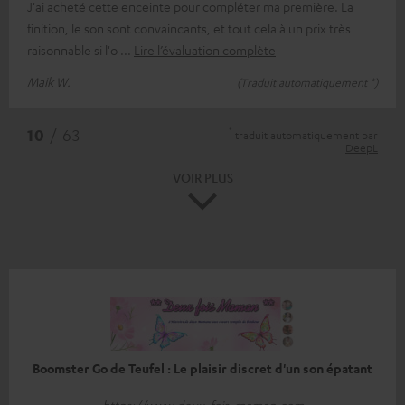
J'ai acheté cette enceinte pour compléter ma première. La
finition, le son sont convaincants, et tout cela à un prix très
raisonnable si l'o
Lire l’évaluation complète
Maik W.
(Traduit automatiquement *)
*
10
/ 63
traduit automatiquement par
DeepL
VOIR PLUS
Boomster Go de Teufel : Le plaisir discret d'un son épatant