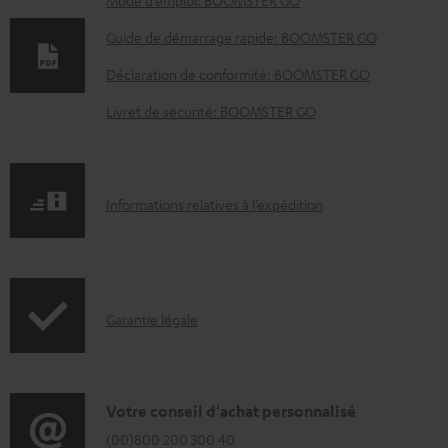
D
Mode d’emploi: BOOMSTER GO
o
Guide de démarrage rapide: BOOMSTER GO
c
Déclaration de conformité: BOOMSTER GO
u
Livret de sécurité: BOOMSTER GO
m
e
n
I
Informations relatives à l’expédition
t
n
s
f
t
o
é
I
Garantie légale
r
l
n
m
é
f
a
c
o
D
Votre conseil d'achat personnalisé
t
h
r
é
(00)800 200 300 40
i