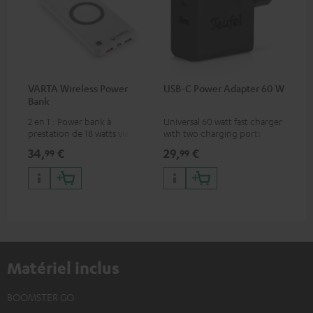
VARTA Wireless Power
USB-C Power Adapter 60 W
Bank
2 en 1 : Power bank à
Universal 60 watt fast charger
prestation de 18 watts via USB
with two charging ports
type C & recharge sans-fil
(USB-C 60 watts/USB 7.5
34,
€
29,
€
99
99
jusqu’à 10 watts
watts) for headphones &
portables as well as laptops
and additional devices with
up to 60 watts of power and
USB-C connectivity
Matériel inclus
BOOMSTER GO