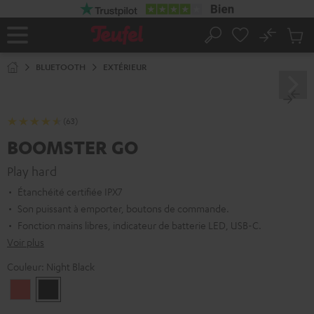
ERS LE
ONTENU
No
Sau
Page
Rechercher
Produi
d’accueil
du
BLUETOOTH
EXTÉRIEUR
panier
(63)
BOOMSTER GO
Play hard
Étanchéité certifiée IPX7
Son puissant à emporter, boutons de commande.
Fonction mains libres, indicateur de batterie LED, USB-C.
Voir plus
Couleur:
Night Black
Coral
Night
Red
Black