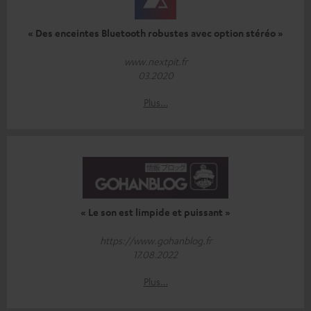
« Des enceintes Bluetooth robustes avec option stéréo »
www.nextpit.fr
03.2020
Plus…
« Le son est limpide et puissant »
https://www.gohanblog.fr
17.08.2022
Plus…