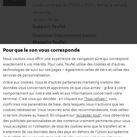
a
Lundi-vendredi de 09:00 à 17:00 ; fermé le samedi,
m
t
o
r
dimanche
a
a
n
g
et jours fériés.
t
i
s
Support Teufel
e
i
l
r
Questions fréquemment posées
a
Magasin Teufel
o
s
e
b
Pour que le son vous corresponde
Faites l’expérience de nos produits de près et
n
c
l
l
laissez-vous conseiller personnellement dans nos
Nous voulons vous offrir une expérience de navigation sûre qui correspond
s
o
a
e
exactement à vos intérêts. Pour cela, Teufel utilise des cookies et d'autres
magasins.
technologies de suivi sur ces pages – également celles de tiers et utilise des
r
n
t
Vue d’ensemble
s
services de personnalisation.
e
t
i
Grâce aux cookies, nous et d'autres partenaires marketing traitons des
données vous concernant et apprenons ce que vous aimez - grâce à votre
l
a
v
comportement sur notre site web et aux informations concernant votre
a
c
terminal. C'est vous qui décidez : en cliquant sur
"Tout refuser"
, vous
e
confirmez nos paramètres de base, dans lesquels nous n'activons que les
t
t
s
cookies nécessaires. Vous recevrez ainsi des recommandations, mais celles-
ci seront choisies au hasard. En cliquant sur
"Accepter tout"
, vous obtiendrez
i
à
des publicités personnalisées et des contenus vraiment pertinents pour vous.
v
Vous acceptez ici l'utilisation de tous les cookies ainsi que le transfert et le
l
traitement de vos données dans des pays en dehors de l'Union européenne
e
8 semaines d'essai