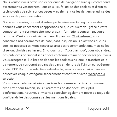
Nous voulons vous offrir une expérience de navigation sûre qui correspond
SUPPORT
l
Boutiques en ligne Teufel
exactement à vos intérêts. Pour cela, Teufel utilise des cookies et d'autres
BARRES DE SON
technologies de suivi sur ces pages – également celles de tiers et utilise des
a
CARRIÈRE
services de personnalisation.
ALLEMAGNE
n
Grâce aux cookies, nous et d'autres partenaires marketing traitons des
STEREO
PRESSE
données vous concernant et apprenons ce que vous aimez - grâce à votre
e
AUTRICHE
comportement sur notre site web et aux informations concernant votre
SMART HOME
w
terminal. C'est vous qui décidez : en cliquant sur
"Tout refuser"
, vous
B2B
confirmez nos paramètres de base, dans lesquels nous n'activons que les
s
cookies nécessaires. Vous recevrez ainsi des recommandations, mais celles-
SUISSE
BLUETOOTH
BLOG
ci seront choisies au hasard. En cliquant sur
"Accepter tout"
, vous obtiendrez
l
des publicités personnalisées et des contenus vraiment pertinents pour vous.
CASQUES AUDIO
e
Vous acceptez ici l'utilisation de tous les cookies ainsi que le transfert et le
PAYS-BAS
NEWSLETTER
traitement de vos données dans des pays en dehors de l'Union européenne
t
CASQUES BLUETOOTH AUDIO
et de l'EER. Pour une sélection individuelle, vous pouvez aussi activer ou
MAGASINS
désactiver chaque catégorie séparément et confirmer avec
"Accepter la
BELGIQUE
t
sélection"
.
SYSTEMES COMPLETS
e
AVANTAGES D’ACHAT
Vous pouvez adapter et révoquer tous les consentements à tout moment,
avec effet pour l’avenir, sous "Paramètres de données". Pour plus
FRANCE
r
ENCEINTES
d'informations, nous vous invitons à consulter également notre
politique de
L’HISTOIRE DE TEUFEL
confidentialité
des données et les
mentions légales
.
POLOGNE
ULTIMA
MANAGEMENT
Nécessaire
Toujours actif
ÉCOUTEURS INTRA-AURICULAIRES