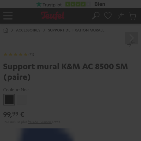
ERS LE
ONTENU
No
Sau
Page
Rechercher
Produi
d’accueil
du
ACCESSOIRES
SUPPORT DE FIXATION MURALE
panier
(71)
Support mural K&M AC 8500 SM
(paire)
Couleur:
Noir
Noir
Blanc
99,
€
99
TVA incluse
plus
frais de livraison
4,99 €