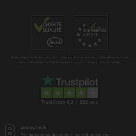
r
t
i
a
i
d
n
o
d
t
n
e
i
n
e
Teufel adhère à la Fédération du e-commerce et de la vente à distance (Fevad) et à sa charte
qualité. La Fevad est membre du réseau européen Ecommerce Europe Trustmark.
Le Blog Teufel
Technologies audio, modes, conseils & astuces