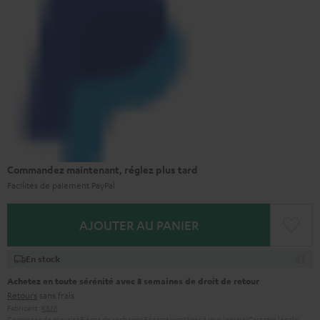
Commandez maintenant, réglez plus tard
Facilités de paiement PayPal
AJOUTER AU PANIER
En stock
Achetez en toute sérénité avec 8 semaines de droit de retour
Retours
sans frais
Fabricant:
K&M
Consignes de sécurité
Pièces de rechange
Réparations
Mises à jour logiciel
Garantie légale