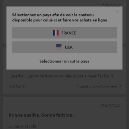
11/02/2026
Supports
Sélectionnez un pays afin de voir le contenu
disponible pour celui-ci et faire vos achats en ligne
Excellent produit
FRANCE
Martino B.
(Traduit automatiquement *)
USA
28/01/2026
Sélectionner un autre pays
Support de fixation murale
Superbe Support de fixation murale. Modèle massif et lourd.
Markus W.
(Traduit automatiquement *)
25/01/2026
Bonne qualité. Bonne finition.
Livraison rapide.