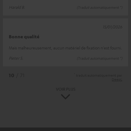
Harald B.
(Traduit automatiquement *)
15/01/2026
Bonne qualité
Mais malheureusement, aucun matériel de fixation n'est fourni.
Pieter S.
(Traduit automatiquement *)
*
10
/ 71
traduit automatiquement par
DeepL
VOIR PLUS