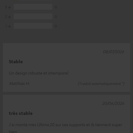
3
0
2
0
1
0
08/07/2026
Stable
Un design robuste et intemporel
Matthias H.
(Traduit automatiquement *)
20/06/2026
très stable
J'ai monté mes Ultima 20 sur ces supports et ils tiennent super
bien