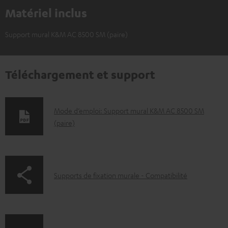
Matériel inclus
Support mural K&M AC 8500 SM (paire)
Téléchargement et support
D
Mode d’emploi: Support mural K&M AC 8500 SM
(paire)
o
c
u
m
p
Supports de fixation murale - Compatibilité
e
a
n
g
t
e