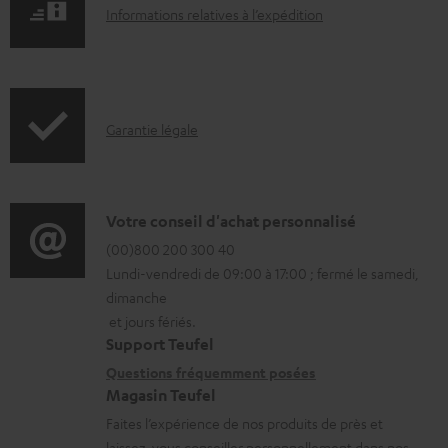
s
I
.
Informations relatives à l’expédition
t
n
p
é
f
r
l
o
o
é
I
Garantie légale
r
d
c
n
m
u
h
f
a
c
a
o
D
Votre conseil d'achat personnalisé
t
t
r
r
é
(00)800 200 300 40
i
.
Lundi-vendredi de 09:00 à 17:00 ; fermé le samedi,
g
m
t
o
s
dimanche
e
a
a
n
u
et jours fériés.
a
t
i
s
p
Support Teufel
b
i
l
r
Questions fréquemment posées
p
Magasin Teufel
l
o
s
e
o
Faites l’expérience de nos produits de près et
e
n
c
l
r
laissez-vous conseiller personnellement dans nos