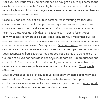
Nous voulons vous offrir une expérience de navigation sûre qui correspond
SUPPORT
l
Boutiques en ligne Teufel
exactement à vos intérêts. Pour cela, Teufel utilise des cookies et d'autres
BARRES DE SON
technologies de suivi sur ces pages – également celles de tiers et utilise des
a
CARRIÈRE
services de personnalisation.
ALLEMAGNE
n
Grâce aux cookies, nous et d'autres partenaires marketing traitons des
STEREO
PRESSE
données vous concernant et apprenons ce que vous aimez - grâce à votre
e
AUTRICHE
comportement sur notre site web et aux informations concernant votre
SMART HOME
w
terminal. C'est vous qui décidez : en cliquant sur
"Tout refuser"
, vous
B2B
confirmez nos paramètres de base, dans lesquels nous n'activons que les
s
cookies nécessaires. Vous recevrez ainsi des recommandations, mais celles-
SUISSE
BLUETOOTH
BLOG
ci seront choisies au hasard. En cliquant sur
"Accepter tout"
, vous obtiendrez
l
des publicités personnalisées et des contenus vraiment pertinents pour vous.
CASQUES AUDIO
e
Vous acceptez ici l'utilisation de tous les cookies ainsi que le transfert et le
PAYS-BAS
NEWSLETTER
traitement de vos données dans des pays en dehors de l'Union européenne
t
CASQUES BLUETOOTH AUDIO
et de l'EER. Pour une sélection individuelle, vous pouvez aussi activer ou
MAGASINS
désactiver chaque catégorie séparément et confirmer avec
"Accepter la
BELGIQUE
t
sélection"
.
SYSTEMES COMPLETS
e
AVANTAGES D’ACHAT
Vous pouvez adapter et révoquer tous les consentements à tout moment,
avec effet pour l’avenir, sous "Paramètres de données". Pour plus
FRANCE
r
ENCEINTES
d'informations, nous vous invitons à consulter également notre
politique de
L’HISTOIRE DE TEUFEL
confidentialité
des données et les
mentions légales
.
POLOGNE
ULTIMA
MANAGEMENT
Nécessaire
Toujours actif
ÉCOUTEURS INTRA-AURICULAIRES