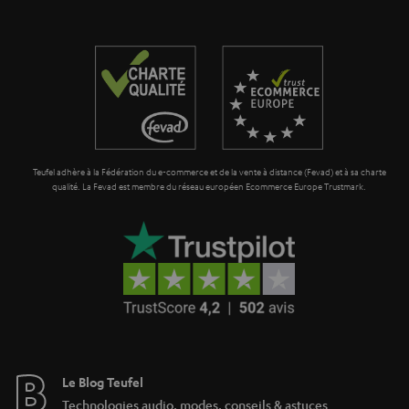
r
t
i
a
i
d
n
o
d
t
n
e
i
n
e
Teufel adhère à la Fédération du e-commerce et de la vente à distance (Fevad) et à sa charte
qualité. La Fevad est membre du réseau européen Ecommerce Europe Trustmark.
Le Blog Teufel
Technologies audio, modes, conseils & astuces