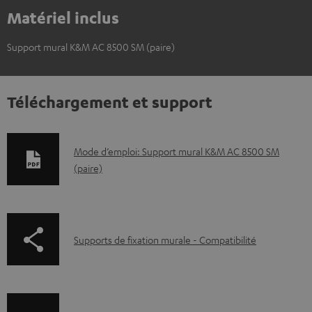
Matériel inclus
Support mural K&M AC 8500 SM (paire)
Téléchargement et support
D
Mode d’emploi: Support mural K&M AC 8500 SM
(paire)
o
c
u
m
p
Supports de fixation murale - Compatibilité
e
a
n
g
t
e