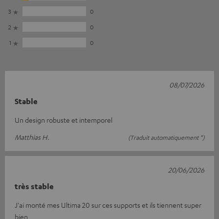
3
0
2
0
1
0
08/07/2026
Stable
Un design robuste et intemporel
Matthias H.
(Traduit automatiquement *)
20/06/2026
très stable
J'ai monté mes Ultima 20 sur ces supports et ils tiennent super
bien