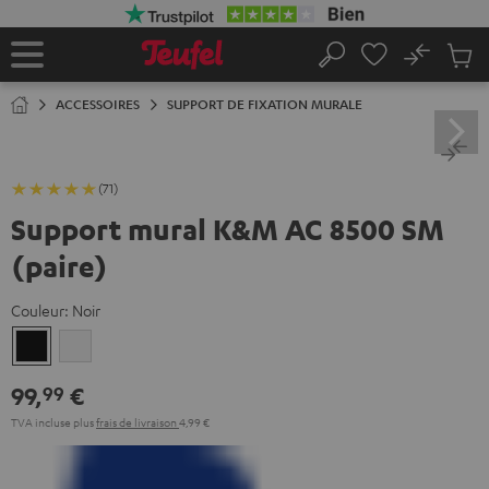
ERS LE
ONTENU
No
Sau
Page
Rechercher
Produi
d’accueil
du
ACCESSOIRES
SUPPORT DE FIXATION MURALE
panier
(71)
Support mural K&M AC 8500 SM
(paire)
Couleur:
Noir
Noir
Blanc
99,
€
99
TVA incluse
plus
frais de livraison
4,99 €