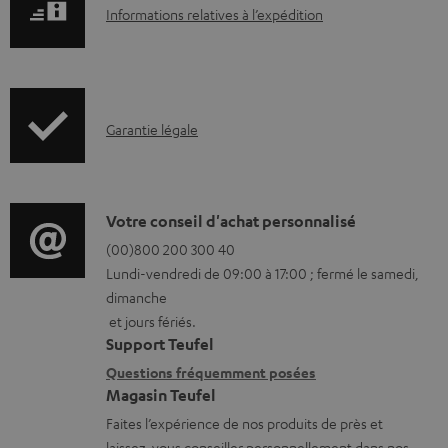
s
I
.
Informations relatives à l’expédition
t
n
p
é
f
r
l
o
o
é
I
Garantie légale
r
d
c
n
m
u
h
f
a
c
a
o
D
Votre conseil d'achat personnalisé
t
t
r
r
é
(00)800 200 300 40
i
.
Lundi-vendredi de 09:00 à 17:00 ; fermé le samedi,
g
m
t
o
s
dimanche
e
a
a
n
u
et jours fériés.
a
t
i
s
p
Support Teufel
b
i
l
r
Questions fréquemment posées
p
Magasin Teufel
l
o
s
e
o
Faites l’expérience de nos produits de près et
e
n
c
l
r
laissez-vous conseiller personnellement dans nos