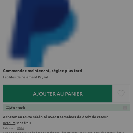
Commandez maintenant, réglez plus tard
Facilités de paiement PayPal
AJOUTER AU PANIER
En stock
Achetez en toute sérénité avec 8 semaines de droit de retour
Retours
sans frais
Fabricant:
K&M
Consignes de sécurité
Pièces de rechange
Réparations
Mises à jour logiciel
Garantie légale