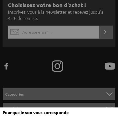
I
Choisissez votre bon d'achat !
Inscrivez-vous à la newsletter et recevez jusqu'à
n
45 € de remise.
s
c
S'ABO
EMAIL
r
WIDGET
i
v
e
z
-
v
o
Catégories
u
HOME CINEMA
s
Société
Pour que le son vous corresponde
à
SYSTEMES COMPLETS HOME CINEMA