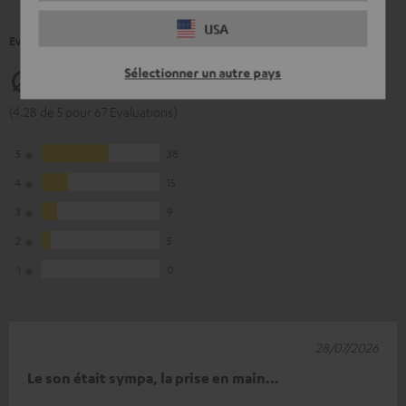
USA
Evaluations de nos client(e)s pour ce produit.
Sélectionner un autre pays
4.28
(4.28 de 5 pour 67 Evaluations)
5
38
4
15
3
9
2
5
1
0
28/07/2026
Le son était sympa, la prise en main…