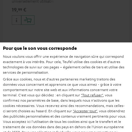
universellement utilisable
pour écouteurs et appareils
19,
€
99
portables, ainsi que pour
iPhones Apple, smartphones
Android, tablettes et
appareils avec port USB-C
Accessoires compatibles
Pour que le son vous corresponde
Nous voulons vous offrir une expérience de navigation sûre qui correspond
exactement à vos intérêts. Pour cela, Teufel utilise des cookies et d'autres
technologies de suivi sur ces pages – également celles de tiers et utilise des
services de personnalisation.
Grâce aux cookies, nous et d'autres partenaires marketing traitons des
données vous concernant et apprenons ce que vous aimez - grâce à votre
comportement sur notre site web et aux informations concernant votre
terminal. C'est vous qui décidez : en cliquant sur
"Tout refuser"
, vous
confirmez nos paramètres de base, dans lesquels nous n'activons que les
cookies nécessaires. Vous recevrez ainsi des recommandations, mais celles-
ci seront choisies au hasard. En cliquant sur
"Accepter tout"
, vous obtiendrez
des publicités personnalisées et des contenus vraiment pertinents pour vous.
VARTA Wireless Power
Système audio Bluetooth
Fe
Vous acceptez ici l'utilisation de tous les cookies ainsi que le transfert et le
Bank
FeinTech
Ext
traitement de vos données dans des pays en dehors de l'Union européenne