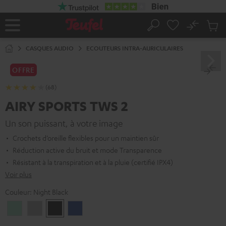
ERS LE
ONTENU
No
Sau
Page
Rechercher
Produi
d’accueil
du
CASQUES AUDIO
ECOUTEURS INTRA-AURICULAIRES
panier
OFFRE
(68)
AIRY SPORTS TWS 2
Un son puissant, à votre image
Crochets d’oreille flexibles pour un maintien sûr
Réduction active du bruit et mode Transparence
Résistant à la transpiration et à la pluie (certifié IPX4)
Voir plus
Couleur:
Night Black
Misty
Moon
Night
Space
Green
Gray
Black
Blue