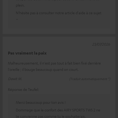
plein.
N'hésite pas à consulter notre article d'aide à ce sujet
–
23/07/2026
Pas vraiment la paix
Malheureusement, il n'est pas tout à fait bien fixé derrière
l'oreille ; il bouge beaucoup quand on court.
Dawit M.
(Traduit automatiquement *)
Réponse de Teufel:
Merci beaucoup pour ton avis !
Dommage que le confort des AIRY SPORTS TWS 2 ne
te convienne pas comme tu le souhaiterais.