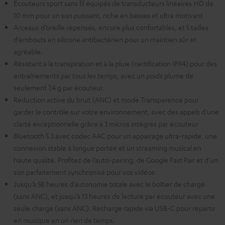
Écouteurs sport sans fil équipés de transducteurs linéaires HD de
10 mm pour un son puissant, riche en basses et ultra motivant
Arceaux d’oreille repensés, encore plus confortables, et 5 tailles
d’embouts en silicone antibactérien pour un maintien sûr et
agréable.
Résistant à la transpiration et à la pluie (certification IPX4) pour des
entraînements par tous les temps, avec un poids plume de
seulement 7,4 g par écouteur.
Réduction active du bruit (ANC) et mode Transparence pour
garder le contrôle sur votre environnement, avec des appels d’une
clarté exceptionnelle grâce à 3 micros intégrés par écouteur
Bluetooth 5.3 avec codec AAC pour un appairage ultra-rapide, une
connexion stable à longue portée et un streaming musical en
haute qualité. Profitez de l’auto-pairing, de Google Fast Pair et d’un
son parfaitement synchronisé pour vos vidéos
Jusqu’à 58 heures d’autonomie totale avec le boîtier de charge
(sans ANC), et jusqu’à 13 heures de lecture par écouteur avec une
seule charge (sans ANC). Recharge rapide via USB-C pour repartir
en musique en un rien de temps.