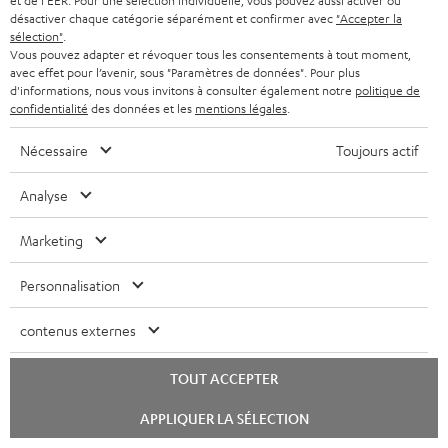
et de l'EER. Pour une sélection individuelle, vous pouvez aussi activer ou
2 en 1 : Power bank à
Émetteur et récepteur
Per
désactiver chaque catégorie séparément et confirmer avec
"Accepter la
prestation de 18 watts via USB
Bluetooth de haut de gamme,
tél
sélection"
.
type C & recharge sans-fil
compatible avec tous les
d'
34,
€
49,
€
74
99
99
Vous pouvez adapter et révoquer tous les consentements à tout moment,
jusqu’à 10 watts
casques ou systèmes complets
App
avec effet pour l’avenir, sous "Paramètres de données". Pour plus
Bluetooth et barres de son
con
d'informations, nous vous invitons à consulter également notre
politique de
Teufel
confidentialité
des données et les
mentions légales
.
Nécessaire
Toujours actif
Pièces de rechange et
composants de remplacement
Analyse
Marketing
Personnalisation
contenus externes
TOUT ACCEPTER
Lancer
APPLIQUER LA SÉLECTION
le
chat
Écouteur droit pour AIRY
Écouteur gauche pour AIRY
Boi