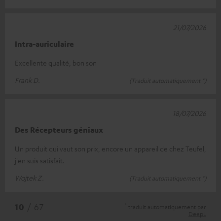
21/07/2026
Intra-auriculaire
Excellente qualité, bon son
Frank D.
(Traduit automatiquement *)
18/07/2026
Des Récepteurs géniaux
Un produit qui vaut son prix, encore un appareil de chez Teufel,
j'en suis satisfait.
Wojtek Z.
(Traduit automatiquement *)
*
10
/ 67
traduit automatiquement par
DeepL