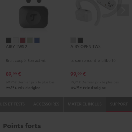
AIRY
AIRY
AIRY
AIRY
AIRY
AIRY
AIRY
AIRY TWS 2
AIRY OPEN TWS
TWS
TWS
TWS
TWS
TWS
OPEN
OPEN
2
2
2
2
2
TWS
TWS
Bruit coupé. Son activé.
Le son rencontre la liberté
Night
Pure
Ruby
Sage
Space
Moon
Night
Black
White
Red
Green
Blue
Gray
Black
89,
€
99,
€
99
99
69,
99
€
Dernier prix le plus bas
79,
99
€
Dernier prix le plus bas
99
99
99,
€
Prix d'origine
119,
€
Prix d'origine
UES ET TESTS
ACCESSOIRES
MATÉRIEL INCLUS
SUPPORT
Points forts